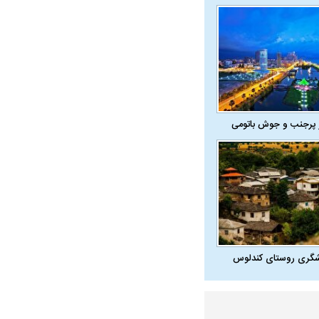
 پرجنب و جوش باتومی
شگری روستای کندلوس