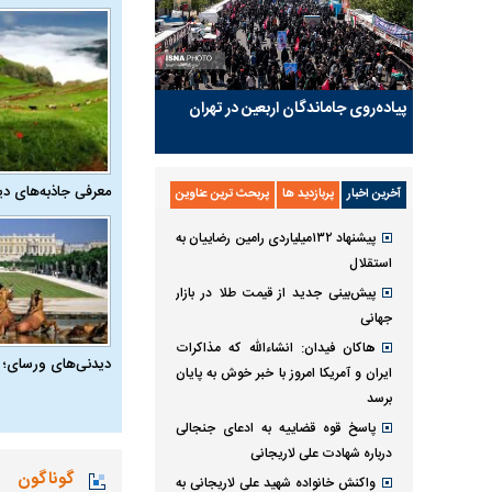
پیاده‌روی جاماندگان اربعین در تهران
معرفی جاذبه‌های دی
آخرین اخبار
پربازدید ها
پربحث ترین عناوین
پیشنهاد ۱۳۲میلیاردی رامین رضاییان به
استقلال
پیش‌بینی جدید از قیمت طلا در بازار
جهانی
هاکان فیدان: انشاءالله که مذاکرات
دیدنی‌های ورسای؛ 
ایران و آمریکا امروز با خبر خوش به پایان
برسد
پاسخ قوه قضاییه به ادعای جنجالی
درباره شهادت علی لاریجانی
گوناگون
واکنش خانواده شهید علی لاریجانی به