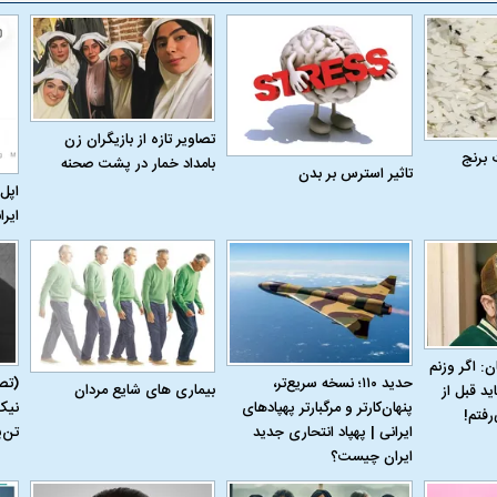
تصاویر تازه از بازیگران زن
 برنج
بامداد خمار در پشت صحنه
تاثیر استرس بر بدن
اپل 
ایرا
ن: اگر وزنم
حدید ۱۱۰؛ نسخه سریع‌تر،
(تص
بیماری‌ های شایع مردان
ید قبل از
پنهان‌کارتر و مرگبارتر پهپادهای
نیک
رفتم!
ایرانی | پهپاد انتحاری جدید
تن‌
ایران چیست؟