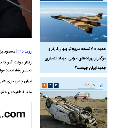
 ماسک
حدید ۱۱۰؛ نسخه سریع‌تر، پنهان‌کارتر و
هواپیمای مرموز E-11A BACN چیست؟
رویداد۲۴|
مسعود پزش
مرگبارتر پهپادهای ایرانی | پهپاد انتحاری
رفتار دولت آمریکا 
جدید ایران چیست؟
تحقیر رقبا، ایجاد مو
ایران چنین بازی‌هایی
حوادث
۱
۲
۳
ما با قاطعیت بر حقوق