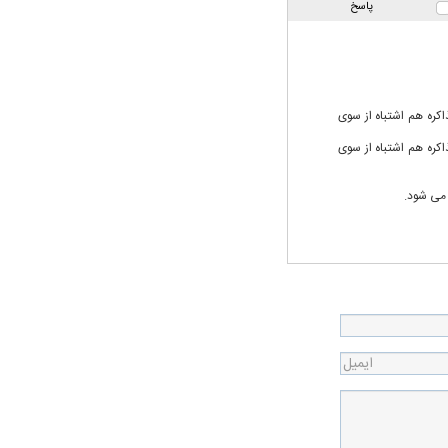
پاسخ
ت سینا حجازی درباره
مه مذاکره هم اشتباه از سوی
د
مه مذاکره هم اشتباه از سوی
 می شود.
راد به فال و طالع‌بینی
تاثیر استرس بر بدن