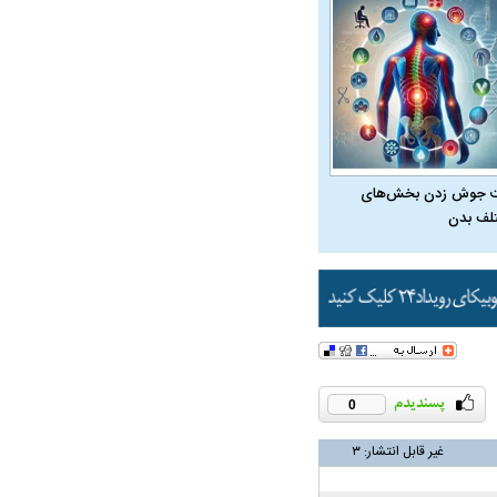
 جوش زدن بخش‌های
لف بدن
در دوران قاجار چگونه
مردی که سر خم نکرد؟ | غلامرضا تختی و
مرصاد و ال
حکومت پهلوی
0
غیر قابل انتشار:
۳