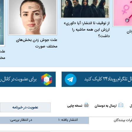
از توقیف تا انتشار؛ آیا «کوری»
ارزش این همه حاشیه را
نان
داشت؟
علت جوش زدن بخش‌های
مختلف صورت
علت
مخت
اسی یک سلسله |
ریشه‌های عزاداری ماه محرم در فرهنگ
عزاداری ماه محرم 
ی شاه در ایران
و تاریخ ایران
انجام می‌شد؟
ل
ارسال به دوستان
نسخه چاپی
عضویت در خبرنامه
انتشار یافته:
۱
در انتظار بررسی:
رات بینندگان