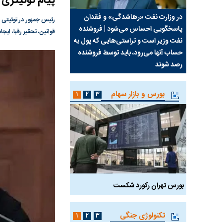
پیام توئیتری 
سیما علیه
در وزارت نفت «رهاشدگی» و فقدان
چرا رویای آمریکایی سرن
رئیس جمهور در توئیتی 
پاسخگویی احساس می‌شود | فروشنده
نابودی محور مقاومت تع
قوانین، تحقیر رقبا، ایجا
نفت وزیر است و تراستی‌هایی که پول به
پرد
حساب آنها می‌رود، باید توسط فروشنده
واشنگتن را زمین زد
رصد شوند
بورس و بازار سهام
۱
۲
۳
بورس تهران رکورد شکست
سیگنال مثبت دیپلماسی 
تکنولوژی جنگی
۱
۲
۳