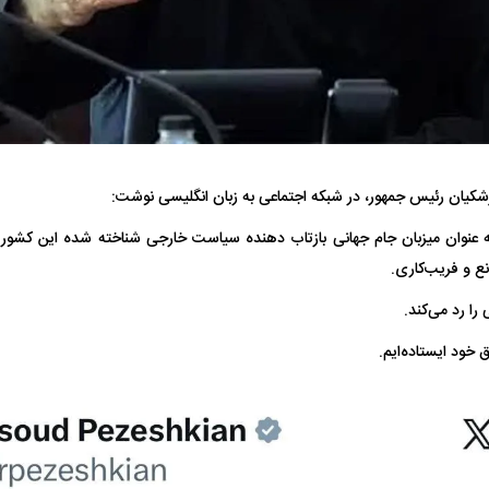
فضاپیمای «استارشیپ» ایلان ماسک
حدید ۱۱۰؛ نسخ
کیان رئیس جمهور، در شبکه اجتماعی به زبان انگلیسی نوشت:
چیست؟
مرگبارتر پهپادهای ا
به عنوان میزبان جام جهانی بازتاب دهنده سیاست خارجی شناخته شده این کشور ا
جدید ایران چیست
انع و فریب‌کاری.
 را رد می‌کند.
 خود ایستاده‌ایم.