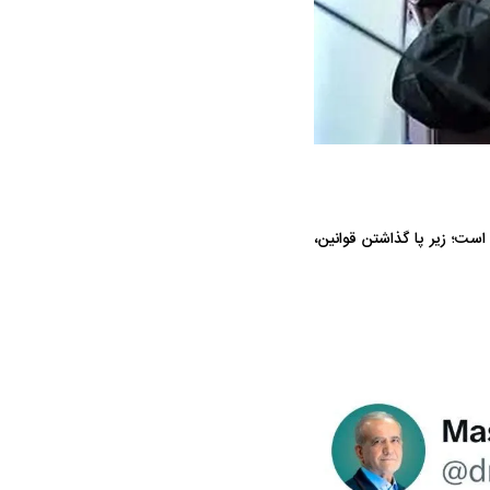
ه سریع‌تر، پنهان‌کارتر و
هواپیمای مرموز E-11A BACN چیست؟
یرانی | پهپاد انتحاری
ست؛ زیر پا گذاشتن قوانین،
؟