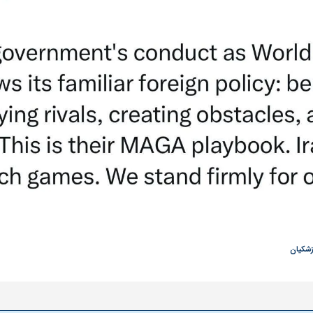
 ناشناس که
مرگ دلخراش دختر ۱۸ ساله بر اثر برق
گرفتگی
کشته شدند
لال منتفی شد؛
ابهام بزرگ درباره قرارداد یاسر آسانی؛
پرسپولیس در انتظ
انتخاب تیم جدید
اولین چالش حقوقی استقلال
پیش از شروع لیگ
زشکیان