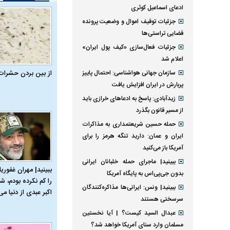
ادعای اسماعیل کوثری
جزئیات توقیف اموال و وضعیت پرونده
قضایی تراستی‌ها
جزئیات فعال‌سازی «کیف پول ایران»
اعلام شد
سازمان جهانی هواشناسی: احتمال پاییز
از بین بردن حشرات
پربارش در ایران افزایش یافت
زیدآبادی: پاسخ به ادعا‌های خرازی باید
از مسیر قانون بگذرد
حمله حسین شریعتمداری به مذاکرات
ایران و عمان: دارید تنگه هرمز را برای
آمریکا باز می‌کنید
ببینید| ماجرای حمله خلبانان ایرانی
ببینید| مهران غفوریا
بدون جی‌پی‌اس به پایگاه آمریکا
را کم نکرده بودم، شا
ببینید| ونس: ایرانی‌ها مذاکره‌کنندگان
اکبر عبدی از دنیا می‌
سرسختی هستند
عبدال السید کیست؟ | آیا نخستین
مسلمان وارد سنای آمریکا خواهد شد؟