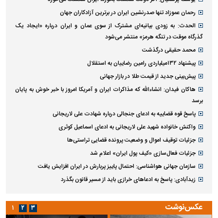
رحمان عموزاد تنها صدرنشین ایران در برترین آزادکاران جهان
الحدث: به زودی بیانیه‌ای مشترک از سوی عمان و ایران درباره «ایجاد یک
گذرگاه موقت در تنگه هرمز» منتشر می‌شود
محمد حقیقی درگذشت
پیشنهاد ۱۳۲میلیاردی رامین رضاییان به استقلال
پیش‌بینی جدید از قیمت طلا در بازار جهانی
هاکان فیدان: انشاءالله که مذاکرات ایران و آمریکا امروز با خبر خوش به پایان
برسد
پاسخ قوه قضاییه به ادعای جنجالی درباره شهادت علی لاریجانی
واکنش خانواده شهید علی لاریجانی به ادعای اسماعیل کوثری
جزئیات توقیف اموال و وضعیت پرونده قضایی تراستی‌ها
جزئیات فعال‌سازی «کیف پول ایران» اعلام شد
سازمان جهانی هواشناسی: احتمال پاییز پربارش در ایران افزایش یافت
زیدآبادی: پاسخ به ادعا‌های خرازی باید از مسیر قانون بگذرد
عکس‌نوشت
۱
۲
۳