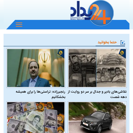
باز
و
بسته
حتما بخوانید
کردن
منو
نقاشی‌های بادپر و جدال بر سر دو روایت از
رنجبرزاده: تراستی‌ها را برای همیشه
دهه شصت
بخشکانیم