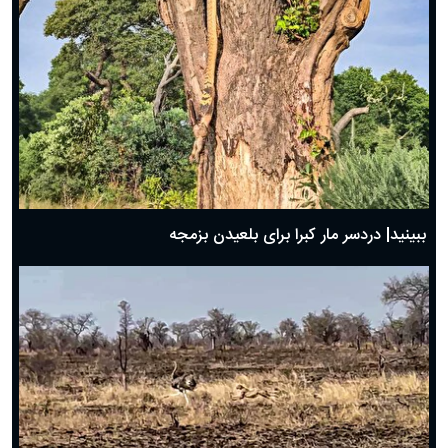
ببینید| دردسر مار کبرا برای بلعیدن بزمجه