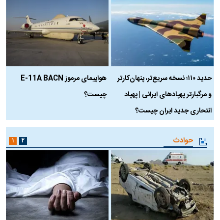
حدید ۱۱۰؛ نسخه سریع‌تر، پنهان‌کارتر
هواپیمای مرموز E-11A BACN
ف
و مرگبارتر پهپادهای ایرانی | پهپاد
چیست؟
م
انتحاری جدید ایران چیست؟
حوادث
۱
۲