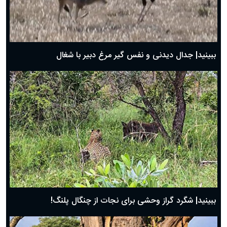
دعای روز اول ماه مبارک رمضان، ۳۰ بهمن ۱۴۰۴
حضرت زینب(س) چگونه از دنیا رفت؟
بهترین پیامک تبریک روز پدر ۱۴۰۴؛ جملات زیبا و صمیمانه
روز پدر ۱۴۰۴ چه روزی است؟
ببینید| جدال دیدنی و نفس گیر مرغ دبیر با شغال
ببینید| شگرد گراز وحشی برای نجات از چنگال پلنگ!