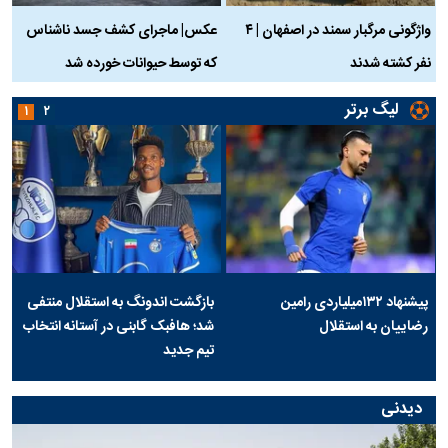
واژگونی مرگبار سمند در اصفهان | ۴
عکس| ماجرای کشف جسد ناشناس
نفر کشته شدند
که توسط حیوانات خورده شد
گ
لیگ برتر
۱
۲
پیشنهاد ۱۳۲میلیاردی رامین
بازگشت اندونگ به استقلال منتفی
رضاییان به استقلال
شد؛ هافبک گابنی در آستانه انتخاب
تیم جدید
دیدنی