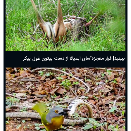
ببینید| فرار معجزه‌آسای ایمپالا از دست پیتون غول پیکر