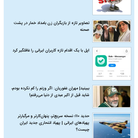
تصاویر تازه از بازیگران زن بامداد خمار در پشت
صحنه
اپل با یک اقدام تازه کاربران ایرانی را غافلگیر کرد
ببینید| مهران غفوریان: اگر وزنم را کم نکرده بودم،
شاید قبل از اکبر عبدی از دنیا می‌رفتم!
حدید ۱۱۰؛ نسخه سریع‌تر، پنهان‌کارتر و مرگبارتر
پهپادهای ایرانی | پهپاد انتحاری جدید ایران
چیست؟