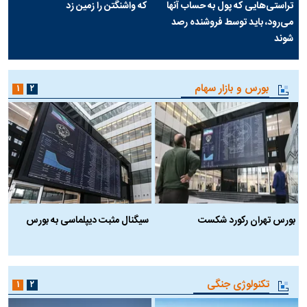
تراستی‌هایی که پول به حساب آنها
که واشنگتن را زمین زد
می‌رود، باید توسط فروشنده رصد
شوند
بورس و بازار سهام
۱
۲
بورس تهران رکورد شکست
سیگنال مثبت دیپلماسی به بورس
ب
تکنولوژی جنگی
۱
۲