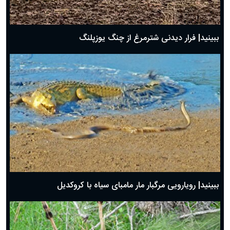
ببینید| فرار دیدنی شترمرغ از چنگ یوزپلنگ
ببینید| رویارویی مرگبار مار مامبای سیاه با کروکدیل