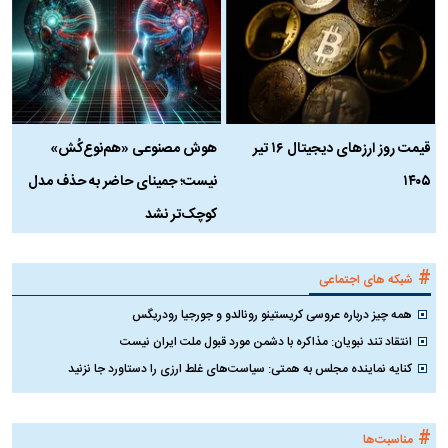
قیمت روز ارز‌های دیجیتال ۱۶ تیر
هوش مصنوعی «هم‌نوع‌کُش»
چ
۱۴۰۵
نیست؛ جمینای حاضر به حذف مدل
ک
کوچک‌تر نشد
#
شبکه های اجتماعی
همه چیز درباره عروسی کریستینو رونالدو و جورجیا رودریگس
انتقاد تند نبویان: مذاکره با دشمن مورد قبول ملت ایران نیست
کنایه نماینده مجلس به همتی: سیاست‌های غلط ارزی را دستاورد جا نزنید
#
مناسبت‌ها