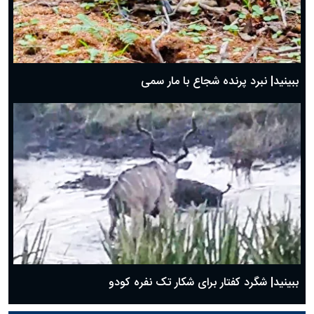
ببینید| نبرد پرنده شجاع با مار سمی
ببینید| شگرد کفتار برای شکار تک نفره کودو