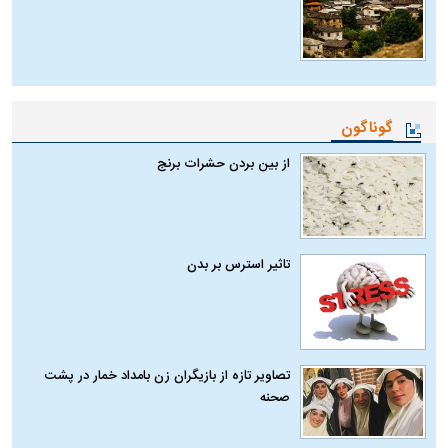
گوناگون
از بین بردن حشرات برنج
تاثیر استرس بر بدن
تصاویر تازه از بازیگران زن بامداد خمار در پشت
صحنه