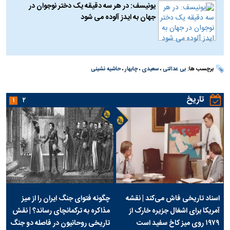
یونیسف: در هر سه دقیقه یک دختر نوجوان در
جهان به ایدز آلوده می شود
برچسب ها:
بی عدالتی
،
سعیدی
،
چابهار
،
حاشیه نشینی
تاریخ
۱
۲
اسناد تاریخی فاش می‌کند | نقشه
چگونه فتوای جنگ ایران را از میز
آمریکا برای اشغال جزیره خارک از
مذاکره به ترکمانچای رساند؟ | نقش
۱۹۷۹ روی میز کاخ سفید است
تاریخی روحانیون در فاصله دو جنگ