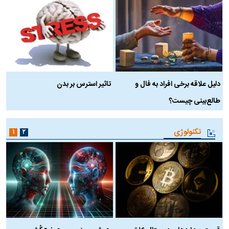
دلیل علاقه برخی افراد به فال و
تاثیر استرس بر بدن
ع
طالع‌بینی چیست؟
آ
تکنولوژی
۱
۲