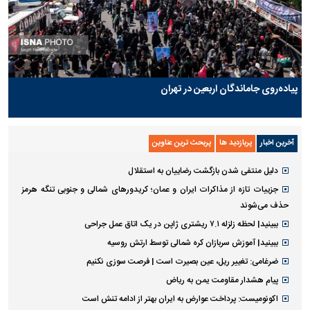
پیاده‌روی جاماندگان اربعین در تهران
آخرین اخبار
پربازدید ها
پربحث ترین عناوین
دلیل منتفی شدن بازگشت رضاییان به استقلال
جزییات تازه از مذاکرات ایران و عمان؛ کریدورهای شمالی و جنوبی تنگه هرمز
حذف می‌شوند
ببینید| لحظه زلزله ۷.۱ ریشتری ژاپن در یک اتاق عمل جراحی
ببینید| آموزش سربازان کره شمالی توسط ارتش روسیه
ضرغامی: تغییر ریل، عین بصیرت است | فرصت سوزی نکنیم
پیام هشدار مقاومت یمن به ریاض
اکونومیست: پرداخت عوارض به ایران بهتر از ادامه تنش است