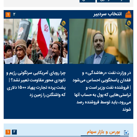
انتخاب سردبیر
۱
۲
در وزارت نفت «رهاشدگی» و
چرا رویای آمریکایی سرنگونی رژیم و
فقدان پاسخگویی احساس می‌شود
نابودی محور مقاومت تعبیر نشد؟ |
| فروشنده نفت وزیر است و
پشت پرده تجارت پهپاد‌ ۱۵۰۰ دلاری
تراستی‌هایی که پول به حساب آنها
که واشنگتن را زمین زد
می‌رود، باید توسط فروشنده رصد
شوند
بورس و بازار سهام
۱
۲