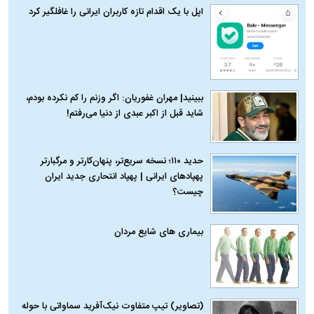
اپل با یک اقدام تازه کاربران ایرانی را غافلگیر کرد
ببینید| مهران غفوریان: اگر وزنم را کم نکرده بودم،
شاید قبل از اکبر عبدی از دنیا می‌رفتم!
حدید ۱۱۰؛ نسخه سریع‌تر، پنهان‌کارتر و مرگبارتر
پهپادهای ایرانی | پهپاد انتحاری جدید ایران
چیست؟
بیماری‌ های شایع مردان
(تصاویر) تیپ متفاوت نیک‌آفرید سماواتی با حوله