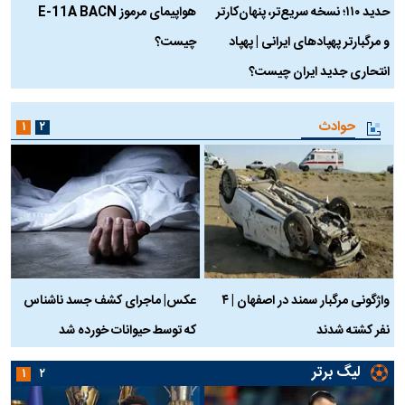
حدید ۱۱۰؛ نسخه سریع‌تر، پنهان‌کارتر
هواپیمای مرموز E-11A BACN
ف
و مرگبارتر پهپادهای ایرانی | پهپاد
چیست؟
م
انتحاری جدید ایران چیست؟
حوادث
۱
۲
واژگونی مرگبار سمند در اصفهان | ۴
عکس| ماجرای کشف جسد ناشناس
نفر کشته شدند
که توسط حیوانات خورده شد
گ
لیگ برتر
۱
۲