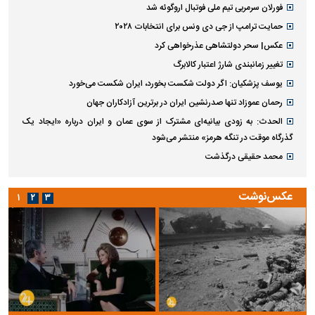
فورلان سرمربی تیم ملی فوتبال اروگوئه شد
حمایت ترامپ از جی دی ونس برای انتخابات ۲۰۲۸
عکس| سحر دولتشاهی عذرخواهی کرد
تغییر زمانبندی‌ شارژ اعتبار کالابرگ
یوسف پزشکیان: اگر دولت شکست بخورد، ایران شکست می‌خورد
رحمان عموزاد تنها صدرنشین ایران در برترین آزادکاران جهان
الحدث: به زودی بیانیه‌ای مشترک از سوی عمان و ایران درباره «ایجاد یک
گذرگاه موقت در تنگه هرمز» منتشر می‌شود
محمد حقیقی درگذشت
عکس‌نوشت
۱
۲
۳