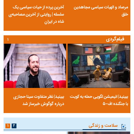
مرصاد و الهیات سیاسی مجاهدین
آخرین پرده از حیات سیاسی یک
خلق
سلسله | روایتی از آخرین مصاحبه‌ی
شاه در ایران
فیلم‌گردی
۱
ببینید| انیمیشن لگویی حمله به کویت
ببینید| نظر متفاوت سینا حجازی
با جنگنده اف-۵
درباره گوگوش خبرساز شد
سلامت و زندگی
۱
۲