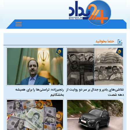
باز
و
بسته
حتما بخوانید
کردن
منو
نقاشی‌های بادپر و جدال بر سر دو روایت از
رنجبرزاده: تراستی‌ها را برای همیشه
دهه شصت
بخشکانیم