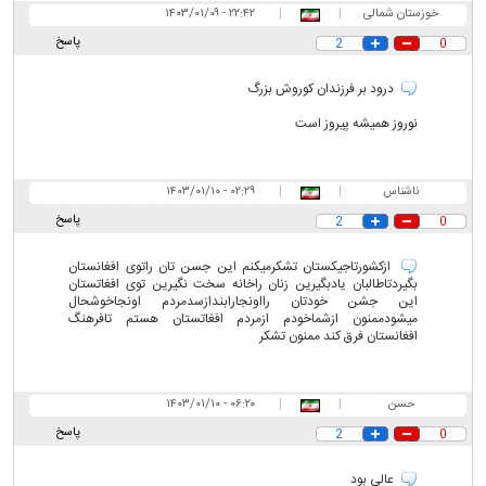
خوزستان شمالی
|
|
۲۲:۴۲ - ۱۴۰۳/۰۱/۰۹
پاسخ
2
0
درود بر فرزندان کوروش بزرگ
نوروز همیشه پیروز است
ناشناس
|
|
۰۲:۲۹ - ۱۴۰۳/۰۱/۱۰
پاسخ
2
0
ازکشورتاجیکستان تشکرمیکنم این جسن تان راتوی افغانستان
بگیردتاطالبان یادبگیرین زنان راخانه سخت نگیرین توی افغاتستان
این جشن خودتان رااونجارابندازسدمردم اونجاخوشحال
میشودممنون ازشماخودم ازمردم افغاتستان هستم تافرهنگ
افغانستان فرق کند ممنون تشکر
حسن
|
|
۰۶:۲۰ - ۱۴۰۳/۰۱/۱۰
پاسخ
2
0
عالی بود