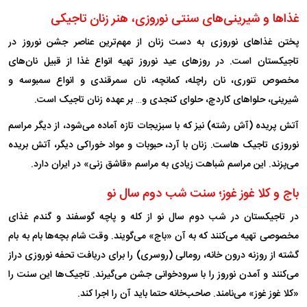
غذا‌ها و شیرینی‌های سنتی نوروزی، هنر زنان تاجیکی
پختن غذا‌های نوروزی به دست زنان از مهم‌ترین عناصر جشن نوروز در
تاجیکستان است. در روز‌های عید نوروز تهیه انواع غذا از قبیل نان‌های
مخصوص تنوری، نان راچله، کمانچه، نان سمرقندی و انواع سمبوسه و
شیرینی، حلوا‌های کاردچ، حلوای کنجدی و… بر عهده زنان تاجیک است.
آتش پریده (آش رشته) نیز که با سبزیجات تازه آماده می‌شود، از دیگر مراسم
نوروزی تاجیک هاست. زنان با آرد، حبوبات و مواد خوراکی دیگر، آتش بریده
می‌پزند. این مراسم شباهت زیادی به مراسم «قاشق زنی» در ایران دارد.
باج و کلا غوز غوز؛ سنت شب دوم سال نو
در تاجیکستان در شب دوم سال نو از کله و پاچه گوسفند و گندم غذای
مخصوصی تهیه می‌کنند که به آن «باج» می‌گویند. وقت شام بچه‌ها بام به بام
گشته از روزنه درون خانه، رومالی (روسری) را برای دریافت تحفه نوروزی دراز
می‌کنند و آمدن نوروز را با سرودخوانی جشن می‌گیرند. تاجیک‌ها این سنت را
«کلا غوز غوز» می‌نامند. صاحب‌خانه حتما باید آن را اجرا کند.