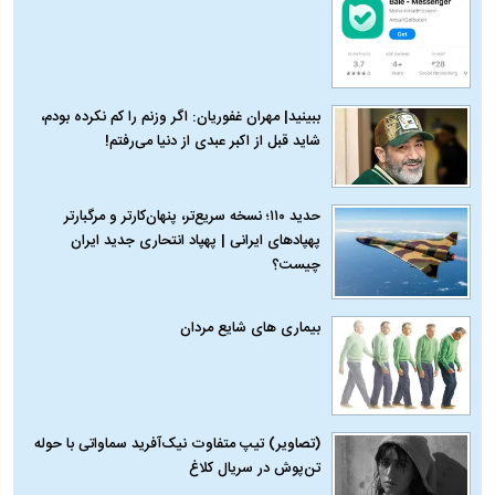
ببینید| مهران غفوریان: اگر وزنم را کم نکرده بودم،
شاید قبل از اکبر عبدی از دنیا می‌رفتم!
حدید ۱۱۰؛ نسخه سریع‌تر، پنهان‌کارتر و مرگبارتر
پهپادهای ایرانی | پهپاد انتحاری جدید ایران
چیست؟
بیماری‌ های شایع مردان
(تصاویر) تیپ متفاوت نیک‌آفرید سماواتی با حوله
تن‌پوش در سریال کلاغ