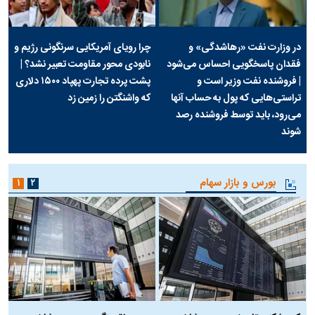
در وزارت نفت «رهاشدگی» و
چرا رویای آمریکایی سرنگونی رژیم و
فقدان پاسخگویی احساس می‌شود
نابودی محور مقاومت تعبیر نشد؟ |
| فروشنده نفت وزیر است و
پشت پرده تجارت پهپاد‌ ۱۵۰۰ دلاری
تراستی‌هایی که پول به حساب آنها
که واشنگتن را زمین زد
می‌رود، باید توسط فروشنده رصد
شوند
بورس و بازار سهام
۱
۲