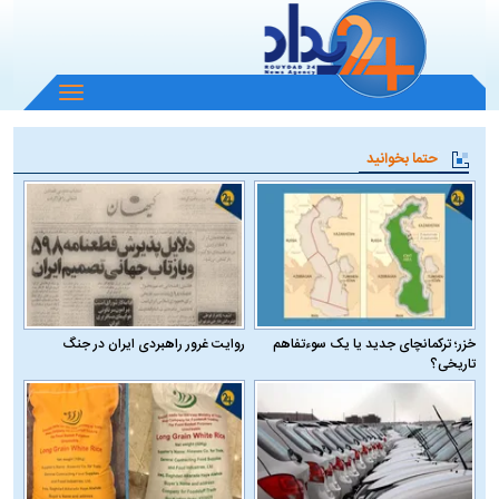
باز
و
بسته
حتما بخوانید
کردن
منو
خزر؛ ترکمانچای جدید یا یک سوءتفاهم
روایت غرور راهبردی ایران در جنگ
تاریخی؟