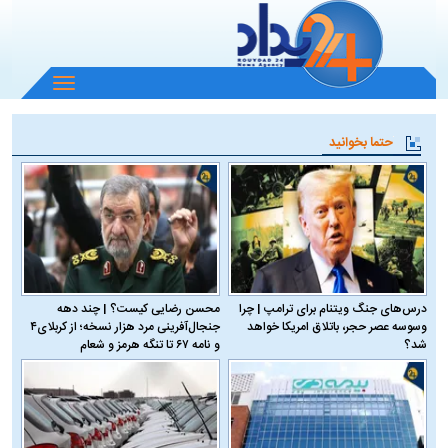
باز
و
بسته
حتما بخوانید
کردن
منو
درس‌های جنگ ویتنام برای ترامپ | چرا
محسن رضایی کیست؟ | چند دهه
وسوسه عصر حجر، باتلاق امریکا خواهد
جنجال‌آفرینی مرد هزار نسخه؛ از کربلای۴
شد؟
و نامه ۶۷ تا تنگه هرمز و شعام