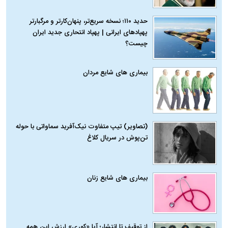
حدید ۱۱۰؛ نسخه سریع‌تر، پنهان‌کارتر و مرگبارتر
پهپادهای ایرانی | پهپاد انتحاری جدید ایران
چیست؟
بیماری‌ های شایع مردان
(تصاویر) تیپ متفاوت نیک‌آفرید سماواتی با حوله
تن‌پوش در سریال کلاغ
بیماری‌ های شایع زنان
از توقیف تا انتشار؛ آیا «کوری» ارزش این همه