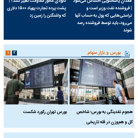
فقدان پاسخگویی احساس می‌شود
نابودی محور مقاومت تعبیر نشد؟ |
| فروشنده نفت وزیر است و
پشت پرده تجارت پهپاد‌ ۱۵۰۰ دلاری
تراستی‌هایی که پول به حساب آنها
که واشنگتن را زمین زد
می‌رود، باید توسط فروشنده رصد
شوند
بورس و بازار سهام
۱
۲
هجوم نقدینگی به بورس؛ شاخص
بورس تهران رکورد شکست
س
کل و هم‌وزن در قله تاریخی