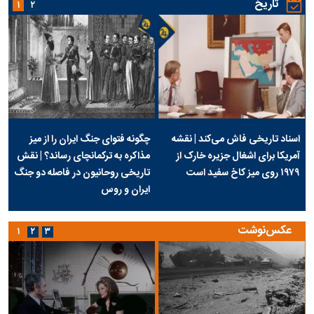
تاریخ
۱
۲
اسناد تاریخی فاش می‌کند | نقشه
چگونه فتوای جنگ ایران را از میز
آمریکا برای اشغال جزیره خارک از
مذاکره به ترکمانچای رساند؟ | نقش
۱۹۷۹ روی میز کاخ سفید است
تاریخی روحانیون در فاصله دو جنگ
ایران و روس
عکس‌نوشت
۱
۲
۳