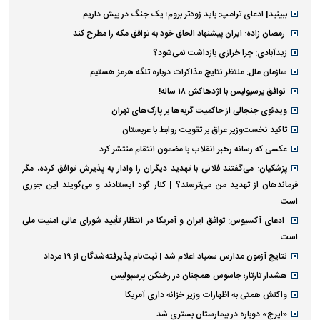
ببینید| ادعای ترامپ: باید زودتر بروم؛ یک جنگ در پیش داریم
رمضان زاده: ایران پیشنهاد الحاق خود به توافق مکه را مطرح کند
زیدآبادی: چرا خرازی بازداشت نمی‌شود؟
سازمان ملل: منتظر نتایج مذاکرات درباره تنگه هرمز هستیم
توافق پرسپولیس با اژدهاکش ۱۸ ساله!
ویدئوی جنجالی از حاکمیت گربه‌ها بر پارک‌های تهران
تاکید نخست‌وزیر عراق بر تقویت روابط با عربستان
عکسی که رسانه رهبر انقلاب با مضمون انتقام منتشر کرد
پزشکیان: می‌گفتند فلانی با تهدید دیگران را وادار به پذیرش توافق کرده، مگر
فرماندهان از تهدید من می‌ترسند؟ | کنار گود ایستادند و می‌گویند این جوری
است
ادعای آکسیوس: توافق ایران و آمریکا در انتظار تأیید شورای عالی امنیت ملی
است
نتایج آزمون مدارس سمپاد اعلام شد | ثبت‌نام پذیرفته‌شدگان از ۱۹ مرداد
هشدار تارتار؛ جاسوس همچنان در رختکن پرسپولیس
واکنش همتی به اظهارات وزیر خزانه داری آمریکا
«ایرج» دوباره در بیمارستان بستری شد