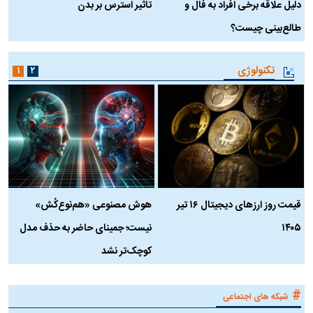
دلیل علاقه برخی افراد به فال و
تاثیر استرس بر بدن
ع
طالع‌بینی چیست؟
آ
تکنولوژی
۱
۲
قیمت روز ارز‌های دیجیتال ۱۶ تیر
هوش مصنوعی «هم‌نوع‌کُش»
چ
۱۴۰۵
نیست؛ جمینای حاضر به حذف مدل
ک
کوچک‌تر نشد
#
شبکه های اجتماعی