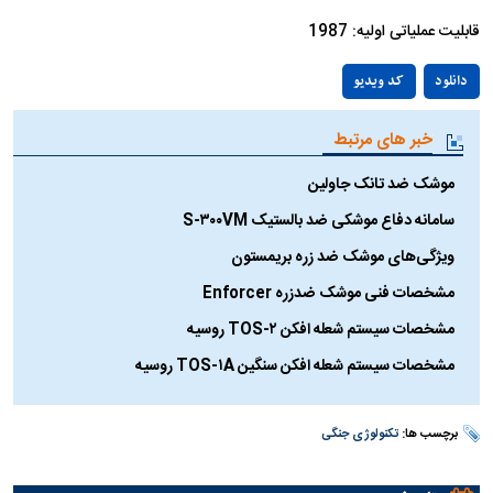
قابلیت عملیاتی اولیه: 1987
Play
دانلود
کد ویدیو
Video
خبر های مرتبط
موشک ضد تانک جاولین
سامانه دفاع موشکی ضد بالستیک S-۳۰۰VM
ویژگی‌های موشک ضد زره بریمستون
مشخصات فنی موشک ضدزره Enforcer
مشخصات سیستم شعله افکن TOS-۲ روسیه
مشخصات سیستم شعله افکن سنگین TOS-۱A روسیه
برچسب ها:
تکنولوژی جنگی