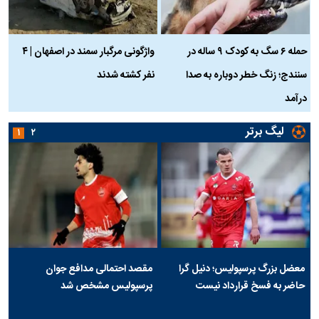
حمله ۶ سگ به کودک ۹ ساله در
واژگونی مرگبار سمند در اصفهان | ۴
ع
سنندج؛ زنگ خطر دوباره به صدا
نفر کشته شدند
ک
درآمد
لیگ برتر
۱
۲
معضل بزرگ پرسپولیس؛ دنیل گرا
مقصد احتمالی مدافع جوان
حاضر به فسخ قرارداد نیست
پرسپولیس مشخص شد