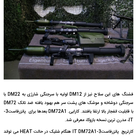
فشنگ های این سلاح نیز از DM12 اولیه با سرجنگی شارژی به DM22 با
سرجنگی دوشاخه و موشک های پشت سر هم بهبود یافته ضد تانک DM72
با قابلیت انفجار بالا ارتقا یافتند. کارایی. DM72A1 بعدها برای پانزرفاست3-
IT، مدرن ترین نسخه بازوکا، معرفی شد.
کارتریج پانزرفاست3-IT DM72A1 هنگام شلیک در حالت HEAT می تواند