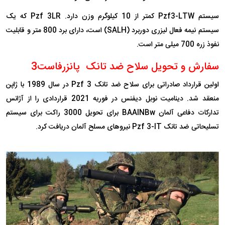
سیستم Pzf3-LTW کمتر از 10 کیلوگرم وزن دارد. Pzf 3LR که یک
سیستم نیمه فعال لیزری دوربرد (SALH) است، دارای برد 800 متر و قابلیت
نفوذ زره 700 میلی متر است.
سفارش و تحویل سلاح ضد تانک پانزرفاست3
اولین قرارداد صادراتی برای سلاح ضد تانک Pzf 3 در سال 1989 با ژاپن
منعقد شد. دینامیت نوبل دیفنس در فوریه 2021 قراردادی را از آژانس
تدارکات دفاعی آلمان BAAINBw برای تحویل 3000 راکت برای سیستم
تسلیحاتی ضد تانک Pzf 3-IT نیروهای مسلح آلمان دریافت کرد.