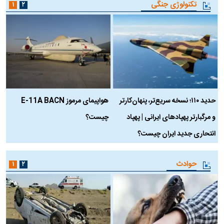
تکنولوژی جنگی
۱
۲
حدید ۱۱۰؛ نسخه سریع‌تر، پنهان‌کارتر
هواپیمای مرموز E-11A BACN
ف
و مرگبارتر پهپادهای ایرانی | پهپاد
چیست؟
م
انتحاری جدید ایران چیست؟
حوادث
۱
۲