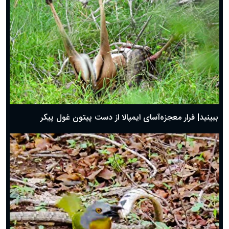
ببینید| فرار معجزه‌آسای ایمپالا از دست پیتون غول پیکر