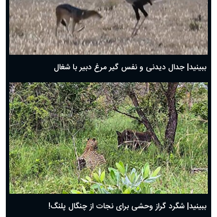
دعای روز دوم ماه مبارک رمضان ۱ اسفند ماه ۱۴۰۴
دعای روز اول ماه مبارک رمضان، ۳۰ بهمن ۱۴۰۴
حضرت زینب(س) چگونه از دنیا رفت؟
بهترین پیامک تبریک روز پدر ۱۴۰۴؛ جملات زیبا و صمیمانه
روز پدر ۱۴۰۴ چه روزی است؟
ببینید| جدال دیدنی و نفس گیر مرغ دبیر با شغال
ببینید| شگرد گراز وحشی برای نجات از چنگال پلنگ!