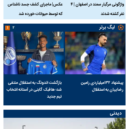
واژگونی مرگبار سمند در اصفهان | ۴
عکس| ماجرای کشف جسد ناشناس
نفر کشته شدند
که توسط حیوانات خورده شد
گ
لیگ برتر
۱
۲
پیشنهاد ۱۳۲میلیاردی رامین
بازگشت اندونگ به استقلال منتفی
رضاییان به استقلال
شد؛ هافبک گابنی در آستانه انتخاب
تیم جدید
دیدنی