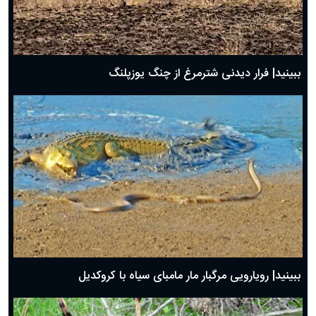
ببینید| فرار دیدنی شترمرغ از چنگ یوزپلنگ
ببینید| رویارویی مرگبار مار مامبای سیاه با کروکدیل