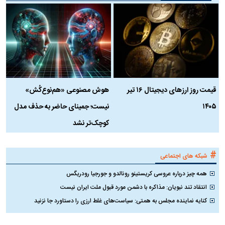
قیمت روز ارز‌های دیجیتال ۱۶ تیر
هوش مصنوعی «هم‌نوع‌کُش»
چ
۱۴۰۵
نیست؛ جمینای حاضر به حذف مدل
ک
کوچک‌تر نشد
#
شبکه های اجتماعی
همه چیز درباره عروسی کریستینو رونالدو و جورجیا رودریگس
انتقاد تند نبویان: مذاکره با دشمن مورد قبول ملت ایران نیست
کنایه نماینده مجلس به همتی: سیاست‌های غلط ارزی را دستاورد جا نزنید