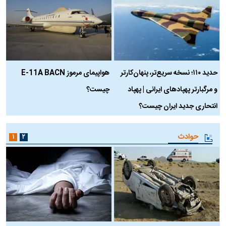
حدید ۱۱۰؛ نسخه سریع‌تر، پنهان‌کارتر
هواپیمای مرموز E-11A BACN
ف
و مرگبارتر پهپادهای ایرانی | پهپاد
چیست؟
م
انتحاری جدید ایران چیست؟
حوادث
۱
۲