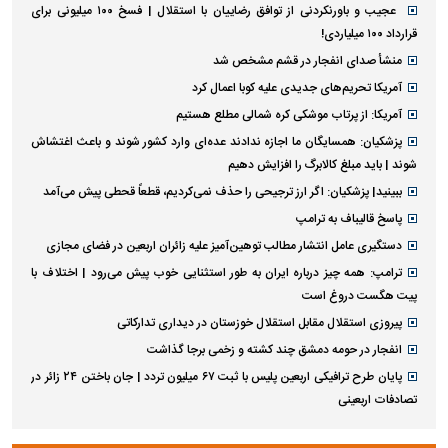
عجیب و باورنکردنی از توافق رضاییان با استقلال | فسخ ۱۰۰ میلیونی برای
قرارداد ۱۰۰ میلیاردی!
منشأ صدای انفجار در قشم مشخص شد
آمریکا تحریم‌های جدیدی علیه کوبا اعمال کرد
آمریکا: از پرتاب موشکی کره شمالی مطلع هستیم
پزشکیان: همسایگان ما اجازه ندادند عده‌ای وارد کشور شوند و باعث اغتشاش
شوند | باید مبلغ کالابرگ را افزایش دهیم
ببینید| پزشکیان: اگر ارز ترجیحی را حذف نمی‌کردیم، قطعاً قحطی پیش می‌آمد
پاسخ قالیباف به ترامپ
دستگیری عامل انتشار مطالب توهین‌آمیز علیه زائران اربعین در فضای مجازی
ترامپ: همه چیز درباره ایران به طور استثنایی خوب پیش می‌رود | اختلاف با
پیت هگست دروغ است
پیروزی استقلال مقابل استقلال خوزستان در دیداری تدارکاتی
انفجار در حومه دمشق چند کشته و زخمی برجا گذاشت
پایان طرح ترافیکی اربعین پلیس با ثبت ۶۷ میلیون تردد | جان باختن ۲۴ زائر در
تصادفات اربعینی