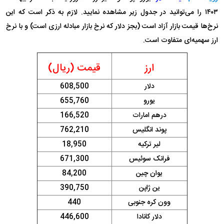
۱۴۰۳ را می‌توانید در جدول زیر مشاهده نمایید. لازم به ذکر است که این
نرخ‌ها قیمت بازار آزاد است (بجز دلار که نرخ بازار مبادله ارزی است) و با نرخ
ارز سهمیه‌ای متفاوت است.
ارز
قیمت (ریال)
دلار
608,500
یورو
655,760
درهم امارات
166,520
پوند انگلیس
762,210
لیر ترکیه
18,950
فرانک سوئیس
671,300
یوان چین
84,200
ین ژاپن
390,750
وون کره جنوبی
440
دلار کانادا
446,600