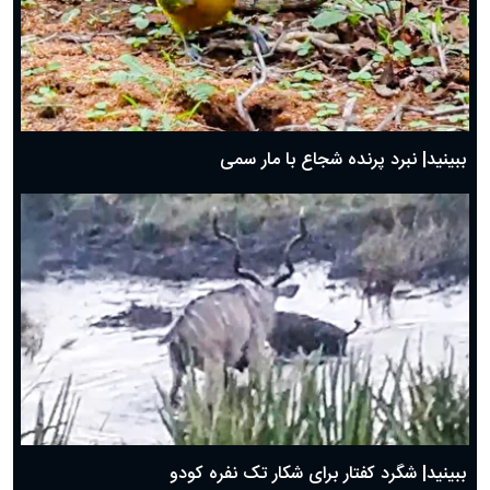
ببینید| نبرد پرنده شجاع با مار سمی
ببینید| شگرد کفتار برای شکار تک نفره کودو