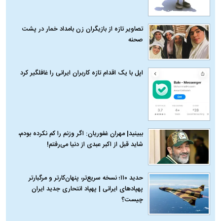
تصاویر تازه از بازیگران زن بامداد خمار در پشت
صحنه
اپل با یک اقدام تازه کاربران ایرانی را غافلگیر کرد
ببینید| مهران غفوریان: اگر وزنم را کم نکرده بودم،
شاید قبل از اکبر عبدی از دنیا می‌رفتم!
حدید ۱۱۰؛ نسخه سریع‌تر، پنهان‌کارتر و مرگبارتر
پهپادهای ایرانی | پهپاد انتحاری جدید ایران
چیست؟