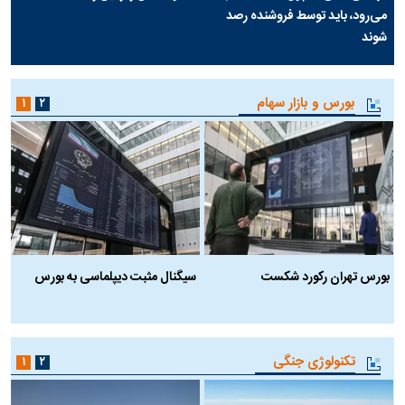
می‌رود، باید توسط فروشنده رصد
شوند
بورس و بازار سهام
۱
۲
بورس تهران رکورد شکست
سیگنال مثبت دیپلماسی به بورس
ب
تکنولوژی جنگی
۱
۲