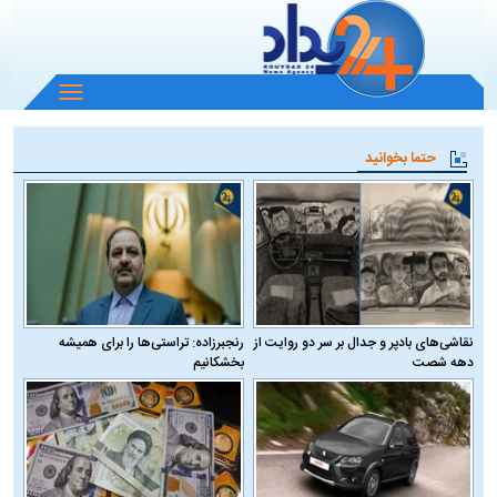
باز
و
بسته
حتما بخوانید
کردن
منو
نقاشی‌های بادپر و جدال بر سر دو روایت از
رنجبرزاده: تراستی‌ها را برای همیشه
دهه شصت
بخشکانیم