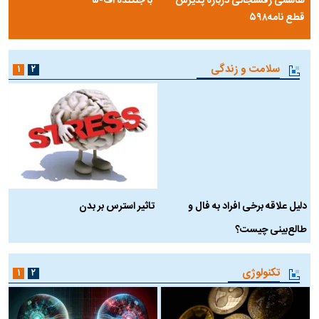
مرصاد و الهیات سیاسی مجاهدین
آخرین پرده از حیات سیاسی یک
خلق
سلسله | روایتی از آخرین مصاحبه‌ی
شاه در ایران
فیلم‌گردی
۱
سخنرانی دیده نشده آیت‌الله
ببینید| انیمیشن لگویی حمله به کویت
هاشمی رفسنجانی درباره پذیرش
با جنگنده اف-۵
قطع نامه۵۹۸