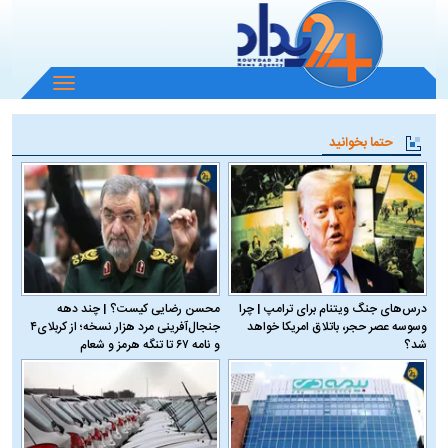
باز
و
بسته
حتما بخوانید
کردن
منو
درس‌های جنگ ویتنام برای ترامپ | چرا
محسن رضایی کیست؟ | چند دهه
وسوسه عصر حجر، باتلاق امریکا خواهد
جنجال‌آفرینی مرد هزار نسخه؛ از کربلای۴
شد؟
و نامه ۶۷ تا تنگه هرمز و شعام