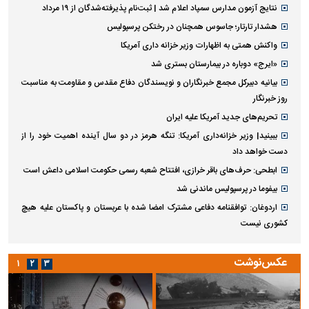
پیاده‌روی جاماندگان اربعین در تهران
آخرین اخبار
پربازدید ها
پربحث ترین عناوین
ویدئوی جنجالی از حاکمیت گربه‌ها بر پارک‌های تهران
تاکید نخست‌وزیر عراق بر تقویت روابط با عربستان
عکسی که رسانه رهبر انقلاب با مضمون انتقام منتشر کرد
پزشکیان: می‌گفتند فلانی با تهدید دیگران را وادار به پذیرش توافق کرده، مگر
فرماندهان از تهدید من می‌ترسند؟ | کنار گود ایستادند و می‌گویند این جوری
است
ادعای آکسیوس: توافق ایران و آمریکا در انتظار تأیید شورای عالی امنیت ملی
است
نتایج آزمون مدارس سمپاد اعلام شد | ثبت‌نام پذیرفته‌شدگان از ۱۹ مرداد
هشدار تارتار؛ جاسوس همچنان در رختکن پرسپولیس
واکنش همتی به اظهارات وزیر خزانه داری آمریکا