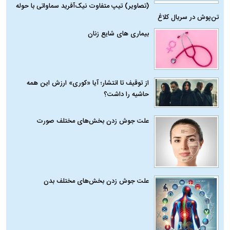
ببینید| مهران غفوریان: اگر وزنم را کم نکرده بودم،
شاید قبل از اکبر عبدی از دنیا می‌رفتم!
حدید ۱۱۰؛ نسخه سریع‌تر، پنهان‌کارتر و مرگبارتر
پهپادهای ایرانی | پهپاد انتحاری جدید ایران
چیست؟
بیماری‌ های شایع مردان
(تصاویر) تیپ متفاوت نیک‌آفرید سماواتی با حوله
تن‌پوش در سریال کلاغ
بیماری‌ های شایع زنان