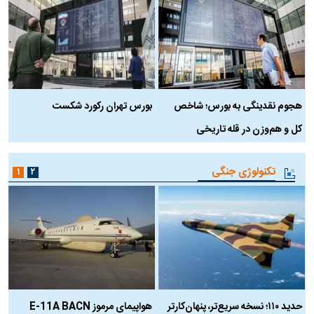
در وزارت نفت «رهاشدگی» و
چرا رویای آمریکایی سرنگونی رژیم و
فقدان پاسخگویی احساس می‌شود
نابودی محور مقاومت تعبیر نشد؟ |
| فروشنده نفت وزیر است و
پشت پرده تجارت پهپاد‌ ۱۵۰۰ دلاری
تراستی‌هایی که پول به حساب آنها
که واشنگتن را زمین زد
می‌رود، باید توسط فروشنده رصد
شوند
بورس و بازار سهام
۱
۲