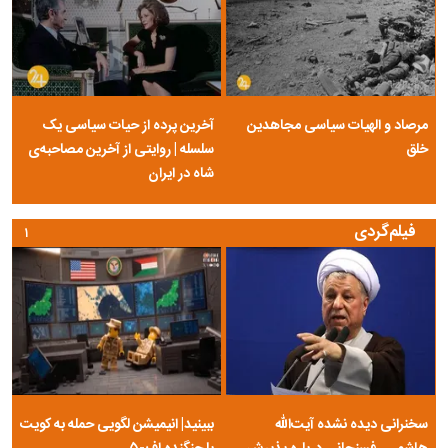
«ایرج» دوباره در بیمارستان بستری شد
بیانیه دبیرکل مجمع خبرنگاران و نویسندگان دفاع مقدس و مقاومت به مناسبت
روز خبرنگار
تحریم‌های جدید آمریکا علیه ایران
ببینید| وزیر خزانه‌داری آمریکا: تنگه هرمز در دو سال آینده اهمیت خود را از
دست خواهد داد
ابطحی: حرف‌های باقر خرازی، افتتاح شعبه رسمی حکومت اسلامی داعش است
بیفوما در پرسپولیس ماندنی شد
اردوغان: توافقنامه دفاعی مشترک امضا شده با عربستان و پاکستان علیه هیچ
کشوری نیست
عکس‌نوشت
۱
۲
۳