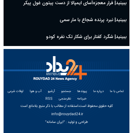
ببینید| فرار معجزه‌آسای ایمپالا از دست پیتون غول پیکر
ببینید| نبرد پرنده شجاع با مار سمی
ببینید| شگرد کفتار برای شکار تک نفره کودو
تماس با ما
درباره ما
پیوندها
جستجو
آرشیو
آب و هوا
اوقات شرعی
خبرنامه
نظرسنجی
RSS
کلیه حقوق محفوظ است،استفاده از مطالب با ذکر منبع بلامانع است
info@rouydad24.ir
طراحی و تولید :
"ایران سامانه"