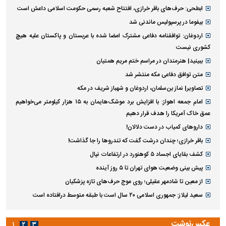
ابطحی: حرف‌های باقر خرازی، افتتاح شعبه رسمی حکومت اسلامی داعش است
بیفوما در پرسپولیس ماندنی شد
اردوغان: توافقنامه دفاعی مشترک امضا شده با عربستان و پاکستان علیه هیچ
کشوری نیست
ببینید| هنرمندان در مراسم ختم مریم همتیان
متن توافق دفاعی مکه منتشر شد
تصاویر| نماز بن‌سلمان، اردوغان و شهباز شریف در مکه
امام‌ جمعه اهواز: با افزایش برد موشک‌هایمان به ۱۵ هزار کیلومتر می‌خواهیم
عمق خاک آمریکا را هدف قرار دهیم
داروهای کمیاب در دست دلالان!
باقر خرازی؛ چندان درشت گفت که تندروها را جا گذاشت!
کشف بقایای اجساد ۵ کوهنورد در ارتفاعات نپال
پیش بینی وضعیت هوای تهران تا ۵ روز آینده
از معین تا شادمهر عقیلی؛ روی موج حرف‌های تازه پزشکیان
سعید لیلاز: جمهوری اسلامی ۲۰ سال است با طبقه متوسط درافتاده است
عکس‌نوشت
۱
۲
۳