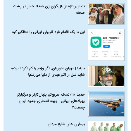
تصاویر تازه از بازیگران زن بامداد خمار در پشت
صحنه
اپل با یک اقدام تازه کاربران ایرانی را غافلگیر کرد
ببینید| مهران غفوریان: اگر وزنم را کم نکرده بودم،
شاید قبل از اکبر عبدی از دنیا می‌رفتم!
حدید ۱۱۰؛ نسخه سریع‌تر، پنهان‌کارتر و مرگبارتر
پهپادهای ایرانی | پهپاد انتحاری جدید ایران
چیست؟
بیماری‌ های شایع مردان