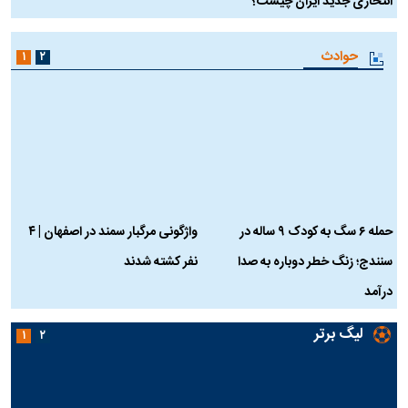
انتحاری جدید ایران چیست؟
حوادث
۱
۲
حمله ۶ سگ به کودک ۹ ساله در
واژگونی مرگبار سمند در اصفهان | ۴
ع
سنندج؛ زنگ خطر دوباره به صدا
نفر کشته شدند
ک
درآمد
لیگ برتر
۱
۲