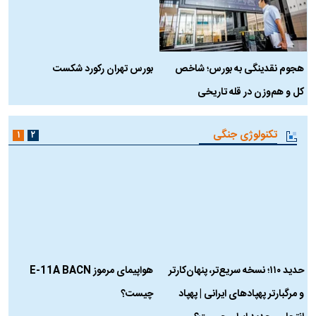
هجوم نقدینگی به بورس؛ شاخص
بورس تهران رکورد شکست
س
کل و هم‌وزن در قله تاریخی
تکنولوژی جنگی
۱
۲
حدید ۱۱۰؛ نسخه سریع‌تر، پنهان‌کارتر
هواپیمای مرموز E-11A BACN
ف
و مرگبارتر پهپادهای ایرانی | پهپاد
چیست؟
م