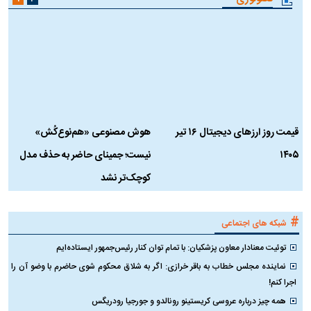
قیمت روز ارز‌های دیجیتال ۱۶ تیر
هوش مصنوعی «هم‌نوع‌کُش»
چ
۱۴۰۵
نیست؛ جمینای حاضر به حذف مدل
ک
کوچک‌تر نشد
#
شبکه های اجتماعی
توئیت معنادار معاون پزشکیان: با تمام توان کنار رئیس‌جمهور ایستاده‌ایم
نماینده مجلس خطاب به باقر خرازی: اگر به شلاق محکوم شوی حاضرم با وضو آن را
اجرا کنم!
همه چیز درباره عروسی کریستینو رونالدو و جورجیا رودریگس