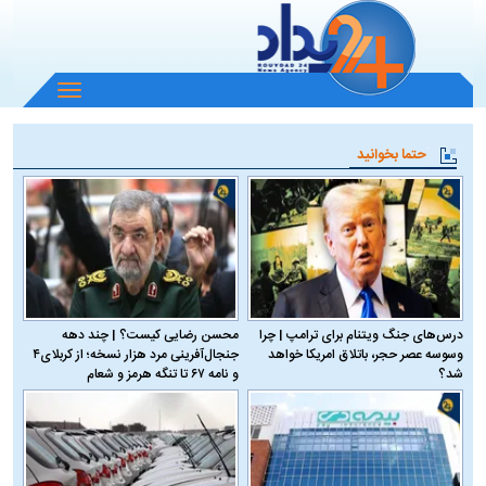
باز
و
بسته
حتما بخوانید
کردن
منو
درس‌های جنگ ویتنام برای ترامپ | چرا
محسن رضایی کیست؟ | چند دهه
وسوسه عصر حجر، باتلاق امریکا خواهد
جنجال‌آفرینی مرد هزار نسخه؛ از کربلای۴
شد؟
و نامه ۶۷ تا تنگه هرمز و شعام