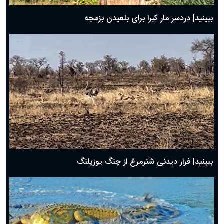
ببینید| دردسر مار کبرا برای بلعیدن بزمجه
ببینید| فرار دیدنی شترمرغ از چنگ یوزپلنگ