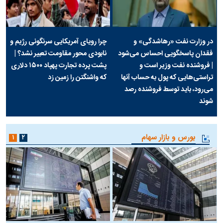
در وزارت نفت «رهاشدگی» و
چرا رویای آمریکایی سرنگونی رژیم و
فقدان پاسخگویی احساس می‌شود
نابودی محور مقاومت تعبیر نشد؟ |
| فروشنده نفت وزیر است و
پشت پرده تجارت پهپاد‌ ۱۵۰۰ دلاری
تراستی‌هایی که پول به حساب آنها
که واشنگتن را زمین زد
می‌رود، باید توسط فروشنده رصد
شوند
بورس و بازار سهام
۱
۲