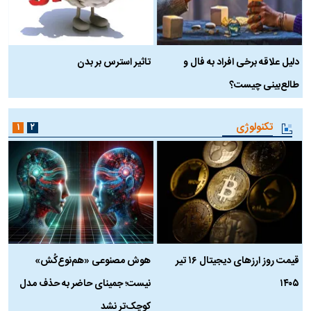
دلیل علاقه برخی افراد به فال و
تاثیر استرس بر بدن
ع
طالع‌بینی چیست؟
آ
تکنولوژی
۱
۲
قیمت روز ارز‌های دیجیتال ۱۶ تیر
هوش مصنوعی «هم‌نوع‌کُش»
چ
۱۴۰۵
نیست؛ جمینای حاضر به حذف مدل
ک
کوچک‌تر نشد