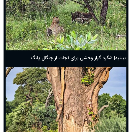
ببینید| شگرد گراز وحشی برای نجات از چنگال پلنگ!