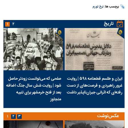
برچسب ها:
نرخ تورم
تاریخ
۱
۲
ایران و طلسم قطعنامه ۵۹۸ | روایت
صلحی که می‌توانست زودتر حاصل
غرور راهبردی و فرصت‌های از دست
شود | روایت شش سال جنگ اضافه
رفته‌ای که اثراتی جبران‌ناپذیر داشت
بعد از فتح خرمشهر برای تنبیه
متجاوز
عکس‌نوشت
۱
۲
۳