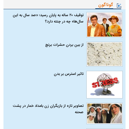
گوناگون
توقیف ۲۰ ساله به پایان رسید؛ «صد سال به این
سال‌ها» چه در چنته دارد؟
از بین بردن حشرات برنج
تاثیر استرس بر بدن
تصاویر تازه از بازیگران زن بامداد خمار در پشت
صحنه