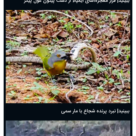
ببینید| فرار معجزه‌آسای ایمپالا از دست پیتون غول پیکر
ببینید| نبرد پرنده شجاع با مار سمی