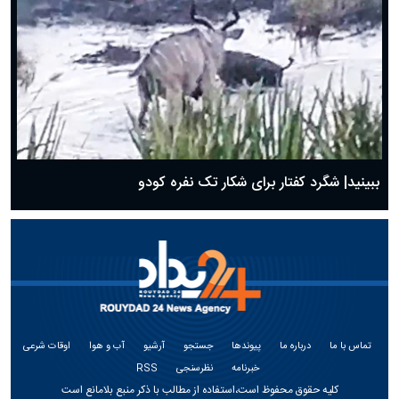
ببینید| شگرد کفتار برای شکار تک نفره کودو
تماس با ما
درباره ما
پیوندها
جستجو
آرشیو
آب و هوا
اوقات شرعی
خبرنامه
نظرسنجی
RSS
کلیه حقوق محفوظ است،استفاده از مطالب با ذکر منبع بلامانع است