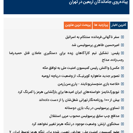
پیاده‌روی جاماندگان اربعین در تهران
آخرین اخبار
پربازدید ها
پربحث ترین عناوین
سفر ناگهانی فرمانده سنتکام به اسرائیل
امیرحسین طاهری پرسپولیسی شد
پلیس: تشکیل تیم کارآگاهان زبده برای دستگیری عاملان قتل حمیدرضا
رجب‌زاده، مداح
عکس| واکنش رئیس کمیسیون امنیت ملی به توافق مکه
تصویر جدید ماهواره کوپرنیـک از وضعیت دریاچه ارومیه
خلاصه بازی منچستریونایتد - پاری‌سن‌ژرمن
نیویورک‌تایمز: خواسته‌های ایران امیدها برای بازگشایی هرمز را کمرنگ کرد
بیش از ۱۰۰ روزنامه‌نگار تهرانی شغل‌شان را از دست داده‌اند
تساوی پرسپولیس در یک بازی دوستانه
مدافع چپ سابق پرسپولیس محبوب مربی استقلال
سخنگوی ارتش: وضعیت موجود در تنگه هرمز تغییر نخواهد کرد
عضو کمیسیون امنیت ملی: عوارض تعیین شده برای تنگه هرمز توسط ایران ۷