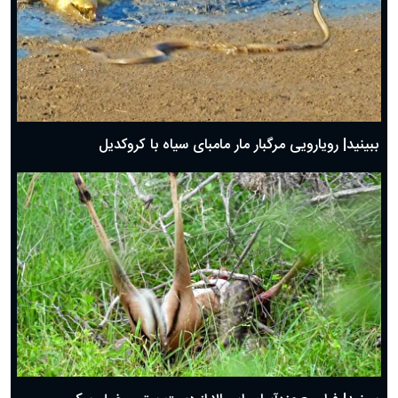
ببینید| رویارویی مرگبار مار مامبای سیاه با کروکدیل