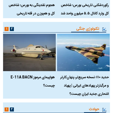
رکوردشکنی تاریخی بورس؛ شاخص
هجوم نقدینگی به بورس؛ شاخص
ب
کل وارد کانال ۵.۵ میلیون واحد شد
کل و هم‌وزن در قله تاریخی
تکنولوژی جنگی
۱
۲
حدید ۱۱۰؛ نسخه سریع‌تر، پنهان‌کارتر
هواپیمای مرموز E-11A BACN
ف
و مرگبارتر پهپادهای ایرانی | پهپاد
چیست؟
م
انتحاری جدید ایران چیست؟
حوادث
۱
۲