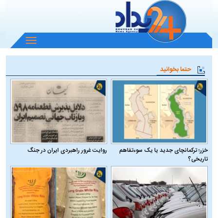
باز
و
بسته
حتما بخوانید
کردن
منو
خزر؛ ترکمانچای جدید یا یک سوءتفاهم
روایت غرور راهبردی ایران در جنگ
تاریخی؟