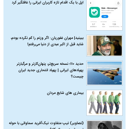
اپل با یک اقدام تازه کاربران ایرانی را غافلگیر کرد
ببینید| مهران غفوریان: اگر وزنم را کم نکرده بودم،
شاید قبل از اکبر عبدی از دنیا می‌رفتم!
حدید ۱۱۰؛ نسخه سریع‌تر، پنهان‌کارتر و مرگبارتر
پهپادهای ایرانی | پهپاد انتحاری جدید ایران
چیست؟
بیماری‌ های شایع مردان
(تصاویر) تیپ متفاوت نیک‌آفرید سماواتی با حوله