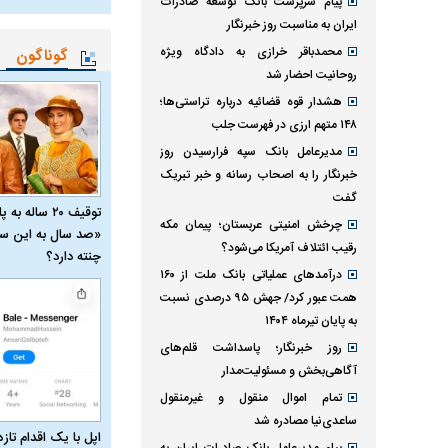
پیام سرپرست بانک توسعه صادرات
ایران به مناسبت روز خبرنگار
محمدباقر خرازی به دادگاه ویژه
گوناگون
روحانیت احضار شد
هشدار قوه قضائیه درباره تراستی‌ها؛
۱۴۸ متهم ارزی در فهرست جلب
مدیرعامل بانک سپه فرارسیدن روز
خبرنگار را به اصحاب رسانه و خبر تبریک
گفت
توقیف ۲۰ ساله 
چرخش امنیتی عربستان؛ پیمان مکه
«صد سال به این سا
رقیب ائتلاف آمریکا می‌شود؟
چنته دارد؟
درآمد‌های عملیاتی بانک ملت از ۱۶۰
همت عبور کرد/ جهش ۹۵ درصدی نسبت
به پایان تیرماه ۱۴۰۴
روز خبرنگار؛ پاسداشت قلم‌های
آگاهی‌بخش و مسئولیت‌مدار
تمام اموال منقول و غیرمنقول
ساعدی‌نیا مصادره شد
اپل با یک اقدام تازه