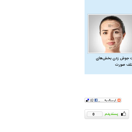
 جوش زدن بخش‌های
لف صورت
در دوران قاجار چگونه
مردی که سر خم نکرد؟ | غلامرضا تختی و
مرصاد و ال
حکومت پهلوی
0