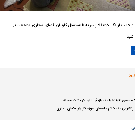
هران بازداشت
حمله ۶ سگ به کودک ۹ ساله در سنندج؛
ردپای سیاست در ی
 جالب از یک خوابگاه پسرانه با استقبال کاربران فضای مجازی مواجه شد.
راحی پلک
زنگ خطر دوباره به صدا درآمد
ماجرای قتل مداح
کنید:
Play
Video
تبط
 نهایی شد؛
معضل بزرگ پرسپولیس؛ دنیل گرا حاضر
مقصد احتمالی مد
تند محسن تنابنده با یک بازیگر آماتور در پشت صحنه
به فسخ قرارداد نیست
مشخص شد
ه زناشویی یک خانم جلسه‌ای سوژه کاربران فضای مجازی!
نی