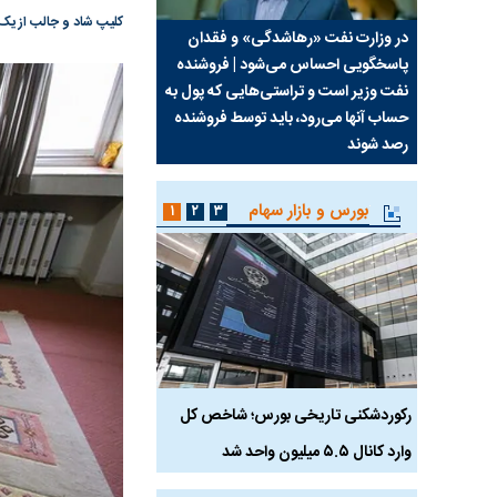
کلیپ شاد و جالب از یک 
سیما علیه
در وزارت نفت «رهاشدگی» و فقدان
چرا رویای آمریکایی سرن
پاسخگویی احساس می‌شود | فروشنده
نابودی محور مقاومت تع
نفت وزیر است و تراستی‌هایی که پول به
پرد
حساب آنها می‌رود، باید توسط فروشنده
واشنگتن را زمین زد
رصد شوند
بورس و بازار سهام
۱
۲
۳
رکوردشکنی تاریخی بورس؛ شاخص کل
هجوم نقدینگی به بورس
وارد کانال ۵.۵ میلیون واحد شد
هم‌وزن در قله تاریخی