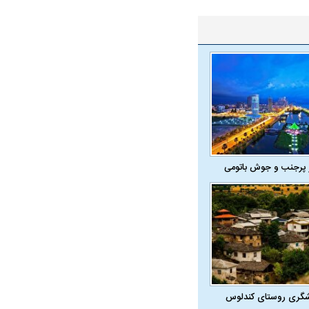
 پرجنب و جوش باتومی
شگری روستای کندلوس