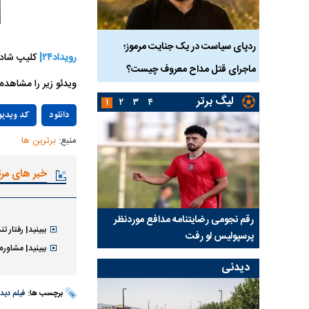
دک ۹ ساله در سنندج؛
ردپای سیاست در یک جنایت مرموز؛
جراحان قلابی در شمال ت
رویداد۲۴|
کلیپ شاد و
ماجرای قتل مداح معروف چیست؟
شدند؛ از تزریق فیلر تا ج
ویدئو زیر را مشاهده 
لیگ برتر
۱
۲
۳
۴
دانلود
کد ویدیو
منبع:
برترین ها
خبر های مر
رسپولیس
رقم نجومی رضایتنامه مدافع موردنظر
دو خرید جدید پرسپولیس
ببینید| رفتار 
پرسپولیس لو رفت
امضای قرارداد امروز
ببینید| مشاور
دیدنی
برچسب ها:
فیلم دید