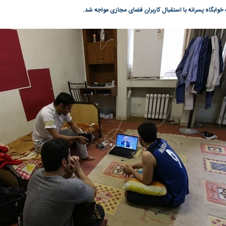
خوابگاه پسرانه با استقبال کاربران فضای مجازی مواجه شد.
گونی رژیم و
مطالعه رفتار هیستریک صدا و سیما علیه
در وزارت نفت «ر
بیر نشد؟ | پشت
کمپین نه به اعدام
پاسخگویی احساس 
ه تجارت پهپاد‌ ۱۵۰۰ دلاری که
نفت وزیر است و ت
حساب آنها می‌رود
رصد شوند
؛ شاخص کل و
بورس تهران رکورد شکست
رکوردشکنی تاریخ
وارد کانال ۵.۵ میلیون واحد شد