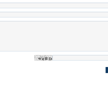
له به کویت با
سخنرانی دیده نشده آیت‌الله هاشمی
ببینید| انیمیشن لگ
رفسنجانی درباره پذیرش قطع نامه۵۹۸
جنگنده اف-۵
علت تنگی نفس و راه های درمان آن
دلیل علاقه برخی اف
چیست؟