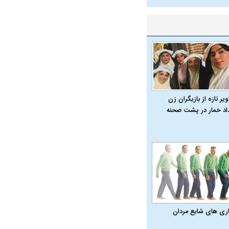
یر تازه از بازیگران زن
داد خمار در پشت صحنه
اری‌ های شایع مردان