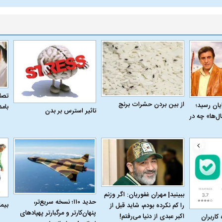
تصاو
از بین بردن حشرات برنج
به پایان رسید؛
بام
تاثیر استرس بر بدن
ل‌ها» چه در
ببینید| مهران غفوریان: اگر وزنم
حدید ۱۱۰؛ نسخه سریع‌تر،
بیم
را کم نکرده بودم، شاید قبل از
پنهان‌کارتر و مرگبارتر پهپادهای
اکبر عبدی از دنیا می‌رفتم!
 کاربران