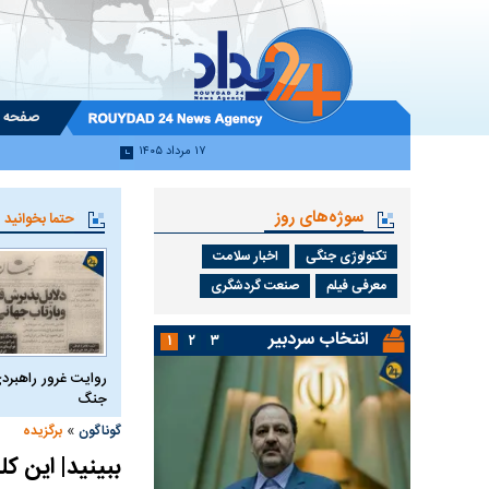
صفحه 
۱۷ مرداد ۱۴۰۵
سوژه‌های روز
حتما بخوانید
تکنولوژی جنگی
اخبار سلامت
معرفی فیلم
صنعت گردشگری
انتخاب سردبیر
۱
۲
۳
روایت غرور راهبردی
جنگ
»
گوناگون
برگزیده
ببینید| این کل