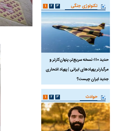
تکنولوژی جنگی
۱
۲
۳
 ماسک
حدید ۱۱۰؛ نسخه سریع‌تر، پنهان‌کارتر و
هواپیمای مرموز E-11A BACN چیست؟
مرگبارتر پهپادهای ایرانی | پهپاد انتحاری
جدید ایران چیست؟
حوادث
۱
۲
۳