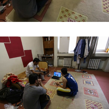
فضاپیمای «استارشیپ» ایلان ماسک
حدید ۱۱۰؛ نسخ
چیست؟
مرگبارتر پهپادهای ا
جدید ایران چیست