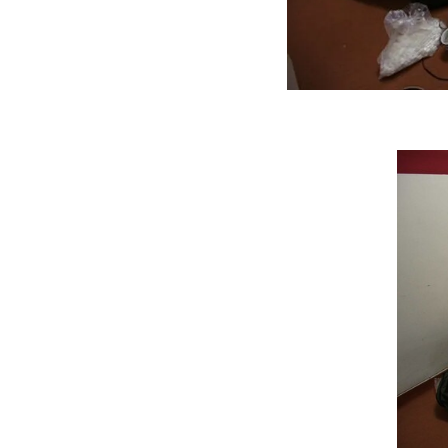
ه سریع‌تر، پنهان‌کارتر و
هواپیمای مرموز E-11A BACN چیست؟
یرانی | پهپاد انتحاری
؟