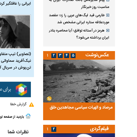
پیام مدیرعامل بانک صادرات ایران به
ایرانی را غافلگیر کرد
مناسبت روز خبرنگار
طارمی قید لیگ‌های عربی را زد؛ مقصد
موردعلاقه ستاره ایرانی مشخص شد
هرمز در آستانه توافق؛ آیا محاصره بنادر
ایران برداشته می‌شود؟
(تصاویر) تیپ متفا
عکس‌نوشت
۱
۲
۳
۴
۵
نیک‌آفرید سماواتی ب
تن‌پوش در سریال ک
گزارش خطا
ضا تختی و
مرصاد و الهیات سیاسی مجاهدین خلق
آخرین پرده از حیات سی
روایتی از آخرین مصاحبه‌
بازدید از صفحه او
فیلم‌گردی
۱
۲
نظرات شما