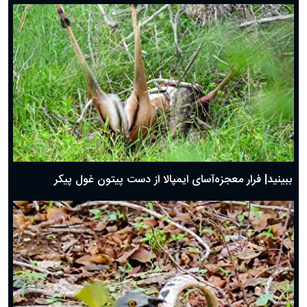
ببینید| فرار معجزه‌آسای ایمپالا از دست پیتون غول پیکر