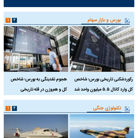
بورس و بازار سهام
۱
۲
رکوردشکنی تاریخی بورس؛ شاخص
هجوم نقدینگی به بورس؛ شاخص
ب
کل وارد کانال ۵.۵ میلیون واحد شد
کل و هم‌وزن در قله تاریخی
تکنولوژی جنگی
۱
۲