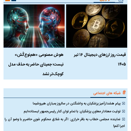
قیمت روز ارز‌های دیجیتال ۱۶ تیر
هوش مصنوعی «هم‌نوع‌کُش»
چ
۱۴۰۵
نیست؛ جمینای حاضر به حذف مدل
ک
کوچک‌تر نشد
#
شبکه های اجتماعی
پیام هشدارآمیز پزشکیان به واشنگتن در سالروز بمباران هیروشیما
توئیت معنادار معاون پزشکیان: با تمام توان کنار رئیس‌جمهور ایستاده‌ایم
نماینده مجلس خطاب به باقر خرازی: اگر به شلاق محکوم شوی حاضرم با وضو آن را
اجرا کنم!