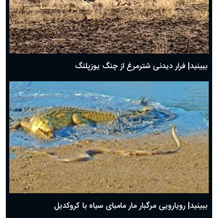
ببینید| فرار دیدنی شترمرغ از چنگ یوزپلنگ
ببینید| رویارویی مرگبار مار مامبای سیاه با کروکدیل