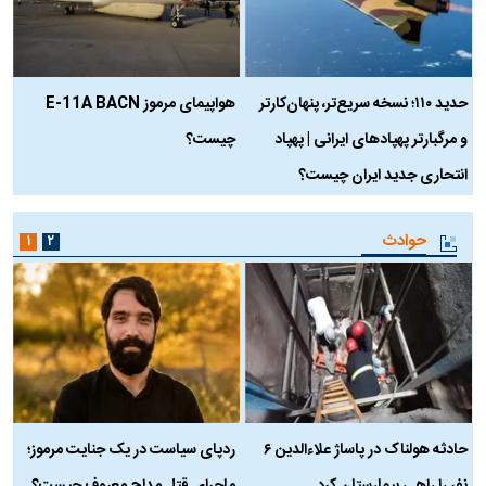
حدید ۱۱۰؛ نسخه سریع‌تر، پنهان‌کارتر
هواپیمای مرموز E-11A BACN
ف
و مرگبارتر پهپادهای ایرانی | پهپاد
چیست؟
م
انتحاری جدید ایران چیست؟
حوادث
۱
۲
حادثه هولناک در پاساژ علاءالدین ۶
ردپای سیاست در یک جنایت مرموز؛
ج