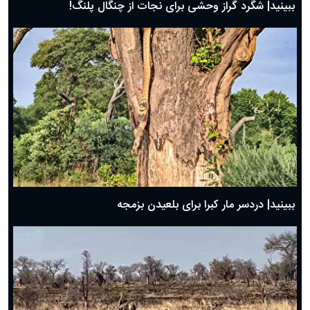
ببینید| شگرد گراز وحشی برای نجات از چنگال پلنگ!
ببینید| دردسر مار کبرا برای بلعیدن بزمجه