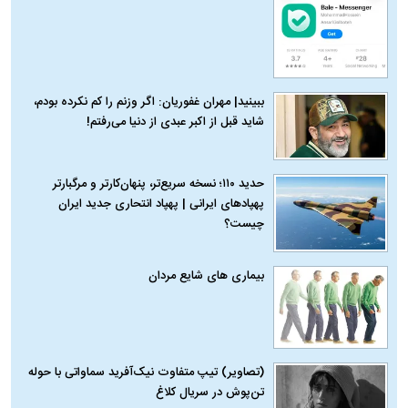
ببینید| مهران غفوریان: اگر وزنم را کم نکرده بودم،
شاید قبل از اکبر عبدی از دنیا می‌رفتم!
حدید ۱۱۰؛ نسخه سریع‌تر، پنهان‌کارتر و مرگبارتر
پهپادهای ایرانی | پهپاد انتحاری جدید ایران
چیست؟
بیماری‌ های شایع مردان
(تصاویر) تیپ متفاوت نیک‌آفرید سماواتی با حوله
تن‌پوش در سریال کلاغ