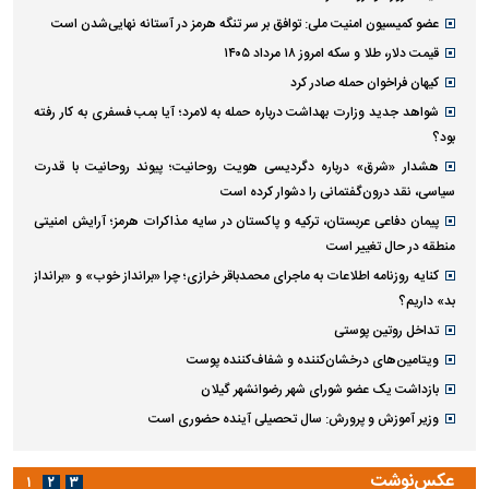
عضو کمیسیون امنیت ملی: توافق بر سر تنگه هرمز در آستانه نهایی‌شدن است
قیمت دلار، طلا و سکه امروز ۱۸ مرداد ۱۴۰۵
کیهان فراخوان حمله صادر کرد
شواهد جدید وزارت بهداشت درباره حمله به لامرد؛ آیا بمب فسفری به کار رفته
بود؟
هشدار «شرق» درباره دگردیسی هویت روحانیت؛ پیوند روحانیت با قدرت
سیاسی، نقد درون‌گفتمانی را دشوار کرده است
پیمان دفاعی عربستان، ترکیه و پاکستان در سایه مذاکرات هرمز؛ آرایش امنیتی
منطقه در حال تغییر است
کنایه روزنامه اطلاعات به ماجرای محمدباقر خرازی؛ چرا «برانداز خوب» و «برانداز
بد» داریم؟
تداخل روتین پوستی
ویتامین‌های درخشان‌کننده و شفاف‌کننده پوست
بازداشت یک عضو شورای شهر رضوانشهر گیلان
وزیر آموزش و پرورش: سال تحصیلی آینده حضوری است
عکس‌نوشت
۱
۲
۳