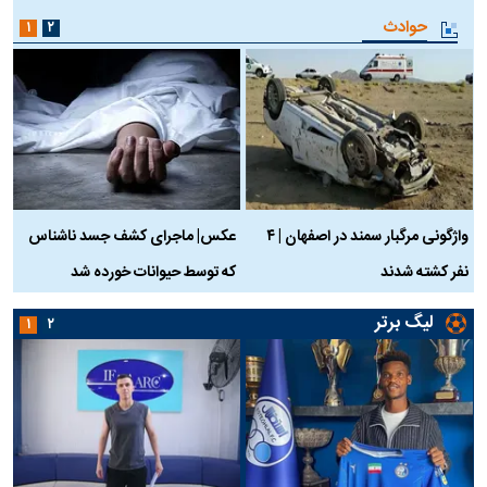
حوادث
۱
۲
واژگونی مرگبار سمند در اصفهان | ۴
عکس| ماجرای کشف جسد ناشناس
نفر کشته شدند
که توسط حیوانات خورده شد
گ
لیگ برتر
۱
۲