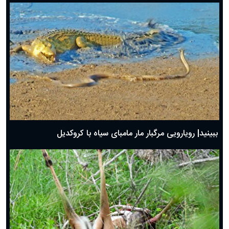
ببینید| رویارویی مرگبار مار مامبای سیاه با کروکدیل