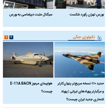
بورس تهران رکورد شکست
سیگنال مثبت دیپلماسی به بورس
ب
تکنولوژی جنگی
۱
۲
حدید ۱۱۰؛ نسخه سریع‌تر، پنهان‌کارتر
هواپیمای مرموز E-11A BACN
ف
و مرگبارتر پهپادهای ایرانی | پهپاد
چیست؟
م
انتحاری جدید ایران چیست؟