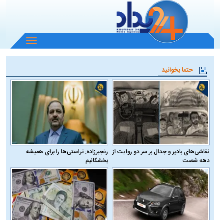
باز
و
بسته
حتما بخوانید
کردن
منو
نقاشی‌های بادپر و جدال بر سر دو روایت از
رنجبرزاده: تراستی‌ها را برای همیشه
دهه شصت
بخشکانیم