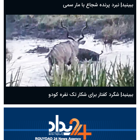
ببینید| نبرد پرنده شجاع با مار سمی
ببینید| شگرد کفتار برای شکار تک نفره کودو