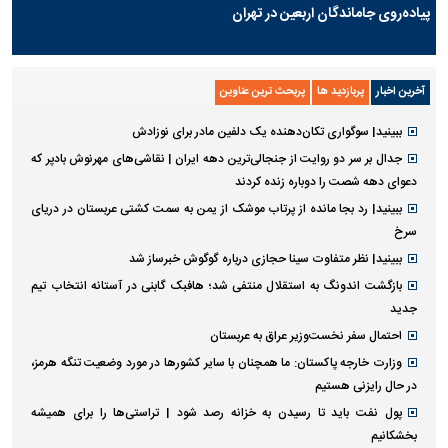
پیاده‌روی جاماندگان اربعین در تهران
آخرین اخبار
پربازدید ها
پربحث ترین عناوین
ببینید| سوگواری تکان‌دهنده یک دلفین مادر برای نوزادش
جدال بر سر دو روایت از جنجالی‌ترین دهه ایران | نقاشی‌های مهرنوش بادپر که
دعوای دهه شصت را دوباره زنده کردند
ببینید| رد بجا مانده از پرتاب موشک از یمن به سمت کشتی عربستان در دریای
سرخ
ببینید| نظر متفاوت سینا حجازی درباره گوگوش خبرساز شد
بازگشت اندونگ به استقلال منتفی شد؛ هافبک گابنی در آستانه انتخاب تیم
جدید
احتمال سفر نخست‌وزیر عراق به عربستان
وزارت خارجه پاکستان: ما همچنان با سایر کشور‌ها در مورد وضعیت تنگه هرمز،
در حال رایزنی هستیم
پول نفت باید تا رسیدن به خزانه رصد شود | تراستی‌ها را برای همیشه
بخشکانیم