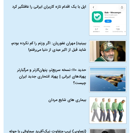
اپل با یک اقدام تازه کاربران ایرانی را غافلگیر کرد
ببینید| مهران غفوریان: اگر وزنم را کم نکرده بودم،
شاید قبل از اکبر عبدی از دنیا می‌رفتم!
حدید ۱۱۰؛ نسخه سریع‌تر، پنهان‌کارتر و مرگبارتر
پهپادهای ایرانی | پهپاد انتحاری جدید ایران
چیست؟
بیماری‌ های شایع مردان
(تصاویر) تیپ متفاوت نیک‌آفرید سماواتی با حوله