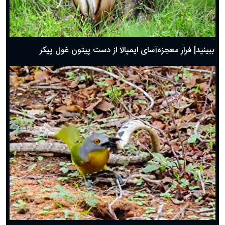
ببینید| فرار معجزه‌آسای ایمپالا از دست پیتون غول پیکر