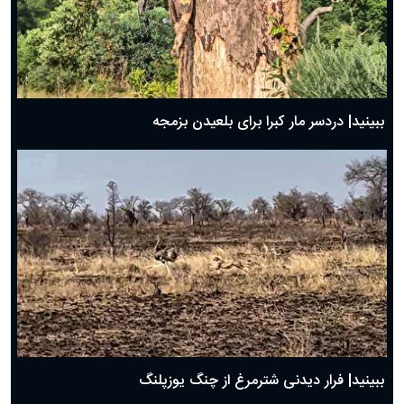
ببینید| دردسر مار کبرا برای بلعیدن بزمجه
ببینید| فرار دیدنی شترمرغ از چنگ یوزپلنگ