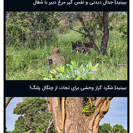
ببینید| جدال دیدنی و نفس گیر مرغ دبیر با شغال
ببینید| شگرد گراز وحشی برای نجات از چنگال پلنگ!