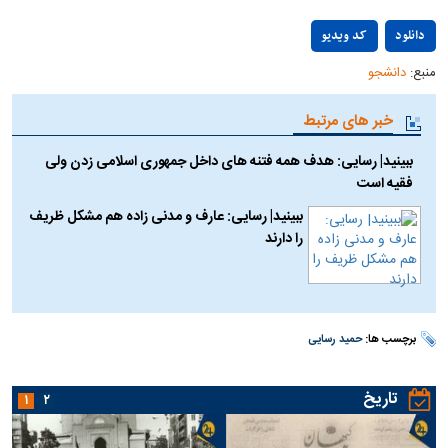
Play
دانلود
کد ویدیو
منبع:
دانشجو
Video
خبر های مرتبط
ببینید| رسایی: هدف همه فتنه های داخل جمهوری اسلامی زدن ولی
فقیه است
ببینید| رسایی: عارف و مدنی زاده هم مشکل ظریف
را دارند
برچسب ها:
حمید رسایی
تاریخ
۱
۲