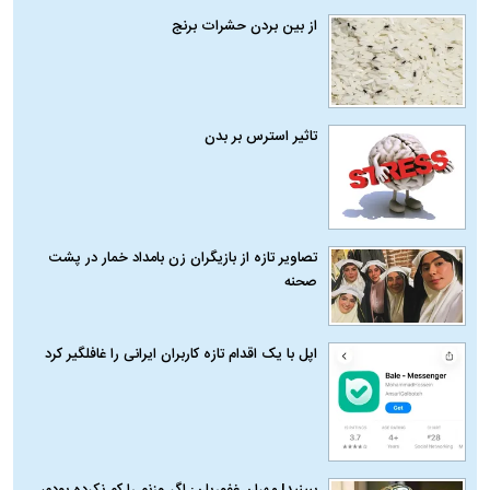
از بین بردن حشرات برنج
تاثیر استرس بر بدن
تصاویر تازه از بازیگران زن بامداد خمار در پشت
صحنه
اپل با یک اقدام تازه کاربران ایرانی را غافلگیر کرد
ببینید| مهران غفوریان: اگر وزنم را کم نکرده بودم،