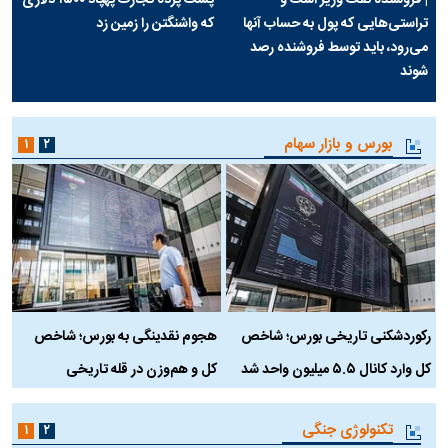
تراستی‌هایی که پول به حساب آنها
که واشنگتن را زمین زد
می‌رود، باید توسط فروشنده رصد
شوند
بورس و بازار سهام
۱
۲
رکوردشکنی تاریخی بورس؛ شاخص
هجوم نقدینگی به بورس؛ شاخص
ب
کل وارد کانال ۵.۵ میلیون واحد شد
کل و هم‌وزن در قله تاریخی
تکنولوژی جنگی
۱
۲