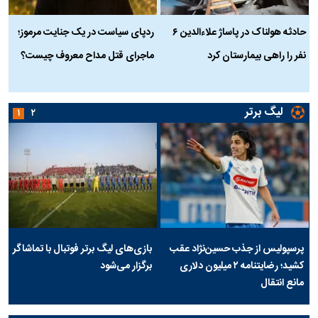
حادثه هولناک در پاساژ علاءالدین ۶
ردپای سیاست در یک جنایت مرموز؛
ج
نفر را راهی بیمارستان کرد
ماجرای قتل مداح معروف چیست؟
ب
ج
لیگ برتر
۱
۲
پرسپولیس از جذب حسین‌نژاد عقب
بازی‌های لیگ برتر فوتبال با تماشاگر
کشید؛ رضایتنامه ۲ میلیون دلاری
برگزار می‌شود
مانع انتقال