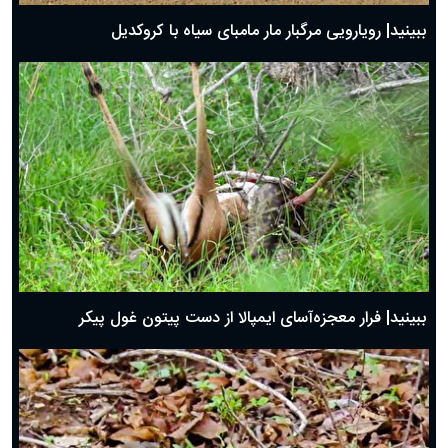
ببینید| رویارویی مرگبار مار مامبای سیاه با کروکدیل
ببینید| فرار معجزه‌آسای ایمپالا از دست پیتون غول پیکر