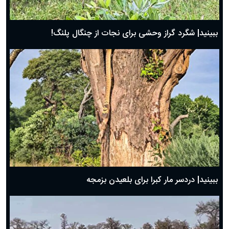
ببینید| شگرد گراز وحشی برای نجات از چنگال پلنگ!
ببینید| دردسر مار کبرا برای بلعیدن بزمجه