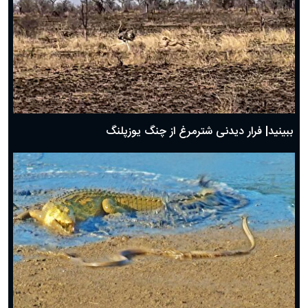
ببینید| فرار دیدنی شترمرغ از چنگ یوزپلنگ