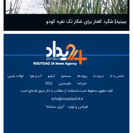
ببینید| شگرد کفتار برای شکار تک نفره کودو
تماس با ما
درباره ما
پیوندها
جستجو
آرشیو
آب و هوا
اوقات شرعی
خبرنامه
نظرسنجی
RSS
کلیه حقوق محفوظ است،استفاده از مطالب با ذکر منبع بلامانع است
info@rouydad24.ir
طراحی و تولید :
"ایران سامانه"