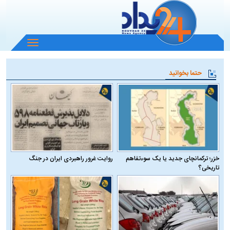
باز
و
بسته
حتما بخوانید
کردن
منو
خزر؛ ترکمانچای جدید یا یک سوءتفاهم
روایت غرور راهبردی ایران در جنگ
تاریخی؟