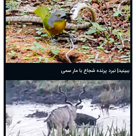
ببینید| نبرد پرنده شجاع با مار سمی