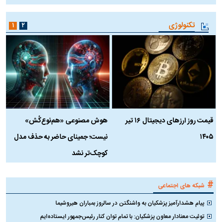
تکنولوژی
۱
۲
قیمت روز ارز‌های دیجیتال ۱۶ تیر
هوش مصنوعی «هم‌نوع‌کُش»
چ
۱۴۰۵
نیست؛ جمینای حاضر به حذف مدل
ک
کوچک‌تر نشد
#
شبکه های اجتماعی
پیام هشدارآمیز پزشکیان به واشنگتن در سالروز بمباران هیروشیما
توئیت معنادار معاون پزشکیان: با تمام توان کنار رئیس‌جمهور ایستاده‌ایم