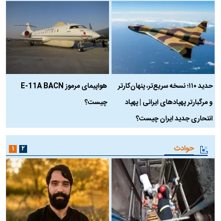
حدید ۱۱۰؛ نسخه سریع‌تر، پنهان‌کارتر
هواپیمای مرموز E-11A BACN
ف
و مرگبارتر پهپادهای ایرانی | پهپاد
چیست؟
م
انتحاری جدید ایران چیست؟
حوادث
۱
۲