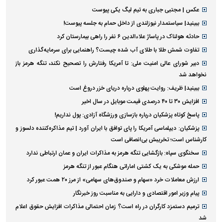
عکس | مجتبی جباری به تیم لیگ یکی پیوست
ببینید| سیاستمدار نیوزلندی از داخل حمام به جلسه پیوست!
حادثه هولناک در پاساژ علاءالدین ۶ نفر را راهی بیمارستان کرد
تفاوت شمش طلا با طلای آب شده چیست؟ راهنمایی برای سرمایه‌گذاری
دبیر شورای عالی امنیت ملی: تا آمریکا رفتارش را تصحیح نکند، تنگه هرمز باز
نخواهد شد
ببینید| ظریف: روایت پهلوی درباره دریای خزر دروغ است
افزایش ۳۰ تا ۴۰ درصدی قیمت موبایل در سال اخیر
پاسخ کوتاه پزشکیان درباره بازسازی ورزشگاه آزادی: پول نداریم!
پزشکیان: دیپلماسی آمریکا را پای توافق با ایران آورد | تیم مذاکره‌کننده دلسوز و
کارشناس است؛ تخریبش بی‌انصافی است
سخنگوی سپاه: بازگشایی تنگه هرمز به مذاکرات ایران و عمان ارتباطی ندارد
حمله موشکی به یک کشتی اماراتی هنگام عبور از تنگه هرمز
ارزش معاملات خرد «سهام و صندوق‌های سهامی» از مرز ۲۰ همت عبور کرد
پیام وزیر امور اقتصادی و دارایی به مناسبت روز خبرنگار
ترمیم دستمزد کارگران در راه است؟ زمان احتمالی مذاکرات افزایش حقوق اعلام
شد