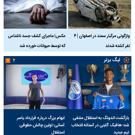
واژگونی مرگبار سمند در اصفهان | ۴
عکس| ماجرای کشف جسد ناشناس
نفر کشته شدند
که توسط حیوانات خورده شد
گ
لیگ برتر
۱
۲
بازگشت اندونگ به استقلال منتفی
ابهام بزرگ درباره قرارداد یاسر
شد؛ هافبک گابنی در آستانه انتخاب
آسانی؛ اولین چالش حقوقی
تیم جدید
استقلال