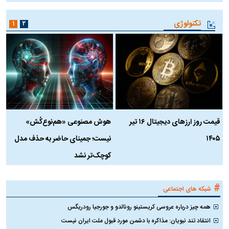
تکنولوژی
۱
۲
قیمت روز ارز‌های دیجیتال ۱۶ تیر
هوش مصنوعی «هم‌نوع‌کُش»
چ
۱۴۰۵
نیست؛ جمینای حاضر به حذف مدل
ک
کوچک‌تر نشد
#
شبکه های اجتماعی
همه چیز درباره عروسی کریستینو رونالدو و جورجیا رودریگس
انتقاد تند نبویان: مذاکره با دشمن مورد قبول ملت ایران نیست