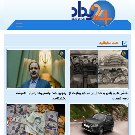
باز
و
بسته
حتما بخوانید
کردن
منو
نقاشی‌های بادپر و جدال بر سر دو روایت از
رنجبرزاده: تراستی‌ها را برای همیشه
دهه شصت
بخشکانیم