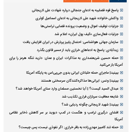
پاسخ قوه قضاییه به ادعای جنجالی درباره شهادت علی لاریجانی
واکنش خانواده شهید علی لاریجانی به ادعای اسماعیل کوثری
جزئیات توقیف اموال و وضعیت پرونده قضایی تراستی‌ها
جزئیات فعال‌سازی «کیف پول ایران» اعلام شد
سازمان جهانی هواشناسی: احتمال پاییز پربارش در ایران افزایش یافت
زیدآبادی: پاسخ به ادعا‌های خرازی باید از مسیر قانون بگذرد
حمله حسین شریعتمداری به مذاکرات ایران و عمان: دارید تنگه هرمز را برای
آمریکا باز می‌کنید
ببینید| ماجرای حمله خلبانان ایرانی بدون جی‌پی‌اس به پایگاه آمریکا
ببینید| ونس: ایرانی‌ها مذاکره‌کنندگان سرسختی هستند
عبدال السید کیست؟ | آیا نخستین مسلمان وارد سنای آمریکا خواهد شد؟
شایعه معافیت سربازان فراری تکذیب شد
ببینید| شهید لاریجانی چگونه ردیابی شد؟
افشای درگیری ترامپ و هگست در کمپ دیوید بر سر کاهش ذخایر نظامی
آمریکا
حمله تند کامبیز مهدی‌زاده به باقر خرازی: اگر نفوذی نیست، پس چیست؟