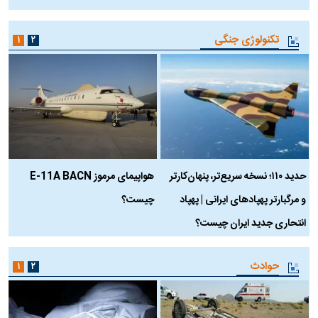
تکنولوژی جنگی
۱
۲
حدید ۱۱۰؛ نسخه سریع‌تر، پنهان‌کارتر
هواپیمای مرموز E-11A BACN
ف
و مرگبارتر پهپادهای ایرانی | پهپاد
چیست؟
م
انتحاری جدید ایران چیست؟
حوادث
۱
۲