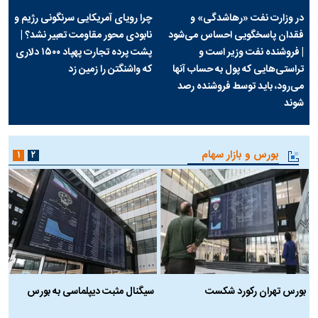
در وزارت نفت «رهاشدگی» و
چرا رویای آمریکایی سرنگونی رژیم و
فقدان پاسخگویی احساس می‌شود
نابودی محور مقاومت تعبیر نشد؟ |
| فروشنده نفت وزیر است و
پشت پرده تجارت پهپاد‌ ۱۵۰۰ دلاری
تراستی‌هایی که پول به حساب آنها
که واشنگتن را زمین زد
می‌رود، باید توسط فروشنده رصد
شوند
بورس و بازار سهام
۱
۲
بورس تهران رکورد شکست
سیگنال مثبت دیپلماسی به بورس
ب