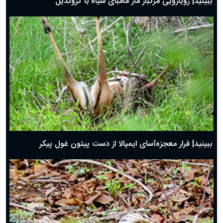
ببینید| رویارویی مرگبار مار مامبای سیاه با کروکدیل
ببینید| فرار معجزه‌آسای ایمپالا از دست پیتون غول پیکر