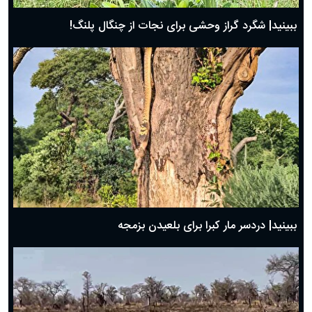
ببینید| شگرد گراز وحشی برای نجات از چنگال پلنگ!
ببینید| دردسر مار کبرا برای بلعیدن بزمجه