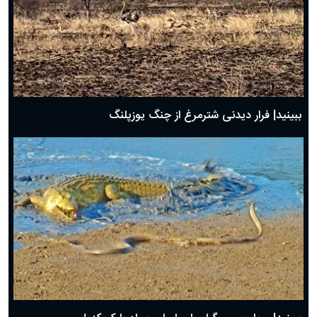
ببینید| فرار دیدنی شترمرغ از چنگ یوزپلنگ