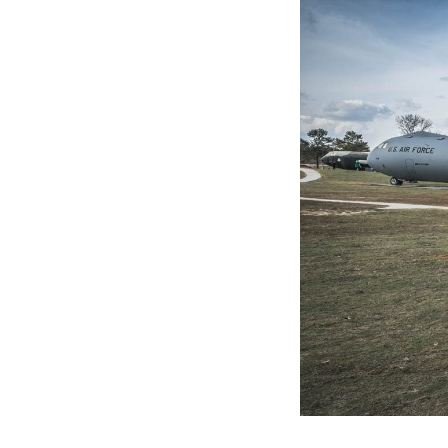
ت سینا حجازی درباره
د
راد به فال و طالع‌بینی
تاثیر استرس بر بدن