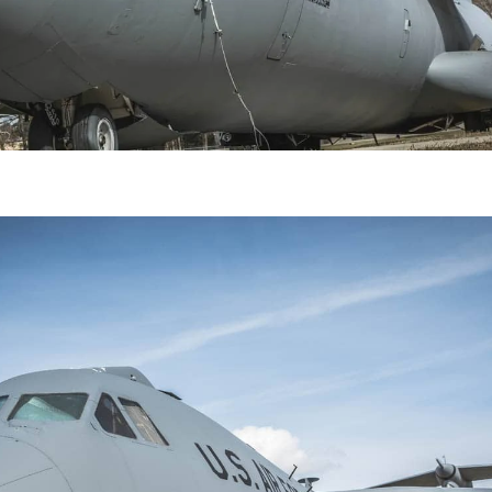
فضاپیمای «استارشیپ» ایلان ماسک
حدید ۱۱۰؛ نسخ
چیست؟
مرگبارتر پهپادهای ا
جدید ایران چیست