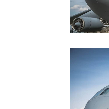
ه سریع‌تر، پنهان‌کارتر و
هواپیمای مرموز E-11A BACN چیست؟
یرانی | پهپاد انتحاری
؟