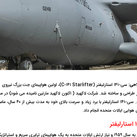
 ناشناس که
مرگ دلخراش دختر ۱۸ ساله بر اثر برق
گرفتگی
کشته شدند
حی:
سی-۱۴۱ استارلیفتر (C-۱۴۱ Starlifter)، اولین هواپیما
لال منتفی شد؛
ابهام بزرگ درباره قرارداد یاسر آسانی؛
پرسپولیس در انتظ
انتخاب تیم جدید
اولین چالش حقوقی استقلال
پیش از شروع لیگ
سی-۱۴۱ را تولید کرد. سی-۱۴۱ اس
 هوایی ایالات متحده انجام داد.
ایده تولید استارلیفتر به سال ۱۹۵۹ و نیاز ارتش ایالات متحده به یک هواپیمای ترابری سریع 