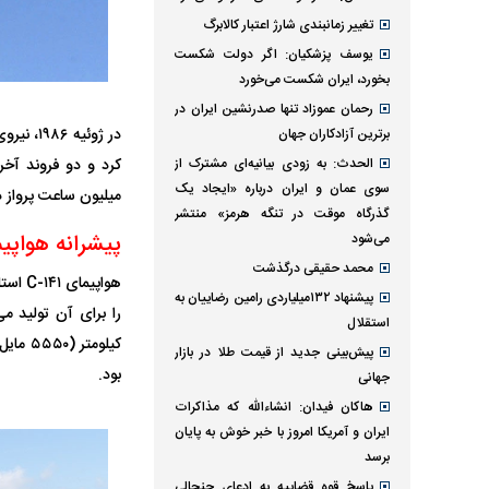
تغییر زمانبندی‌ شارژ اعتبار کالابرگ
یوسف پزشکیان: اگر دولت شکست
بخورد، ایران شکست می‌خورد
رحمان عموزاد تنها صدرنشین ایران در
برترین آزادکاران جهان
الحدث: به زودی بیانیه‌ای مشترک از
سوی عمان و ایران درباره «ایجاد یک
میلیون ساعت پرواز د
گذرگاه موقت در تنگه هرمز» منتشر
پیشرانه هواپیمای سی-۱
می‌شود
محمد حقیقی درگذشت
پیشنهاد ۱۳۲میلیاردی رامین رضاییان به
استقلال
پیش‌بینی جدید از قیمت طلا در بازار
بود.
جهانی
هاکان فیدان: انشاءالله که مذاکرات
ایران و آمریکا امروز با خبر خوش به پایان
برسد
پاسخ قوه قضاییه به ادعای جنجالی