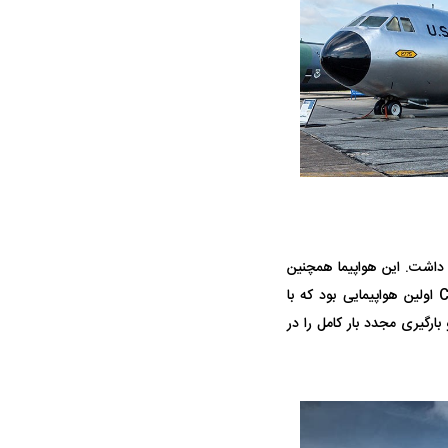
در دوران قاجار چگونه
مردی که سر خم نکرد؟ | غلامرضا تختی و
مرصاد و ال
الا را داشت. این هواپیما همچنین
حکومت پهلوی
قادر بود تجهیزات و تدارکات را با استفاده از سیستم تحویل کانتینر (CDS) از هوا پرتاب کند. C-۱۴۱ اولین هواپیمایی بود که با
(۳۰۸۴۴ کیلوگرم) بار، سوخت‌گیری و بارگیری مجدد بار کامل را در