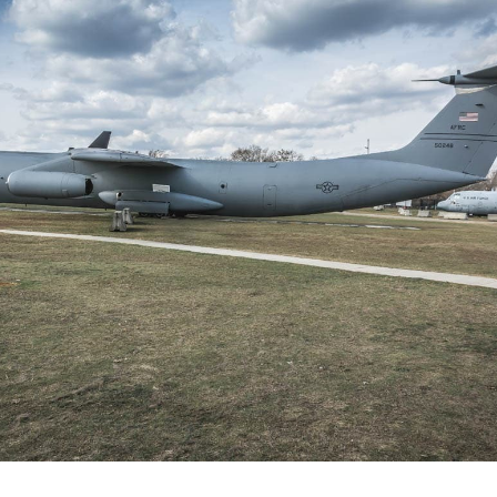
 حجازی درباره
ببینید| انیمیشن لگویی حمله به کویت با
ببینید| نظر متفاو
جنگنده اف-۵
گوگوش خبرساز ش
علت تنگی نفس و راه های درمان آن
دلیل علاقه برخی اف
چیست؟