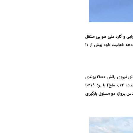
به واحد‌های ذخیره نیروی هوایی و گارد ملی هوایی منتقل
کرد و دو فروند آخر استارلیفتر در سال ۲۰۰۶ از خدمت بازنشسته شدند. استارلیفتر‌ها در طول چهار دهه فعالیت خود بیش از ۱۰
هواپیمای C-۱۴۱ استارلیفتر از چهار موتور توربوفن پرت‌اند ویتنی TF۳۳-P-۷ استفاده می کرد که هر موتور نیروی رانش ۲۱۰۰۰ پوندی
را برای آن تولید می‌کرد. این هواپیما دارای حداکثر سرعت ۸۸۵ کیلومتر بر ساعت (۵۵۰ مایل بر ساعت؛ ۰.۷۴ ماخ) با برد ۱۰۲۷۹
لبان، کمک خلبان، دو مهندس پرواز، دو مسئول بارگیری