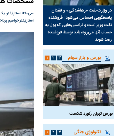
مشخصات هواپیمای 
سیما علیه
در وزارت نفت «رهاشدگی» و فقدان
چرا رویای آمریکایی سرن
پاسخگویی احساس می‌شود | فروشنده
نابودی محور مقاومت تع
استارلیفتر خواهیم پردا
نفت وزیر است و تراستی‌هایی که پول به
پرد
حساب آنها می‌رود، باید توسط فروشنده
واشنگتن را زمین زد
رصد شوند
بورس و بازار سهام
۱
۲
۳
بورس تهران رکورد شکست
سیگنال مثبت دیپلماسی 
تکنولوژی جنگی
۱
۲
۳