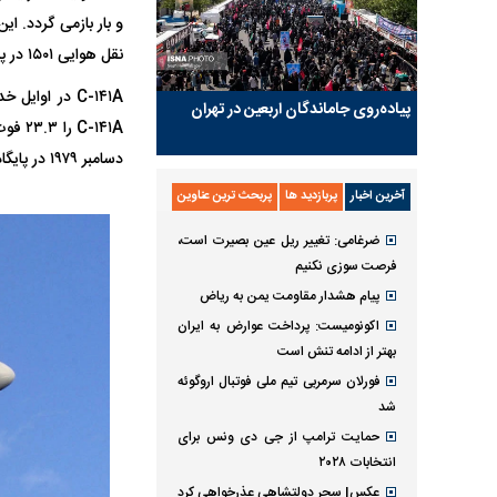
نقل هوایی ۱۵۰۱ در پایگاه نیروی هوایی تراویس (AFB) کالیفرنیا عملیاتی شد.
C-۱۴۱A در او
پیاده‌روی جاماندگان اربعین در تهران
دسامبر ۱۹۷۹ در پایگاه هوایی آلتوس، اوکلاهما فرود آمد و لاکهید برنامه اصلاح آن را در سال ۱۹۸۲ تکمیل کرد.
آخرین اخبار
پربازدید ها
پربحث ترین عناوین
ضرغامی: تغییر ریل عین بصیرت است،
فرصت سوزی نکنیم
پیام هشدار مقاومت یمن به ریاض
اکونومیست: پرداخت عوارض به ایران
بهتر از ادامه تنش است
فورلان سرمربی تیم ملی فوتبال اروگوئه
شد
حمایت ترامپ از جی دی ونس برای
انتخابات ۲۰۲۸
عکس| سحر دولتشاهی عذرخواهی کرد