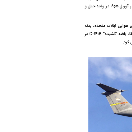
و بار بازمی گردد. این هواپیما اولین پرواز خود را در ۱۷ دسامبر ۱۹۶۳ انجام داد و سی-۱۴۱ای (C-۱۴۱A) در آوریل ۱۹۶۵ در واحد حمل و
وی هوایی ایالات متحده، بدنه
C-۱۴۱A را ۲۳.۳ فوت افزایش داد و بر قابلیت سوخت‌گیری هوایی آن افزوده شد. اولین هواپیمای ارتقاء یافته "کشیده" C-۱۴۱B در