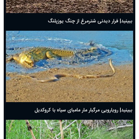
ببینید| فرار دیدنی شترمرغ از چنگ یوزپلنگ
ببینید| رویارویی مرگبار مار مامبای سیاه با کروکدیل