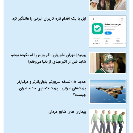
اپل با یک اقدام تازه کاربران ایرانی را غافلگیر کرد
ببینید| مهران غفوریان: اگر وزنم را کم نکرده بودم،
شاید قبل از اکبر عبدی از دنیا می‌رفتم!
حدید ۱۱۰؛ نسخه سریع‌تر، پنهان‌کارتر و مرگبارتر
پهپادهای ایرانی | پهپاد انتحاری جدید ایران
چیست؟
بیماری‌ های شایع مردان