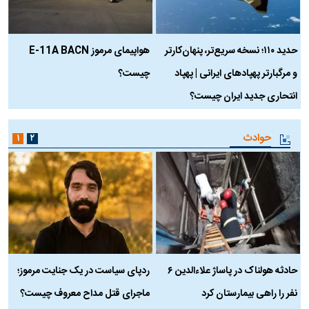
حدید ۱۱۰؛ نسخه سریع‌تر، پنهان‌کارتر
هواپیمای مرموز E-11A BACN
ف
و مرگبارتر پهپادهای ایرانی | پهپاد
چیست؟
م
انتحاری جدید ایران چیست؟
حوادث
۱
۲
حادثه هولناک در پاساژ علاءالدین ۶
ردپای سیاست در یک جنایت مرموز؛
ج
نفر را راهی بیمارستان کرد
ماجرای قتل مداح معروف چیست؟
ب