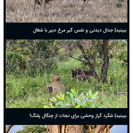
دعای روز اول ماه مبارک رمضان، ۳۰ بهمن ۱۴۰۴
حضرت زینب(س) چگونه از دنیا رفت؟
بهترین پیامک تبریک روز پدر ۱۴۰۴؛ جملات زیبا و صمیمانه
روز پدر ۱۴۰۴ چه روزی است؟
ببینید| جدال دیدنی و نفس گیر مرغ دبیر با شغال
ببینید| شگرد گراز وحشی برای نجات از چنگال پلنگ!