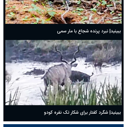
ببینید| نبرد پرنده شجاع با مار سمی
ببینید| شگرد کفتار برای شکار تک نفره کودو