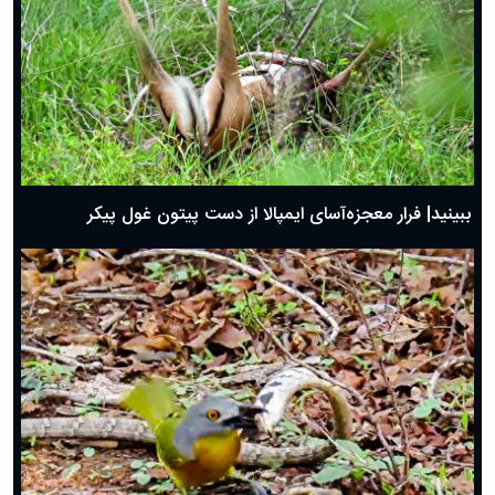
ببینید| فرار معجزه‌آسای ایمپالا از دست پیتون غول پیکر