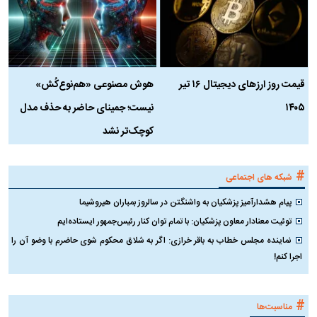
قیمت روز ارز‌های دیجیتال ۱۶ تیر
هوش مصنوعی «هم‌نوع‌کُش»
چ
۱۴۰۵
نیست؛ جمینای حاضر به حذف مدل
ک
کوچک‌تر نشد
#
شبکه های اجتماعی
پیام هشدارآمیز پزشکیان به واشنگتن در سالروز بمباران هیروشیما
توئیت معنادار معاون پزشکیان: با تمام توان کنار رئیس‌جمهور ایستاده‌ایم
نماینده مجلس خطاب به باقر خرازی: اگر به شلاق محکوم شوی حاضرم با وضو آن را
اجرا کنم!
#
مناسبت‌ها