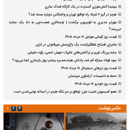
ببینید| آتش‌سوزی گسترده در یک کارگاه فندک سازی
هرمز در گرو ۶ شرط؛ راه توافق تهران و واشنگتن دوباره بسته شد؟
مهران مدیری به تلویزیون برگشت | نوستالژی شصت‌چی به داد یک ستاره
می‌رسد؟
قیمت روز گوشی موبایل ۱۸ مرداد ۱۴۰۵
ماجرای افتتاح غافلگیرکننده یک باغ‌وحش غیرقانونی در انزلی
سایه پررنگ تورم بر تراکنش‌های شاپرک؛ جهش اسمی، رکود حقیقی
سود فولاد مبارکه کم شد، پاداش هیئت‌مدیره بیشتر؛ پول بازسازی کجا می‌رود؟
قیمت روز ارز‌های دیجیتال ۱۸ مرداد ۱۴۰۵
حمله به تاسیسات آرامکوی عربستان
قیمت روز خودرو ۱۸ مرداد ۱۴۰۵
عضو کمیسیون امنیت ملی: توافق بر سر تنگه هرمز در آستانه نهایی‌شدن است
عکس‌نوشت
۱
۲
۳