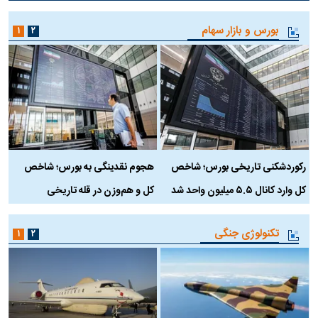
بورس و بازار سهام
۱
۲
رکوردشکنی تاریخی بورس؛ شاخص
هجوم نقدینگی به بورس؛ شاخص
ب
کل وارد کانال ۵.۵ میلیون واحد شد
کل و هم‌وزن در قله تاریخی
تکنولوژی جنگی
۱
۲