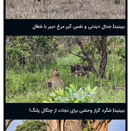
حضرت زینب(س) چگونه از دنیا رفت؟
بهترین پیامک تبریک روز پدر ۱۴۰۴؛ جملات زیبا و صمیمانه
روز پدر ۱۴۰۴ چه روزی است؟
ببینید| جدال دیدنی و نفس گیر مرغ دبیر با شغال
ببینید| شگرد گراز وحشی برای نجات از چنگال پلنگ!