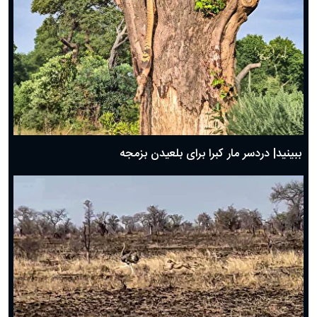
ببینید| دردسر مار کبرا برای بلعیدن بزمجه