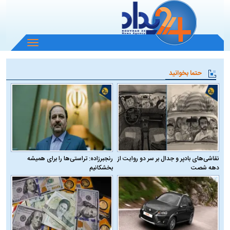
باز
و
بسته
حتما بخوانید
کردن
منو
نقاشی‌های بادپر و جدال بر سر دو روایت از
رنجبرزاده: تراستی‌ها را برای همیشه
دهه شصت
بخشکانیم