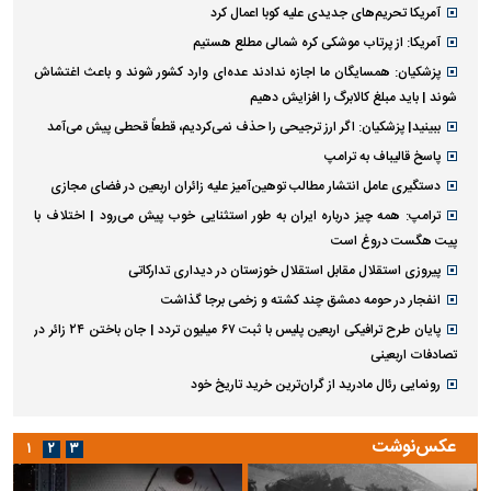
آمریکا تحریم‌های جدیدی علیه کوبا اعمال کرد
آمریکا: از پرتاب موشکی کره شمالی مطلع هستیم
پزشکیان: همسایگان ما اجازه ندادند عده‌ای وارد کشور شوند و باعث اغتشاش
شوند | باید مبلغ کالابرگ را افزایش دهیم
ببینید| پزشکیان: اگر ارز ترجیحی را حذف نمی‌کردیم، قطعاً قحطی پیش می‌آمد
پاسخ قالیباف به ترامپ
دستگیری عامل انتشار مطالب توهین‌آمیز علیه زائران اربعین در فضای مجازی
ترامپ: همه چیز درباره ایران به طور استثنایی خوب پیش می‌رود | اختلاف با
پیت هگست دروغ است
پیروزی استقلال مقابل استقلال خوزستان در دیداری تدارکاتی
انفجار در حومه دمشق چند کشته و زخمی برجا گذاشت
پایان طرح ترافیکی اربعین پلیس با ثبت ۶۷ میلیون تردد | جان باختن ۲۴ زائر در
تصادفات اربعینی
رونمایی رئال مادرید از گران‌ترین خرید تاریخ خود
عکس‌نوشت
۱
۲
۳