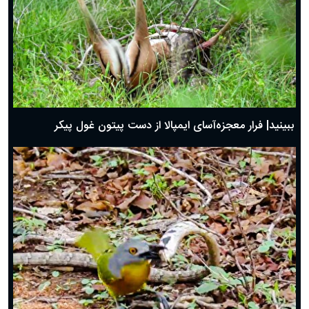
ببینید| فرار معجزه‌آسای ایمپالا از دست پیتون غول پیکر