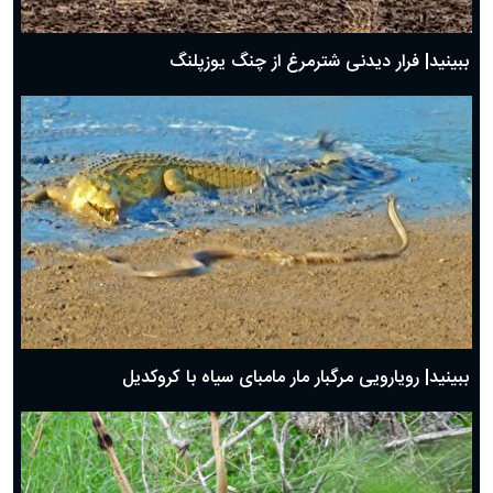
ببینید| فرار دیدنی شترمرغ از چنگ یوزپلنگ
ببینید| رویارویی مرگبار مار مامبای سیاه با کروکدیل