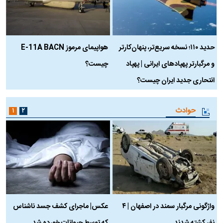
حدید ۱۱۰؛ نسخه سریع‌تر، پنهان‌کارتر
هواپیمای مرموز E-11A BACN
ف
و مرگبارتر پهپادهای ایرانی | پهپاد
چیست؟
م
انتحاری جدید ایران چیست؟
حوادث
۱
۲
واژگونی مرگبار سمند در اصفهان | ۴
عکس| ماجرای کشف جسد ناشناس