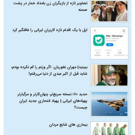
تصاویر تازه از بازیگران زن بامداد خمار در پشت
صحنه
اپل با یک اقدام تازه کاربران ایرانی را غافلگیر کرد
ببینید| مهران غفوریان: اگر وزنم را کم نکرده بودم،
شاید قبل از اکبر عبدی از دنیا می‌رفتم!
حدید ۱۱۰؛ نسخه سریع‌تر، پنهان‌کارتر و مرگبارتر
پهپادهای ایرانی | پهپاد انتحاری جدید ایران
چیست؟
بیماری‌ های شایع مردان