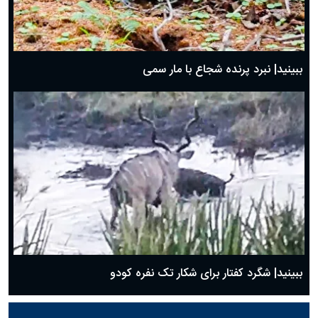
ببینید| نبرد پرنده شجاع با مار سمی
ببینید| شگرد کفتار برای شکار تک نفره کودو