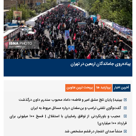
پیاده‌روی جاماندگان اربعین در تهران
آخرین اخبار
پربازدید ها
پربحث ترین عناوین
ببینید| پایان تلخ عشق امیر و فاطمه؛ داماد محبوب سندرم داون درگذشت
گفت‌وگوی تلفنی ترامپ و بن‌سلمان درباره مسائل مربوط به ایران
عجیب و باورنکردنی از توافق رضاییان با استقلال | فسخ ۱۰۰ میلیونی برای
قرارداد ۱۰۰ میلیاردی!
منشأ صدای انفجار در قشم مشخص شد