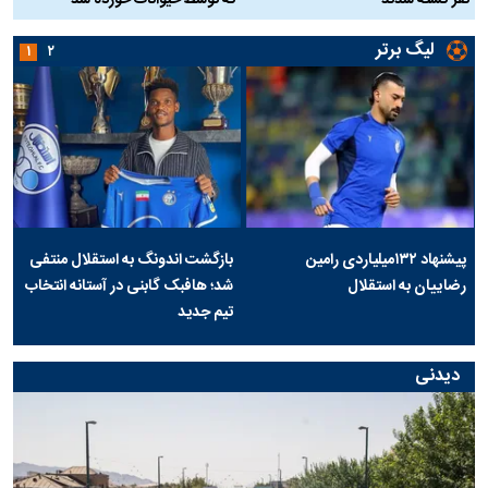
نفر کشته شدند
که توسط حیوانات خورده شد
گ
لیگ برتر
۱
۲
پیشنهاد ۱۳۲میلیاردی رامین
بازگشت اندونگ به استقلال منتفی
رضاییان به استقلال
شد؛ هافبک گابنی در آستانه انتخاب
تیم جدید
دیدنی