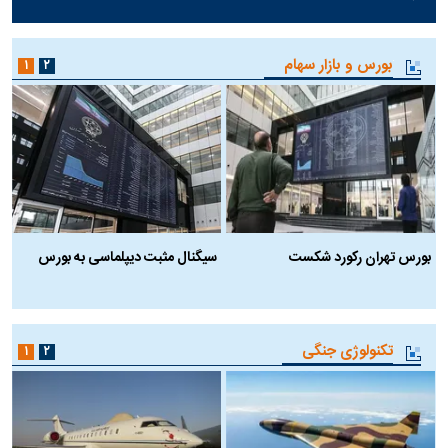
بورس و بازار سهام
۱
۲
بورس تهران رکورد شکست
سیگنال مثبت دیپلماسی به بورس
ب
تکنولوژی جنگی
۱
۲