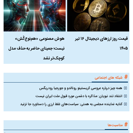
قیمت روز ارز‌های دیجیتال ۱۶ تیر
هوش مصنوعی «هم‌نوع‌کُش»
چ
۱۴۰۵
نیست؛ جمینای حاضر به حذف مدل
ک
کوچک‌تر نشد
#
شبکه های اجتماعی
همه چیز درباره عروسی کریستینو رونالدو و جورجیا رودریگس
انتقاد تند نبویان: مذاکره با دشمن مورد قبول ملت ایران نیست
کنایه نماینده مجلس به همتی: سیاست‌های غلط ارزی را دستاورد جا نزنید
#
مناسبت‌ها