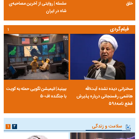
خلق
سلسله | روایتی از آخرین مصاحبه‌ی
شاه در ایران
فیلم‌گردی
۱
سخنرانی دیده نشده آیت‌الله
ببینید| انیمیشن لگویی حمله به کویت
هاشمی رفسنجانی درباره پذیرش
با جنگنده اف-۵
قطع نامه۵۹۸
سلامت و زندگی
۱
۲