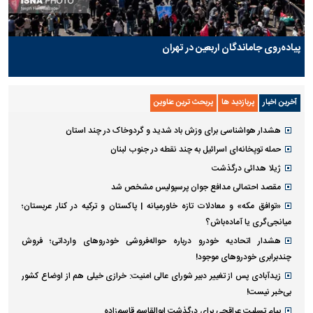
پیاده‌روی جاماندگان اربعین در تهران
آخرین اخبار
پربازدید ها
پربحث ترین عناوین
هشدار هواشناسی برای وزش باد شدید و گردوخاک در چند استان
حمله توپخانه‌ای اسرائیل به چند نقطه در جنوب لبنان
ژیلا هدائی درگذشت
مقصد احتمالی مدافع جوان پرسپولیس مشخص شد
«توافق مکه» و معادلات تازه خاورمیانه | پاکستان و ترکیه در کنار عربستان؛
میانجی‌گری یا آماده‌باش؟
هشدار اتحادیه خودرو درباره حواله‌فروشی خودروهای وارداتی‌؛ فروش
چندبرابری خودروهای موجود!
زیدآبادی پس از تغییر دبیر شورای عالی امنیت: خرازی خیلی هم از اوضاع کشور
بی‌خبر نیست!
پیام تسلیت عراقچی برای درگذشت ابوالقاسم قاسم‌زاده