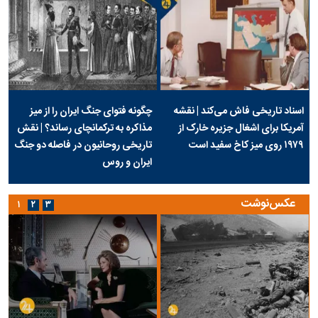
اسناد تاریخی فاش می‌کند | نقشه
چگونه فتوای جنگ ایران را از میز
آمریکا برای اشغال جزیره خارک از
مذاکره به ترکمانچای رساند؟ | نقش
۱۹۷۹ روی میز کاخ سفید است
تاریخی روحانیون در فاصله دو جنگ
ایران و روس
عکس‌نوشت
۱
۲
۳