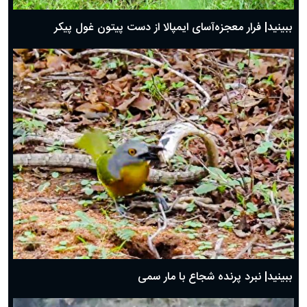
ببینید| فرار معجزه‌آسای ایمپالا از دست پیتون غول پیکر
ببینید| نبرد پرنده شجاع با مار سمی