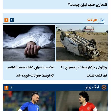
انتحاری جدید ایران چیست؟
حوادث
۱
۲
واژگونی مرگبار سمند در اصفهان | ۴
عکس| ماجرای کشف جسد ناشناس
نفر کشته شدند
که توسط حیوانات خورده شد
گ
لیگ برتر
۱
۲