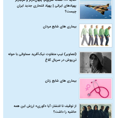
پهپادهای ایرانی | پهپاد انتحاری جدید ایران
چیست؟
بیماری‌ های شایع مردان
(تصاویر) تیپ متفاوت نیک‌آفرید سماواتی با حوله
تن‌پوش در سریال کلاغ
بیماری‌ های شایع زنان
از توقیف تا انتشار؛ آیا «کوری» ارزش این همه
حاشیه را داشت؟