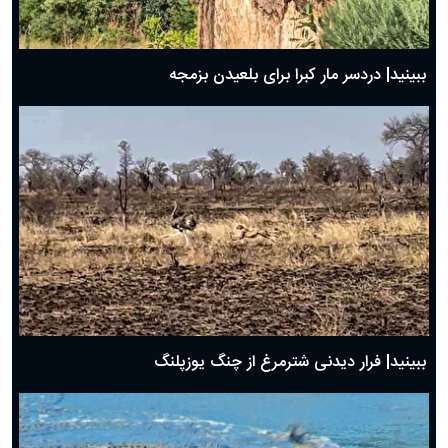
ببینید| دردسر مار کبرا برای بلعیدن بزمجه
ببینید| فرار دیدنی شترمرغ از چنگ یوزپلنگ