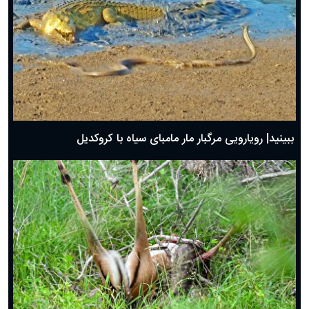
ببینید| رویارویی مرگبار مار مامبای سیاه با کروکدیل