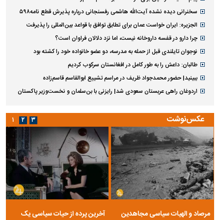
سخنرانی دیده نشده آیت‌الله هاشمی رفسنجانی درباره پذیرش قطع نامه۵۹۸
الجزیره: ایران خواست عمان برای تطابق توافق با قواعد بین‌المللی را پذیرفت
چرا دارو در قفسه داروخانه نیست، اما نزد دلالان فراوان است؟
نوجوان تایلندی قبل از حمله به مدرسه، دو عضو خانواده خود را کشته بود
طالبان: داعش را به طور کامل در افغانستان سرکوب کردیم
ببینید| حضور محمدجواد ظریف در مراسم تشییع ابوالقاسم قاسم‌زاده
اردوغان راهی عربستان سعودی شد| رایزنی با بن‌سلمان و نخست‌وزیر پاکستان
عکس‌نوشت
۱
۲
۳
مرصاد و الهیات سیاسی مجاهدین
آخرین پرده از حیات سیاسی یک