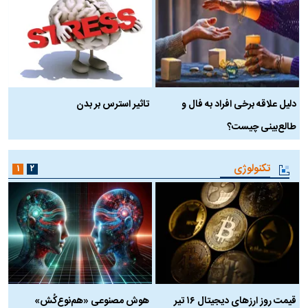
دلیل علاقه برخی افراد به فال و
تاثیر استرس بر بدن
ع
طالع‌بینی چیست؟
آ
تکنولوژی
۱
۲
قیمت روز ارز‌های دیجیتال ۱۶ تیر
هوش مصنوعی «هم‌نوع‌کُش»
چ