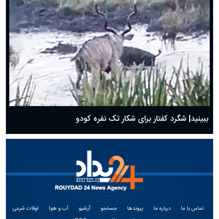
ببینید| شگرد کفتار برای شکار تک نفره کودو
تماس با ما
درباره ما
پیوندها
جستجو
آرشیو
آب و هوا
اوقات شرعی