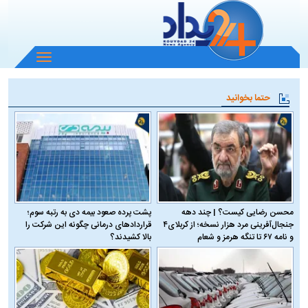
باز
و
بسته
حتما بخوانید
کردن
منو
محسن رضایی کیست؟ | چند دهه
پشت پرده صعود بیمه دی به رتبه سوم؛
جنجال‌آفرینی مرد هزار نسخه؛ از کربلای۴
قراردادهای درمانی چگونه این شرکت را
و نامه ۶۷ تا تنگه هرمز و شعام
بالا کشیدند؟