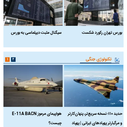
بورس تهران رکورد شکست
سیگنال مثبت دیپلماسی به بورس
ب
تکنولوژی جنگی
۱
۲
حدید ۱۱۰؛ نسخه سریع‌تر، پنهان‌کارتر
هواپیمای مرموز E-11A BACN
ف
و مرگبارتر پهپادهای ایرانی | پهپاد
چیست؟
م