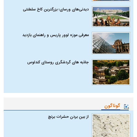
دیدنی‌های ورسای؛ بزرگترین کاخ سلطنتی
معرفی موزه لوور پاریس و راهنمای بازدید
جاذبه های گردشگری روستای کندلوس
گوناگون
از بین بردن حشرات برنج