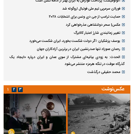
اکونومیست: پرداخت عوارض به ایران بهتر از ادامه تنش است
فورلان سرمربی تیم ملی فوتبال اروگوئه شد
حمایت ترامپ از جی دی ونس برای انتخابات ۲۰۲۸
عکس| سحر دولتشاهی عذرخواهی کرد
تغییر زمانبندی‌ شارژ اعتبار کالابرگ
یوسف پزشکیان: اگر دولت شکست بخورد، ایران شکست می‌خورد
رحمان عموزاد تنها صدرنشین ایران در برترین آزادکاران جهان
الحدث: به زودی بیانیه‌ای مشترک از سوی عمان و ایران درباره «ایجاد یک
گذرگاه موقت در تنگه هرمز» منتشر می‌شود
محمد حقیقی درگذشت
عکس‌نوشت
۱
۲
۳