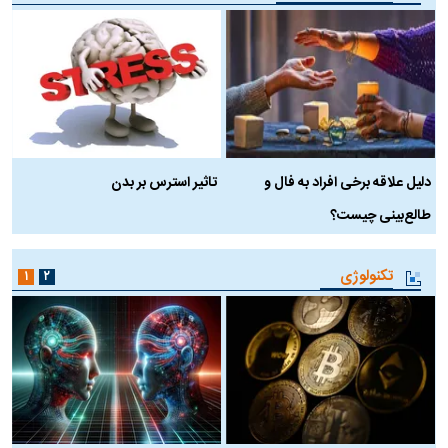
دلیل علاقه برخی افراد به فال و
تاثیر استرس بر بدن
ع
طالع‌بینی چیست؟
آ
تکنولوژی
۱
۲