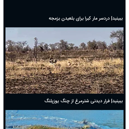
ببینید| دردسر مار کبرا برای بلعیدن بزمجه
ببینید| فرار دیدنی شترمرغ از چنگ یوزپلنگ