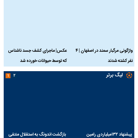
واژگونی مرگبار سمند در اصفهان | ۴
عکس| ماجرای کشف جسد ناشناس
نفر کشته شدند
که توسط حیوانات خورده شد
گ
لیگ برتر
۱
۲
پیشنهاد ۱۳۲میلیاردی رامین
بازگشت اندونگ به استقلال منتفی