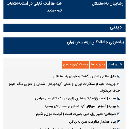
رضاییان به استقلال
شد؛ هافبک گابنی در آستانه انتخاب
تیم جدید
دیدنی
پیاده‌روی جاماندگان اربعین در تهران
آخرین اخبار
پربازدید ها
پربحث ترین عناوین
دلیل منتفی شدن بازگشت رضاییان به استقلال
جزییات تازه از مذاکرات ایران و عمان؛ کریدورهای شمالی و جنوبی تنگه هرمز
حذف می‌شوند
ببینید| لحظه زلزله ۷.۱ ریشتری ژاپن در یک اتاق عمل جراحی
ببینید| آموزش سربازان کره شمالی توسط ارتش روسیه
ضرغامی: تغییر ریل، عین بصیرت است | فرصت سوزی نکنیم
پیام هشدار مقاومت یمن به ریاض