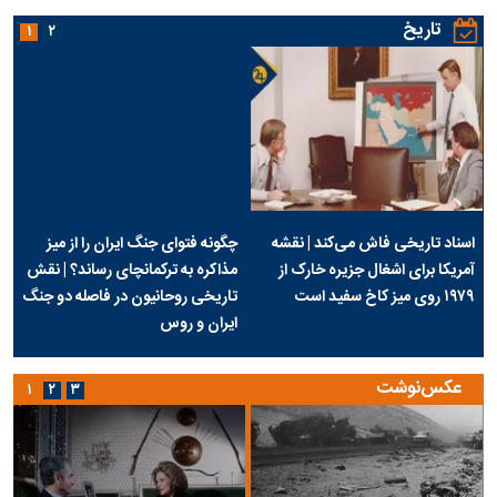
تاریخ
۱
۲
اسناد تاریخی فاش می‌کند | نقشه
چگونه فتوای جنگ ایران را از میز
آمریکا برای اشغال جزیره خارک از
مذاکره به ترکمانچای رساند؟ | نقش
۱۹۷۹ روی میز کاخ سفید است
تاریخی روحانیون در فاصله دو جنگ
ایران و روس
عکس‌نوشت
۱
۲
۳