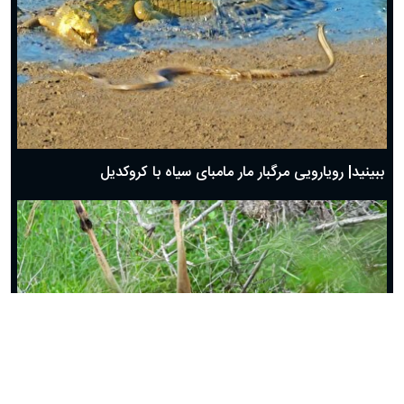
ببینید| رویارویی مرگبار مار مامبای سیاه با کروکدیل