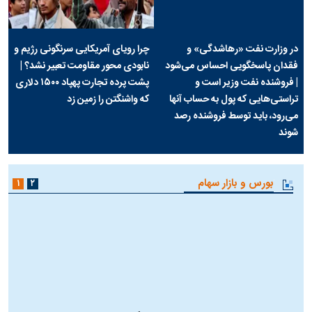
در وزارت نفت «رهاشدگی» و
چرا رویای آمریکایی سرنگونی رژیم و
فقدان پاسخگویی احساس می‌شود
نابودی محور مقاومت تعبیر نشد؟ |
| فروشنده نفت وزیر است و
پشت پرده تجارت پهپاد‌ ۱۵۰۰ دلاری
تراستی‌هایی که پول به حساب آنها
که واشنگتن را زمین زد
می‌رود، باید توسط فروشنده رصد
شوند
بورس و بازار سهام
۱
۲