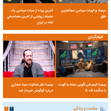
مرصاد و الهیات سیاسی مجاهدین
آخرین پرده از حیات سیاسی یک
خلق
سلسله | روایتی از آخرین مصاحبه‌ی
شاه در ایران
فیلم‌گردی
۱
ببینید| انیمیشن لگویی حمله به کویت
ببینید| نظر متفاوت سینا حجازی
با جنگنده اف-۵
درباره گوگوش خبرساز شد
سلامت و زندگی
۱
۲