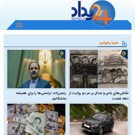
باز
و
بسته
حتما بخوانید
کردن
منو
نقاشی‌های بادپر و جدال بر سر دو روایت از
رنجبرزاده: تراستی‌ها را برای همیشه
دهه شصت
بخشکانیم