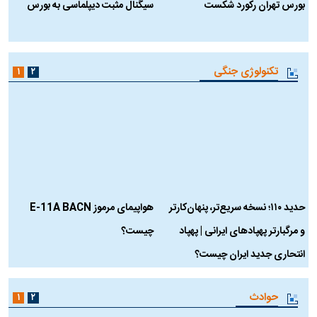
بورس تهران رکورد شکست
سیگنال مثبت دیپلماسی به بورس
ب
تکنولوژی جنگی
۱
۲
حدید ۱۱۰؛ نسخه سریع‌تر، پنهان‌کارتر
هواپیمای مرموز E-11A BACN
ف
و مرگبارتر پهپادهای ایرانی | پهپاد
چیست؟
م
انتحاری جدید ایران چیست؟
حوادث
۱
۲