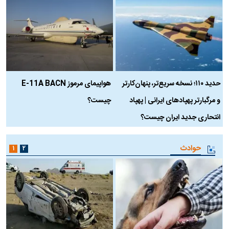
حدید ۱۱۰؛ نسخه سریع‌تر، پنهان‌کارتر
هواپیمای مرموز E-11A BACN
ف
و مرگبارتر پهپادهای ایرانی | پهپاد
چیست؟
م
انتحاری جدید ایران چیست؟
حوادث
۱
۲