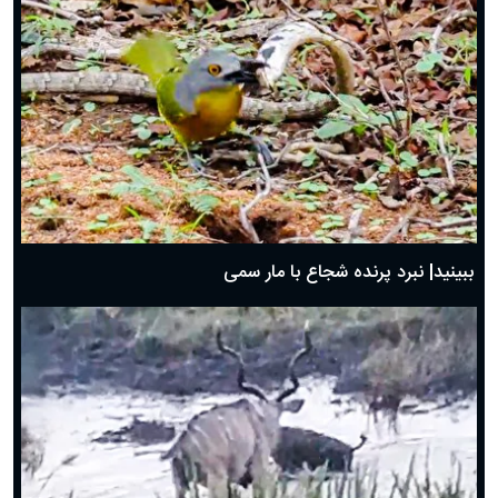
ببینید| نبرد پرنده شجاع با مار سمی