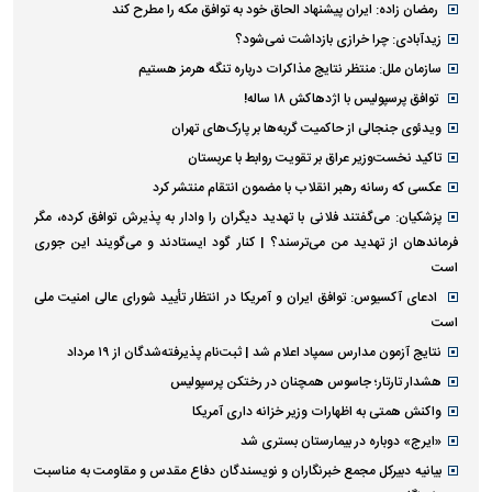
رمضان زاده: ایران پیشنهاد الحاق خود به توافق مکه را مطرح کند
زیدآبادی: چرا خرازی بازداشت نمی‌شود؟
سازمان ملل: منتظر نتایج مذاکرات درباره تنگه هرمز هستیم
توافق پرسپولیس با اژدهاکش ۱۸ ساله!
ویدئوی جنجالی از حاکمیت گربه‌ها بر پارک‌های تهران
تاکید نخست‌وزیر عراق بر تقویت روابط با عربستان
عکسی که رسانه رهبر انقلاب با مضمون انتقام منتشر کرد
پزشکیان: می‌گفتند فلانی با تهدید دیگران را وادار به پذیرش توافق کرده، مگر
فرماندهان از تهدید من می‌ترسند؟ | کنار گود ایستادند و می‌گویند این جوری
است
ادعای آکسیوس: توافق ایران و آمریکا در انتظار تأیید شورای عالی امنیت ملی
است
نتایج آزمون مدارس سمپاد اعلام شد | ثبت‌نام پذیرفته‌شدگان از ۱۹ مرداد
هشدار تارتار؛ جاسوس همچنان در رختکن پرسپولیس
واکنش همتی به اظهارات وزیر خزانه داری آمریکا
«ایرج» دوباره در بیمارستان بستری شد
بیانیه دبیرکل مجمع خبرنگاران و نویسندگان دفاع مقدس و مقاومت به مناسبت