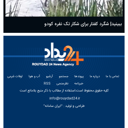
ببینید| شگرد کفتار برای شکار تک نفره کودو
تماس با ما
درباره ما
پیوندها
جستجو
آرشیو
آب و هوا
اوقات شرعی
خبرنامه
نظرسنجی
RSS
کلیه حقوق محفوظ است،استفاده از مطالب با ذکر منبع بلامانع است
info@rouydad24.ir
طراحی و تولید :
"ایران سامانه"