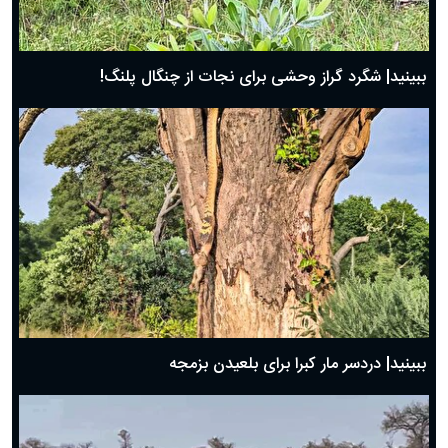
ببینید| شگرد گراز وحشی برای نجات از چنگال پلنگ!
ببینید| دردسر مار کبرا برای بلعیدن بزمجه