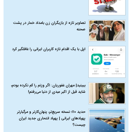
تصاویر تازه از بازیگران زن بامداد خمار در پشت
صحنه
اپل با یک اقدام تازه کاربران ایرانی را غافلگیر کرد
ببینید| مهران غفوریان: اگر وزنم را کم نکرده بودم،
شاید قبل از اکبر عبدی از دنیا می‌رفتم!
حدید ۱۱۰؛ نسخه سریع‌تر، پنهان‌کارتر و مرگبارتر
پهپادهای ایرانی | پهپاد انتحاری جدید ایران
چیست؟