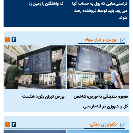
تراستی‌هایی که پول به حساب آنها
که واشنگتن را زمین زد
می‌رود، باید توسط فروشنده رصد
شوند
بورس و بازار سهام
۱
۲
هجوم نقدینگی به بورس؛ شاخص
بورس تهران رکورد شکست
س
کل و هم‌وزن در قله تاریخی
تکنولوژی جنگی
۱
۲