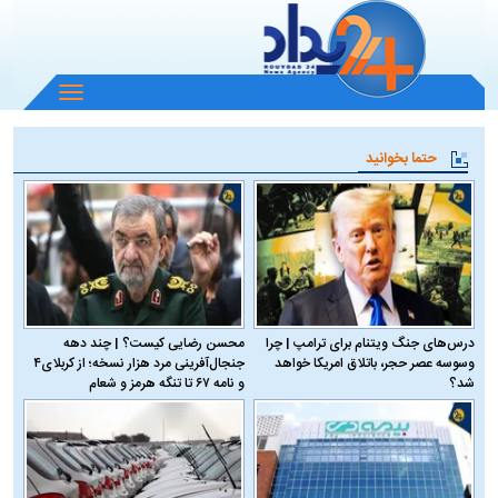
باز
و
بسته
حتما بخوانید
کردن
منو
درس‌های جنگ ویتنام برای ترامپ | چرا
محسن رضایی کیست؟ | چند دهه
وسوسه عصر حجر، باتلاق امریکا خواهد
جنجال‌آفرینی مرد هزار نسخه؛ از کربلای۴
شد؟
و نامه ۶۷ تا تنگه هرمز و شعام