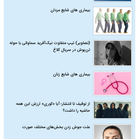
بیماری‌ های شایع مردان
(تصاویر) تیپ متفاوت نیک‌آفرید سماواتی با حوله
تن‌پوش در سریال کلاغ
بیماری‌ های شایع زنان
از توقیف تا انتشار؛ آیا «کوری» ارزش این همه
حاشیه را داشت؟
علت جوش زدن بخش‌های مختلف صورت