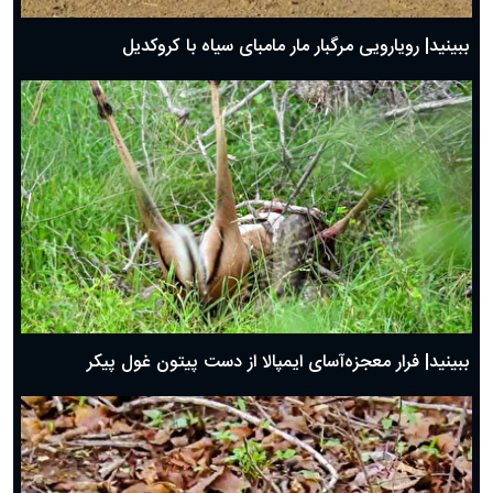
ببینید| رویارویی مرگبار مار مامبای سیاه با کروکدیل
ببینید| فرار معجزه‌آسای ایمپالا از دست پیتون غول پیکر