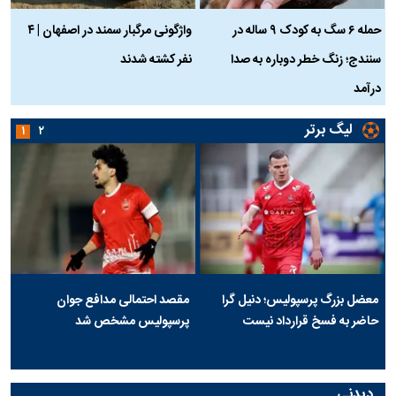
حمله ۶ سگ به کودک ۹ ساله در
واژگونی مرگبار سمند در اصفهان | ۴
ع
سنندج؛ زنگ خطر دوباره به صدا
نفر کشته شدند
ک
درآمد
لیگ برتر
۱
۲
معضل بزرگ پرسپولیس؛ دنیل گرا
مقصد احتمالی مدافع جوان
حاضر به فسخ قرارداد نیست
پرسپولیس مشخص شد
دیدنی