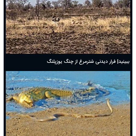
ببینید| فرار دیدنی شترمرغ از چنگ یوزپلنگ