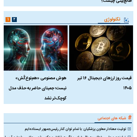
طالع‌بینی چیست؟
آ
تکنولوژی
۱
۲
قیمت روز ارز‌های دیجیتال ۱۶ تیر
هوش مصنوعی «هم‌نوع‌کُش»
چ
۱۴۰۵
نیست؛ جمینای حاضر به حذف مدل
ک
کوچک‌تر نشد
#
شبکه های اجتماعی
توئیت معنادار معاون پزشکیان: با تمام توان کنار رئیس‌جمهور ایستاده‌ایم