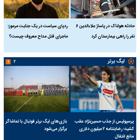
حادثه هولناک در پاساژ علاءالدین ۶
ردپای سیاست در یک جنایت مرموز؛
ج
نفر را راهی بیمارستان کرد
ماجرای قتل مداح معروف چیست؟
ب
ج
لیگ برتر
۱
۲
پرسپولیس از جذب حسین‌نژاد عقب
بازی‌های لیگ برتر فوتبال با تماشاگر
کشید؛ رضایتنامه ۲ میلیون دلاری
برگزار می‌شود
مانع انتقال