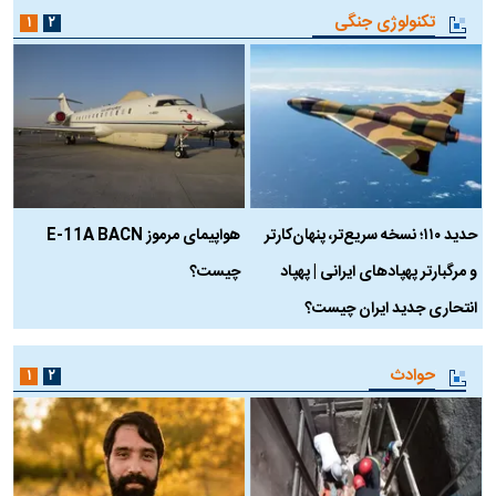
تکنولوژی جنگی
۱
۲
حدید ۱۱۰؛ نسخه سریع‌تر، پنهان‌کارتر
هواپیمای مرموز E-11A BACN
ف
و مرگبارتر پهپادهای ایرانی | پهپاد
چیست؟
م
انتحاری جدید ایران چیست؟
حوادث
۱
۲