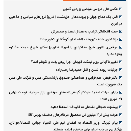
عکس‌های عروسی مرتضی پورعلی گنجی
قتل یک مداح جوان و پرونده‌های حل‌نشده | تاریخ ترورهای سیاسی و مذهبی
در ایران
حمله انتخاباتی ترامپ به عبدال‌السید و همسرش
پزشکیان: هدف ترورها، دانشمندان گره‌گشای کشور بودند
عراقچی: اکنون هیچ مذاکره‌ای با آمریکا نداریم| امکان شروع مجدد مذاکره
وجود ندارد
تغییر ناگهانی روی نیمکت قهرمان؛ چرا ربیعی رفت و نکونام آمد؟
جزئیات ربوده شدن و قتل حمیدرضا رجب‌زاده
دکتر فیض: هم‌افزایی و هماهنگی صندوق بازنشستگی مس و شرکت ملی مس
یک ضرورت است
پایان مهلت تمدید خودکار گواهی‌نامه‌های حرفه‌ای بازار سرمایه؛ فرصت نهایی
۳۱ شهریور ۱۴۰۵،
پیشنهاد جنجالی نقدعلی به قالیباف: استعفا دهید
عرضه بیش از ۳ میلیون تن محصول در تالار‌های مختلف بورس کالا
پیام تبریک وزیر اقتصاد به اعضای تیم ملی المپیاد جهانی اقتصاد/جوانان،
بزرگ‌ترین سرمایه ایران برای ساختن آینده هستند