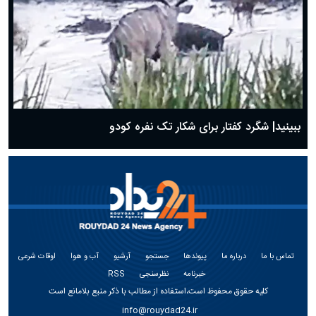
ببینید| شگرد کفتار برای شکار تک نفره کودو
تماس با ما
درباره ما
پیوندها
جستجو
آرشیو
آب و هوا
اوقات شرعی
خبرنامه
نظرسنجی
RSS
کلیه حقوق محفوظ است،استفاده از مطالب با ذکر منبع بلامانع است
info@rouydad24.ir