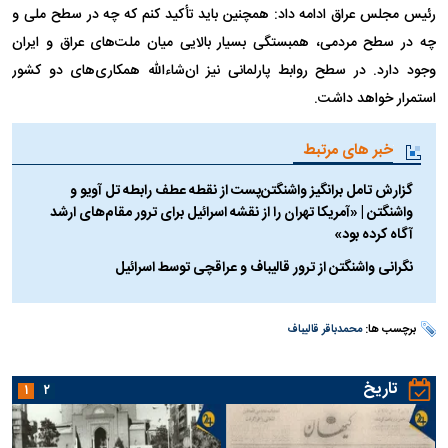
رئیس مجلس عراق ادامه داد: همچنین باید تأکید کنم که چه در سطح ملی و
چه در سطح مردمی، همبستگی بسیار بالایی میان ملت‌های عراق و ایران
وجود دارد. در سطح روابط پارلمانی نیز ان‌شاءالله همکاری‌های دو کشور
استمرار خواهد داشت.
خبر های مرتبط
گزارش تامل برانگیز واشنگتن‌پست از نقطه عطف رابطه تل آویو و
واشنگتن | «آمریکا تهران را از نقشه اسرائیل برای ترور مقام‌های ارشد
آگاه کرده بود»
نگرانی واشنگتن از ترور قالیباف و عراقچی توسط اسرائیل
برچسب ها:
محمدباقر قالیباف
تاریخ
۱
۲