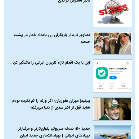
تاثیر استرس بر بدن
تصاویر تازه از بازیگران زن بامداد خمار در پشت
صحنه
اپل با یک اقدام تازه کاربران ایرانی را غافلگیر کرد
ببینید| مهران غفوریان: اگر وزنم را کم نکرده بودم،
شاید قبل از اکبر عبدی از دنیا می‌رفتم!
حدید ۱۱۰؛ نسخه سریع‌تر، پنهان‌کارتر و مرگبارتر
پهپادهای ایرانی | پهپاد انتحاری جدید ایران