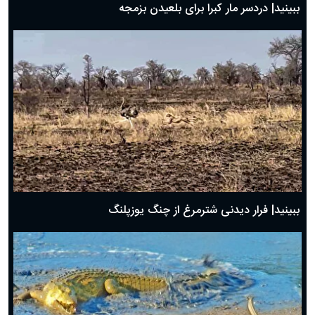
ببینید| دردسر مار کبرا برای بلعیدن بزمجه
ببینید| فرار دیدنی شترمرغ از چنگ یوزپلنگ