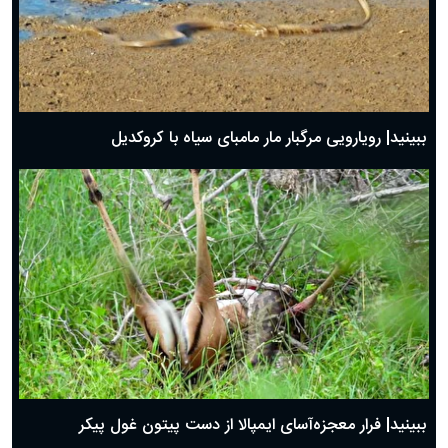
ببینید| رویارویی مرگبار مار مامبای سیاه با کروکدیل
ببینید| فرار معجزه‌آسای ایمپالا از دست پیتون غول پیکر