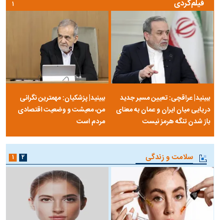
فیلم‌گردی
۱
ببینید| عراقچی: تعیین مسیر جدید
ببینید| پزشکیان: مهمترین نگرانی
دریایی میان ایران و عمان به معنای
من، معیشت و وضعیت اقتصادی
باز شدن تنگه هرمز نیست
مردم است
سلامت و زندگی
۱
۲