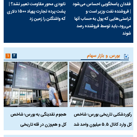
فقدان پاسخگویی احساس می‌شود
نابودی محور مقاومت تعبیر نشد؟ |
| فروشنده نفت وزیر است و
پشت پرده تجارت پهپاد‌ ۱۵۰۰ دلاری
تراستی‌هایی که پول به حساب آنها
که واشنگتن را زمین زد
می‌رود، باید توسط فروشنده رصد
شوند
بورس و بازار سهام
۱
۲
رکوردشکنی تاریخی بورس؛ شاخص
هجوم نقدینگی به بورس؛ شاخص
ب
کل وارد کانال ۵.۵ میلیون واحد شد
کل و هم‌وزن در قله تاریخی