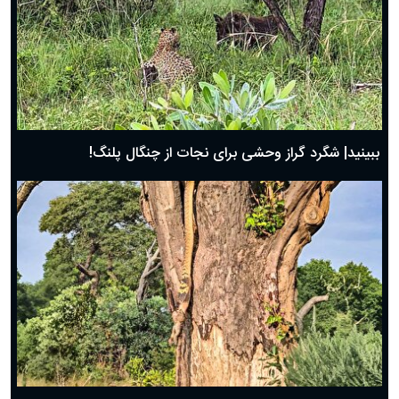
ببینید| شگرد گراز وحشی برای نجات از چنگال پلنگ!