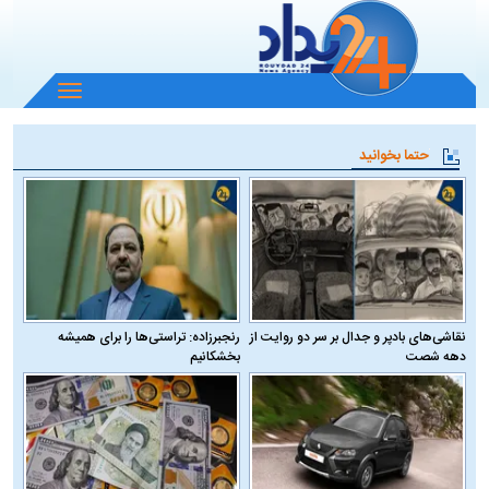
باز
و
بسته
حتما بخوانید
کردن
منو
نقاشی‌های بادپر و جدال بر سر دو روایت از
رنجبرزاده: تراستی‌ها را برای همیشه
دهه شصت
بخشکانیم