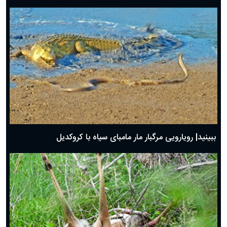
ببینید| رویارویی مرگبار مار مامبای سیاه با کروکدیل