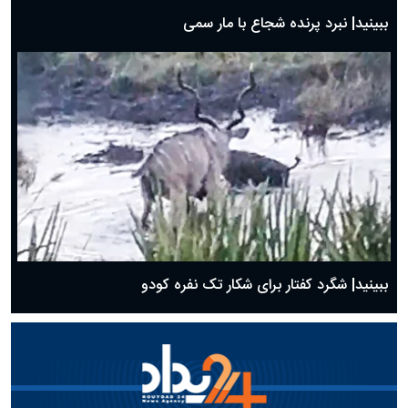
ببینید| نبرد پرنده شجاع با مار سمی
ببینید| شگرد کفتار برای شکار تک نفره کودو