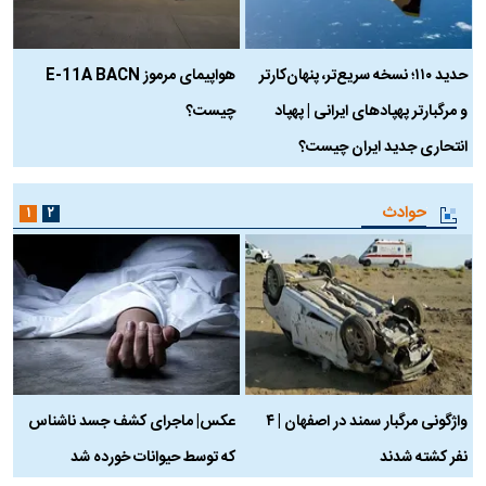
حدید ۱۱۰؛ نسخه سریع‌تر، پنهان‌کارتر
هواپیمای مرموز E-11A BACN
ف
و مرگبارتر پهپادهای ایرانی | پهپاد
چیست؟
م
انتحاری جدید ایران چیست؟
حوادث
۱
۲
واژگونی مرگبار سمند در اصفهان | ۴
عکس| ماجرای کشف جسد ناشناس
نفر کشته شدند
که توسط حیوانات خورده شد
گ