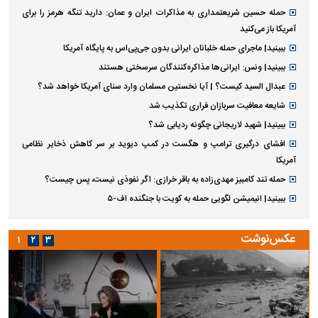
حمله حسین شریعتمداری به مذاکرات ایران و عمان: دارید تنگه هرمز را برای
آمریکا باز می‌کنید
ببینید| ماجرای حمله خلبانان ایرانی بدون جی‌پی‌اس به پایگاه آمریکا
ببینید| ونس: ایرانی‌ها مذاکره‌کنندگان سرسختی هستند
عبدال السید کیست؟ | آیا نخستین مسلمان وارد سنای آمریکا خواهد شد؟
شایعه معافیت سربازان فراری تکذیب شد
ببینید| شهید لاریجانی چگونه ردیابی شد؟
افشای درگیری ترامپ و هگست در کمپ دیوید بر سر کاهش ذخایر نظامی
آمریکا
حمله تند کامبیز مهدی‌زاده به باقر خرازی: اگر نفوذی نیست، پس چیست؟
ببینید| انیمیشن لگویی حمله به کویت با جنگنده اف-۵
عکس‌نوشت
۱
۲
۳