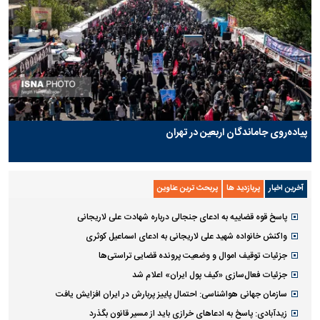
پیاده‌روی جاماندگان اربعین در تهران
آخرین اخبار
پربازدید ها
پربحث ترین عناوین
پاسخ قوه قضاییه به ادعای جنجالی درباره شهادت علی لاریجانی
واکنش خانواده شهید علی لاریجانی به ادعای اسماعیل کوثری
جزئیات توقیف اموال و وضعیت پرونده قضایی تراستی‌ها
جزئیات فعال‌سازی «کیف پول ایران» اعلام شد
سازمان جهانی هواشناسی: احتمال پاییز پربارش در ایران افزایش یافت
زیدآبادی: پاسخ به ادعا‌های خرازی باید از مسیر قانون بگذرد