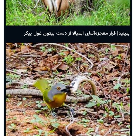
ببینید| فرار معجزه‌آسای ایمپالا از دست پیتون غول پیکر