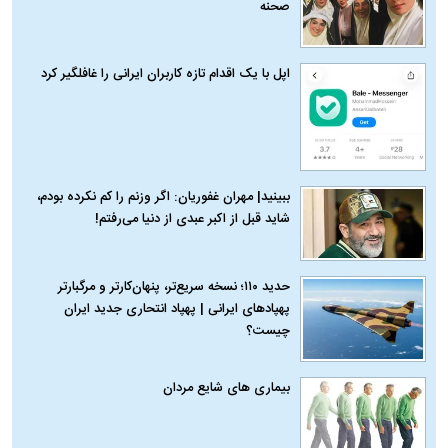
صحنه
اپل با یک اقدام تازه کاربران ایرانی را غافلگیر کرد
ببینید| مهران غفوریان: اگر وزنم را کم نکرده بودم،
شاید قبل از اکبر عبدی از دنیا می‌رفتم!
حدید ۱۱۰؛ نسخه سریع‌تر، پنهان‌کارتر و مرگبارتر
پهپادهای ایرانی | پهپاد انتحاری جدید ایران
چیست؟
بیماری‌ های شایع مردان