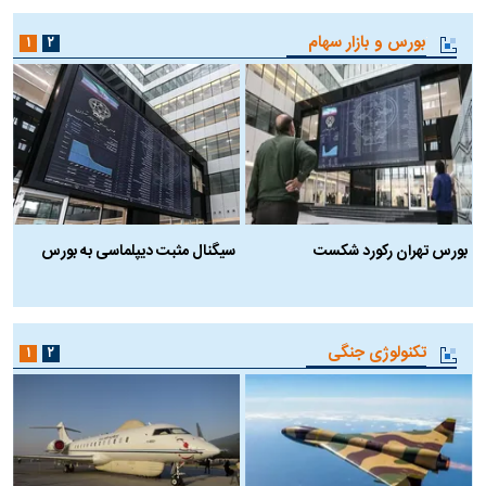
بورس و بازار سهام
۱
۲
بورس تهران رکورد شکست
سیگنال مثبت دیپلماسی به بورس
ب
تکنولوژی جنگی
۱
۲