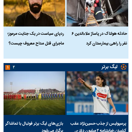
حادثه هولناک در پاساژ علاءالدین ۶
ردپای سیاست در یک جنایت مرموز؛
ج
نفر را راهی بیمارستان کرد
ماجرای قتل مداح معروف چیست؟
ب
ج
لیگ برتر
۱
۲
پرسپولیس از جذب حسین‌نژاد عقب
بازی‌های لیگ برتر فوتبال با تماشاگر
کشید؛ رضایتنامه ۲ میلیون دلاری
برگزار می‌شود