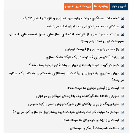
آخرین اخبار
پربازدید ها
پربحث ترین عناوین
توضیحات سخنگوی دولت درباره سهمیه بنزین و افزایش اعتبار کالابرگ
سنتکام: به محاصره دریایی علیه ایران ادامه می‌دهیم
روایت مسعود نیلی از کارنامه اقتصادی سال‌های اخیر| تصمیم‌های امسال،
سرنوشت ایران ۱۴۰۸ را می‌سازد
راز خط خوردن طارمی از فهرست اروپایی
ببینید| آتش‌سوزی گسترده در یک کارگاه فندک سازی
هرمز در گرو ۶ شرط؛ راه توافق تهران و واشنگتن دوباره بسته شد؟
مهران مدیری به تلویزیون برگشت | نوستالژی شصت‌چی به داد یک ستاره
می‌رسد؟
قیمت روز گوشی موبایل ۱۸ مرداد ۱۴۰۵
ماجرای افتتاح غافلگیرکننده یک باغ‌وحش غیرقانونی در انزلی
سایه پررنگ تورم بر تراکنش‌های شاپرک؛ جهش اسمی، رکود حقیقی
سود فولاد مبارکه کم شد، پاداش هیئت‌مدیره بیشتر؛ پول بازسازی کجا می‌رود؟
قیمت روز ارز‌های دیجیتال ۱۸ مرداد ۱۴۰۵
حمله به تاسیسات آرامکوی عربستان