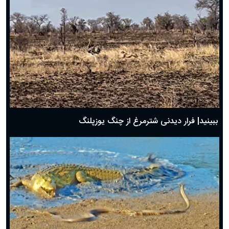
ببینید| فرار دیدنی شترمرغ از چنگ یوزپلنگ