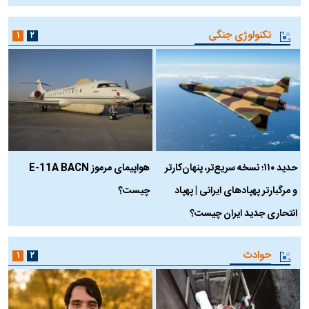
تکنولوژی جنگی
۱
۲
حدید ۱۱۰؛ نسخه سریع‌تر، پنهان‌کارتر
هواپیمای مرموز E-11A BACN
ف
و مرگبارتر پهپادهای ایرانی | پهپاد
چیست؟
م
انتحاری جدید ایران چیست؟
حوادث
۱
۲