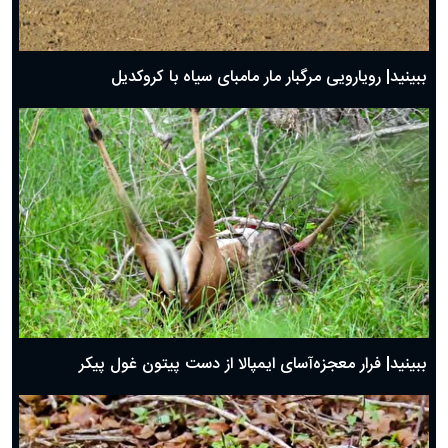
ببینید| رویارویی مرگبار مار مامبای سیاه با کروکدیل
ببینید| فرار معجزه‌آسای ایمپالا از دست پیتون غول پیکر