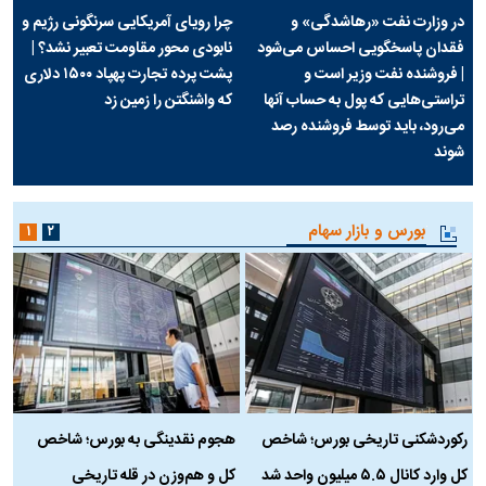
در وزارت نفت «رهاشدگی» و
چرا رویای آمریکایی سرنگونی رژیم و
فقدان پاسخگویی احساس می‌شود
نابودی محور مقاومت تعبیر نشد؟ |
| فروشنده نفت وزیر است و
پشت پرده تجارت پهپاد‌ ۱۵۰۰ دلاری
تراستی‌هایی که پول به حساب آنها
که واشنگتن را زمین زد
می‌رود، باید توسط فروشنده رصد
شوند
بورس و بازار سهام
۱
۲
رکوردشکنی تاریخی بورس؛ شاخص
هجوم نقدینگی به بورس؛ شاخص
ب
کل وارد کانال ۵.۵ میلیون واحد شد
کل و هم‌وزن در قله تاریخی