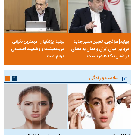
ببینید| عراقچی: تعیین مسیر جدید
ببینید| پزشکیان: مهمترین نگرانی
دریایی میان ایران و عمان به معنای
من، معیشت و وضعیت اقتصادی
باز شدن تنگه هرمز نیست
مردم است
سلامت و زندگی
۱
۲