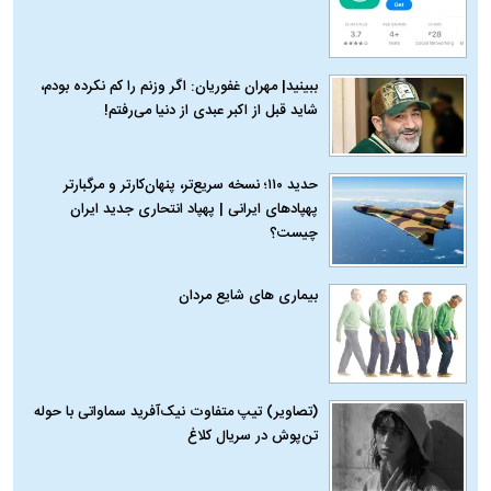
ببینید| مهران غفوریان: اگر وزنم را کم نکرده بودم،
شاید قبل از اکبر عبدی از دنیا می‌رفتم!
حدید ۱۱۰؛ نسخه سریع‌تر، پنهان‌کارتر و مرگبارتر
پهپادهای ایرانی | پهپاد انتحاری جدید ایران
چیست؟
بیماری‌ های شایع مردان
(تصاویر) تیپ متفاوت نیک‌آفرید سماواتی با حوله
تن‌پوش در سریال کلاغ