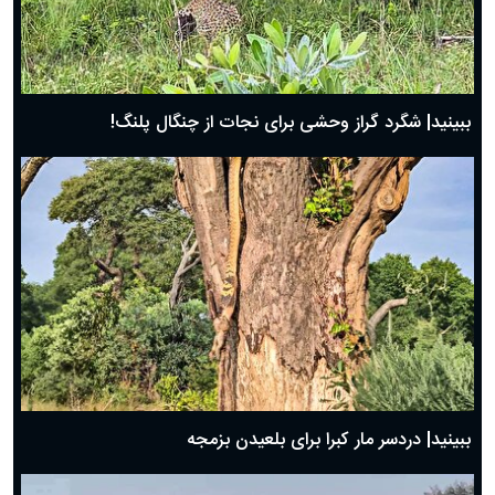
ببینید| شگرد گراز وحشی برای نجات از چنگال پلنگ!
ببینید| دردسر مار کبرا برای بلعیدن بزمجه