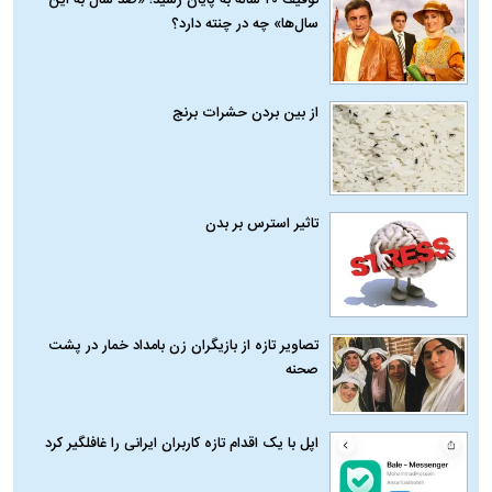
توقیف ۲۰ ساله به پایان رسید؛ «صد سال به این
سال‌ها» چه در چنته دارد؟
از بین بردن حشرات برنج
تاثیر استرس بر بدن
تصاویر تازه از بازیگران زن بامداد خمار در پشت
صحنه
اپل با یک اقدام تازه کاربران ایرانی را غافلگیر کرد