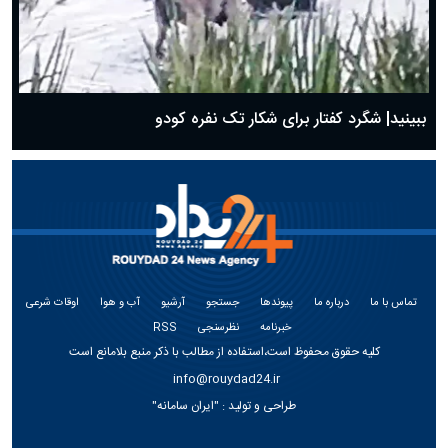
ببینید| شگرد کفتار برای شکار تک نفره کودو
تماس با ما
درباره ما
پیوندها
جستجو
آرشیو
آب و هوا
اوقات شرعی
خبرنامه
نظرسنجی
RSS
کلیه حقوق محفوظ است،استفاده از مطالب با ذکر منبع بلامانع است
info@rouydad24.ir
طراحی و تولید :
"ایران سامانه"