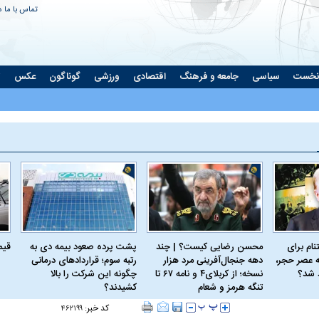
تماس با ما
د
نخست
سیاسی
جامعه و فرهنگ
اقتصادی
ورزشی
گوناگون
عکس
ت
ام برای
محسن رضایی کیست؟ | چند
پشت پرده صعود بیمه دی به
قیمت 
 عصر حجر،
دهه جنجال‌آفرینی مرد هزار
رتبه سوم؛ قراردادهای درمانی
د شد؟
نسخه؛ از کربلای۴ و نامه ۶۷ تا
چگونه این شرکت را بالا
تنگه هرمز و شعام
کشیدند؟
کد خبر:
۴۶۲۱۹۹