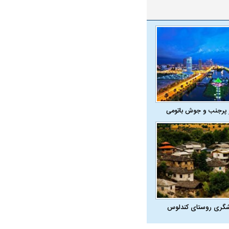
 پرجنب و جوش باتومی
شگری روستای کندلوس