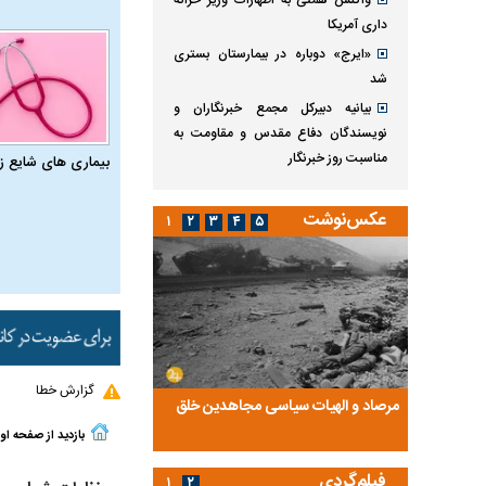
واکنش همتی به اظهارات وزیر خزانه
داری آمریکا
«ایرج» دوباره در بیمارستان بستری
شد
بیانیه دبیرکل مجمع خبرنگاران و
نویسندگان دفاع مقدس و مقاومت به
مناسبت روز خبرنگار
بیماری‌ های شایع ز
عکس‌نوشت
۱
۲
۳
۴
۵
گزارش خطا
ضا تختی و
مرصاد و الهیات سیاسی مجاهدین خلق
آخرین پرده از حیات سی
روایتی از آخرین مصاحبه‌
بازدید از صفحه او
فیلم‌گردی
۱
۲