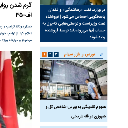
گرم شدن روابط
سیما علیه
در وزارت نفت «رهاشدگی» و فقدان
چرا رویای آمریکایی سرن
اف-۳۵
پاسخگویی احساس می‌شود | فروشنده
نابودی محور مقاومت تع
نفت وزیر است و تراستی‌هایی که پول به
پرد
دیدار دونالد ترامپ و ر
حساب آنها می‌رود، باید توسط فروشنده
واشنگتن را زمین زد
رصد شوند
موضوع و «رابطه ویژه» و
بورس و بازار سهام
۱
۲
۳
رس
هجوم نقدینگی به بورس؛ شاخص کل و
بورس تهران رکورد شکس
هم‌وزن در قله تاریخی