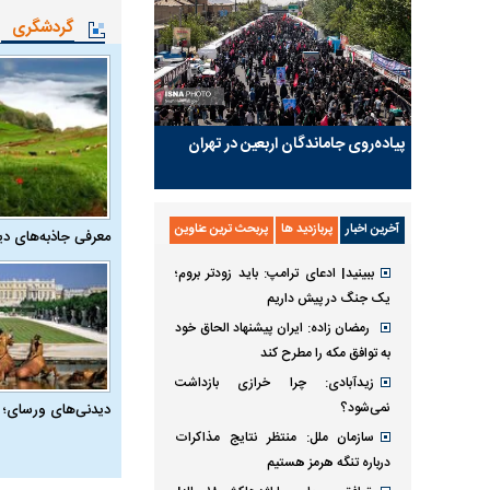
گردشگری
پیاده‌روی جاماندگان اربعین در تهران
آخرین اخبار
پربازدید ها
پربحث ترین عناوین
معرفی جاذبه‌های دی
ببینید| ادعای ترامپ: باید زودتر بروم؛
یک جنگ در پیش داریم
رمضان زاده: ایران پیشنهاد الحاق خود
به توافق مکه را مطرح کند
زیدآبادی: چرا خرازی بازداشت
نمی‌شود؟
دیدنی‌های ورسای؛ 
سازمان ملل: منتظر نتایج مذاکرات
درباره تنگه هرمز هستیم