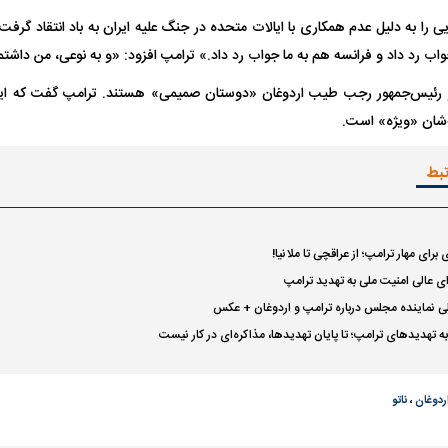
 را به دلیل عدم همکاری با ایالات متحده در جنگ علیه ایران به باد انتقاد گرفت. 
جواب رد داد و فرانسه هم به ما جواب رد داد.» ترامپ افزود: «و به نوعی، من داشتم
واژگونی مرگبار سمند در اصفهان | ۴ نفر
عکس| ماجرای کشف جسد ناشناس که
 رئیس‌جمهور رجب طیب اردوغان «دوستان صمیمی» هستند. ترامپ گفت که این 
توسط حیوانات خورده شد
زنگ خطر دوباره به
ه‌شان «ویژه» است.
تبط
رای مهار ترامپ؛ از عراقچی تا ملانیا!
ی عالی امنیت ملی به تهدید ترامپ
ی نماینده مجلس درباره ترامپ و اردوغان + عکس
وان پرسپولیس
پیشنهاد ۱۳۲میلیاردی رامین رضاییان به
بازگشت اندونگ به
 تهدید‌های ترامپ؛ تا پایان تهدیدها، مذاکره‌ای در کار نیست
استقلال
هافبک گابنی در آس
ردوغان
،
ناتو