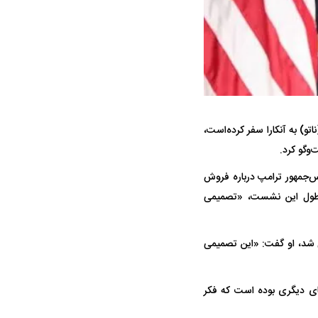
و) به آنکارا سفر کرده‌است،
ه سریع‌تر، پنهان‌کارتر و
هواپیمای مرموز E-11A BACN چیست؟
‌گو کرد.
یرانی | پهپاد انتحاری
یس‌جمهور ترامپ درباره فروش
؟
 که در طول این نشست، «تصمیمی
رامپ درباره اجازه دادن به ترکیه برای از سرگیری خرید جنگنده‌های F-۳۵ سوال شد، او گفت: «این تصمیمی
ر‌های دیگری بوده است که فکر