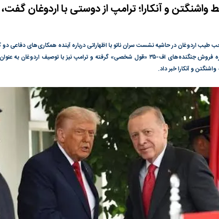
 واشنگتن و آنکارا؛ ترامپ از دوستی با اردوغان گفت، ا
گونی رژیم و
مطالعه رفتار هیستریک صدا و سیما علیه
در وزارت نفت «ر
بیر نشد؟ | پشت
کمپین نه به اعدام
پاسخگویی احساس 
ه تجارت پهپاد‌ ۱۵۰۰ دلاری که
نفت وزیر است و ت
جب طیب اردوغان در حاشیه نشست سران ناتو با اظهاراتی درباره آینده همکاری‌های دفاعی دو ک
حساب آنها می‌رود
اعلام کرد از ترامپ درباره فروش جنگنده‌های اف-۳۵ «قول شخصی» گرفته و ترامپ نیز با توصیف
رصد شوند
اشنگتن و آنکارا خبر داد.
ت
سیگنال مثبت دیپلماسی به بورس
هجوم نقدینگی به
هم‌وزن در قله تار