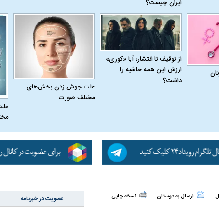
ایران چیست؟
از توقیف تا انتشار؛ آیا «کوری»
ارزش این همه حاشیه را
نان
داشت؟
علت جوش زدن بخش‌های
مختلف صورت
علت
مخت
اسی یک سلسله |
ریشه‌های عزاداری ماه محرم در فرهنگ
عزاداری ماه محرم 
ی شاه در ایران
و تاریخ ایران
انجام می‌شد؟
ل
ارسال به دوستان
نسخه چاپی
عضویت در خبرنامه