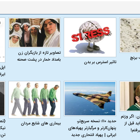
تصاویر تازه از بازیگران زن
 برنج
بامداد خمار در پشت صحنه
تاثیر استرس بر بدن
اپل 
ایرا
ن: اگر وزنم
حدید ۱۱۰؛ نسخه سریع‌تر،
(تص
بیماری‌ های شایع مردان
ید قبل از
پنهان‌کارتر و مرگبارتر پهپادهای
نیک
رفتم!
ایرانی | پهپاد انتحاری جدید
تن‌