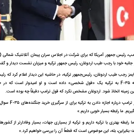
مپ، رئیس جمهور آمریکا که برای شرکت در اجلاس سران پیمان آتلانتیک شمالی (نات
فضاپیمای «استارشیپ» ایلان ماسک
حدید ۱۱۰؛ نسخ
جانبه خود با رجب طیب اردوغان، رئیس جمهور ترکیه و میزبان نشست دیدار و گفت‌و
چیست؟
مرگبارتر پهپادهای ا
یمز رجب طیب اردوغان، رئیس‌جمهور ترکیه، در حاشیه این دیدار اعلام کرد که رئ
جدید ایران چیست
جنگنده‌های پیشرفته F-۳۵ به ترکیه یک «قول شخصی» داده است و او امیدوار است
ن زمینه اتخاذ شود. اردوغان مشخص نکرد که قول ترامپ دقیقاً چه بوده است.
وقتی از رئیس‌جمهور ت
ریم. ما رابطه بسیار خوبی داریم.»
«ما رابطه بهتری با ترکیه داریم و ترکیه از بسیاری جهات، بسیار وفادارتر از کشو
د؛ بنابراین، بله، این موضوعی است که قطعاً آن را بررسی خواهیم کرد.»