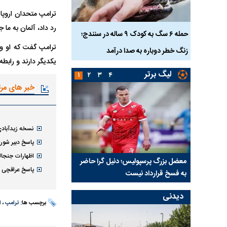
ترامپ متحدان اروپایی
رد داد، آلمان به ما 
ناس که
حمله ۶ سگ به کودک ۹ ساله در سنندج؛
ترامپ گفت که او و
زنگ خطر دوباره به صدا درآمد
کشته شدند
یکدیگر دارند و رابط
لیگ برتر
۱
۲
۳
۴
خبر های مر
نسخه زیدآبادی ب
پاسخ دبیر شورا
اظهارات جنجال
نتفی شد؛
معضل بزرگ پرسپولیس؛ دنیل گرا حاضر
مقصد احتمالی مدافع ج
پاسخ عراقچی به
ب تیم جدید
به فسخ قرارداد نیست
مشخص شد
دیدنی
برچسب ها:
ترامپ
،
ا