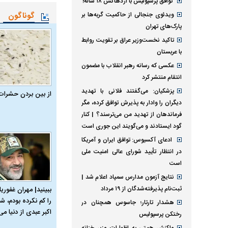
توافق پرسپولیس با اژدهاکش ۱۸ ساله!
گوناگون
ویدئوی جنجالی از حاکمیت گربه‌ها بر
پارک‌های تهران
تاکید نخست‌وزیر عراق بر تقویت روابط
با عربستان
عکسی که رسانه رهبر انقلاب با مضمون
انتقام منتشر کرد
پزشکیان: می‌گفتند فلانی با تهدید
از بین بردن حشرات
دیگران را وادار به پذیرش توافق کرده، مگر
فرماندهان از تهدید من می‌ترسند؟ | کنار
گود ایستادند و می‌گویند این جوری است
ادعای آکسیوس: توافق ایران و آمریکا
در انتظار تأیید شورای عالی امنیت ملی
است
نتایج آزمون مدارس سمپاد اعلام شد |
ثبت‌نام پذیرفته‌شدگان از ۱۹ مرداد
ببینید| مهران غفوریا
را کم نکرده بودم، شا
هشدار تارتار؛ جاسوس همچنان در
اکبر عبدی از دنیا می‌
رختکن پرسپولیس