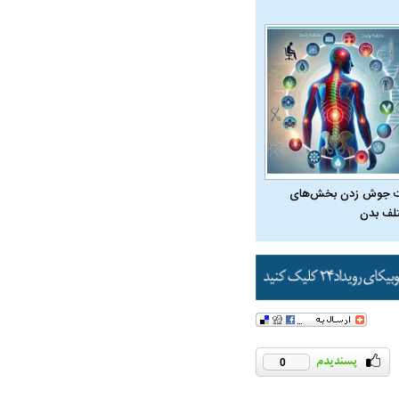
 جوش زدن بخش‌های
لف بدن
در دوران قاجار چگونه
مردی که سر خم نکرد؟ | غلامرضا تختی و
مرصاد و ال
حکومت پهلوی
0