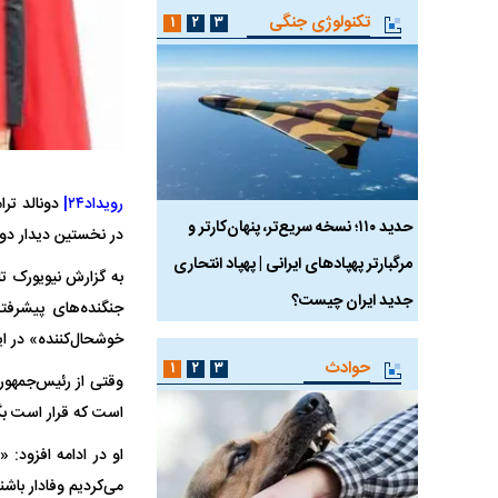
تکنولوژی جنگی
۱
۲
۳
رویداد۲۴|
دونالد ترا
 ماسک
حدید ۱۱۰؛ نسخه سریع‌تر، پنهان‌کارتر و
هواپیمای مرموز E-11A BACN چیست؟
در نخستین دیدار دو 
مرگبارتر پهپادهای ایرانی | پهپاد انتحاری
به گزارش نیویورک تا
جدید ایران چیست؟
خوشحال‌کننده» در ای
حوادث
۱
۲
۳
است که قرار است بگی
او در ادامه افزود: 
می‌کردیم وفادار باشن