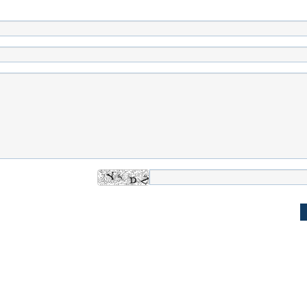
له به کویت با
سخنرانی دیده نشده آیت‌الله هاشمی
ببینید| انیمیشن لگ
رفسنجانی درباره پذیرش قطع نامه۵۹۸
جنگنده اف-۵
علت تنگی نفس و راه های درمان آن
دلیل علاقه برخی اف