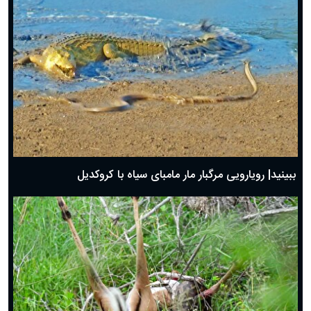
ببینید| رویارویی مرگبار مار مامبای سیاه با کروکدیل