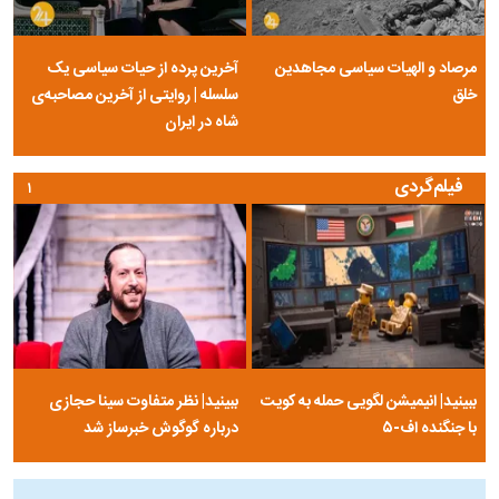
مرصاد و الهیات سیاسی مجاهدین
آخرین پرده از حیات سیاسی یک
خلق
سلسله | روایتی از آخرین مصاحبه‌ی
شاه در ایران
فیلم‌گردی
۱
ببینید| انیمیشن لگویی حمله به کویت
ببینید| نظر متفاوت سینا حجازی
با جنگنده اف-۵
درباره گوگوش خبرساز شد