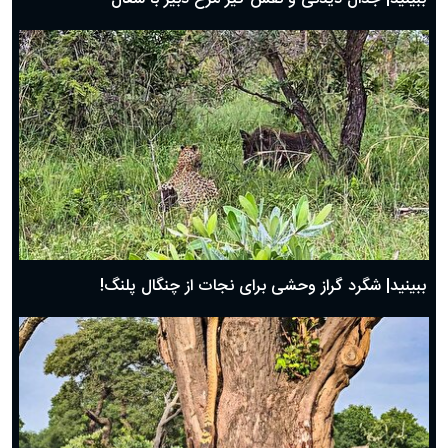
ببینید| شگرد گراز وحشی برای نجات از چنگال پلنگ!