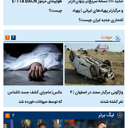
حدید ۱۱۰؛ نسخه سریع‌تر، پنهان‌کارتر
هواپیمای مرموز E-11A BACN
ف
و مرگبارتر پهپادهای ایرانی | پهپاد
چیست؟
م
انتحاری جدید ایران چیست؟
حوادث
۱
۲
واژگونی مرگبار سمند در اصفهان | ۴
عکس| ماجرای کشف جسد ناشناس
نفر کشته شدند
که توسط حیوانات خورده شد
گ
لیگ برتر
۱
۲