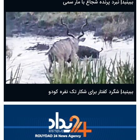
ببینید| نبرد پرنده شجاع با مار سمی
ببینید| شگرد کفتار برای شکار تک نفره کودو