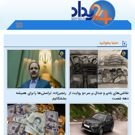
باز
و
بسته
حتما بخوانید
کردن
منو
نقاشی‌های بادپر و جدال بر سر دو روایت از
رنجبرزاده: تراستی‌ها را برای همیشه
دهه شصت
بخشکانیم