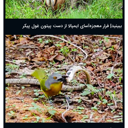
ببینید| فرار معجزه‌آسای ایمپالا از دست پیتون غول پیکر