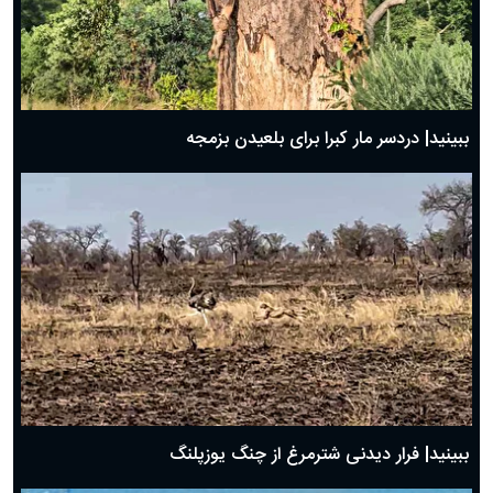
ببینید| دردسر مار کبرا برای بلعیدن بزمجه
ببینید| فرار دیدنی شترمرغ از چنگ یوزپلنگ