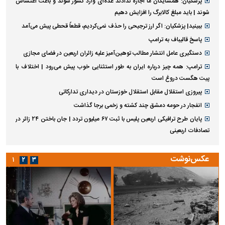
پزشکیان: همسایگان ما اجازه ندادند عده‌ای وارد کشور شوند و باعث اغتشاش
شوند | باید مبلغ کالابرگ را افزایش دهیم
ببینید| پزشکیان: اگر ارز ترجیحی را حذف نمی‌کردیم، قطعاً قحطی پیش می‌آمد
پاسخ قالیباف به ترامپ
دستگیری عامل انتشار مطالب توهین‌آمیز علیه زائران اربعین در فضای مجازی
ترامپ: همه چیز درباره ایران به طور استثنایی خوب پیش می‌رود | اختلاف با
پیت هگست دروغ است
پیروزی استقلال مقابل استقلال خوزستان در دیداری تدارکاتی
انفجار در حومه دمشق چند کشته و زخمی برجا گذاشت
پایان طرح ترافیکی اربعین پلیس با ثبت ۶۷ میلیون تردد | جان باختن ۲۴ زائر در
تصادفات اربعینی
عکس‌نوشت
۱
۲
۳