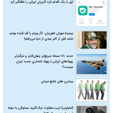
اپل با یک اقدام تازه کاربران ایرانی را غافلگیر کرد
ببینید| مهران غفوریان: اگر وزنم را کم نکرده بودم،
شاید قبل از اکبر عبدی از دنیا می‌رفتم!
حدید ۱۱۰؛ نسخه سریع‌تر، پنهان‌کارتر و مرگبارتر
پهپادهای ایرانی | پهپاد انتحاری جدید ایران
چیست؟
بیماری‌ های شایع مردان
(تصاویر) تیپ متفاوت نیک‌آفرید سماواتی با حوله