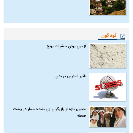
گوناگون
از بین بردن حشرات برنج
تاثیر استرس بر بدن
تصاویر تازه از بازیگران زن بامداد خمار در پشت
صحنه