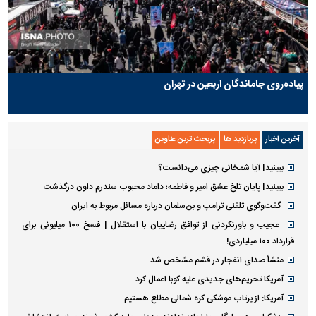
پیاده‌روی جاماندگان اربعین در تهران
آخرین اخبار
پربازدید ها
پربحث ترین عناوین
ببینید| آیا شمخانی چیزی می‌دانست؟
ببینید| پایان تلخ عشق امیر و فاطمه؛ داماد محبوب سندرم داون درگذشت
گفت‌وگوی تلفنی ترامپ و بن‌سلمان درباره مسائل مربوط به ایران
عجیب و باورنکردنی از توافق رضاییان با استقلال | فسخ ۱۰۰ میلیونی برای
قرارداد ۱۰۰ میلیاردی!
منشأ صدای انفجار در قشم مشخص شد
آمریکا تحریم‌های جدیدی علیه کوبا اعمال کرد
آمریکا: از پرتاب موشکی کره شمالی مطلع هستیم