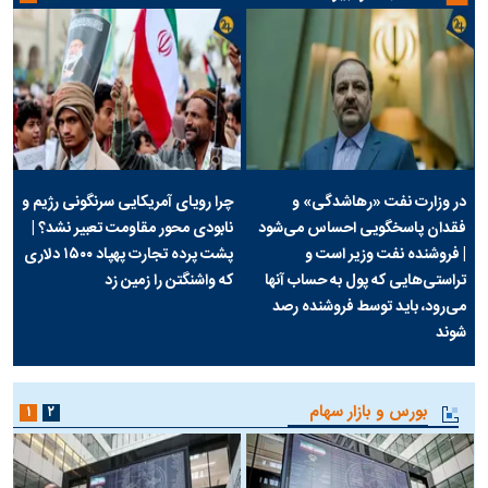
در وزارت نفت «رهاشدگی» و
چرا رویای آمریکایی سرنگونی رژیم و
فقدان پاسخگویی احساس می‌شود
نابودی محور مقاومت تعبیر نشد؟ |
| فروشنده نفت وزیر است و
پشت پرده تجارت پهپاد‌ ۱۵۰۰ دلاری
تراستی‌هایی که پول به حساب آنها
که واشنگتن را زمین زد
می‌رود، باید توسط فروشنده رصد
شوند
بورس و بازار سهام
۱
۲