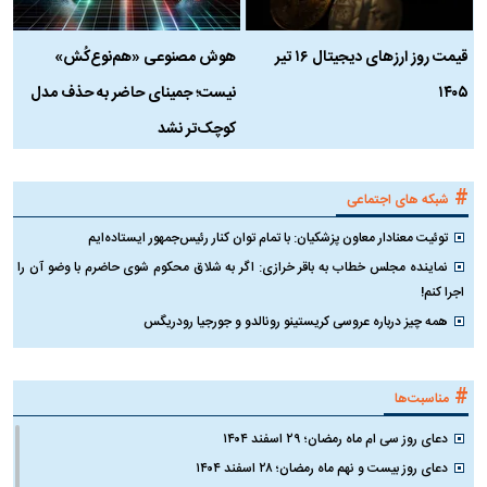
قیمت روز ارز‌های دیجیتال ۱۶ تیر
هوش مصنوعی «هم‌نوع‌کُش»
چ
۱۴۰۵
نیست؛ جمینای حاضر به حذف مدل
ک
کوچک‌تر نشد
#
شبکه های اجتماعی
توئیت معنادار معاون پزشکیان: با تمام توان کنار رئیس‌جمهور ایستاده‌ایم
نماینده مجلس خطاب به باقر خرازی: اگر به شلاق محکوم شوی حاضرم با وضو آن را
اجرا کنم!
همه چیز درباره عروسی کریستینو رونالدو و جورجیا رودریگس
#
مناسبت‌ها
دعای روز سی ام ماه رمضان؛ ۲۹ اسفند ۱۴۰۴
دعای روز بیست و نهم ماه رمضان؛ ۲۸ اسفند ۱۴۰۴