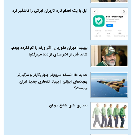
اپل با یک اقدام تازه کاربران ایرانی را غافلگیر کرد
ببینید| مهران غفوریان: اگر وزنم را کم نکرده بودم،
شاید قبل از اکبر عبدی از دنیا می‌رفتم!
حدید ۱۱۰؛ نسخه سریع‌تر، پنهان‌کارتر و مرگبارتر
پهپادهای ایرانی | پهپاد انتحاری جدید ایران
چیست؟
بیماری‌ های شایع مردان