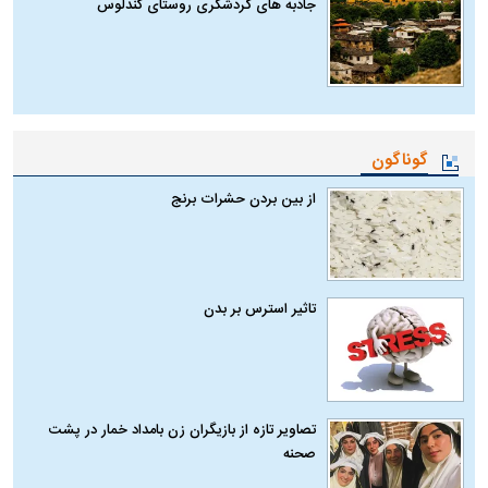
جاذبه های گردشگری روستای کندلوس
گوناگون
از بین بردن حشرات برنج
تاثیر استرس بر بدن
تصاویر تازه از بازیگران زن بامداد خمار در پشت
صحنه