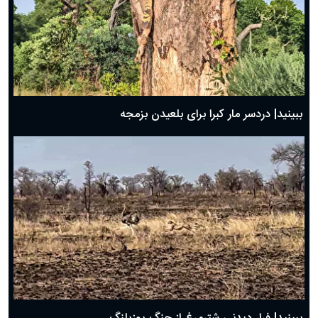
ببینید| دردسر مار کبرا برای بلعیدن بزمجه