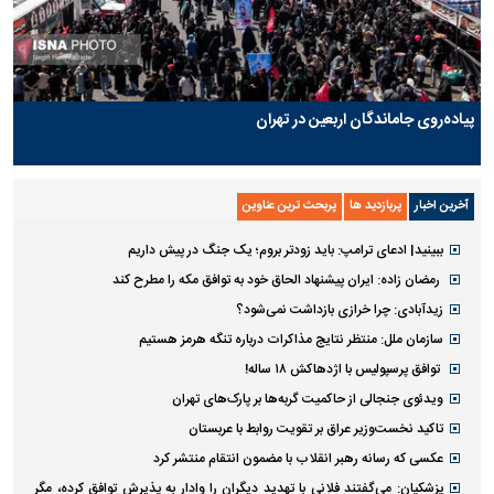
پیاده‌روی جاماندگان اربعین در تهران
آخرین اخبار
پربازدید ها
پربحث ترین عناوین
ببینید| ادعای ترامپ: باید زودتر بروم؛ یک جنگ در پیش داریم
رمضان زاده: ایران پیشنهاد الحاق خود به توافق مکه را مطرح کند
زیدآبادی: چرا خرازی بازداشت نمی‌شود؟
سازمان ملل: منتظر نتایج مذاکرات درباره تنگه هرمز هستیم
توافق پرسپولیس با اژدهاکش ۱۸ ساله!
ویدئوی جنجالی از حاکمیت گربه‌ها بر پارک‌های تهران
تاکید نخست‌وزیر عراق بر تقویت روابط با عربستان
عکسی که رسانه رهبر انقلاب با مضمون انتقام منتشر کرد
پزشکیان: می‌گفتند فلانی با تهدید دیگران را وادار به پذیرش توافق کرده، مگر