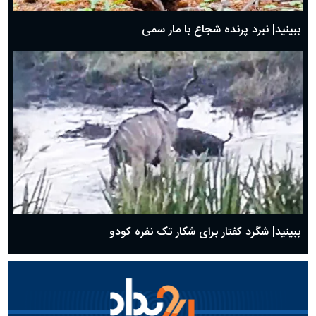
ببینید| نبرد پرنده شجاع با مار سمی
ببینید| شگرد کفتار برای شکار تک نفره کودو