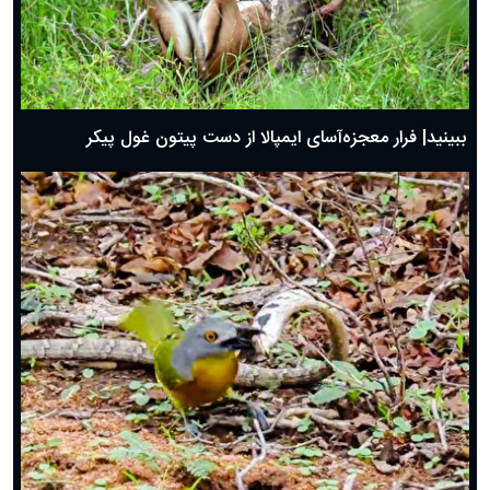
ببینید| فرار معجزه‌آسای ایمپالا از دست پیتون غول پیکر