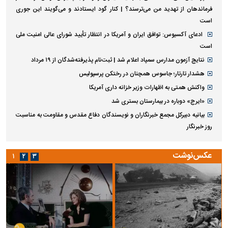
فرماندهان از تهدید من می‌ترسند؟ | کنار گود ایستادند و می‌گویند این جوری
است
ادعای آکسیوس: توافق ایران و آمریکا در انتظار تأیید شورای عالی امنیت ملی
است
نتایج آزمون مدارس سمپاد اعلام شد | ثبت‌نام پذیرفته‌شدگان از ۱۹ مرداد
هشدار تارتار؛ جاسوس همچنان در رختکن پرسپولیس
واکنش همتی به اظهارات وزیر خزانه داری آمریکا
«ایرج» دوباره در بیمارستان بستری شد
بیانیه دبیرکل مجمع خبرنگاران و نویسندگان دفاع مقدس و مقاومت به مناسبت
روز خبرنگار
عکس‌نوشت
۱
۲
۳