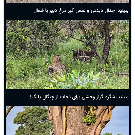
روز پدر ۱۴۰۴ چه روزی است؟
ببینید| جدال دیدنی و نفس گیر مرغ دبیر با شغال
ببینید| شگرد گراز وحشی برای نجات از چنگال پلنگ!