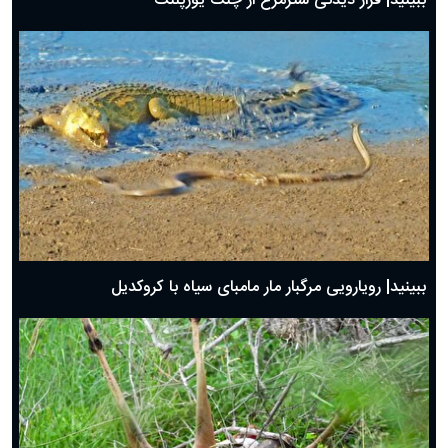
ببینید| فرار دیدنی شترمرغ از چنگ یوزپلنگ
ببینید| رویارویی مرگبار مار مامبای سیاه با کروکدیل