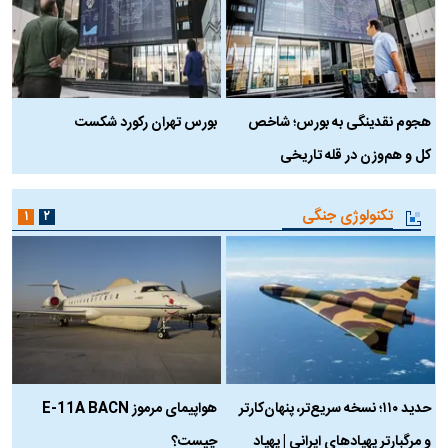
هجوم نقدینگی به بورس؛ شاخص
بورس تهران رکورد شکست
س
کل و هم‌وزن در قله تاریخی
تکنولوژی جنگی
۱
۲
حدید ۱۱۰؛ نسخه سریع‌تر، پنهان‌کارتر
هواپیمای مرموز E-11A BACN
ف
و مرگبارتر پهپادهای ایرانی | پهپاد
چیست؟
م