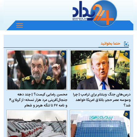
باز
و
بسته
حتما بخوانید
کردن
منو
درس‌های جنگ ویتنام برای ترامپ | چرا
محسن رضایی کیست؟ | چند دهه
وسوسه عصر حجر، باتلاق امریکا خواهد
جنجال‌آفرینی مرد هزار نسخه؛ از کربلای۴
شد؟
و نامه ۶۷ تا تنگه هرمز و شعام