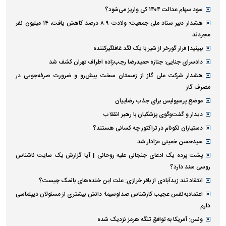
پیاده‌روی جاماندگان اربعین در تهران
آخرین اخبار
پربازدید ها
پربحث ترین عناوین
سود سهام عدالت ۱۴۰۴ کی واریز می‌شود؟
هشدار دبیر ستاد ملی جمعیت: ولادت ۸.۹ درصد کاهش یافت، ۱۴ میلیون نفر
مجردند
ببینید| فرار گورخر از شیر با یک لگد غافلگیرکننده
دادسرای جنایی: جنازه حمیدرضا رجب‌زاده اطراف تهران کشف شد
هشدار شرکت ملی گاز از زمستان سخت پیش‌رو و ضرورت صرفه‌جویی در
مصرف گاز
موضع پرسپولیس برای جذب رضاییان
دیدار و گفت‌وگوی پزشکیان با رهبر انقلاب
دستیاران نکونام در تراکتور چه کسانی هستند؟
سیدحسن خمینی عزادار شد
پشت پرده یک ادعای جنجالی علیه روحانی | آیا گزارش یک سایت ناشناس