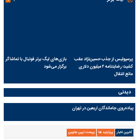
حادثه هولناک در پاساژ علاءالدین ۶
ردپای سیاست در یک جنایت مرموز؛
ج
نفر را راهی بیمارستان کرد
ماجرای قتل مداح معروف چیست؟
ب
ج
لیگ برتر
۱
۲
پرسپولیس از جذب حسین‌نژاد عقب
بازی‌های لیگ برتر فوتبال با تماشاگر
کشید؛ رضایتنامه ۲ میلیون دلاری
برگزار می‌شود
مانع انتقال
دیدنی