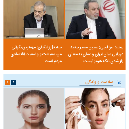
خلق
سلسله | روایتی از آخرین مصاحبه‌ی
شاه در ایران
فیلم‌گردی
۱
ببینید| عراقچی: تعیین مسیر جدید
ببینید| پزشکیان: مهمترین نگرانی
دریایی میان ایران و عمان به معنای
من، معیشت و وضعیت اقتصادی
باز شدن تنگه هرمز نیست
مردم است
سلامت و زندگی
۱
۲