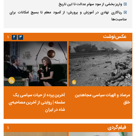
روسی سند دارد؟
انتقاد تند زیدآبادی از باقر خرازی: علت این خنده‌های بانمک چیست؟
اعتمادبه‌نفس عجیب کارشناس صداوسیما: دانش بیشتری از مسئولان دیپلماسی
دارم
ونس: آمریکا به توافق تنگه هرمز نزدیک شده
واریز بخشی از سود سهام عدالت تا این تاریخ
ریاکاری نهادی در آموزش و پرورش؛ از کمبود معلم تا بسیج امکانات برای
مناسبت‌ها
عکس‌نوشت
۱
۲
۳
مرصاد و الهیات سیاسی مجاهدین
آخرین پرده از حیات سیاسی یک