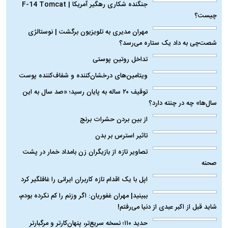
گوناگون
جنگنده شکاری رهگیر آمریکا | F-14 Tomcat
چیست؟
مهران مدیری به تلویزیون برگشت | نوستالژی
شصت‌چی به داد یک ستاره می‌رسد؟
تداخل روتین پوستی
ویتامین‌های درخشان‌کننده و شفاف‌کننده پوست
توقیف ۲۰ ساله به پایان رسید؛ «صد سال به این
سال‌ها» چه در چنته دارد؟
از بین بردن حشرات برنج
تاثیر استرس بر بدن
تصاویر تازه از بازیگران زن بامداد خمار در پشت
صحنه
اپل با یک اقدام تازه کاربران ایرانی را غافلگیر کرد
ببینید| مهران غفوریان: اگر وزنم را کم نکرده بودم،