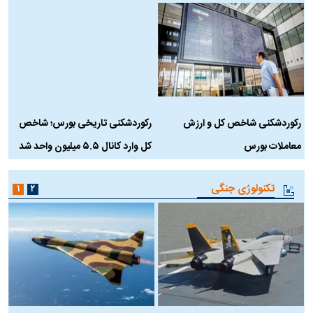
بورس و بازار سهام
۱
۲
رکوردشکنی شاخص کل و ارزش
رکوردشکنی تاریخی بورس؛ شاخص
ه
معاملات بورس
کل وارد کانال ۵.۵ میلیون واحد شد
ک
تکنولوژی جنگی
۱
۲