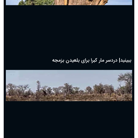
ببینید| شگرد گراز وحشی برای نجات از چنگال پلنگ!
ببینید| دردسر مار کبرا برای بلعیدن بزمجه