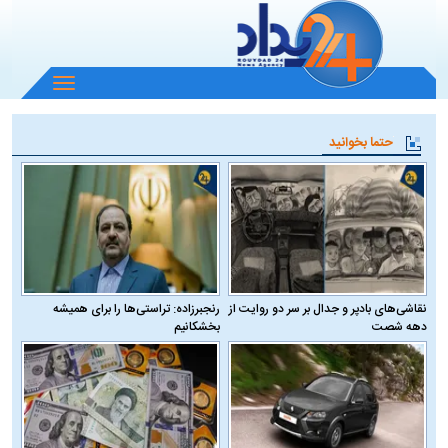
باز
و
بسته
حتما بخوانید
کردن
منو
نقاشی‌های بادپر و جدال بر سر دو روایت از
رنجبرزاده: تراستی‌ها را برای همیشه
دهه شصت
بخشکانیم