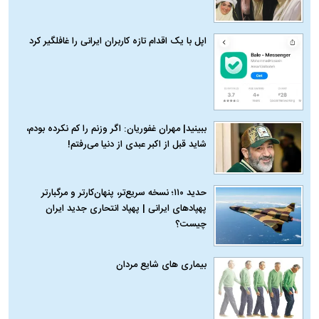
اپل با یک اقدام تازه کاربران ایرانی را غافلگیر کرد
ببینید| مهران غفوریان: اگر وزنم را کم نکرده بودم،
شاید قبل از اکبر عبدی از دنیا می‌رفتم!
حدید ۱۱۰؛ نسخه سریع‌تر، پنهان‌کارتر و مرگبارتر
پهپادهای ایرانی | پهپاد انتحاری جدید ایران
چیست؟
بیماری‌ های شایع مردان