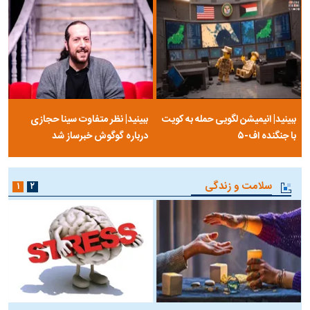
ببینید| انیمیشن لگویی حمله به کویت
ببینید| نظر متفاوت سینا حجازی
با جنگنده اف-۵
درباره گوگوش خبرساز شد
سلامت و زندگی
۱
۲