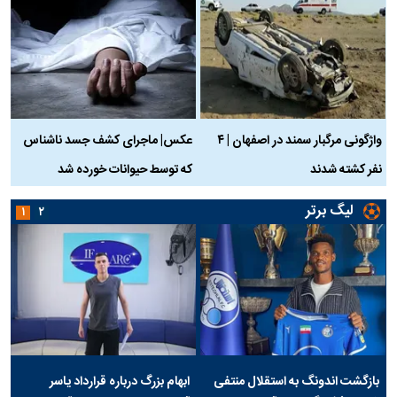
واژگونی مرگبار سمند در اصفهان | ۴
عکس| ماجرای کشف جسد ناشناس
نفر کشته شدند
که توسط حیوانات خورده شد
گ
لیگ برتر
۱
۲
بازگشت اندونگ به استقلال منتفی
ابهام بزرگ درباره قرارداد یاسر