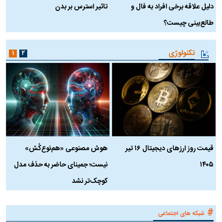
دلیل علاقه برخی افراد به فال و
تاثیر استرس بر بدن
ع
طالع‌بینی چیست؟
آ
تکنولوژی
۱
۲
قیمت روز ارز‌های دیجیتال ۱۶ تیر
هوش مصنوعی «هم‌نوع‌کُش»
چ
۱۴۰۵
نیست؛ جمینای حاضر به حذف مدل
ک
کوچک‌تر نشد
#
شبکه های اجتماعی