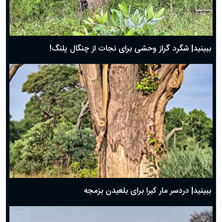
ببینید| شگرد گراز وحشی برای نجات از چنگال پلنگ!
ببینید| دردسر مار کبرا برای بلعیدن بزمجه