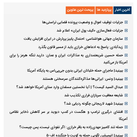
آخرین اخبار
پربازدید ها
پربحث ترین عناوین
جزئیات توقیف اموال و وضعیت پرونده قضایی تراستی‌ها
جزئیات فعال‌سازی «کیف پول ایران» اعلام شد
سازمان جهانی هواشناسی: احتمال پاییز پربارش در ایران افزایش یافت
زیدآبادی: پاسخ به ادعا‌های خرازی باید از مسیر قانون بگذرد
حمله حسین شریعتمداری به مذاکرات ایران و عمان: دارید تنگه هرمز را برای
آمریکا باز می‌کنید
ببینید| ماجرای حمله خلبانان ایرانی بدون جی‌پی‌اس به پایگاه آمریکا
ببینید| ونس: ایرانی‌ها مذاکره‌کنندگان سرسختی هستند
عبدال السید کیست؟ | آیا نخستین مسلمان وارد سنای آمریکا خواهد شد؟
شایعه معافیت سربازان فراری تکذیب شد
ببینید| شهید لاریجانی چگونه ردیابی شد؟
افشای درگیری ترامپ و هگست در کمپ دیوید بر سر کاهش ذخایر نظامی
آمریکا
حمله تند کامبیز مهدی‌زاده به باقر خرازی: اگر نفوذی نیست، پس چیست؟
ببینید| انیمیشن لگویی حمله به کویت با جنگنده اف-۵