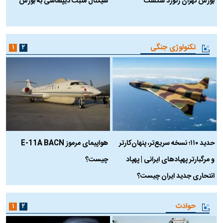
بورس تهران رکورد شکست
سیگنال مثبت دیپلماسی به بورس
ب
تکنولوژی جنگی
۱
۲
حدید ۱۱۰؛ نسخه سریع‌تر، پنهان‌کارتر
هواپیمای مرموز E-11A BACN
ف
و مرگبارتر پهپادهای ایرانی | پهپاد
چیست؟
م
انتحاری جدید ایران چیست؟
حوادث
۱
۲