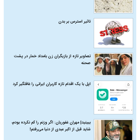
تاثیر استرس بر بدن
تصاویر تازه از بازیگران زن بامداد خمار در پشت
صحنه
اپل با یک اقدام تازه کاربران ایرانی را غافلگیر کرد
ببینید| مهران غفوریان: اگر وزنم را کم نکرده بودم،
شاید قبل از اکبر عبدی از دنیا می‌رفتم!