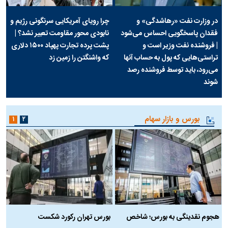
در وزارت نفت «رهاشدگی» و
چرا رویای آمریکایی سرنگونی رژیم و
فقدان پاسخگویی احساس می‌شود
نابودی محور مقاومت تعبیر نشد؟ |
| فروشنده نفت وزیر است و
پشت پرده تجارت پهپاد‌ ۱۵۰۰ دلاری
تراستی‌هایی که پول به حساب آنها
که واشنگتن را زمین زد
می‌رود، باید توسط فروشنده رصد
شوند
بورس و بازار سهام
۱
۲
هجوم نقدینگی به بورس؛ شاخص
بورس تهران رکورد شکست
س