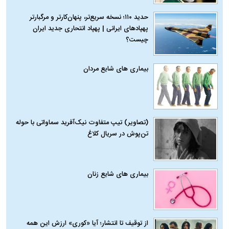
حدید ۱۱۰؛ نسخه سریع‌تر، پنهان‌کارتر و مرگبارتر
پهپادهای ایرانی | پهپاد انتحاری جدید ایران
چیست؟
بیماری‌ های شایع مردان
(تصاویر) تیپ متفاوت نیک‌آفرید سماواتی با حوله
تن‌پوش در سریال کلاغ
بیماری‌ های شایع زنان
از توقیف تا انتشار؛ آیا «کوری» ارزش این همه