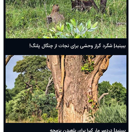
ببینید| شگرد گراز وحشی برای نجات از چنگال پلنگ!
ببینید| دردسر مار کبرا برای بلعیدن بزمجه