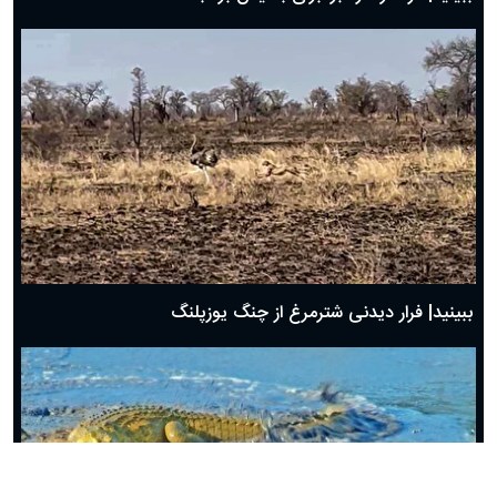
ببینید| فرار دیدنی شترمرغ از چنگ یوزپلنگ