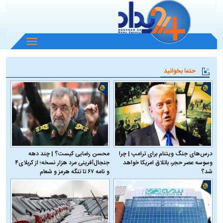
باز
و
بسته
حتما بخوانید
کردن
منو
درس‌های جنگ ویتنام برای ترامپ | چرا
محسن رضایی کیست؟ | چند دهه
وسوسه عصر حجر، باتلاق امریکا خواهد
جنجال‌آفرینی مرد هزار نسخه؛ از کربلای۴
شد؟
و نامه ۶۷ تا تنگه هرمز و شعام