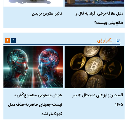
دلیل علاقه برخی افراد به فال و
تاثیر استرس بر بدن
ع
طالع‌بینی چیست؟
آ
تکنولوژی
۱
۲
قیمت روز ارز‌های دیجیتال ۱۶ تیر
هوش مصنوعی «هم‌نوع‌کُش»
چ
۱۴۰۵
نیست؛ جمینای حاضر به حذف مدل
ک
کوچک‌تر نشد