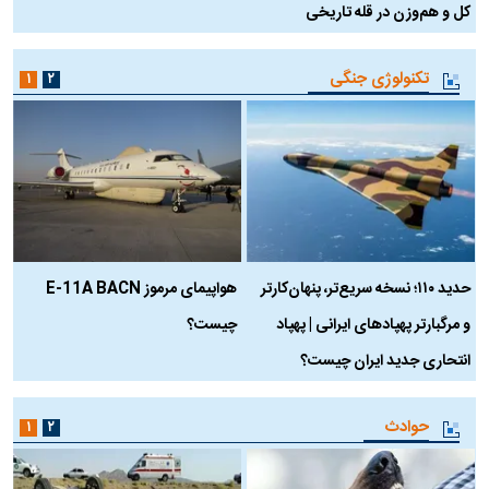
کل و هم‌وزن در قله تاریخی
تکنولوژی جنگی
۱
۲
حدید ۱۱۰؛ نسخه سریع‌تر، پنهان‌کارتر
هواپیمای مرموز E-11A BACN
ف
و مرگبارتر پهپادهای ایرانی | پهپاد
چیست؟
م
انتحاری جدید ایران چیست؟
حوادث
۱
۲