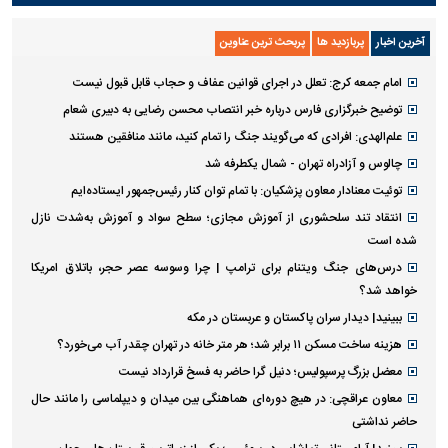
آخرین اخبار
پربازدید ها
پربحث ترین عناوین
امام جمعه کرج: تعلل در اجرای قوانین عفاف و حجاب قابل قبول نیست
توضیح خبرگزاری فارس درباره خبر انتصاب محسن رضایی به دبیری شعام
علم‌الهدی: افرادی که می‌گویند جنگ را تمام کنید، مانند منافقین هستند
چالوس و آزادراه تهران - شمال یکطرفه شد
توئیت معنادار معاون پزشکیان: با تمام توان کنار رئیس‌جمهور ایستاده‌ایم
انتقاد تند سلحشوری از آموزش مجازی؛ سطح سواد و آموزش به‌شدت نازل
شده است
درس‌های جنگ ویتنام برای ترامپ | چرا وسوسه عصر حجر، باتلاق امریکا
خواهد شد؟
ببینید| دیدار سران پاکستان و عربستان در مکه
هزینه ساخت مسکن ۱۱ برابر شد؛ هر متر خانه در تهران چقدر آب می‌خورد؟
معضل بزرگ پرسپولیس؛ دنیل گرا حاضر به فسخ قرارداد نیست
معاون عراقچی: در هیچ دوره‌ای هماهنگی بین میدان و دیپلماسی را مانند حال
حاضر نداشتی