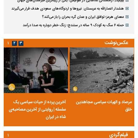
ببینید| آرامستانی تماشایی در سوئیس؛ یکی از زیباترین قبرستان‌های جهان
هشدار انصارالله به عربستان: نیروها و اردوگاه‌های سعودی هدف قرار می‌گیرند
معمای هرمز؛ توافق ایران و عمان گره بحران را باز می‌کند؟
حمله ۶ سگ به کودک ۹ ساله در سنندج؛ زنگ خطر دوباره به صدا درآمد
عکس‌نوشت
۱
۲
۳
مرصاد و الهیات سیاسی مجاهدین
آخرین پرده از حیات سیاسی یک
خلق
سلسله | روایتی از آخرین مصاحبه‌ی
شاه در ایران
فیلم‌گردی
۱