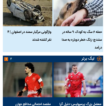
حمله ۶ سگ به کودک ۹ ساله در
واژگونی مرگبار سمند در اصفهان | ۴
ع
سنندج؛ زنگ خطر دوباره به صدا
نفر کشته شدند
ک
درآمد
لیگ برتر
۱
۲
معضل بزرگ پرسپولیس؛ دنیل گرا
مقصد احتمالی مدافع جوان