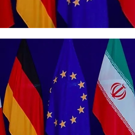
فضاپیمای «استارشیپ» ایلان ماسک
حدید ۱۱۰؛ نسخ
چیست؟
مرگبارتر پهپادهای ا
جدید ایران چیست