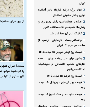
تهران
ابهام بزرگ درباره قرارداد یاسر آسانی؛
اولین چالش حقوقی استقلال
از بین بردن حشرات
هشدار هواشناسی؛ رگبار، رعدوبرق و
وزش باد شدید در نقاط مختلف کشور
کالابرگ این گروه‌ها شارژ شد
واشنگتن‌پست: نارضایتی ترامپ از
هگست بر سر جنگ ایران
قیمت روز گوشی موبایل ۱۵ مرداد ۱۴۰۵
ونس: برای حل پرونده ایران از همه
ابزارهای نظامی، اقتصادی و دیپلماتیک
ببینید| مهران غفوریا
استفاده می‌کنیم
را کم نکرده بودم، شا
قیمت روز خودرو ۱۵ مرداد ۱۴۰۵
اکبر عبدی از دنیا می‌
قیمت روز ارز‌های دیجیتال ۱۵ مرداد
۱۴۰۵
قیمت دلار، طلا و سکه امروز ۱۵ مرداد
۱۴۰۵
روزنامه جمهوری اسلامی خواستار