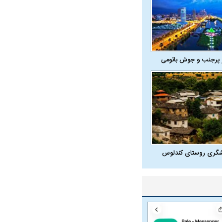
 پرجنب و جوش باتومی
شگری روستای کندلوس