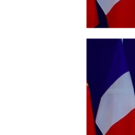
ه سریع‌تر، پنهان‌کارتر و
هواپیمای مرموز E-11A BACN چیست؟
یرانی | پهپاد انتحاری
؟