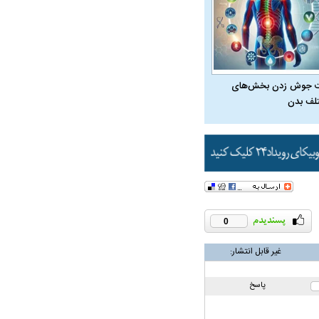
 جوش زدن بخش‌های
لف بدن
در دوران قاجار چگونه
مردی که سر خم نکرد؟ | غلامرضا تختی و
مرصاد و ال
حکومت پهلوی
0
غیر قابل انتشار:
پاسخ