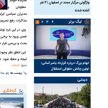
سازنده خواند.
ساله بر اثر برق
واژگونی مرگبار سمند در اصفهان | ۴ نفر
عکس| ماجرای کشف جسد
معاونان و
کشته شدند
توسط حیوانات خورده شد
مذاکرات رفع تحریم‌
لیگ برتر
۱
۲
۳
۴
وی در این باره نوشت
ضمن ورود به برخی ج
بحث و بررسی قرار دا
این اتفاق نظر وجود
ایجاد و حفظ شود. تو
 برای
ابهام بزرگ درباره قرارداد یاسر آسانی؛
پرسپولیس در انتظار سه 
منبع:
انتخاب
اولین چالش حقوقی استقلال
پیش از شروع لیگ
برچسب ها:
ژنو
،
مذاک
دیدنی
گردشگری