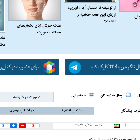
از توقیف تا انتشار؛ آیا «کوری»
ارزش این همه حاشیه را
نان
داشت؟
علت جوش زدن بخش‌های
مختلف صورت
علت
مخت
اسی یک سلسله |
ریشه‌های عزاداری ماه محرم در فرهنگ
عزاداری ماه محرم 
ی شاه در ایران
و تاریخ ایران
انجام می‌شد؟
ل
ارسال به دوستان
نسخه چاپی
عضویت در خبرنامه
انتشار یافته:
۱
در انتظار بررسی:
رات بینندگان
۰۸:۱۵ - ۱۴۰۳/۱۰/۲۵
|
|
0
0
 نه ، همیشه گفتند ترس برادر مرگه.