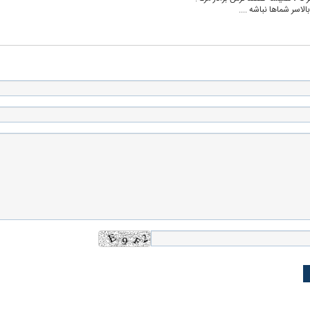
بالاسر شماها نباشه ....
یتی می‌گوید اگر
ببینید| پزشکیان: نقشه کشیده بودند ایران
ببینید| حسن روحان
م زمان زودتر
را ۴۸ ساعته مثل سوریه بگیرند
این جنگ تشدید شو
ظهور می‌کند!
علت تنگی نفس و راه های درمان آن
دلیل علاقه برخی اف
چیست؟