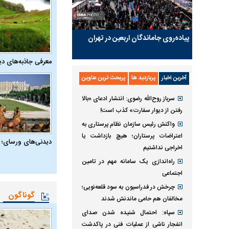
پیاده‌روی جاماندگان اربعین در تهران
معرفی جاذبه‌های دی
آخرین اخبار
پربازدید ها
پربحث ترین عناوین
سرباز روح‌الله رضوی: انتشار ادعای «بالا
رفتن از دیوار سفارت» کذب است!
واکنش رئیس سازمان نظام پرستاری به
اعتراضات پرستاران؛ هیچ بازداشت یا
دیدنی‌های ورسای؛ 
اخراجی نداشتیم
راه‌اندازی یک سامانه مهم در تامین
اجتماعی
چرخش در فدراسیون به سود قلعه‌نویی؛
گوناگون
مخالفان هم حامی ماندنش شدند
سپاه: احتمال شنیده شدن صدای
انفجار ناشی از عملیات فنی در پاکدشت