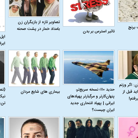
تصاویر تازه از بازیگران زن
 برنج
بامداد خمار در پشت صحنه
تاثیر استرس بر بدن
اپل 
ایرا
ن: اگر وزنم
حدید ۱۱۰؛ نسخه سریع‌تر،
(تص
بیماری‌ های شایع مردان
ید قبل از
پنهان‌کارتر و مرگبارتر پهپادهای
نیک
رفتم!
ایرانی | پهپاد انتحاری جدید
تن‌
ایران چیست؟