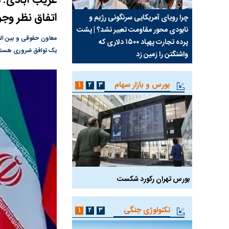
غریب آبادی: د
اتفاق نظر وجو
ب جواب
چرا رویای آمریکایی سرنگونی رژیم و
مطالعه رفتار هیستریک ص
نابودی محور مقاومت تعبیر نشد؟ | پشت
کمپین نه به اعدام
معاون حقوقی و بین الم
پرده تجارت پهپاد‌ ۱۵۰۰ دلاری که
یک توافق ضروری هستند،
واشنگتن را زمین زد
بورس و بازار سهام
۱
۲
۳
بورس تهران رکورد شکست
سیگنال مثبت دیپلماسی 
تکنولوژی جنگی
۱
۲
۳