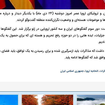
 ناشناس که
مرگ دلخراش دختر ۱۸ ساله بر اثر برق
گرفتگی
کشته شدند
مدیران سیاسی ایران و تروئیکای اروپا عصر امروز دوشنبه (۲۴ دی ماه) ب
ها و موضوعات هسته‌ای و وضعیت نگران‌کننده منطقه گفت‌وگو کردند.
: دور سوم گفتگوهای ایران و سه کشور اروپایی در ژنو برگزار شد. این گفتگوها
زئیات، ایده هایی را در دو حوزه رفع تحریم و هسته ای که برای حصول به یک
دیم.
 داشت که مذاکرات باید ازسرگیری شده و برای رسیدن به یک توافق، باید فضای
افق شد که گفتگوها ادامه یابد.
خرید کلیدی
بازگشت مدافع جوان پرسپولیس پس از
پاسخ مثبت فیفا ب
۵ ماه دوری
جذب مدافع جوان
رات
،
اتحادیه اروپا
،
جمهوری اسلامی ایران