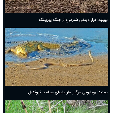
ببینید| فرار دیدنی شترمرغ از چنگ یوزپلنگ
ببینید| رویارویی مرگبار مار مامبای سیاه با کروکدیل