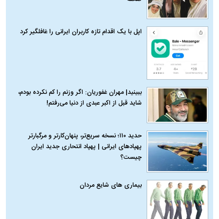
اپل با یک اقدام تازه کاربران ایرانی را غافلگیر کرد
ببینید| مهران غفوریان: اگر وزنم را کم نکرده بودم،
شاید قبل از اکبر عبدی از دنیا می‌رفتم!
حدید ۱۱۰؛ نسخه سریع‌تر، پنهان‌کارتر و مرگبارتر
پهپادهای ایرانی | پهپاد انتحاری جدید ایران
چیست؟
بیماری‌ های شایع مردان