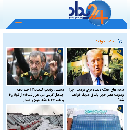
باز
و
بسته
حتما بخوانید
کردن
منو
درس‌های جنگ ویتنام برای ترامپ | چرا
محسن رضایی کیست؟ | چند دهه
وسوسه عصر حجر، باتلاق امریکا خواهد
جنجال‌آفرینی مرد هزار نسخه؛ از کربلای۴
شد؟
و نامه ۶۷ تا تنگه هرمز و شعام