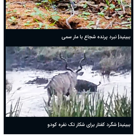
ببینید| نبرد پرنده شجاع با مار سمی
ببینید| شگرد کفتار برای شکار تک نفره کودو