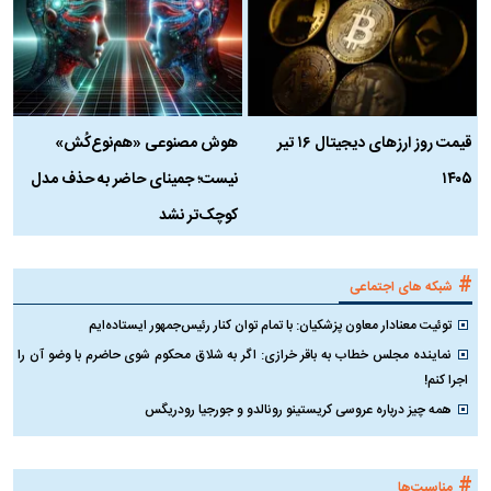
قیمت روز ارز‌های دیجیتال ۱۶ تیر
هوش مصنوعی «هم‌نوع‌کُش»
چ
۱۴۰۵
نیست؛ جمینای حاضر به حذف مدل
ک
کوچک‌تر نشد
#
شبکه های اجتماعی
توئیت معنادار معاون پزشکیان: با تمام توان کنار رئیس‌جمهور ایستاده‌ایم
نماینده مجلس خطاب به باقر خرازی: اگر به شلاق محکوم شوی حاضرم با وضو آن را
اجرا کنم!
همه چیز درباره عروسی کریستینو رونالدو و جورجیا رودریگس
#
مناسبت‌ها