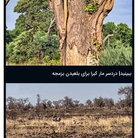
ببینید| دردسر مار کبرا برای بلعیدن بزمجه