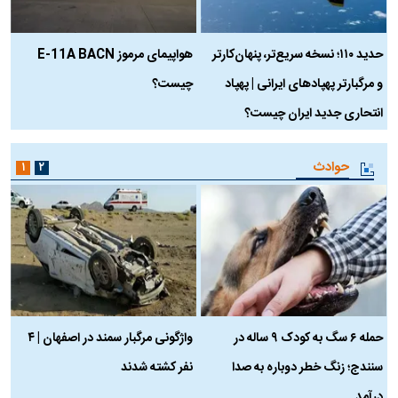
حدید ۱۱۰؛ نسخه سریع‌تر، پنهان‌کارتر
هواپیمای مرموز E-11A BACN
ف
و مرگبارتر پهپادهای ایرانی | پهپاد
چیست؟
م
انتحاری جدید ایران چیست؟
حوادث
۱
۲
حمله ۶ سگ به کودک ۹ ساله در
واژگونی مرگبار سمند در اصفهان | ۴
ع
سنندج؛ زنگ خطر دوباره به صدا
نفر کشته شدند
ک
درآمد