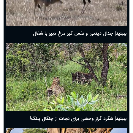
دعای روز اول ماه مبارک رمضان، ۳۰ بهمن ۱۴۰۴
حضرت زینب(س) چگونه از دنیا رفت؟
بهترین پیامک تبریک روز پدر ۱۴۰۴؛ جملات زیبا و صمیمانه
روز پدر ۱۴۰۴ چه روزی است؟
ببینید| جدال دیدنی و نفس گیر مرغ دبیر با شغال
ببینید| شگرد گراز وحشی برای نجات از چنگال پلنگ!