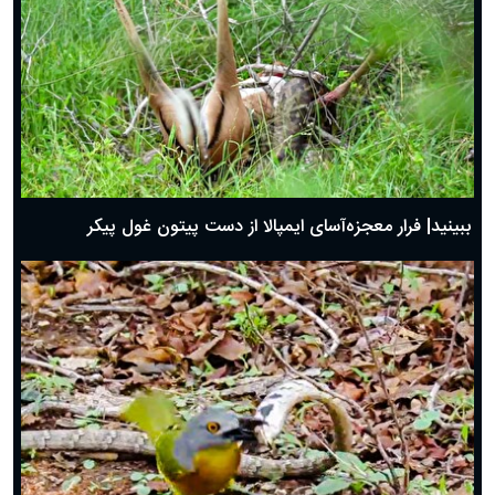
ببینید| فرار معجزه‌آسای ایمپالا از دست پیتون غول پیکر