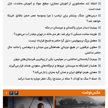
انتقاد تند سلحشوری از آموزش مجازی؛ سطح سواد و آموزش به‌شدت نازل
شده است
درس‌های جنگ ویتنام برای ترامپ | چرا وسوسه عصر حجر، باتلاق امریکا
خواهد شد؟
ببینید| دیدار سران پاکستان و عربستان در مکه
هزینه ساخت مسکن ۱۱ برابر شد؛ هر متر خانه در تهران چقدر آب می‌خورد؟
معضل بزرگ پرسپولیس؛ دنیل گرا حاضر به فسخ قرارداد نیست
معاون عراقچی: در هیچ دوره‌ای هماهنگی بین میدان و دیپلماسی را مانند حال
حاضر نداشتی
ببینید| آرامستانی تماشایی در سوئیس؛ یکی از زیباترین قبرستان‌های جهان
هشدار انصارالله به عربستان: نیروها و اردوگاه‌های سعودی هدف قرار می‌گیرند
معمای هرمز؛ توافق ایران و عمان گره بحران را باز می‌کند؟
حمله ۶ سگ به کودک ۹ ساله در سنندج؛ زنگ خطر دوباره به صدا درآمد
عکس‌نوشت
۱
۲
۳