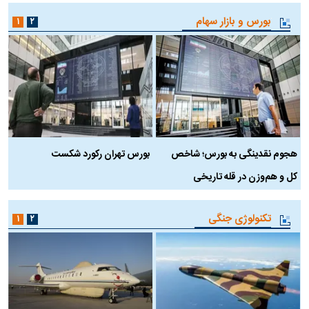
بورس و بازار سهام
۱
۲
هجوم نقدینگی به بورس؛ شاخص
بورس تهران رکورد شکست
س
کل و هم‌وزن در قله تاریخی
تکنولوژی جنگی
۱
۲