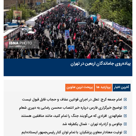
پیاده‌روی جاماندگان اربعین در تهران
آخرین اخبار
پربازدید ها
پربحث ترین عناوین
امام جمعه کرج: تعلل در اجرای قوانین عفاف و حجاب قابل قبول نیست
توضیح خبرگزاری فارس درباره خبر انتصاب محسن رضایی به دبیری شعام
علم‌الهدی: افرادی که می‌گویند جنگ را تمام کنید، مانند منافقین هستند
چالوس و آزادراه تهران - شمال یکطرفه شد
توئیت معنادار معاون پزشکیان: با تمام توان کنار رئیس‌جمهور ایستاده‌ایم