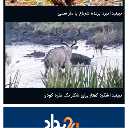
ببینید| نبرد پرنده شجاع با مار سمی
ببینید| شگرد کفتار برای شکار تک نفره کودو