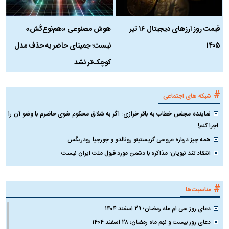
قیمت روز ارز‌های دیجیتال ۱۶ تیر
هوش مصنوعی «هم‌نوع‌کُش»
چ
۱۴۰۵
نیست؛ جمینای حاضر به حذف مدل
ک
کوچک‌تر نشد
#
شبکه های اجتماعی
نماینده مجلس خطاب به باقر خرازی: اگر به شلاق محکوم شوی حاضرم با وضو آن را
اجرا کنم!
همه چیز درباره عروسی کریستینو رونالدو و جورجیا رودریگس
انتقاد تند نبویان: مذاکره با دشمن مورد قبول ملت ایران نیست
#
مناسبت‌ها
دعای روز سی ام ماه رمضان؛ ۲۹ اسفند ۱۴۰۴
دعای روز بیست و نهم ماه رمضان؛ ۲۸ اسفند ۱۴۰۴