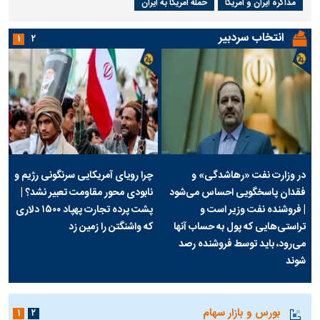
مذاکره ایران و آمریکا
حمله آمریکا به ایران
انتخاب سردبیر
۱
۲
در وزارت نفت «رهاشدگی» و
چرا رویای آمریکایی سرنگونی رژیم و
فقدان پاسخگویی احساس می‌شود
نابودی محور مقاومت تعبیر نشد؟ |
| فروشنده نفت وزیر است و
پشت پرده تجارت پهپاد‌ ۱۵۰۰ دلاری
تراستی‌هایی که پول به حساب آنها
که واشنگتن را زمین زد
می‌رود، باید توسط فروشنده رصد
شوند
بورس و بازار سهام
۱
۲