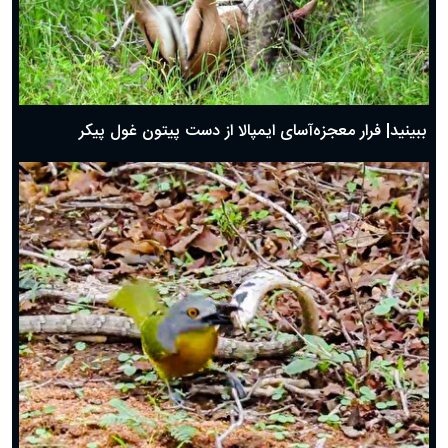
ببینید| فرار معجزه‌آسای ایمپالا از دست پیتون غول پیکر