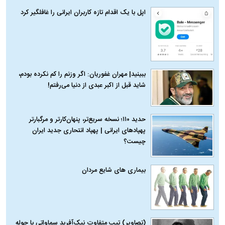
اپل با یک اقدام تازه کاربران ایرانی را غافلگیر کرد
ببینید| مهران غفوریان: اگر وزنم را کم نکرده بودم،
شاید قبل از اکبر عبدی از دنیا می‌رفتم!
حدید ۱۱۰؛ نسخه سریع‌تر، پنهان‌کارتر و مرگبارتر
پهپادهای ایرانی | پهپاد انتحاری جدید ایران
چیست؟
بیماری‌ های شایع مردان
(تصاویر) تیپ متفاوت نیک‌آفرید سماواتی با حوله