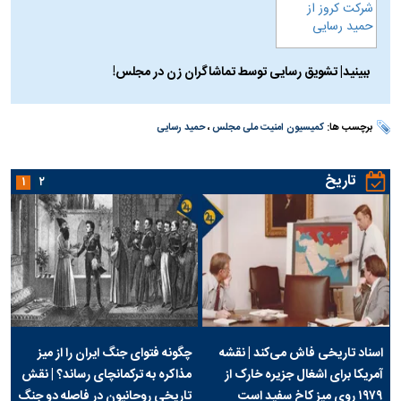
ببینید| تشویق رسایی توسط تماشاگران زن در مجلس!
برچسب ها:
کمیسیون امنیت ملی مجلس
،
حمید رسایی
تاریخ
۱
۲
اسناد تاریخی فاش می‌کند | نقشه
چگونه فتوای جنگ ایران را از میز
آمریکا برای اشغال جزیره خارک از
مذاکره به ترکمانچای رساند؟ | نقش
۱۹۷۹ روی میز کاخ سفید است
تاریخی روحانیون در فاصله دو جنگ