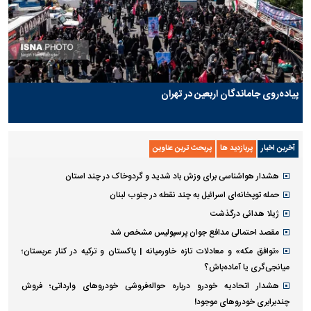
پیاده‌روی جاماندگان اربعین در تهران
آخرین اخبار
پربازدید ها
پربحث ترین عناوین
هشدار هواشناسی برای وزش باد شدید و گردوخاک در چند استان
حمله توپخانه‌ای اسرائیل به چند نقطه در جنوب لبنان
ژیلا هدائی درگذشت
مقصد احتمالی مدافع جوان پرسپولیس مشخص شد
«توافق مکه» و معادلات تازه خاورمیانه | پاکستان و ترکیه در کنار عربستان؛
میانجی‌گری یا آماده‌باش؟
هشدار اتحادیه خودرو درباره حواله‌فروشی خودروهای وارداتی‌؛ فروش
چندبرابری خودروهای موجود!