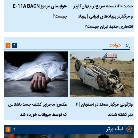
حدید ۱۱۰؛ نسخه سریع‌تر، پنهان‌کارتر
هواپیمای مرموز E-11A BACN
ف
و مرگبارتر پهپادهای ایرانی | پهپاد
چیست؟
م
انتحاری جدید ایران چیست؟
حوادث
۱
۲
واژگونی مرگبار سمند در اصفهان | ۴
عکس| ماجرای کشف جسد ناشناس
نفر کشته شدند
که توسط حیوانات خورده شد
گ
لیگ برتر
۱
۲