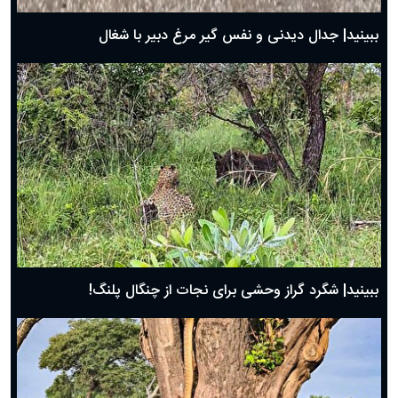
روز پدر ۱۴۰۴ چه روزی است؟
ببینید| جدال دیدنی و نفس گیر مرغ دبیر با شغال
ببینید| شگرد گراز وحشی برای نجات از چنگال پلنگ!