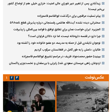
زیدآبادی پس از تغییر دبیر شورای عالی امنیت: خرازی خیلی هم از اوضاع کشور
بی‌خبر نیست!
پیام تسلیت عراقچی برای درگذشت ابوالقاسم قاسم‌زاده
سخنرانی دیده نشده آیت‌الله هاشمی رفسنجانی درباره پذیرش قطع نامه۵۹۸
الجزیره: ایران خواست عمان برای تطابق توافق با قواعد بین‌المللی را پذیرفت
چرا دارو در قفسه داروخانه نیست، اما نزد دلالان فراوان است؟
نوجوان تایلندی قبل از حمله به مدرسه، دو عضو خانواده خود را کشته بود
طالبان: داعش را به طور کامل در افغانستان سرکوب کردیم
ببینید| حضور محمدجواد ظریف در مراسم تشییع ابوالقاسم قاسم‌زاده
اردوغان راهی عربستان سعودی شد| رایزنی با بن‌سلمان و نخست‌وزیر پاکستان
عکس‌نوشت
۱
۲
۳