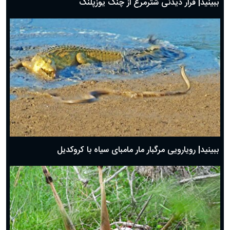
ببینید| فرار دیدنی شترمرغ از چنگ یوزپلنگ
ببینید| رویارویی مرگبار مار مامبای سیاه با کروکدیل