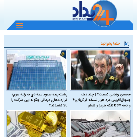
باز
و
بسته
حتما بخوانید
کردن
منو
محسن رضایی کیست؟ | چند دهه
پشت پرده صعود بیمه دی به رتبه سوم؛
جنجال‌آفرینی مرد هزار نسخه؛ از کربلای۴
قراردادهای درمانی چگونه این شرکت را
و نامه ۶۷ تا تنگه هرمز و شعام
بالا کشیدند؟