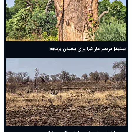
ببینید| دردسر مار کبرا برای بلعیدن بزمجه