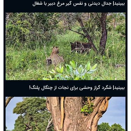
ببینید| جدال دیدنی و نفس گیر مرغ دبیر با شغال
ببینید| شگرد گراز وحشی برای نجات از چنگال پلنگ!