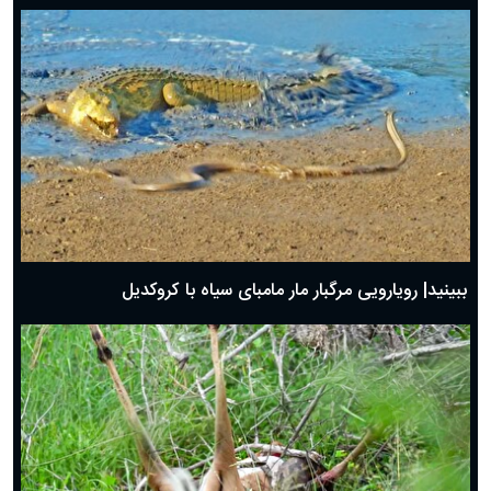
ببینید| رویارویی مرگبار مار مامبای سیاه با کروکدیل