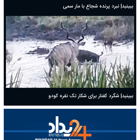
ببینید| نبرد پرنده شجاع با مار سمی
ببینید| شگرد کفتار برای شکار تک نفره کودو