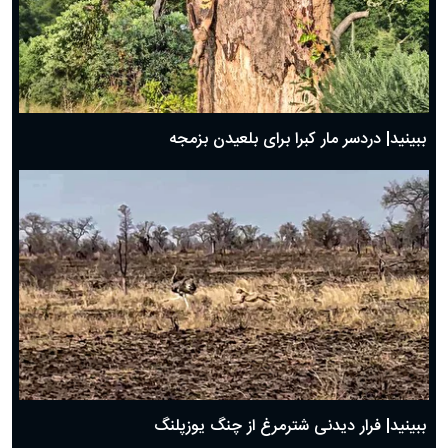
ببینید| دردسر مار کبرا برای بلعیدن بزمجه
ببینید| فرار دیدنی شترمرغ از چنگ یوزپلنگ