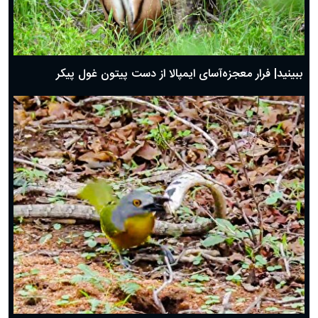
ببینید| فرار معجزه‌آسای ایمپالا از دست پیتون غول پیکر