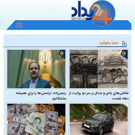
باز
و
بسته
حتما بخوانید
کردن
منو
نقاشی‌های بادپر و جدال بر سر دو روایت از
رنجبرزاده: تراستی‌ها را برای همیشه
دهه شصت
بخشکانیم