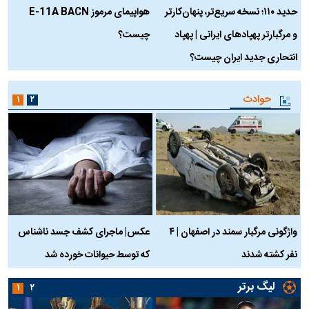
حدید ۱۱۰؛ نسخه سریع‌تر، پنهان‌کارتر
هواپیمای مرموز E-11A BACN
ف
و مرگبارتر پهپادهای ایرانی | پهپاد
چیست؟
م
انتحاری جدید ایران چیست؟
حوادث
۱
۲
واژگونی مرگبار سمند در اصفهان | ۴
عکس| ماجرای کشف جسد ناشناس
نفر کشته شدند
که توسط حیوانات خورده شد
گ
لیگ برتر
۱
۲