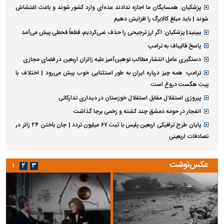
پزشکیان: همسایگان ما اجازه ندادند عده‌ای وارد کشور شوند و باعث اغتشاش
شوند | باید مبلغ کالابرگ را افزایش دهیم
ببینید| پزشکیان: اگر ارز ترجیحی را حذف نمی‌کردیم، قطعاً قحطی پیش می‌آمد
پاسخ قالیباف به ترامپ
دستگیری عامل انتشار مطالب توهین‌آمیز علیه زائران اربعین در فضای مجازی
ترامپ: همه چیز درباره ایران به طور استثنایی خوب پیش می‌رود | اختلاف با
پیت هگست دروغ است
پیروزی استقلال مقابل استقلال خوزستان در دیداری تدارکاتی
انفجار در حومه دمشق چند کشته و زخمی برجا گذاشت
پایان طرح ترافیکی اربعین پلیس با ثبت ۶۷ میلیون تردد | جان باختن ۲۴ زائر در
تصادفات اربعینی
عکس‌نوشت
۱
۲
۳