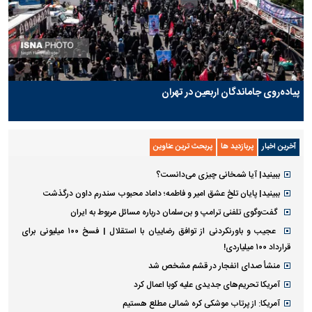
پیاده‌روی جاماندگان اربعین در تهران
آخرین اخبار
پربازدید ها
پربحث ترین عناوین
ببینید| آیا شمخانی چیزی می‌دانست؟
ببینید| پایان تلخ عشق امیر و فاطمه؛ داماد محبوب سندرم داون درگذشت
گفت‌وگوی تلفنی ترامپ و بن‌سلمان درباره مسائل مربوط به ایران
عجیب و باورنکردنی از توافق رضاییان با استقلال | فسخ ۱۰۰ میلیونی برای
قرارداد ۱۰۰ میلیاردی!
منشأ صدای انفجار در قشم مشخص شد
آمریکا تحریم‌های جدیدی علیه کوبا اعمال کرد
آمریکا: از پرتاب موشکی کره شمالی مطلع هستیم