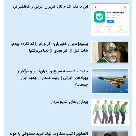
اپل با یک اقدام تازه کاربران ایرانی را غافلگیر کرد
ببینید| مهران غفوریان: اگر وزنم را کم نکرده بودم،
شاید قبل از اکبر عبدی از دنیا می‌رفتم!
حدید ۱۱۰؛ نسخه سریع‌تر، پنهان‌کارتر و مرگبارتر
پهپادهای ایرانی | پهپاد انتحاری جدید ایران
چیست؟
بیماری‌ های شایع مردان
(تصاویر) تیپ متفاوت نیک‌آفرید سماواتی با حوله