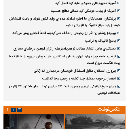
آمریکا تحریم‌های جدیدی علیه کوبا اعمال کرد
آمریکا: از پرتاب موشکی کره شمالی مطلع هستیم
پزشکیان: همسایگان ما اجازه ندادند عده‌ای وارد کشور شوند و باعث اغتشاش
شوند | باید مبلغ کالابرگ را افزایش دهیم
ببینید| پزشکیان: اگر ارز ترجیحی را حذف نمی‌کردیم، قطعاً قحطی پیش می‌آمد
پاسخ قالیباف به ترامپ
دستگیری عامل انتشار مطالب توهین‌آمیز علیه زائران اربعین در فضای مجازی
ترامپ: همه چیز درباره ایران به طور استثنایی خوب پیش می‌رود | اختلاف با
پیت هگست دروغ است
پیروزی استقلال مقابل استقلال خوزستان در دیداری تدارکاتی
انفجار در حومه دمشق چند کشته و زخمی برجا گذاشت
پایان طرح ترافیکی اربعین پلیس با ثبت ۶۷ میلیون تردد | جان باختن ۲۴ زائر در
تصادفات اربعینی
عکس‌نوشت
۱
۲
۳