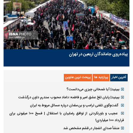
پیاده‌روی جاماندگان اربعین در تهران
آخرین اخبار
پربازدید ها
پربحث ترین عناوین
ببینید| آیا شمخانی چیزی می‌دانست؟
ببینید| پایان تلخ عشق امیر و فاطمه؛ داماد محبوب سندرم داون درگذشت
گفت‌وگوی تلفنی ترامپ و بن‌سلمان درباره مسائل مربوط به ایران
عجیب و باورنکردنی از توافق رضاییان با استقلال | فسخ ۱۰۰ میلیونی برای
قرارداد ۱۰۰ میلیاردی!
منشأ صدای انفجار در قشم مشخص شد