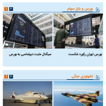
بورس و بازار سهام
۱
۲
بورس تهران رکورد شکست
سیگنال مثبت دیپلماسی به بورس
ب
تکنولوژی جنگی
۱
۲