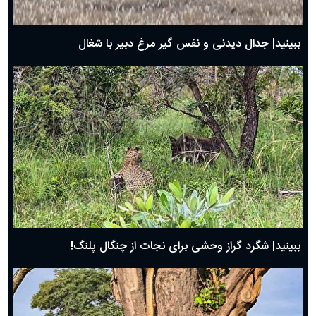
بهترین پیامک تبریک روز پدر ۱۴۰۴؛ جملات زیبا و صمیمانه
روز پدر ۱۴۰۴ چه روزی است؟
ببینید| جدال دیدنی و نفس گیر مرغ دبیر با شغال
ببینید| شگرد گراز وحشی برای نجات از چنگال پلنگ!