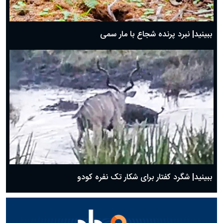
ببینید| نبرد پرنده شجاع با مار سمی
ببینید| شگرد کفتار برای شکار تک نفره کودو