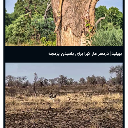
ببینید| دردسر مار کبرا برای بلعیدن بزمجه