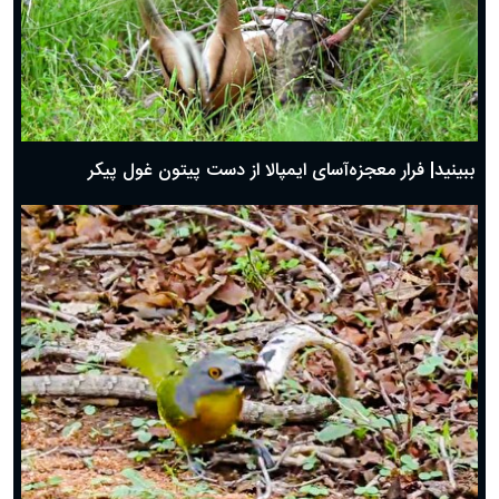
ببینید| فرار معجزه‌آسای ایمپالا از دست پیتون غول پیکر