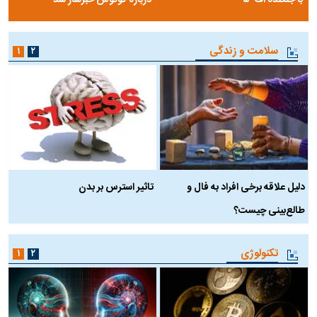
سلامت و زندگی
۱
۲
دلیل علاقه برخی افراد به فال و
تاثیر استرس بر بدن
ع
طالع‌بینی چیست؟
آ
تکنولوژی
۱
۲