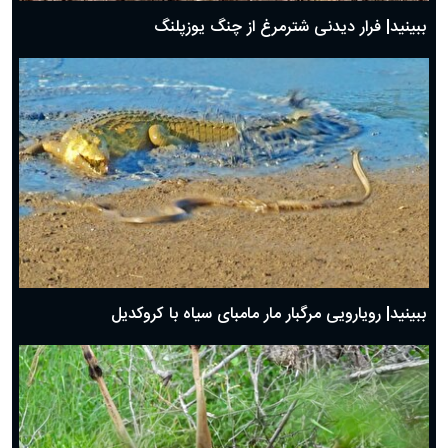
ببینید| فرار دیدنی شترمرغ از چنگ یوزپلنگ
ببینید| رویارویی مرگبار مار مامبای سیاه با کروکدیل