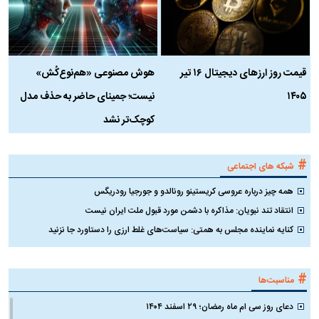
قیمت روز ارز‌های دیجیتال ۱۶ تیر
هوش مصنوعی «هم‌نوع‌کُش»
چ
۱۴۰۵
نیست؛ جمینای حاضر به حذف مدل
ک
کوچک‌تر نشد
#
شبکه های اجتماعی
همه چیز درباره عروسی کریستینو رونالدو و جورجیا رودریگس
انتقاد تند نبویان: مذاکره با دشمن مورد قبول ملت ایران نیست
کنایه نماینده مجلس به همتی: سیاست‌های غلط ارزی را دستاورد جا نزنید
#
مناسبت‌ها
دعای روز سی ام ماه رمضان؛ ۲۹ اسفند ۱۴۰۴