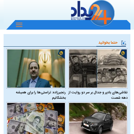
باز
و
بسته
حتما بخوانید
کردن
منو
نقاشی‌های بادپر و جدال بر سر دو روایت از
رنجبرزاده: تراستی‌ها را برای همیشه
دهه شصت
بخشکانیم