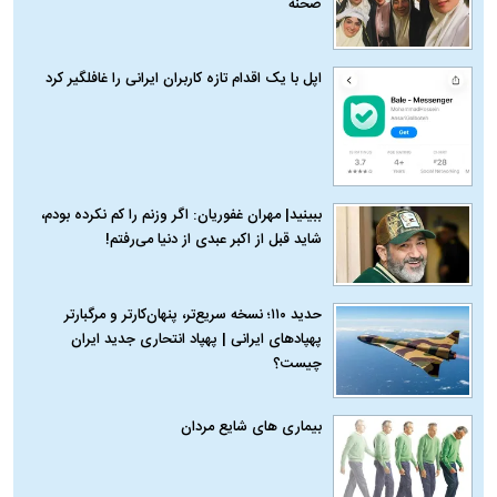
صحنه
اپل با یک اقدام تازه کاربران ایرانی را غافلگیر کرد
ببینید| مهران غفوریان: اگر وزنم را کم نکرده بودم،
شاید قبل از اکبر عبدی از دنیا می‌رفتم!
حدید ۱۱۰؛ نسخه سریع‌تر، پنهان‌کارتر و مرگبارتر
پهپادهای ایرانی | پهپاد انتحاری جدید ایران
چیست؟
بیماری‌ های شایع مردان