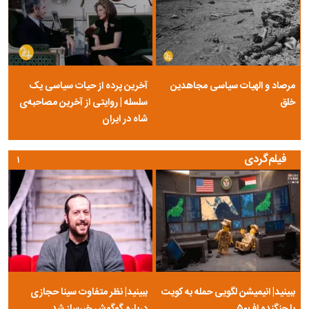
مرصاد و الهیات سیاسی مجاهدین
آخرین پرده از حیات سیاسی یک
خلق
سلسله | روایتی از آخرین مصاحبه‌ی
شاه در ایران
فیلم‌گردی
۱
ببینید| انیمیشن لگویی حمله به کویت
ببینید| نظر متفاوت سینا حجازی
با جنگنده اف-۵
درباره گوگوش خبرساز شد