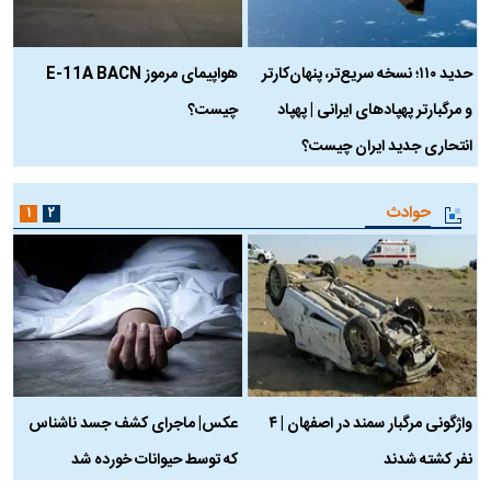
حدید ۱۱۰؛ نسخه سریع‌تر، پنهان‌کارتر
هواپیمای مرموز E-11A BACN
ف
و مرگبارتر پهپادهای ایرانی | پهپاد
چیست؟
م
انتحاری جدید ایران چیست؟
حوادث
۱
۲
واژگونی مرگبار سمند در اصفهان | ۴
عکس| ماجرای کشف جسد ناشناس
نفر کشته شدند
که توسط حیوانات خورده شد
گ