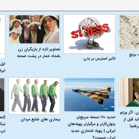
تصاویر تازه از بازیگران زن
 برنج
بامداد خمار در پشت صحنه
تاثیر استرس بر بدن
اپل 
ایرا
ن: اگر وزنم
حدید ۱۱۰؛ نسخه سریع‌تر،
(تص
بیماری‌ های شایع مردان
ید قبل از
پنهان‌کارتر و مرگبارتر پهپادهای
نیک
رفتم!
ایرانی | پهپاد انتحاری جدید
تن‌
ایران چیست؟