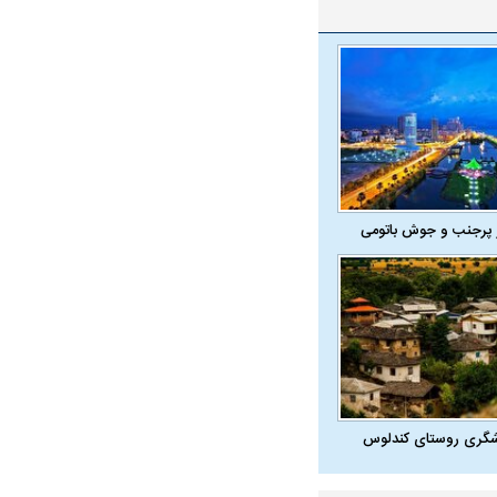
 پرجنب و جوش باتومی
شگری روستای کندلوس