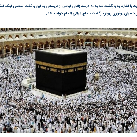
گونی رژیم و
مطالعه رفتار هیستریک صدا و سیما علیه
در وزارت نفت «ر
رئیس سازمان حج و زیارت با اشاره به بازگشت حدود ۷۰ درصد زائران ایرانی از عربستان به ایران، گ
بیر نشد؟ | پشت
کمپین نه به اعدام
پاسخگویی احساس 
وریت برای برقراری پرواز بازگشت حجاج ایرانی انجام خواهد شد.
ه تجارت پهپاد‌ ۱۵۰۰ دلاری که
نفت وزیر است و ت
حساب آنها می‌رود
رصد شوند
؛ شاخص کل و
بورس تهران رکورد شکست
رکوردشکنی تاریخ
وارد کانال ۵.۵ میلیون واحد شد