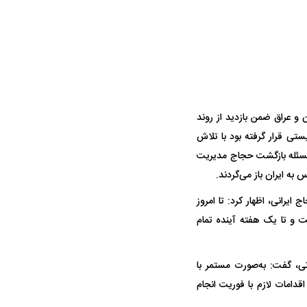
در مرز زمینی عربستان و عراق ضمن بازدید از روند
ه سریع‌تر، پنهان‌کارتر و
هواپیمای مرموز E-11A BACN چیست؟
 قرار گرفته بود با تلاش
یرانی | پهپاد انتحاری
 مسئله بازگشت حجاج مدیریت
؟
ایرانی، اظهار کرد: تا امروز
فر معادل ۷۰ درصد اعزامی‌ها رسیده است و تا یک هفته آینده تمام
تی، گفت: به‌صورت مستمر با
قدامات لازم با فوریت انجام