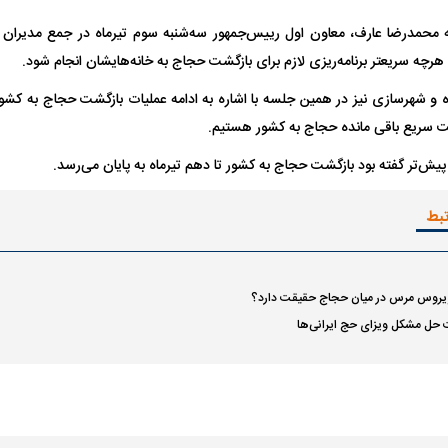
 محمدرضا عارف، معاون اول رییس‌جمهور سه‌شنبه سوم تیرماه در جمع مدیران 
له ۶ سگ به کودک ۹ ساله در سنندج؛
واژگونی مرگبار سمند در اصفهان | ۴ نفر
جراحان قلابی در ش
 هرچه سریعتر برنامه‌ریزی لازم برای بازگشت حجاج به خانه‌هایشان انجام شود.
درآمد
کشته شدند
شدند؛ از تزریق فیل
اه و شهرسازی نیز در همین جلسه با اشاره به ادامه عملیات بازگشت حجاج به کشو
ت سریع باقی مانده حجاج به کشور هستیم.
یش‌تر گفته بود بازگشت حجاج به کشور تا دهم تیرماه به پایان می‌رسد.
تبط
 نهایی شد؛
معضل بزرگ پرسپولیس؛ دنیل گرا حاضر
مقصد احتمالی مد
یروس مرس در میان حجاج حقیقت دارد؟
به فسخ قرارداد نیست
مشخص شد
حل مشکل ویزای حج ایرانی‌ها