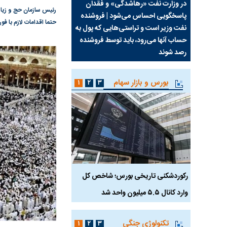
سیما علیه
در وزارت نفت «رهاشدگی» و فقدان
چرا رویای آمریکایی سرن
پاسخگویی احساس می‌شود | فروشنده
نابودی محور مقاومت تع
حتما اقدامات لازم با ف
نفت وزیر است و تراستی‌هایی که پول به
پرد
حساب آنها می‌رود، باید توسط فروشنده
واشنگتن را زمین زد
رصد شوند
بورس و بازار سهام
۱
۲
۳
رکوردشکنی تاریخی بورس؛ شاخص کل
هجوم نقدینگی به بورس
وارد کانال ۵.۵ میلیون واحد شد
هم‌وزن در قله تاریخی
تکنولوژی جنگی
۱
۲
۳