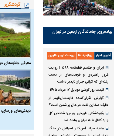
گردشگری
پیاده‌روی جاماندگان اربعین در تهران
آخرین اخبار
پربازدید ها
پربحث ترین عناوین
معرفی جاذبه‌های دی
ایران و طلسم قطعنامه ۵۹۸ | روایت
غرور راهبردی و فرصت‌های از دست
رفته‌ای که اثراتی جبران‌ناپذیر داشت
قیمت روز گوشی موبایل ۱۷ مرداد ۱۴۰۵
گزارش نگران‌کننده فایننشال‌تایمز از
خارک؛ مخازن نفت در حال پر شدن است؟
دیدنی‌های ورسای؛ 
رکوردشکنی تاریخی بورس؛ شاخص کل
وارد کانال ۵.۵ میلیون واحد شد
بیانیه سپاه: آمریکا و اسرائیل در جنگ
علیه ایران با بن‌بست راهبردی مواجه