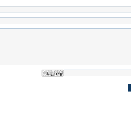
له به کویت با
سخنرانی دیده نشده آیت‌الله هاشمی
ببینید| انیمیشن لگ
رفسنجانی درباره پذیرش قطع نامه۵۹۸
جنگنده اف-۵
علت تنگی نفس و راه های درمان آن
دلیل علاقه برخی اف
چیست؟