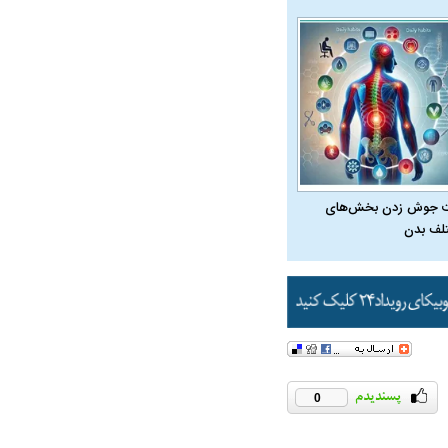
 جوش زدن بخش‌های
لف بدن
در دوران قاجار چگونه
مردی که سر خم نکرد؟ | غلامرضا تختی و
مرصاد و ال
حکومت پهلوی
0