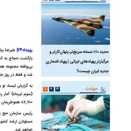
رویداد۲۴|
 ماسک
حدید ۱۱۰؛ نسخه سریع‌تر، پنهان‌کارتر و
هواپیمای مرموز E-11A BACN چیست؟
بازگشت حجاج به کش
مرگبارتر پهپادهای ایرانی | پهپاد انتحاری
بی‌وقفه مجموعه همک
جدید ایران چیست؟
شد و فقط در روز جاری ۹۶۰۰ زائر در قالب ۶۷ کاروان با بسته هوایی ـ زمینی به شهر کربلا مشرف و سپس به
به گزارش ایسنا، او 
حوادث
۱
۲
۳
۸۶,۷۰۰ هموطن‌مان به کشورمان برمی‌گردند.
رئیس سازمان حج و ز
مسئولان ارشد کشور د
خواهد شد.