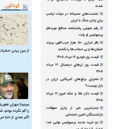
گوناگون
شدند
نشست‌های محرمانه در دولت ترامپ
برای پایان جنگ با ایران
رقم نجومی رضایتنامه مدافع موردنظر
پرسپولیس لو رفت
باقر خرازی: ۵۰ هزار حزب‌اللهی بریزند
خیابان‌ها و بی حجاب‌ها را بکشند
از بین بردن حشرات
قیمت روز خودرو ۱۷ مرداد ۱۴۰۵
قیمت روز ارز‌های دیجیتال ۱۷ مرداد
۱۴۰۵
ماجرای برنج‌های آمریکایی ارزان در
بازار چیست؟
قیمت دلار، طلا و سکه امروز ۱۷ مرداد
۱۴۰۵
ببینید| مهران غفوریا
جدیدترین خبر از واریز معوقات
را کم نکرده بودم، شا
بازنشستگان تامین اجتماعی
اکبر عبدی از دنیا می‌
دو خرید جدید پرسپولیس نهایی شد؛