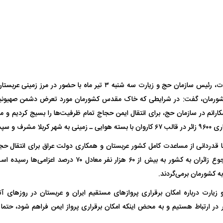
علیرضا بیات، رئیس سازمان حج و زیارت سه شنبه ۳ تیر ماه با حضور 
فضاپیمای «استارشیپ» ایلان ماسک
حدید ۱۱۰؛ نسخ
ورمان، گفت: در شرایطی که خاک مقدس کشورمان مورد تعرض دشمن صهیونیستی
چیست؟
مرگبارتر پهپادهای ا
ارانم در سازمان حج، برای انتقال ایمن حجاج تمام ظرفیت‌ها را بسیج کردیم و
جدید ایران چیست
 ایران باز می‌گردند.
با قدردانی از مساعدت کامل کشور عربستان و همکاری دولت عراق برای انتقال حجاج 
(سوم تیرماه) آمار رجوع زائران به کشور به بیش از ۶۰ هزار ن
یارت درباره امکان برقراری پروازهای مستقیم ایران و عربستان در روزهای آ
ر ارتباط هستیم و به محض اینکه امکان برقراری پرواز ایمن فراهم شود، حتما ا