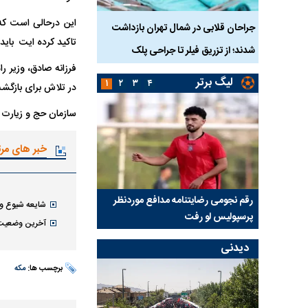
این درحالی است که
واژگونی مرگبار سمند در اصفهان | ۴ نفر
جراحان قلابی در شمال تهران بازداشت
حم
تاکید کرده ایت باید
شدند؛ از تزریق فیلر تا جراحی پلک
زنگ خطر دوباره به صدا 
فرزانه صادق، وزیر ر
لیگ برتر
۱
۲
۳
۴
در تلاش برای بازگش
سازمان حج و زیارت پ
خبر های مر
رسپولیس
رقم نجومی رضایتنامه مدافع موردنظر
دو خرید جدید پرسپولیس
شایعه شیوع و
پرسپولیس لو رفت
امضای قرارداد امروز
آخرین وضعیت 
دیدنی
برچسب ها:
مکه