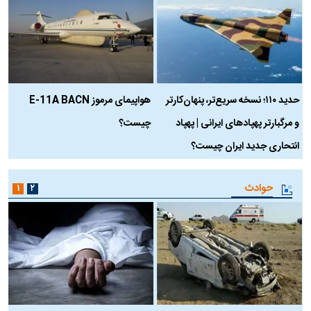
حدید ۱۱۰؛ نسخه سریع‌تر، پنهان‌کارتر
هواپیمای مرموز E-11A BACN
ف
و مرگبارتر پهپادهای ایرانی | پهپاد
چیست؟
م
انتحاری جدید ایران چیست؟
حوادث
۱
۲