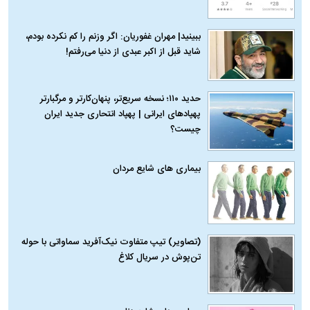
ببینید| مهران غفوریان: اگر وزنم را کم نکرده بودم،
شاید قبل از اکبر عبدی از دنیا می‌رفتم!
حدید ۱۱۰؛ نسخه سریع‌تر، پنهان‌کارتر و مرگبارتر
پهپادهای ایرانی | پهپاد انتحاری جدید ایران
چیست؟
بیماری‌ های شایع مردان
(تصاویر) تیپ متفاوت نیک‌آفرید سماواتی با حوله
تن‌پوش در سریال کلاغ