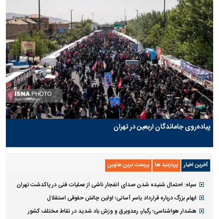
پیاده‌روی جاماندگان اربعین در تهران
آخرین اخبار
پربازدید ها
پربحث ترین عناوین
سپاه: احتمال شنیده شدن صدای انفجار ناشی از عملیات فنی در پاکدشت تهران
ابهام بزرگ درباره قرارداد یاسر آسانی؛ اولین چالش حقوقی استقلال
هشدار هواشناسی؛ رگبار، رعدوبرق و وزش باد شدید در نقاط مختلف کشور