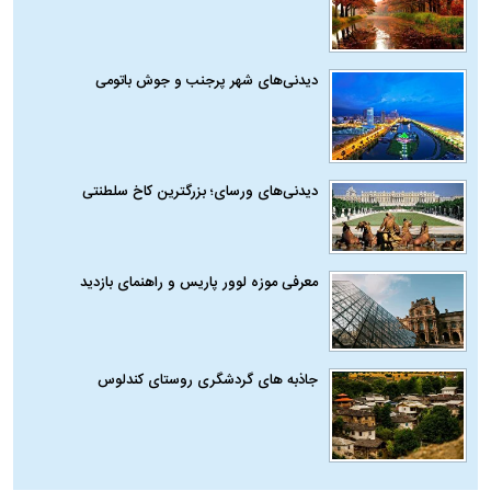
دیدنی‌های شهر پرجنب و جوش باتومی
دیدنی‌های ورسای؛ بزرگترین کاخ سلطنتی
معرفی موزه لوور پاریس و راهنمای بازدید
جاذبه های گردشگری روستای کندلوس