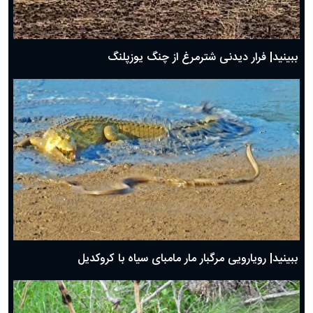
ببینید| فرار دیدنی شترمرغ از چنگ یوزپلنگ
ببینید| رویارویی مرگبار مار مامبای سیاه با کروکدیل