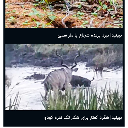
ببینید| نبرد پرنده شجاع با مار سمی
ببینید| شگرد کفتار برای شکار تک نفره کودو