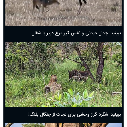
دعای روز اول ماه مبارک رمضان، ۳۰ بهمن ۱۴۰۴
حضرت زینب(س) چگونه از دنیا رفت؟
بهترین پیامک تبریک روز پدر ۱۴۰۴؛ جملات زیبا و صمیمانه
روز پدر ۱۴۰۴ چه روزی است؟
ببینید| جدال دیدنی و نفس گیر مرغ دبیر با شغال
ببینید| شگرد گراز وحشی برای نجات از چنگال پلنگ!