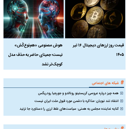
قیمت روز ارز‌های دیجیتال ۱۶ تیر
هوش مصنوعی «هم‌نوع‌کُش»
چ
۱۴۰۵
نیست؛ جمینای حاضر به حذف مدل
ک
کوچک‌تر نشد
#
شبکه های اجتماعی
همه چیز درباره عروسی کریستینو رونالدو و جورجیا رودریگس
انتقاد تند نبویان: مذاکره با دشمن مورد قبول ملت ایران نیست
کنایه نماینده مجلس به همتی: سیاست‌های غلط ارزی را دستاورد جا نزنید
#