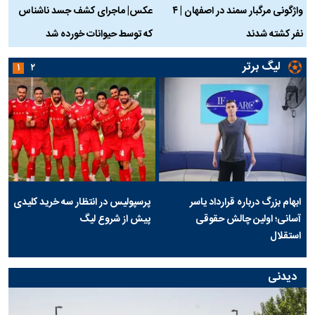
واژگونی مرگبار سمند در اصفهان | ۴
عکس| ماجرای کشف جسد ناشناس
نفر کشته شدند
که توسط حیوانات خورده شد
گ
لیگ برتر
۱
۲
ابهام بزرگ درباره قرارداد یاسر
پرسپولیس در انتظار سه خرید کلیدی
آسانی؛ اولین چالش حقوقی
پیش از شروع لیگ
استقلال
دیدنی