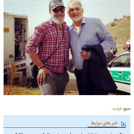
منبع:
فرادید
خبر های مرتبط