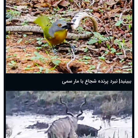
ببینید| نبرد پرنده شجاع با مار سمی