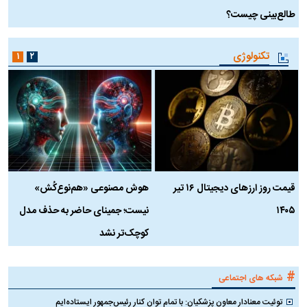
طالع‌بینی چیست؟
آ
تکنولوژی
۱
۲
قیمت روز ارز‌های دیجیتال ۱۶ تیر
هوش مصنوعی «هم‌نوع‌کُش»
چ
۱۴۰۵
نیست؛ جمینای حاضر به حذف مدل
ک
کوچک‌تر نشد
#
شبکه های اجتماعی
توئیت معنادار معاون پزشکیان: با تمام توان کنار رئیس‌جمهور ایستاده‌ایم