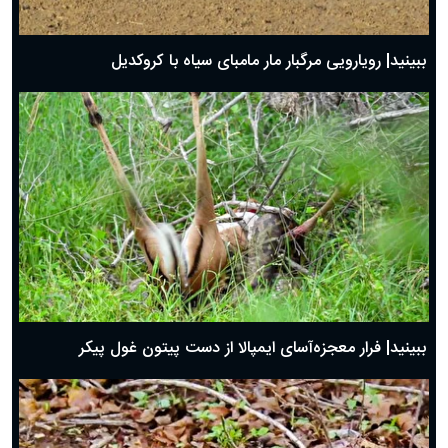
ببینید| رویارویی مرگبار مار مامبای سیاه با کروکدیل
ببینید| فرار معجزه‌آسای ایمپالا از دست پیتون غول پیکر