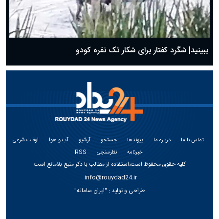
ببینید| شگرد کفتار برای شکار تک نفره کودو
تماس با ما
درباره ما
پیوندها
جستجو
آرشیو
آب و هوا
اوقات شرعی
خبرنامه
نظرسنجی
RSS
کلیه حقوق محفوظ است،استفاده از مطالب با ذکر منبع بلامانع است
info@rouydad24.ir
طراحی و تولید :
"ایران سامانه"