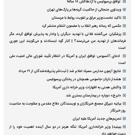
توافق پرسپولیس با اژدهاکش ۱۸ ساله!
ویدئوی جنجالی از حاکمیت گربه‌ها بر پارک‌های تهران
تاکید نخست‌وزیر عراق بر تقویت روابط با عربستان
عکسی که رسانه رهبر انقلاب با مضمون انتقام منتشر کرد
پزشکیان: می‌گفتند فلانی با تهدید دیگران را وادار به پذیرش توافق کرده، مگر
فرماندهان از تهدید من می‌ترسند؟ | کنار گود ایستادند و می‌گویند این جوری
است
ادعای آکسیوس: توافق ایران و آمریکا در انتظار تأیید شورای عالی امنیت ملی
است
نتایج آزمون مدارس سمپاد اعلام شد | ثبت‌نام پذیرفته‌شدگان از ۱۹ مرداد
هشدار تارتار؛ جاسوس همچنان در رختکن پرسپولیس
واکنش همتی به اظهارات وزیر خزانه داری آمریکا
«ایرج» دوباره در بیمارستان بستری شد
بیانیه دبیرکل مجمع خبرنگاران و نویسندگان دفاع مقدس و مقاومت به مناسبت
روز خبرنگار
تحریم‌های جدید آمریکا علیه ایران
ببینید| وزیر خزانه‌داری آمریکا: تنگه هرمز در دو سال آینده اهمیت خود را از
دست خواهد داد