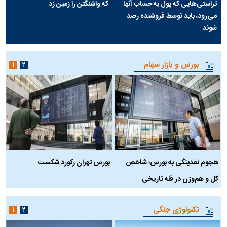
تراستی‌هایی که پول به حساب آنها
که واشنگتن را زمین زد
می‌رود، باید توسط فروشنده رصد
شوند
بورس و بازار سهام
۱
۲
هجوم نقدینگی به بورس؛ شاخص
بورس تهران رکورد شکست
س
کل و هم‌وزن در قله تاریخی
تکنولوژی جنگی
۱
۲