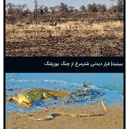
ببینید| فرار دیدنی شترمرغ از چنگ یوزپلنگ