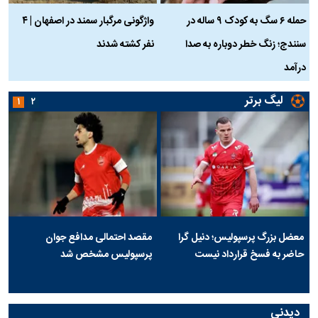
حمله ۶ سگ به کودک ۹ ساله در
واژگونی مرگبار سمند در اصفهان | ۴
ع
سنندج؛ زنگ خطر دوباره به صدا
نفر کشته شدند
ک
درآمد
لیگ برتر
۱
۲
معضل بزرگ پرسپولیس؛ دنیل گرا
مقصد احتمالی مدافع جوان
حاضر به فسخ قرارداد نیست
پرسپولیس مشخص شد
دیدنی