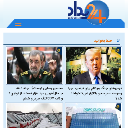
باز
و
بسته
حتما بخوانید
کردن
منو
درس‌های جنگ ویتنام برای ترامپ | چرا
محسن رضایی کیست؟ | چند دهه
وسوسه عصر حجر، باتلاق امریکا خواهد
جنجال‌آفرینی مرد هزار نسخه؛ از کربلای۴
شد؟
و نامه ۶۷ تا تنگه هرمز و شعام