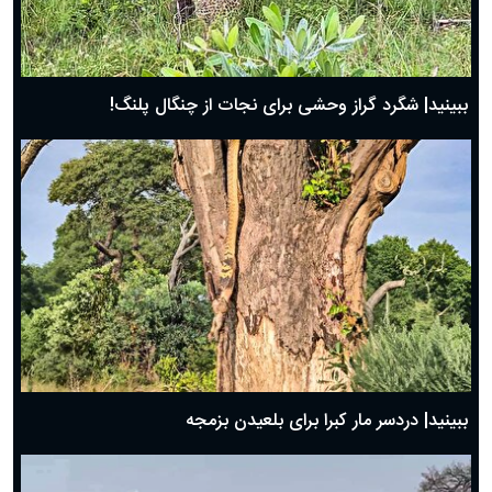
ببینید| شگرد گراز وحشی برای نجات از چنگال پلنگ!
ببینید| دردسر مار کبرا برای بلعیدن بزمجه