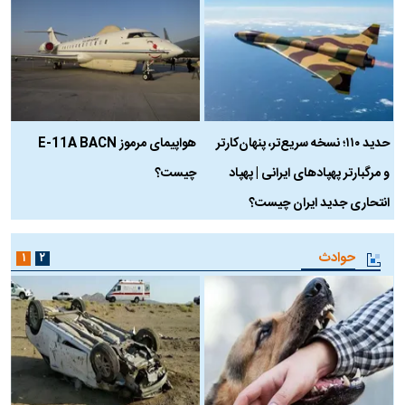
حدید ۱۱۰؛ نسخه سریع‌تر، پنهان‌کارتر
هواپیمای مرموز E-11A BACN
ف
و مرگبارتر پهپادهای ایرانی | پهپاد
چیست؟
م
انتحاری جدید ایران چیست؟
حوادث
۱
۲