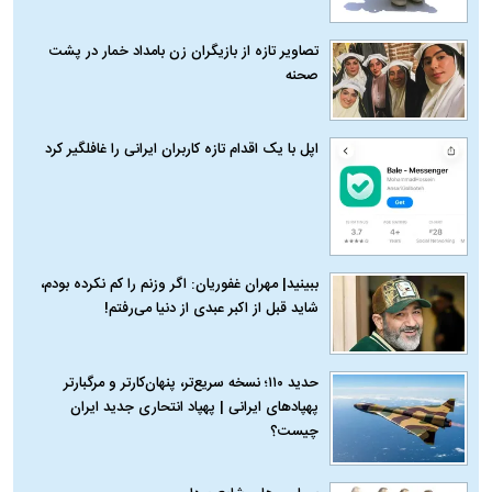
تصاویر تازه از بازیگران زن بامداد خمار در پشت
صحنه
اپل با یک اقدام تازه کاربران ایرانی را غافلگیر کرد
ببینید| مهران غفوریان: اگر وزنم را کم نکرده بودم،
شاید قبل از اکبر عبدی از دنیا می‌رفتم!
حدید ۱۱۰؛ نسخه سریع‌تر، پنهان‌کارتر و مرگبارتر
پهپادهای ایرانی | پهپاد انتحاری جدید ایران
چیست؟