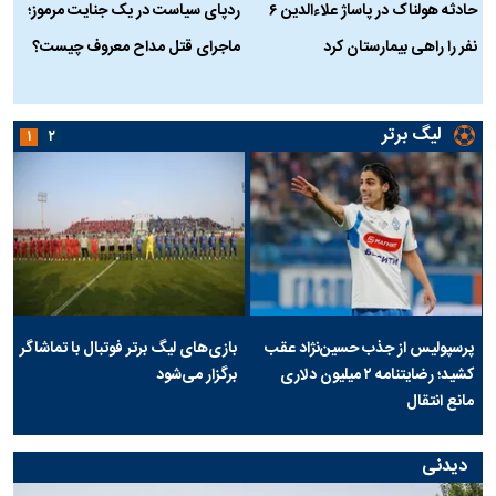
حادثه هولناک در پاساژ علاءالدین ۶
ردپای سیاست در یک جنایت مرموز؛
ج
نفر را راهی بیمارستان کرد
ماجرای قتل مداح معروف چیست؟
ب
ج
لیگ برتر
۱
۲
پرسپولیس از جذب حسین‌نژاد عقب
بازی‌های لیگ برتر فوتبال با تماشاگر
کشید؛ رضایتنامه ۲ میلیون دلاری
برگزار می‌شود
مانع انتقال
دیدنی