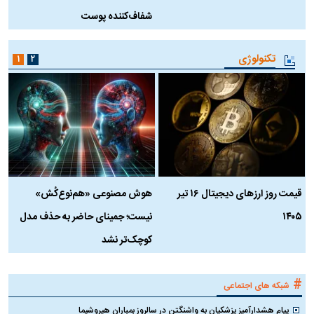
شفاف‌کننده پوست
ط
تکنولوژی
۱
۲
قیمت روز ارز‌های دیجیتال ۱۶ تیر
هوش مصنوعی «هم‌نوع‌کُش»
چ
۱۴۰۵
نیست؛ جمینای حاضر به حذف مدل
ک
کوچک‌تر نشد
#
شبکه های اجتماعی
پیام هشدارآمیز پزشکیان به واشنگتن در سالروز بمباران هیروشیما