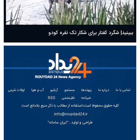
ببینید| شگرد کفتار برای شکار تک نفره کودو
تماس با ما
درباره ما
پیوندها
جستجو
آرشیو
آب و هوا
اوقات شرعی
خبرنامه
نظرسنجی
RSS
کلیه حقوق محفوظ است،استفاده از مطالب با ذکر منبع بلامانع است
info@rouydad24.ir
طراحی و تولید :
"ایران سامانه"