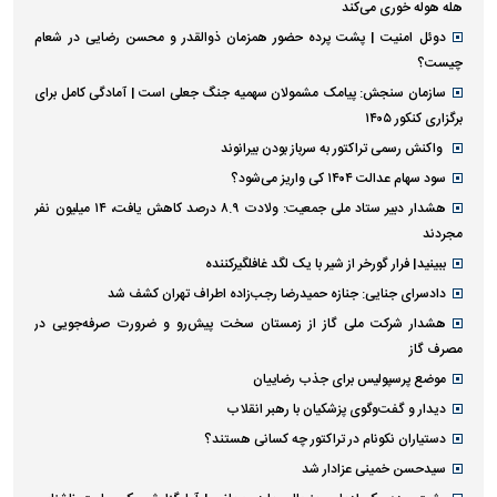
هله هوله خوری می‌کند
دوئل امنیت | پشت پرده حضور همزمان ذوالقدر و محسن رضایی در شعام
چیست؟
سازمان سنجش: پیامک مشمولان سهمیه جنگ جعلی است | آمادگی کامل برای
برگزاری کنکور ۱۴۰۵
واکنش رسمی تراکتور به سرباز بودن بیرانوند
سود سهام عدالت ۱۴۰۴ کی واریز می‌شود؟
هشدار دبیر ستاد ملی جمعیت: ولادت ۸.۹ درصد کاهش یافت، ۱۴ میلیون نفر
مجردند
ببینید| فرار گورخر از شیر با یک لگد غافلگیرکننده
دادسرای جنایی: جنازه حمیدرضا رجب‌زاده اطراف تهران کشف شد
هشدار شرکت ملی گاز از زمستان سخت پیش‌رو و ضرورت صرفه‌جویی در
مصرف گاز
موضع پرسپولیس برای جذب رضاییان
دیدار و گفت‌وگوی پزشکیان با رهبر انقلاب
دستیاران نکونام در تراکتور چه کسانی هستند؟
سیدحسن خمینی عزادار شد