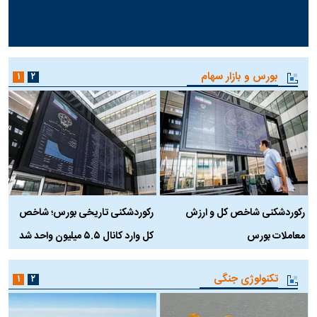
بورس و بازار سهام
۱
۲
رکوردشکنی شاخص کل و ارزش
رکوردشکنی تاریخی بورس؛ شاخص
ه
معاملات بورس
کل وارد کانال ۵.۵ میلیون واحد شد
ک
تکنولوژی جنگی
۱
۲