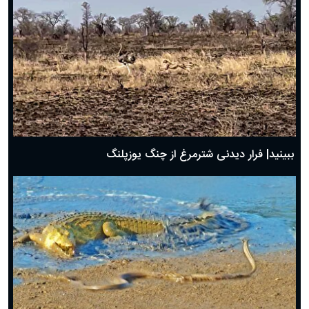
ببینید| فرار دیدنی شترمرغ از چنگ یوزپلنگ