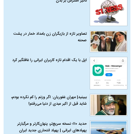
تاثیر استرس بر بدن
تصاویر تازه از بازیگران زن بامداد خمار در پشت
صحنه
اپل با یک اقدام تازه کاربران ایرانی را غافلگیر کرد
ببینید| مهران غفوریان: اگر وزنم را کم نکرده بودم،
شاید قبل از اکبر عبدی از دنیا می‌رفتم!
حدید ۱۱۰؛ نسخه سریع‌تر، پنهان‌کارتر و مرگبارتر
پهپادهای ایرانی | پهپاد انتحاری جدید ایران