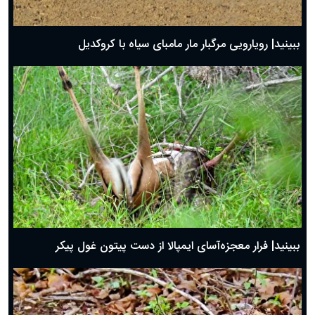
ببینید| رویارویی مرگبار مار مامبای سیاه با کروکدیل
ببینید| فرار معجزه‌آسای ایمپالا از دست پیتون غول پیکر