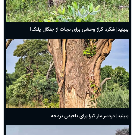
ببینید| شگرد گراز وحشی برای نجات از چنگال پلنگ!
ببینید| دردسر مار کبرا برای بلعیدن بزمجه