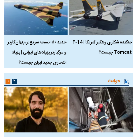
جنگنده شکاری رهگیر آمریکا | F-14
حدید ۱۱۰؛ نسخه سریع‌تر، پنهان‌کارتر
Tomcat چیست؟
و مرگبارتر پهپادهای ایرانی | پهپاد
چ
انتحاری جدید ایران چیست؟
حوادث
۱
۲