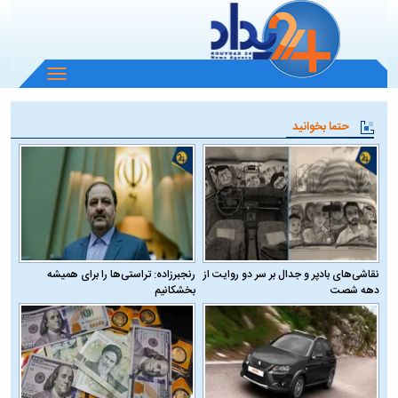
باز
و
بسته
حتما بخوانید
کردن
منو
نقاشی‌های بادپر و جدال بر سر دو روایت از
رنجبرزاده: تراستی‌ها را برای همیشه
دهه شصت
بخشکانیم