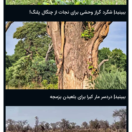
ببینید| شگرد گراز وحشی برای نجات از چنگال پلنگ!
ببینید| دردسر مار کبرا برای بلعیدن بزمجه