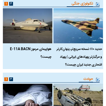
تکنولوژی جنگی
۱
۲
حدید ۱۱۰؛ نسخه سریع‌تر، پنهان‌کارتر
هواپیمای مرموز E-11A BACN
ف
و مرگبارتر پهپادهای ایرانی | پهپاد
چیست؟
م
انتحاری جدید ایران چیست؟
حوادث
۱
۲