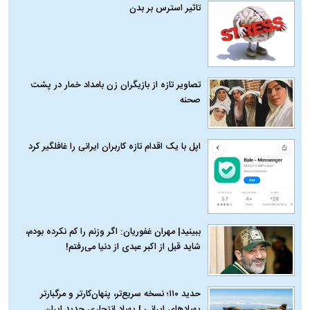
تاثیر استرس بر بدن
تصاویر تازه از بازیگران زن بامداد خمار در پشت
صحنه
اپل با یک اقدام تازه کاربران ایرانی را غافلگیر کرد
ببینید| مهران غفوریان: اگر وزنم را کم نکرده بودم،
شاید قبل از اکبر عبدی از دنیا می‌رفتم!
حدید ۱۱۰؛ نسخه سریع‌تر، پنهان‌کارتر و مرگبارتر
پهپادهای ایرانی | پهپاد انتحاری جدید ایران