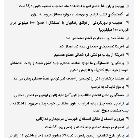
ببینید| پایان تلخ عشق امیر و فاطمه؛ داماد محبوب سندرم داون درگذشت
گفت‌وگوی تلفنی ترامپ و بن‌سلمان درباره مسائل مربوط به ایران
عجیب و باورنکردنی از توافق رضاییان با استقلال | فسخ ۱۰۰ میلیونی برای
قرارداد ۱۰۰ میلیاردی!
منشأ صدای انفجار در قشم مشخص شد
آمریکا تحریم‌های جدیدی علیه کوبا اعمال کرد
آمریکا: از پرتاب موشکی کره شمالی مطلع هستیم
پزشکیان: همسایگان ما اجازه ندادند عده‌ای وارد کشور شوند و باعث اغتشاش
شوند | باید مبلغ کالابرگ را افزایش دهیم
ببینید| پزشکیان: اگر ارز ترجیحی را حذف نمی‌کردیم، قطعاً قحطی پیش می‌آمد
پاسخ قالیباف به ترامپ
دستگیری عامل انتشار مطالب توهین‌آمیز علیه زائران اربعین در فضای مجازی
ترامپ: همه چیز درباره ایران به طور استثنایی خوب پیش می‌رود | اختلاف با
پیت هگست دروغ است
پیروزی استقلال مقابل استقلال خوزستان در دیداری تدارکاتی
انفجار در حومه دمشق چند کشته و زخمی برجا گذاشت
پایان طرح ترافیکی اربعین پلیس با ثبت ۶۷ میلیون تردد | جان باختن ۲۴ زائر در