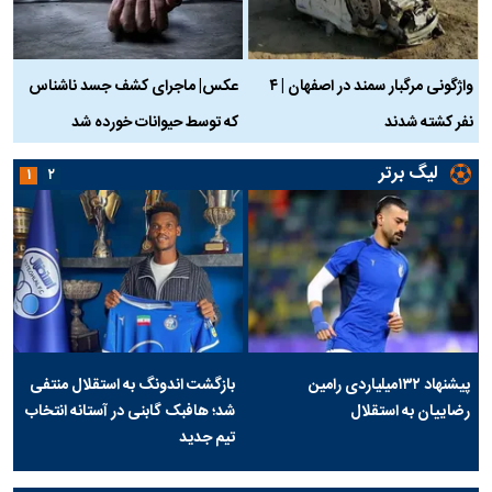
واژگونی مرگبار سمند در اصفهان | ۴
عکس| ماجرای کشف جسد ناشناس
نفر کشته شدند
که توسط حیوانات خورده شد
گ
لیگ برتر
۱
۲
پیشنهاد ۱۳۲میلیاردی رامین
بازگشت اندونگ به استقلال منتفی
رضاییان به استقلال
شد؛ هافبک گابنی در آستانه انتخاب
تیم جدید