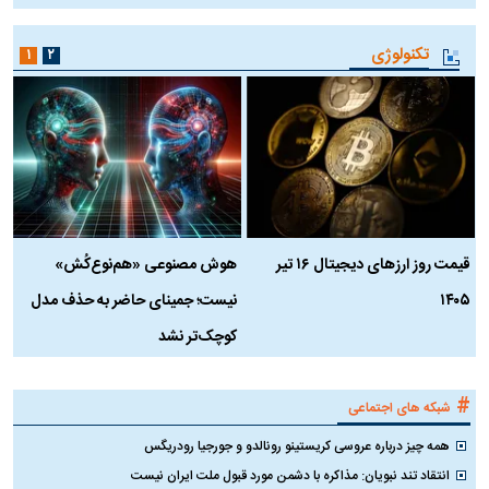
تکنولوژی
۱
۲
قیمت روز ارز‌های دیجیتال ۱۶ تیر
هوش مصنوعی «هم‌نوع‌کُش»
چ
۱۴۰۵
نیست؛ جمینای حاضر به حذف مدل
ک
کوچک‌تر نشد
#
شبکه های اجتماعی
همه چیز درباره عروسی کریستینو رونالدو و جورجیا رودریگس
انتقاد تند نبویان: مذاکره با دشمن مورد قبول ملت ایران نیست