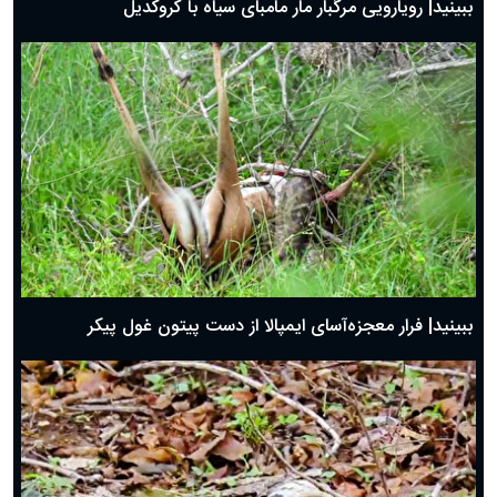
ببینید| رویارویی مرگبار مار مامبای سیاه با کروکدیل
ببینید| فرار معجزه‌آسای ایمپالا از دست پیتون غول پیکر