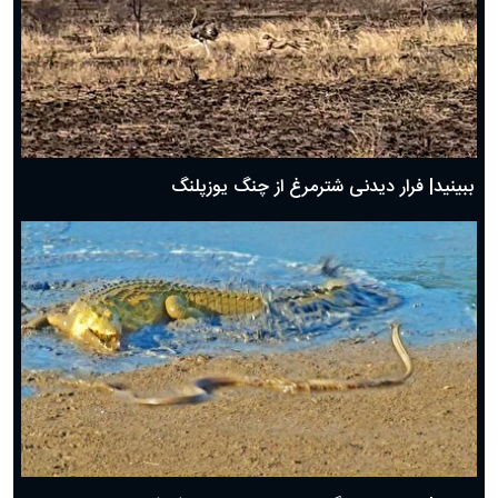
ببینید| فرار دیدنی شترمرغ از چنگ یوزپلنگ