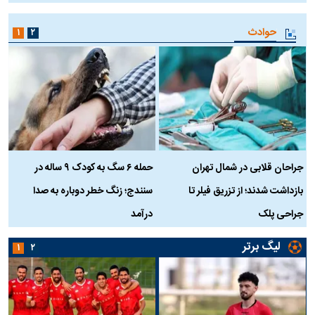
حوادث
۱
۲
جراحان قلابی در شمال تهران
حمله ۶ سگ به کودک ۹ ساله در
بازداشت شدند؛ از تزریق فیلر تا
سنندج؛ زنگ خطر دوباره به صدا
ن
جراحی پلک
درآمد
لیگ برتر
۱
۲