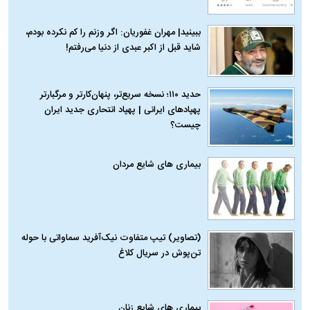
ببینید| مهران غفوریان: اگر وزنم را کم نکرده بودم،
شاید قبل از اکبر عبدی از دنیا می‌رفتم!
حدید ۱۱۰؛ نسخه سریع‌تر، پنهان‌کارتر و مرگبارتر
پهپادهای ایرانی | پهپاد انتحاری جدید ایران
چیست؟
بیماری‌ های شایع مردان
(تصاویر) تیپ متفاوت نیک‌آفرید سماواتی با حوله
تن‌پوش در سریال کلاغ
بیماری‌ های شایع زنان