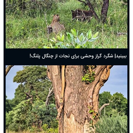
ببینید| شگرد گراز وحشی برای نجات از چنگال پلنگ!