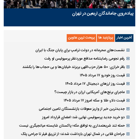
پیاده‌روی جاماندگان اربعین در تهران
آخرین اخبار
پربازدید ها
پربحث ترین عناوین
نشست‌های محرمانه در دولت ترامپ برای پایان جنگ با ایران
رقم نجومی رضایتنامه مدافع موردنظر پرسپولیس لو رفت
باقر خرازی: ۵۰ هزار حزب‌اللهی بریزند خیابان‌ها و بی حجاب‌ها را بکشند
قیمت روز خودرو ۱۷ مرداد ۱۴۰۵
قیمت روز ارز‌های دیجیتال ۱۷ مرداد ۱۴۰۵
ماجرای برنج‌های آمریکایی ارزان در بازار چیست؟
قیمت دلار، طلا و سکه امروز ۱۷ مرداد ۱۴۰۵
جدیدترین خبر از واریز معوقات بازنشستگان تامین اجتماعی
دو خرید جدید پرسپولیس نهایی شد؛ امضای قرارداد امروز
حمله تند شریعتمداری به توافق مکه؛ پاکستان شایسته میانجیگری نیست
جراحان قلابی در شمال تهران بازداشت شدند؛ از تزریق فیلر تا جراحی پلک