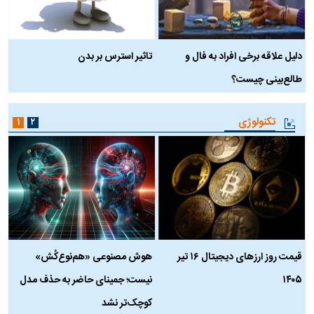
دلیل علاقه برخی افراد به فال و
تاثیر استرس بر بدن
ع
طالع‌بینی چیست؟
آ
تکنولوژی
۱
۲
قیمت روز ارز‌های دیجیتال ۱۶ تیر
هوش مصنوعی «هم‌نوع‌کُش»
چ
۱۴۰۵
نیست؛ جمینای حاضر به حذف مدل
ک
کوچک‌تر نشد