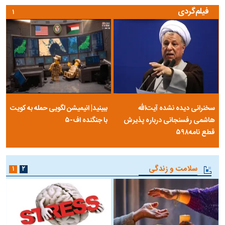
فیلم‌گردی
۱
سخنرانی دیده نشده آیت‌الله
ببینید| انیمیشن لگویی حمله به کویت
هاشمی رفسنجانی درباره پذیرش
با جنگنده اف-۵
قطع نامه۵۹۸
سلامت و زندگی
۱
۲