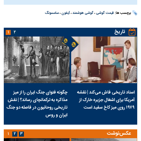
برچسب ها:
قیمت گوشی
،
گوشی هوشمند
،
آیفون
،
سامسونگ
تاریخ
۱
۲
اسناد تاریخی فاش می‌کند | نقشه
چگونه فتوای جنگ ایران را از میز
آمریکا برای اشغال جزیره خارک از
مذاکره به ترکمانچای رساند؟ | نقش
۱۹۷۹ روی میز کاخ سفید است
تاریخی روحانیون در فاصله دو جنگ
ایران و روس
عکس‌نوشت
۱
۲
۳