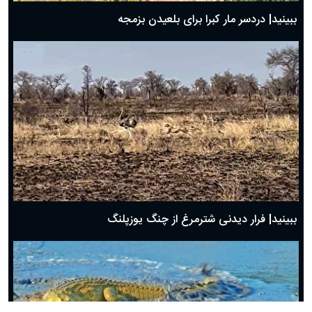
ببینید| دردسر مار کبرا برای بلعیدن بزمجه
ببینید| فرار دیدنی شترمرغ از چنگ یوزپلنگ