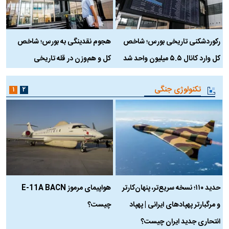
رکوردشکنی تاریخی بورس؛ شاخص
هجوم نقدینگی به بورس؛ شاخص
ب
کل وارد کانال ۵.۵ میلیون واحد شد
کل و هم‌وزن در قله تاریخی
تکنولوژی جنگی
۱
۲
حدید ۱۱۰؛ نسخه سریع‌تر، پنهان‌کارتر
هواپیمای مرموز E-11A BACN
ف
و مرگبارتر پهپادهای ایرانی | پهپاد
چیست؟
م
انتحاری جدید ایران چیست؟