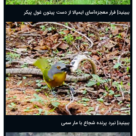
ببینید| فرار معجزه‌آسای ایمپالا از دست پیتون غول پیکر
ببینید| نبرد پرنده شجاع با مار سمی