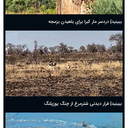
ببینید| دردسر مار کبرا برای بلعیدن بزمجه
ببینید| فرار دیدنی شترمرغ از چنگ یوزپلنگ