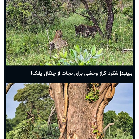
ببینید| شگرد گراز وحشی برای نجات از چنگال پلنگ!