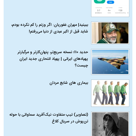
ببینید| مهران غفوریان: اگر وزنم را کم نکرده بودم،
شاید قبل از اکبر عبدی از دنیا می‌رفتم!
حدید ۱۱۰؛ نسخه سریع‌تر، پنهان‌کارتر و مرگبارتر
پهپادهای ایرانی | پهپاد انتحاری جدید ایران
چیست؟
بیماری‌ های شایع مردان
(تصاویر) تیپ متفاوت نیک‌آفرید سماواتی با حوله
تن‌پوش در سریال کلاغ