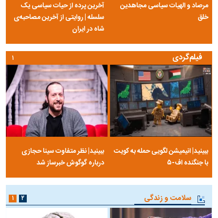
مرصاد و الهیات سیاسی مجاهدین
آخرین پرده از حیات سیاسی یک
خلق
سلسله | روایتی از آخرین مصاحبه‌ی
شاه در ایران
فیلم‌گردی
۱
ببینید| انیمیشن لگویی حمله به کویت
ببینید| نظر متفاوت سینا حجازی
با جنگنده اف-۵
درباره گوگوش خبرساز شد
سلامت و زندگی
۱
۲