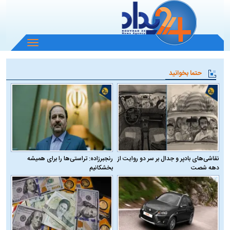
باز
و
بسته
حتما بخوانید
کردن
منو
نقاشی‌های بادپر و جدال بر سر دو روایت از
رنجبرزاده: تراستی‌ها را برای همیشه
دهه شصت
بخشکانیم