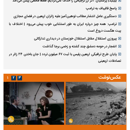
ببینید| پزشکیان: اگر ارز ترجیحی را حذف نمی‌کردیم، قطعاً قحطی پیش می‌آمد
پاسخ قالیباف به ترامپ
دستگیری عامل انتشار مطالب توهین‌آمیز علیه زائران اربعین در فضای مجازی
ترامپ: همه چیز درباره ایران به طور استثنایی خوب پیش می‌رود | اختلاف با
پیت هگست دروغ است
پیروزی استقلال مقابل استقلال خوزستان در دیداری تدارکاتی
انفجار در حومه دمشق چند کشته و زخمی برجا گذاشت
پایان طرح ترافیکی اربعین پلیس با ثبت ۶۷ میلیون تردد | جان باختن ۲۴ زائر در
تصادفات اربعینی
عکس‌نوشت
۱
۲
۳