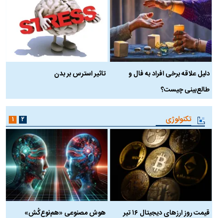
دلیل علاقه برخی افراد به فال و
تاثیر استرس بر بدن
ع
طالع‌بینی چیست؟
آ
تکنولوژی
۱
۲
قیمت روز ارز‌های دیجیتال ۱۶ تیر
هوش مصنوعی «هم‌نوع‌کُش»
چ