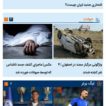
انتحاری جدید ایران چیست؟
حوادث
۱
۲
واژگونی مرگبار سمند در اصفهان | ۴
عکس| ماجرای کشف جسد ناشناس
نفر کشته شدند
که توسط حیوانات خورده شد
گ
لیگ برتر
۱
۲