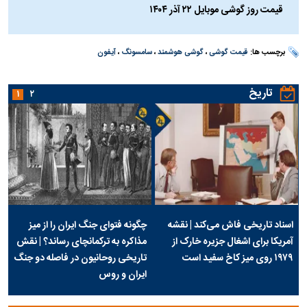
قیمت روز گوشی موبایل ۲۲ آذر ۱۴۰۴
برچسب ها:
قیمت گوشی
،
گوشی هوشمند
،
سامسونگ
،
آیفون
تاریخ
۱
۲
اسناد تاریخی فاش می‌کند | نقشه
چگونه فتوای جنگ ایران را از میز
آمریکا برای اشغال جزیره خارک از
مذاکره به ترکمانچای رساند؟ | نقش
۱۹۷۹ روی میز کاخ سفید است
تاریخی روحانیون در فاصله دو جنگ
ایران و روس