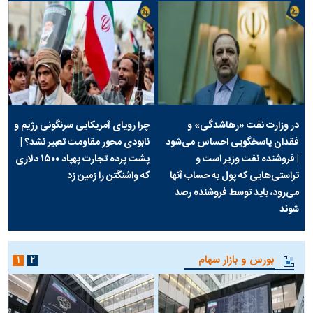
در وزارت نفت «رهاشدگی» و
چرا رویای آمریکایی سرنگونی رژیم و
فقدان پاسخگویی احساس می‌شود
نابودی محور مقاومت تعبیر نشد؟ |
| فروشنده نفت وزیر است و
پشت پرده تجارت پهپاد‌ ۱۵۰۰ دلاری
تراستی‌هایی که پول به حساب آنها
که واشنگتن را زمین زد
می‌رود، باید توسط فروشنده رصد
شوند
بورس و بازار سهام
۱
۲