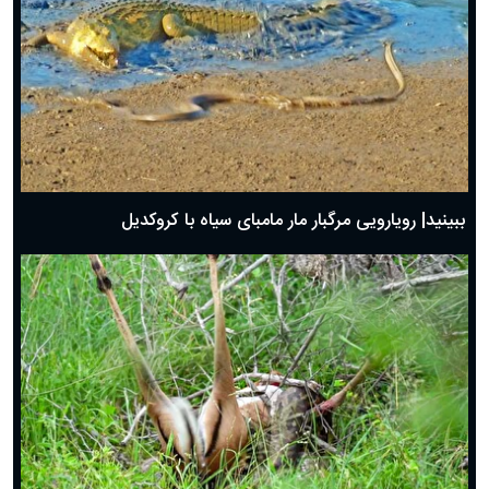
ببینید| رویارویی مرگبار مار مامبای سیاه با کروکدیل