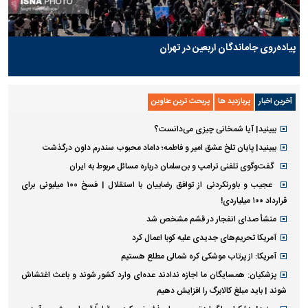
پیاده‌روی جاماندگان اربعین در تهران
آخرین اخبار
پربازدید ها
پربحث ترین عناوین
ببینید| آیا شمخانی چیزی می‌دانست؟
ببینید| پایان تلخ عشق امیر و فاطمه؛ داماد محبوب سندرم داون درگذشت
گفت‌وگوی تلفنی ترامپ و بن‌سلمان درباره مسائل مربوط به ایران
عجیب و باورنکردنی از توافق رضاییان با استقلال | فسخ ۱۰۰ میلیونی برای
قرارداد ۱۰۰ میلیاردی!
منشأ صدای انفجار در قشم مشخص شد
آمریکا تحریم‌های جدیدی علیه کوبا اعمال کرد
آمریکا: از پرتاب موشکی کره شمالی مطلع هستیم
پزشکیان: همسایگان ما اجازه ندادند عده‌ای وارد کشور شوند و باعث اغتشاش
شوند | باید مبلغ کالابرگ را افزایش دهیم