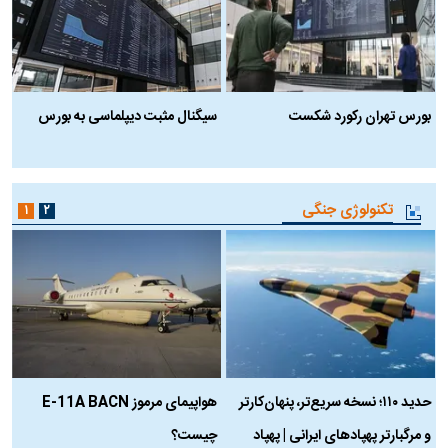
بورس تهران رکورد شکست
سیگنال مثبت دیپلماسی به بورس
ب
تکنولوژی جنگی
۱
۲
حدید ۱۱۰؛ نسخه سریع‌تر، پنهان‌کارتر
هواپیمای مرموز E-11A BACN
ف
و مرگبارتر پهپادهای ایرانی | پهپاد
چیست؟
م