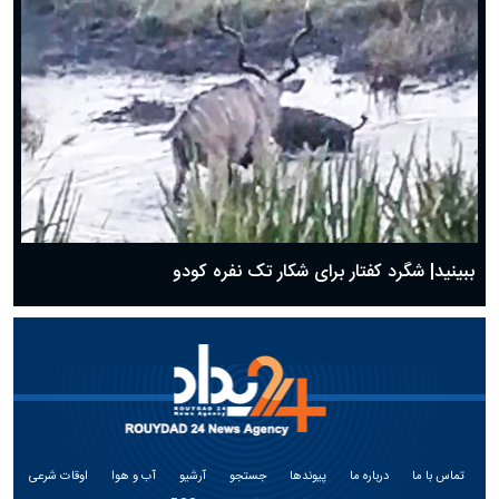
ببینید| شگرد کفتار برای شکار تک نفره کودو
تماس با ما
درباره ما
پیوندها
جستجو
آرشیو
آب و هوا
اوقات شرعی