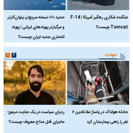
جنگنده شکاری رهگیر آمریکا | F-14
حدید ۱۱۰؛ نسخه سریع‌تر، پنهان‌کارتر
Tomcat چیست؟
و مرگبارتر پهپادهای ایرانی | پهپاد
چ
انتحاری جدید ایران چیست؟
حوادث
۱
۲
حادثه هولناک در پاساژ علاءالدین ۶
ردپای سیاست در یک جنایت مرموز؛
ج
نفر را راهی بیمارستان کرد
ماجرای قتل مداح معروف چیست؟
ب
ج