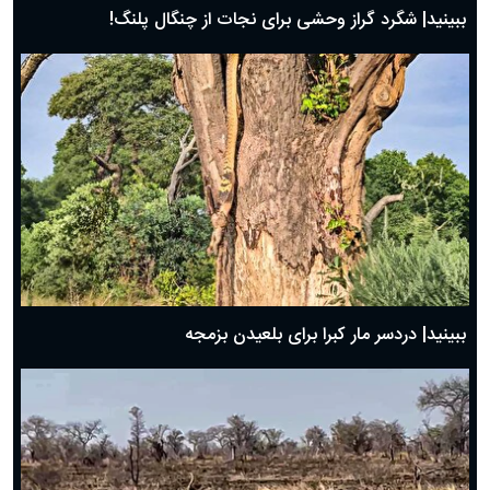
ببینید| شگرد گراز وحشی برای نجات از چنگال پلنگ!
ببینید| دردسر مار کبرا برای بلعیدن بزمجه