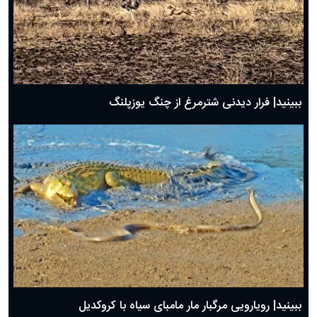
ببینید| فرار دیدنی شترمرغ از چنگ یوزپلنگ
ببینید| رویارویی مرگبار مار مامبای سیاه با کروکدیل