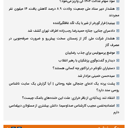
سود سهام عدالت ۱۴۰۴ کی واریز می‌شود؟
هشدار دبیر ستاد ملی جمعیت: ولادت ۸.۹ درصد کاهش یافت، ۱۴ میلیون نفر
مجردند
ببینید| فرار گورخر از شیر با یک لگد غافلگیرکننده
دادسرای جنایی: جنازه حمیدرضا رجب‌زاده اطراف تهران کشف شد
هشدار شرکت ملی گاز از زمستان سخت پیش‌رو و ضرورت صرفه‌جویی در
مصرف گاز
موضع پرسپولیس برای جذب رضاییان
دیدار و گفت‌وگوی پزشکیان با رهبر انقلاب
دستیاران نکونام در تراکتور چه کسانی هستند؟
سیدحسن خمینی عزادار شد
پشت پرده یک ادعای جنجالی علیه روحانی | آیا گزارش یک سایت ناشناس
روسی سند دارد؟
انتقاد تند زیدآبادی از باقر خرازی: علت این خنده‌های بانمک چیست؟
اعتمادبه‌نفس عجیب کارشناس صداوسیما: دانش بیشتری از مسئولان دیپلماسی
دارم