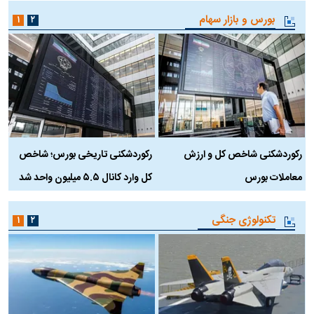
بورس و بازار سهام
۱
۲
رکوردشکنی شاخص کل و ارزش
رکوردشکنی تاریخی بورس؛ شاخص
ه
معاملات بورس
کل وارد کانال ۵.۵ میلیون واحد شد
ک
تکنولوژی جنگی
۱
۲