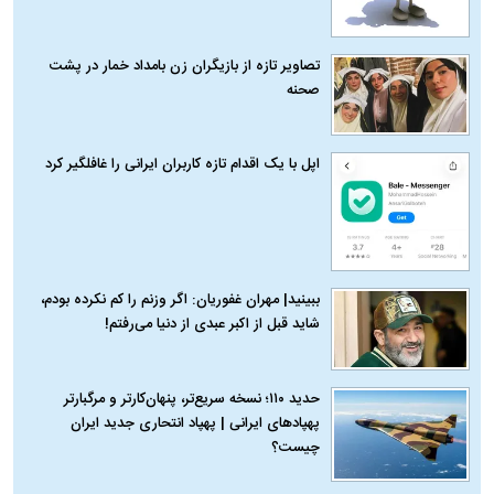
تصاویر تازه از بازیگران زن بامداد خمار در پشت
صحنه
اپل با یک اقدام تازه کاربران ایرانی را غافلگیر کرد
ببینید| مهران غفوریان: اگر وزنم را کم نکرده بودم،
شاید قبل از اکبر عبدی از دنیا می‌رفتم!
حدید ۱۱۰؛ نسخه سریع‌تر، پنهان‌کارتر و مرگبارتر
پهپادهای ایرانی | پهپاد انتحاری جدید ایران
چیست؟