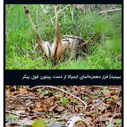
ببینید| فرار معجزه‌آسای ایمپالا از دست پیتون غول پیکر