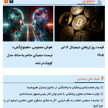
تکنولوژی
۱
۲
قیمت روز ارز‌های دیجیتال ۱۶ تیر
هوش مصنوعی «هم‌نوع‌کُش»
چ
۱۴۰۵
نیست؛ جمینای حاضر به حذف مدل
ک
کوچک‌تر نشد
#
شبکه های اجتماعی
پیام هشدارآمیز پزشکیان به واشنگتن در سالروز بمباران هیروشیما
توئیت معنادار معاون پزشکیان: با تمام توان کنار رئیس‌جمهور ایستاده‌ایم
نماینده مجلس خطاب به باقر خرازی: اگر به شلاق محکوم شوی حاضرم با وضو آن را
اجرا کنم!