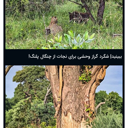
ببینید| شگرد گراز وحشی برای نجات از چنگال پلنگ!