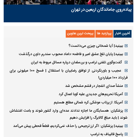
پیاده‌روی جاماندگان اربعین در تهران
آخرین اخبار
پربازدید ها
پربحث ترین عناوین
ببینید| آیا شمخانی چیزی می‌دانست؟
ببینید| پایان تلخ عشق امیر و فاطمه؛ داماد محبوب سندرم داون درگذشت
گفت‌وگوی تلفنی ترامپ و بن‌سلمان درباره مسائل مربوط به ایران
عجیب و باورنکردنی از توافق رضاییان با استقلال | فسخ ۱۰۰ میلیونی برای
قرارداد ۱۰۰ میلیاردی!
منشأ صدای انفجار در قشم مشخص شد
آمریکا تحریم‌های جدیدی علیه کوبا اعمال کرد
آمریکا: از پرتاب موشکی کره شمالی مطلع هستیم
پزشکیان: همسایگان ما اجازه ندادند عده‌ای وارد کشور شوند و باعث اغتشاش
شوند | باید مبلغ کالابرگ را افزایش دهیم
ببینید| پزشکیان: اگر ارز ترجیحی را حذف نمی‌کردیم، قطعاً قحطی پیش می‌آمد
پاسخ قالیباف به ترامپ