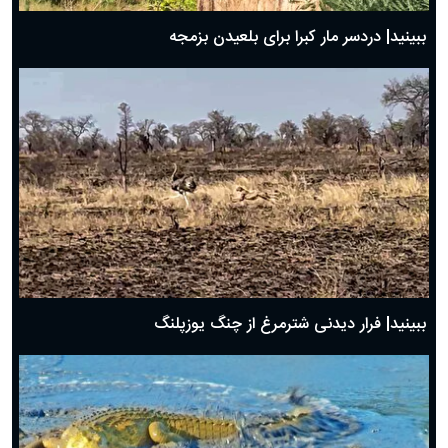
ببینید| دردسر مار کبرا برای بلعیدن بزمجه
ببینید| فرار دیدنی شترمرغ از چنگ یوزپلنگ