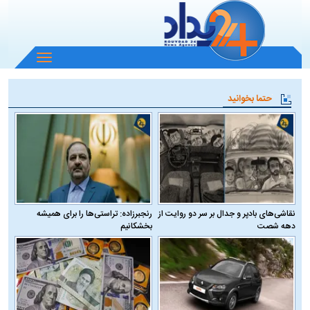
باز
و
بسته
حتما بخوانید
کردن
منو
نقاشی‌های بادپر و جدال بر سر دو روایت از
رنجبرزاده: تراستی‌ها را برای همیشه
دهه شصت
بخشکانیم