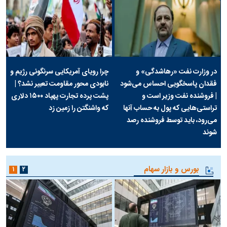
در وزارت نفت «رهاشدگی» و
چرا رویای آمریکایی سرنگونی رژیم و
فقدان پاسخگویی احساس می‌شود
نابودی محور مقاومت تعبیر نشد؟ |
| فروشنده نفت وزیر است و
پشت پرده تجارت پهپاد‌ ۱۵۰۰ دلاری
تراستی‌هایی که پول به حساب آنها
که واشنگتن را زمین زد
می‌رود، باید توسط فروشنده رصد
شوند
بورس و بازار سهام
۱
۲