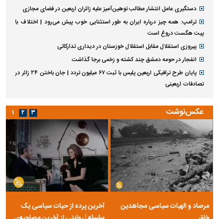
دستگیری عامل انتشار مطالب توهین‌آمیز علیه زائران اربعین در فضای مجازی
ترامپ: همه چیز درباره ایران به طور استثنایی خوب پیش می‌رود | اختلاف با
پیت هگست دروغ است
پیروزی استقلال مقابل استقلال خوزستان در دیداری تدارکاتی
انفجار در حومه دمشق چند کشته و زخمی برجا گذاشت
پایان طرح ترافیکی اربعین پلیس با ثبت ۶۷ میلیون تردد | جان باختن ۲۴ زائر در
تصادفات اربعینی
عکس‌نوشت
۱
۲
۳
مرصاد و الهیات سیاسی مجاهدین
آخرین پرده از حیات سیاسی یک
خلق
سلسله | روایتی از آخرین مصاحبه‌ی