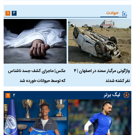
حوادث
۱
۲
واژگونی مرگبار سمند در اصفهان | ۴
عکس| ماجرای کشف جسد ناشناس
نفر کشته شدند
که توسط حیوانات خورده شد
گ
لیگ برتر
۱
۲