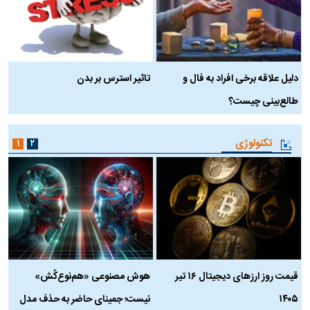
دلیل علاقه برخی افراد به فال و
تاثیر استرس بر بدن
ع
طالع‌بینی چیست؟
آ
تکنولوژی
۱
۲
قیمت روز ارز‌های دیجیتال ۱۶ تیر
هوش مصنوعی «هم‌نوع‌کُش»
چ
۱۴۰۵
نیست؛ جمینای حاضر به حذف مدل
ک