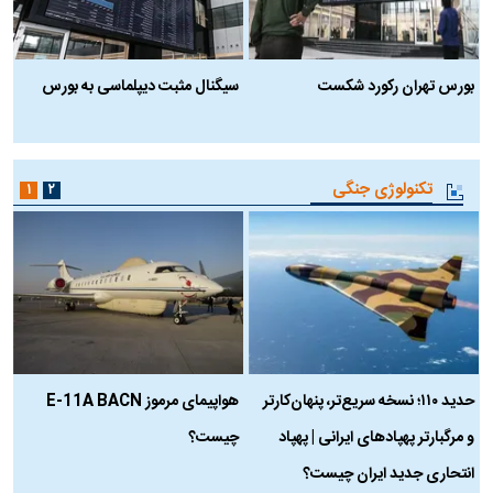
بورس تهران رکورد شکست
سیگنال مثبت دیپلماسی به بورس
ب
تکنولوژی جنگی
۱
۲
حدید ۱۱۰؛ نسخه سریع‌تر، پنهان‌کارتر
هواپیمای مرموز E-11A BACN
ف
و مرگبارتر پهپادهای ایرانی | پهپاد
چیست؟
م
انتحاری جدید ایران چیست؟