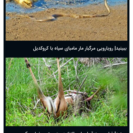
ببینید| رویارویی مرگبار مار مامبای سیاه با کروکدیل