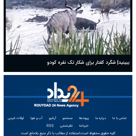
ببینید| شگرد کفتار برای شکار تک نفره کودو
تماس با ما
درباره ما
پیوندها
جستجو
آرشیو
آب و هوا
اوقات شرعی
خبرنامه
نظرسنجی
RSS
کلیه حقوق محفوظ است،استفاده از مطالب با ذکر منبع بلامانع است