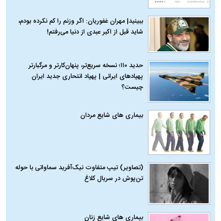
ببینید| مهران غفوریان: اگر وزنم را کم نکرده بودم،
شاید قبل از اکبر عبدی از دنیا می‌رفتم!
حدید ۱۱۰؛ نسخه سریع‌تر، پنهان‌کارتر و مرگبارتر
پهپادهای ایرانی | پهپاد انتحاری جدید ایران
چیست؟
بیماری‌ های شایع مردان
(تصاویر) تیپ متفاوت نیک‌آفرید سماواتی با حوله
تن‌پوش در سریال کلاغ
بیماری‌ های شایع زنان