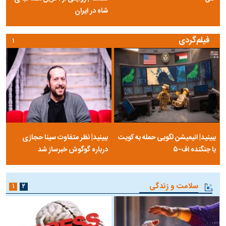
شاه در ایران
فیلم‌گردی
۱
ببینید| انیمیشن لگویی حمله به کویت
ببینید| نظر متفاوت سینا حجازی
با جنگنده اف-۵
درباره گوگوش خبرساز شد
سلامت و زندگی
۱
۲