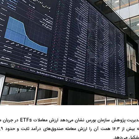
واژگونی مرگبار سمند در اصفهان | ۴ نفر
عکس| ماجرای کشف جسد ناشناس که
توسط حیوانات خورده شد
زنگ خطر دوباره به
وان پرسپولیس
پیشنهاد ۱۳۲میلیاردی رامین رضاییان به
بازگشت اندونگ به
استقلال
هافبک گابنی در آس
گزارش مدیریت پژوهش سازمان بور
شکیل می‌دهد.