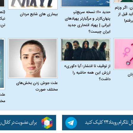
ن: اگر وزنم
حدید ۱۱۰؛ نسخه سریع‌تر،
(تص
بیماری‌ های شایع مردان
ید قبل از
پنهان‌کارتر و مرگبارتر پهپادهای
نیک
رفتم!
ایرانی | پهپاد انتحاری جدید
تن‌
ایران چیست؟
له به کویت با
سخنرانی دیده نشده آیت‌الله هاشمی
ببینید| انیمیشن لگ
از توقیف تا انتشار؛ آیا «کوری»
رفسنجانی درباره پذیرش قطع نامه۵۹۸
جنگنده اف-۵
ارزش این همه حاشیه را
نان
داشت؟
علت جوش زدن بخش‌های
مختلف صورت
علت
مخت