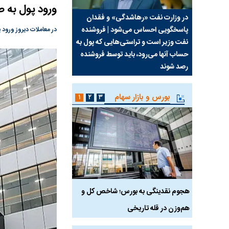
ورود پول به 
سیما علیه
در وزارت نفت «رهاشدگی» و فقدان
چرا رویای آمریکایی سرن
پاسخگویی احساس می‌شود | فروشنده
نابودی محور مقاومت تع
در معاملات دیروز ورود پول حقیقی‌ها به بازار به م
نفت وزیر است و تراستی‌هایی که پول به
پرد
حساب آنها می‌رود، باید توسط فروشنده
واشنگتن را زمین زد
رصد شوند
بورس و بازار سهام
۱
۲
۳
رس
هجوم نقدینگی به بورس؛ شاخص کل و
بورس تهران رکورد شکس
هم‌وزن در قله تاریخی