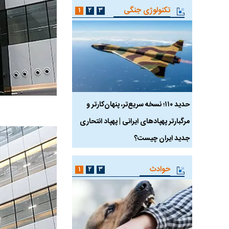
تکنولوژی جنگی
۱
۲
۳
 ماسک
حدید ۱۱۰؛ نسخه سریع‌تر، پنهان‌کارتر و
هواپیمای مرموز E-11A BACN چیست؟
مرگبارتر پهپادهای ایرانی | پهپاد انتحاری
جدید ایران چیست؟
حوادث
۱
۲
۳