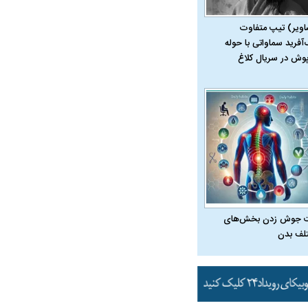
اویر) تیپ متفاوت
‌آفرید سماواتی با حوله
پوش در سریال کلاغ
ویی حمله به کویت با
 جوش زدن بخش‌های
لف بدن