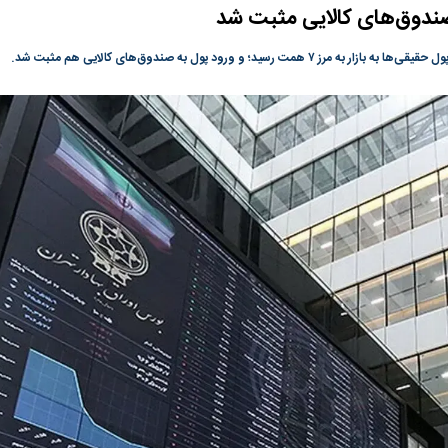
صندوق‌های کالایی مثبت شد
گونی رژیم و
مطالعه رفتار هیستریک صدا و سیما علیه
در وزارت نفت «ر
بیر نشد؟ | پشت
کمپین نه به اعدام
پاسخگویی احساس 
رز ۷ همت رسید؛ و ورود پول به صندوق‌های کالایی هم مثبت شد.
ه تجارت پهپاد‌ ۱۵۰۰ دلاری که
نفت وزیر است و ت
حساب آنها می‌رود
رصد شوند
ت
سیگنال مثبت دیپلماسی به بورس
هجوم نقدینگی به
هم‌وزن در قله تار