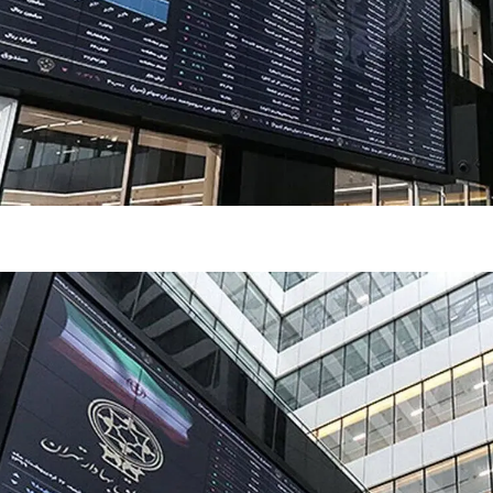
فضاپیمای «استارشیپ» ایلان ماسک
حدید ۱۱۰؛ نسخ
چیست؟
مرگبارتر پهپادهای ا
جدید ایران چیست