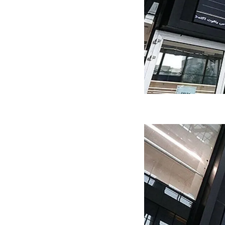
ه سریع‌تر، پنهان‌کارتر و
هواپیمای مرموز E-11A BACN چیست؟
یرانی | پهپاد انتحاری
؟