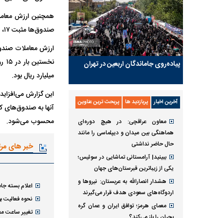
صندوق‌ها مثبت ۱۷، ۳۰۰ میلیارد ریال بود.
پیاده‌روی جاماندگان اربعین در تهران
میلیارد ریال بود.
این گزارش می‌افزاید
آخرین اخبار
پربازدید ها
پربحث ترین عناوین
محسوب می‌شود.
معاون عراقچی: در هیچ دوره‌ای
هماهنگی بین میدان و دیپلماسی را مانند
حال حاضر نداشتی
خبر های مر
ببینید| آرامستانی تماشایی در سوئیس؛
یکی از زیباترین قبرستان‌های جهان
هشدار انصارالله به عربستان: نیروها و
اعلام بسته جام
اردوگاه‌های سعودی هدف قرار می‌گیرند
نحوه فعالیت ب
معمای هرمز؛ توافق ایران و عمان گره
تغییر ساعت معا
بحران را باز می‌کند؟