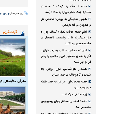
حمله ۶ سگ به کودک ۹ ساله در
سنندج؛ زنگ خطر دوباره به صدا درآمد
برچسب ها:
بورس
،
ب
هجوم نقدینگی به بورس؛ شاخص کل
و هم‌وزن در قله تاریخی
گردشگری
امام جمعه موقت تهران: کسانی پول و
دلار می‌گیرند تا با وضعیت ناهنجار در
جامعه حضور پیدا کنند
نماینده مجلس خطاب به باقر خرازی:
اگر به شلاق محکوم شوی حاضرم با وضو
آن را اجرا کنم!
هشدار هواشناسی برای وزش باد
شدید و گردوخاک در چند استان
معرفی جاذبه‌های دی
حمله توپخانه‌ای اسرائیل به چند نقطه
در جنوب لبنان
ژیلا هدائی درگذشت
مقصد احتمالی مدافع جوان پرسپولیس
مشخص شد