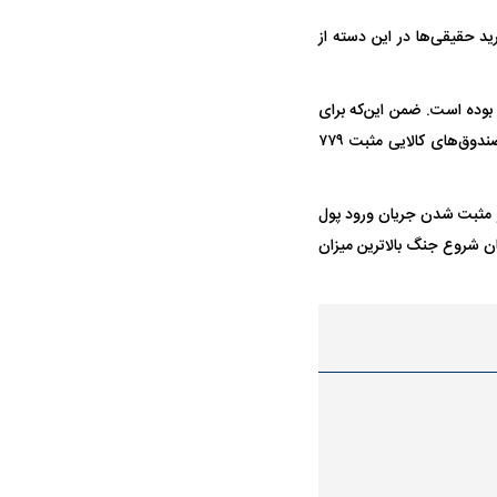
ل معامله در این روز ۱۶۳، ۲۶۷ و ارزش خالص خرید حقیقی‌ها در این دسته از
۷۳۸، نقره ۱، ۸۸۰، انرژی ۶، ۸۵۷ و کشاورزی ۴۸۵ میلیارد ریال بوده است. ضمن این‌که برای
نخستین بار در ۱۵ روز معاملاتی اخیر پس از شروع جنگ، ارزش خالص خرید سهام‌داران حقیقی در صندوق‌های کالایی مثبت ۷۷۹
 و مثبت شدن جریان ورود پول
 با شیب بیش‌تری به مرز ۷ همت برسد که از زمان شروع جنگ بالاترین میزان