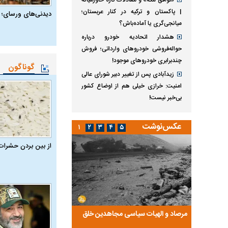
«توافق مکه» و معادلات تازه خاورمیانه
| پاکستان و ترکیه در کنار عربستان؛
دیدنی‌های ورسای؛ 
میانجی‌گری یا آماده‌باش؟
هشدار اتحادیه خودرو درباره
حواله‌فروشی خودروهای وارداتی‌؛ فروش
چندبرابری خودروهای موجود!
گوناگون
زیدآبادی پس از تغییر دبیر شورای عالی
امنیت: خرازی خیلی هم از اوضاع کشور
بی‌خبر نیست!
عکس‌نوشت
۱
۲
۳
۴
۵
از بین بردن حشرات
ضا تختی و
مرصاد و الهیات سیاسی مجاهدین خلق
آخرین پرده از حیات سی
روایتی از آخرین مصاحبه‌