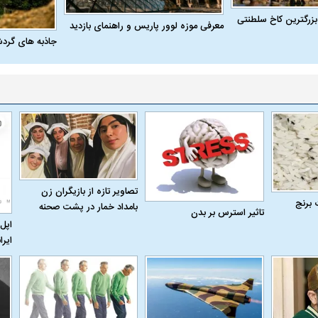
بزرگترین کاخ سلطنتی
معرفی موزه لوور پاریس و راهنمای بازدید
جاذبه های گرد
تصاویر تازه از بازیگران زن
 برنج
بامداد خمار در پشت صحنه
تاثیر استرس بر بدن
اپل 
ایرا
اسی یک سلسله |
ریشه‌های عزاداری ماه محرم در فرهنگ
عزاداری ماه محرم 
ی شاه در ایران
و تاریخ ایران
انجام می‌شد؟