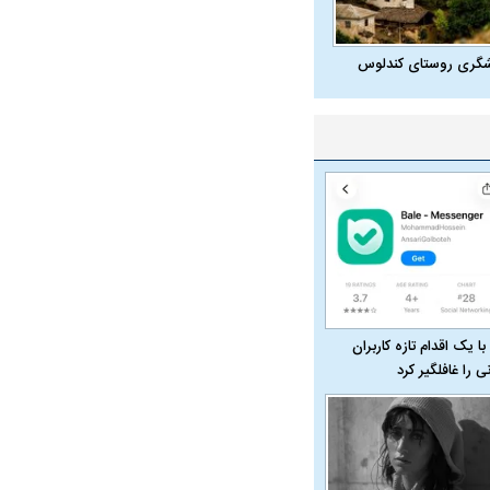
شگری روستای کندلوس
با یک اقدام تازه کاربران
نی را غافلگیر کرد
در دوران قاجار چگونه
مردی که سر خم نکرد؟ | غلامرضا تختی و
مرصاد و ال
حکومت پهلوی