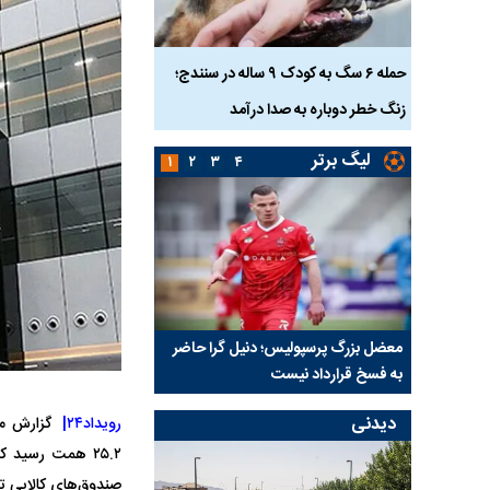
ناس که
حمله ۶ سگ به کودک ۹ ساله در سنندج؛
زنگ خطر دوباره به صدا درآمد
کشته شدند
لیگ برتر
۱
۲
۳
۴
نتفی شد؛
معضل بزرگ پرسپولیس؛ دنیل گرا حاضر
مقصد احتمالی مدافع ج
ب تیم جدید
به فسخ قرارداد نیست
مشخص شد
دیدنی
رویداد۲۴|
صندوق‌های کالایی ت