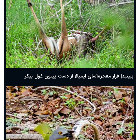
ببینید| فرار معجزه‌آسای ایمپالا از دست پیتون غول پیکر