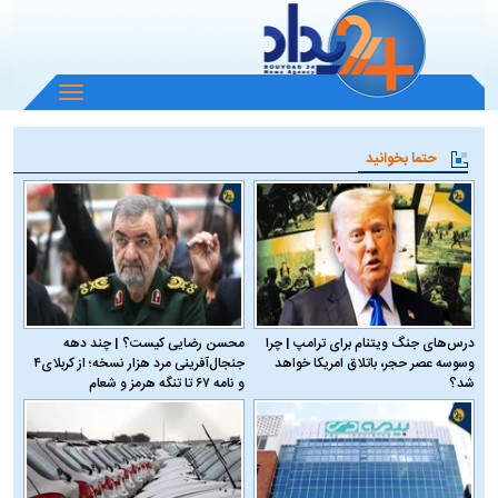
باز
و
بسته
حتما بخوانید
کردن
منو
درس‌های جنگ ویتنام برای ترامپ | چرا
محسن رضایی کیست؟ | چند دهه
وسوسه عصر حجر، باتلاق امریکا خواهد
جنجال‌آفرینی مرد هزار نسخه؛ از کربلای۴
شد؟
و نامه ۶۷ تا تنگه هرمز و شعام