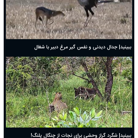
دعای روز سوم ماه مبارک رمضان؛ ۱۴ اسفند ۱۴۰۴
دعای روز دوم ماه مبارک رمضان ۱ اسفند ماه ۱۴۰۴
دعای روز اول ماه مبارک رمضان، ۳۰ بهمن ۱۴۰۴
حضرت زینب(س) چگونه از دنیا رفت؟
بهترین پیامک تبریک روز پدر ۱۴۰۴؛ جملات زیبا و صمیمانه
روز پدر ۱۴۰۴ چه روزی است؟
ببینید| جدال دیدنی و نفس گیر مرغ دبیر با شغال
ببینید| شگرد گراز وحشی برای نجات از چنگال پلنگ!