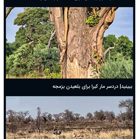
ببینید| دردسر مار کبرا برای بلعیدن بزمجه