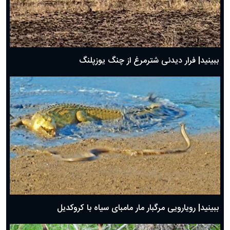
ببینید| فرار دیدنی شترمرغ از چنگ یوزپلنگ
ببینید| رویارویی مرگبار مار مامبای سیاه با کروکدیل