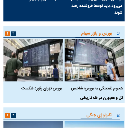
می‌رود، باید توسط فروشنده رصد
شوند
بورس و بازار سهام
۱
۲
هجوم نقدینگی به بورس؛ شاخص
بورس تهران رکورد شکست
س
کل و هم‌وزن در قله تاریخی
تکنولوژی جنگی
۱
۲