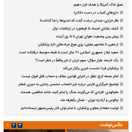
عمق خاک آمریکا را هدف قرار دهیم
داروهای کمیاب در دست دلالان!
باقر خرازی؛ چندان درشت گفت که تندروها را جا گذاشت!
کشف بقایای اجساد ۵ کوهنورد در ارتفاعات نپال
پیش بینی وضعیت هوای تهران تا ۵ روز آینده
از معین تا شادمهر عقیلی؛ روی موج حرف‌های تازه پزشکیان
سعید لیلاز: جمهوری اسلامی ۲۰ سال است با طبقه متوسط درافتاده است
یک لایحه، هزار سؤال؛ سهم ایران از خزر واقعاً در خطر است؟
پزشکیان فردا نشست خبری برگزار می‌کند
امام جمعه کرج: تعلل در اجرای قوانین عفاف و حجاب قابل قبول نیست
توضیح خبرگزاری فارس درباره خبر انتصاب محسن رضایی به دبیری شعام
علم‌الهدی: افرادی که می‌گویند جنگ را تمام کنید، مانند منافقین هستند
چالوس و آزادراه تهران - شمال یکطرفه شد
توئیت معنادار معاون پزشکیان: با تمام توان کنار رئیس‌جمهور ایستاده‌ایم
عکس‌نوشت
۱
۲
۳