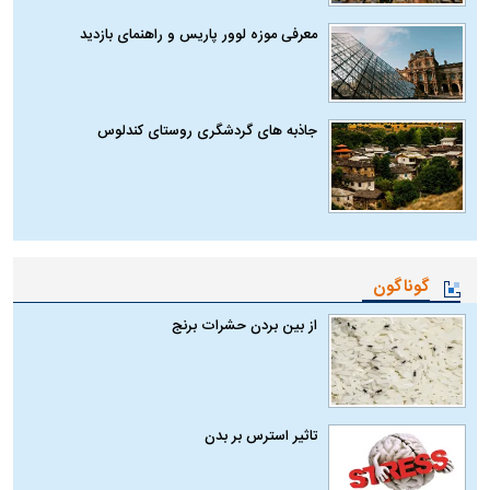
معرفی موزه لوور پاریس و راهنمای بازدید
جاذبه های گردشگری روستای کندلوس
گوناگون
از بین بردن حشرات برنج
تاثیر استرس بر بدن