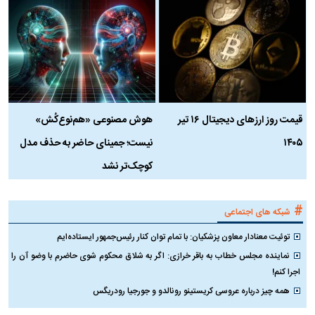
قیمت روز ارز‌های دیجیتال ۱۶ تیر
هوش مصنوعی «هم‌نوع‌کُش»
چ
۱۴۰۵
نیست؛ جمینای حاضر به حذف مدل
ک
کوچک‌تر نشد
#
شبکه های اجتماعی
توئیت معنادار معاون پزشکیان: با تمام توان کنار رئیس‌جمهور ایستاده‌ایم
نماینده مجلس خطاب به باقر خرازی: اگر به شلاق محکوم شوی حاضرم با وضو آن را
اجرا کنم!
همه چیز درباره عروسی کریستینو رونالدو و جورجیا رودریگس