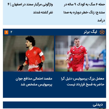
حمله ۶ سگ به کودک ۹ ساله در
واژگونی مرگبار سمند در اصفهان | ۴
ع
سنندج؛ زنگ خطر دوباره به صدا
نفر کشته شدند
ک
درآمد
لیگ برتر
۱
۲
معضل بزرگ پرسپولیس؛ دنیل گرا
مقصد احتمالی مدافع جوان
حاضر به فسخ قرارداد نیست
پرسپولیس مشخص شد
دیدنی