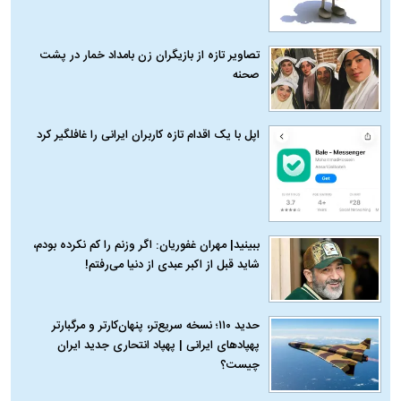
تصاویر تازه از بازیگران زن بامداد خمار در پشت
صحنه
اپل با یک اقدام تازه کاربران ایرانی را غافلگیر کرد
ببینید| مهران غفوریان: اگر وزنم را کم نکرده بودم،
شاید قبل از اکبر عبدی از دنیا می‌رفتم!
حدید ۱۱۰؛ نسخه سریع‌تر، پنهان‌کارتر و مرگبارتر
پهپادهای ایرانی | پهپاد انتحاری جدید ایران
چیست؟