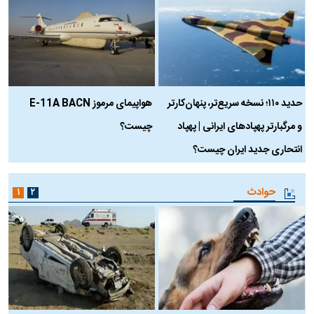
حدید ۱۱۰؛ نسخه سریع‌تر، پنهان‌کارتر
هواپیمای مرموز E-11A BACN
ف
و مرگبارتر پهپادهای ایرانی | پهپاد
چیست؟
م
انتحاری جدید ایران چیست؟
حوادث
۱
۲