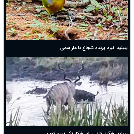
ببینید| نبرد پرنده شجاع با مار سمی
ببینید| شگرد کفتار برای شکار تک نفره کودو