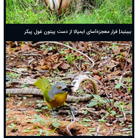
ببینید| فرار معجزه‌آسای ایمپالا از دست پیتون غول پیکر