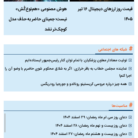
قیمت روز ارز‌های دیجیتال ۱۶ تیر
هوش مصنوعی «هم‌نوع‌کُش»
چ
۱۴۰۵
نیست؛ جمینای حاضر به حذف مدل
ک
کوچک‌تر نشد
#
شبکه های اجتماعی
توئیت معنادار معاون پزشکیان: با تمام توان کنار رئیس‌جمهور ایستاده‌ایم
نماینده مجلس خطاب به باقر خرازی: اگر به شلاق محکوم شوی حاضرم با وضو آن را
اجرا کنم!
همه چیز درباره عروسی کریستینو رونالدو و جورجیا رودریگس
#
مناسبت‌ها
دعای روز سی ام ماه رمضان؛ ۲۹ اسفند ۱۴۰۴
دعای روز بیست و نهم ماه رمضان؛ ۲۸ اسفند ۱۴۰۴
دعای روز بیست و هشتم ماه رمضان؛ ۲۷ اسفند ۱۴۰۴