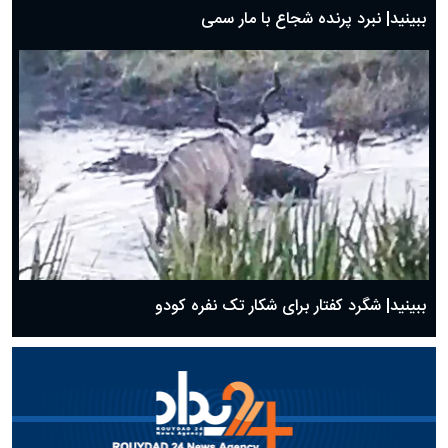
ببینید| نبرد پرنده شجاع با مار سمی
ببینید| شگرد کفتار برای شکار تک نفره کودو