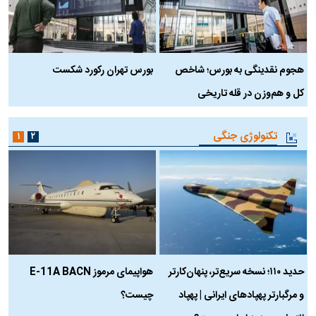
هجوم نقدینگی به بورس؛ شاخص
بورس تهران رکورد شکست
س
کل و هم‌وزن در قله تاریخی
تکنولوژی جنگی
۱
۲
حدید ۱۱۰؛ نسخه سریع‌تر، پنهان‌کارتر
هواپیمای مرموز E-11A BACN
ف
و مرگبارتر پهپادهای ایرانی | پهپاد
چیست؟
م