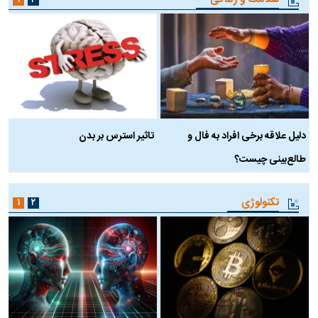
دلیل علاقه برخی افراد به فال و
تاثیر استرس بر بدن
ع
طالع‌بینی چیست؟
آ
تکنولوژی
۱
۲