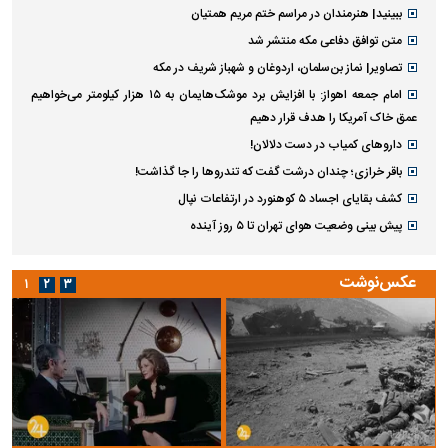
ببینید| هنرمندان در مراسم ختم مریم همتیان
متن توافق دفاعی مکه منتشر شد
تصاویر| نماز بن‌سلمان، اردوغان و شهباز شریف در مکه
امام‌ جمعه اهواز: با افزایش برد موشک‌هایمان به ۱۵ هزار کیلومتر می‌خواهیم
عمق خاک آمریکا را هدف قرار دهیم
داروهای کمیاب در دست دلالان!
باقر خرازی؛ چندان درشت گفت که تندروها را جا گذاشت!
کشف بقایای اجساد ۵ کوهنورد در ارتفاعات نپال
پیش بینی وضعیت هوای تهران تا ۵ روز آینده
عکس‌نوشت
۱
۲
۳