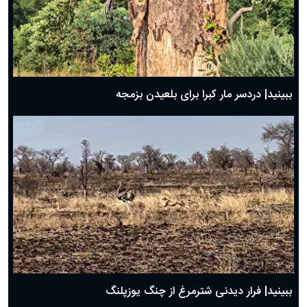
ببینید| دردسر مار کبرا برای بلعیدن بزمجه
ببینید| فرار دیدنی شترمرغ از چنگ یوزپلنگ