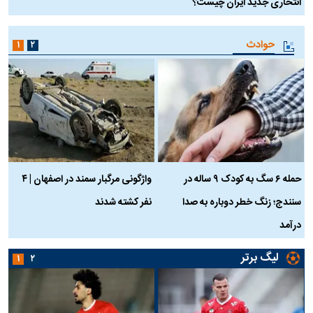
انتحاری جدید ایران چیست؟
حوادث
۱
۲
حمله ۶ سگ به کودک ۹ ساله در
واژگونی مرگبار سمند در اصفهان | ۴
ع
سنندج؛ زنگ خطر دوباره به صدا
نفر کشته شدند
ک
درآمد
لیگ برتر
۱
۲