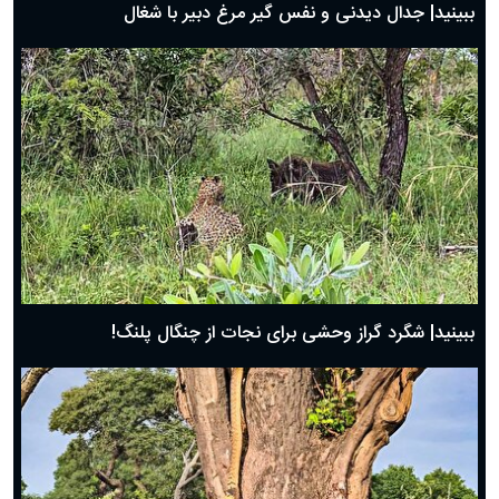
ببینید| جدال دیدنی و نفس گیر مرغ دبیر با شغال
ببینید| شگرد گراز وحشی برای نجات از چنگال پلنگ!