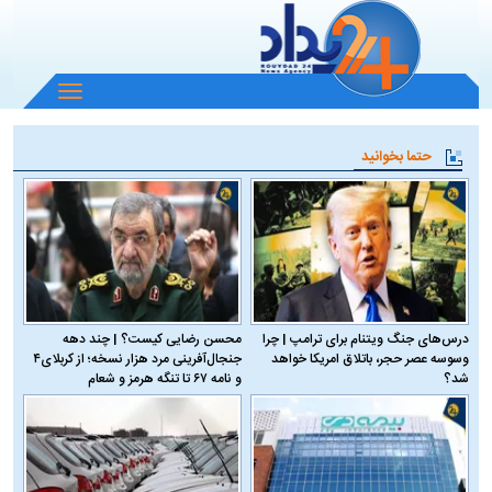
باز
و
بسته
حتما بخوانید
کردن
منو
درس‌های جنگ ویتنام برای ترامپ | چرا
محسن رضایی کیست؟ | چند دهه
وسوسه عصر حجر، باتلاق امریکا خواهد
جنجال‌آفرینی مرد هزار نسخه؛ از کربلای۴
شد؟
و نامه ۶۷ تا تنگه هرمز و شعام