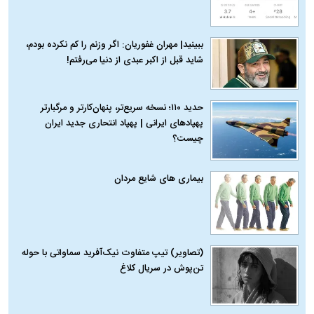
ببینید| مهران غفوریان: اگر وزنم را کم نکرده بودم،
شاید قبل از اکبر عبدی از دنیا می‌رفتم!
حدید ۱۱۰؛ نسخه سریع‌تر، پنهان‌کارتر و مرگبارتر
پهپادهای ایرانی | پهپاد انتحاری جدید ایران
چیست؟
بیماری‌ های شایع مردان
(تصاویر) تیپ متفاوت نیک‌آفرید سماواتی با حوله
تن‌پوش در سریال کلاغ