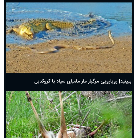
ببینید| رویارویی مرگبار مار مامبای سیاه با کروکدیل