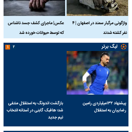
واژگونی مرگبار سمند در اصفهان | ۴
عکس| ماجرای کشف جسد ناشناس
نفر کشته شدند
که توسط حیوانات خورده شد
گ
لیگ برتر
۱
۲
پیشنهاد ۱۳۲میلیاردی رامین
بازگشت اندونگ به استقلال منتفی
رضاییان به استقلال
شد؛ هافبک گابنی در آستانه انتخاب