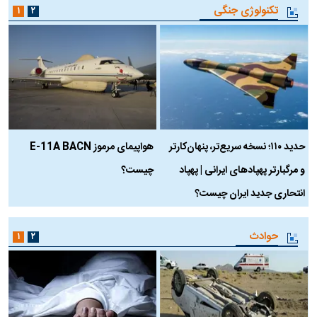
ب
تکنولوژی جنگی
۱
۲
حدید ۱۱۰؛ نسخه سریع‌تر، پنهان‌کارتر
هواپیمای مرموز E-11A BACN
ف
و مرگبارتر پهپادهای ایرانی | پهپاد
چیست؟
م
انتحاری جدید ایران چیست؟
حوادث
۱
۲