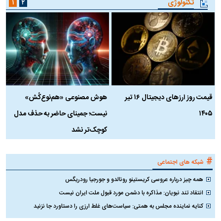
طالع‌بینی چیست؟
آ
تکنولوژی
۱
۲
قیمت روز ارز‌های دیجیتال ۱۶ تیر
هوش مصنوعی «هم‌نوع‌کُش»
چ
۱۴۰۵
نیست؛ جمینای حاضر به حذف مدل
ک
کوچک‌تر نشد
#
شبکه های اجتماعی
همه چیز درباره عروسی کریستینو رونالدو و جورجیا رودریگس