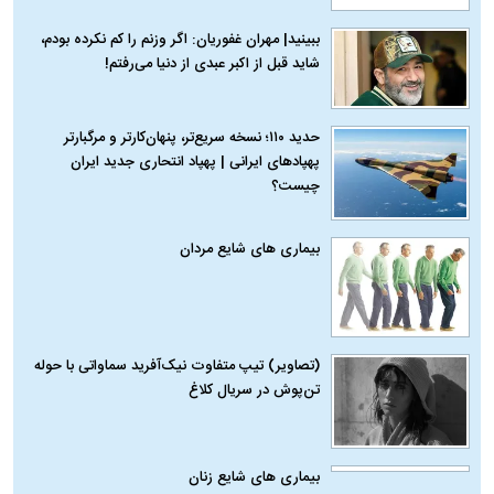
ببینید| مهران غفوریان: اگر وزنم را کم نکرده بودم،
شاید قبل از اکبر عبدی از دنیا می‌رفتم!
حدید ۱۱۰؛ نسخه سریع‌تر، پنهان‌کارتر و مرگبارتر
پهپادهای ایرانی | پهپاد انتحاری جدید ایران
چیست؟
بیماری‌ های شایع مردان
(تصاویر) تیپ متفاوت نیک‌آفرید سماواتی با حوله
تن‌پوش در سریال کلاغ
بیماری‌ های شایع زنان