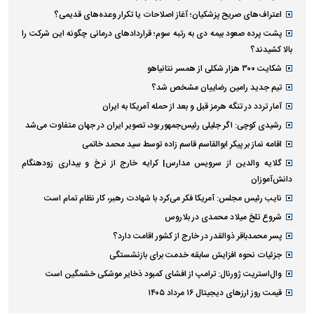
آخرین اخبار
پربازدید ها
پربحث ترین عناوین
افزایش کالابرگ این دهک‌ها در دستور کار دولت
اعتراف‌های صریح پزشکیان؛ آغاز اصلاحات یا تکرار وعده‌های قدیمی؟
پشت پرده صعود بیمه دی به رتبه سوم؛ قراردادهای درمانی چگونه این شرکت را
بالا کشیدند؟
شکایت ۳۰۰ هزار شکلی از همسر نتانیاهو
تیم جدید رامین رضاییان مشخص شد؟
آمار تردد در تنگه هرمز قبل و بعد از حمله آمریکا به ایران
رشیدی کوچی: اگر جلیلی رئیس‌جمهور بود، تصویر ایران در جهان متفاوت می‌شد
اقامه نماز بر پیکر ابوالقاسم قاسم زاده توسط سید محمد خاتمی
گلایه والدین از سرویس مدارس| کرایه خارج از نرخ و بیداری زودهنگام
دانش‌آموزان
نایب رئیس مجلس: آمریکا فکر می‌کرد با شهادت رهبر، کار نظام تمام است
شروع تلخ میلاد محمدی در بلاروس
پسر محمدباقر ذوالقدر در خارج از کشور اقامت دارد؟
جزئیات نحوه افزایش سابقه خدمت برای بازنشستگی