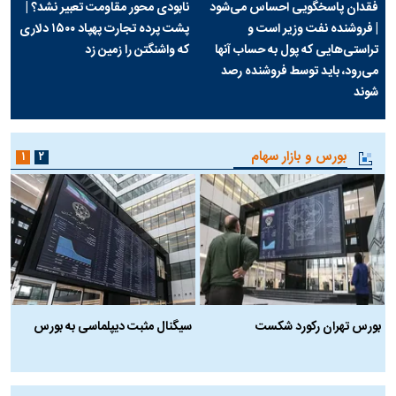
در وزارت نفت «رهاشدگی» و
چرا رویای آمریکایی سرنگونی رژیم و
فقدان پاسخگویی احساس می‌شود
نابودی محور مقاومت تعبیر نشد؟ |
| فروشنده نفت وزیر است و
پشت پرده تجارت پهپاد‌ ۱۵۰۰ دلاری
تراستی‌هایی که پول به حساب آنها
که واشنگتن را زمین زد
می‌رود، باید توسط فروشنده رصد
شوند
بورس و بازار سهام
۱
۲
بورس تهران رکورد شکست
سیگنال مثبت دیپلماسی به بورس