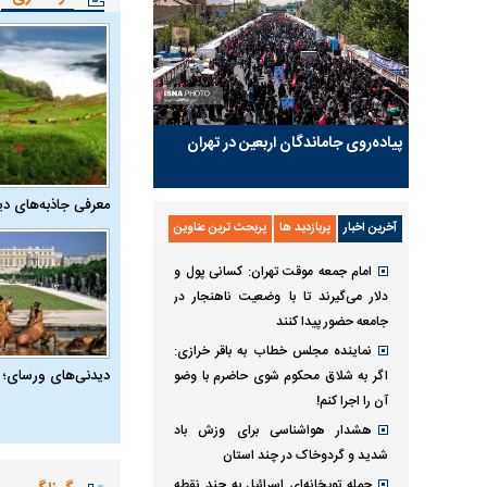
پیاده‌روی جاماندگان اربعین در تهران
معرفی جاذبه‌های دی
آخرین اخبار
پربازدید ها
پربحث ترین عناوین
امام جمعه موقت تهران: کسانی پول و
دلار می‌گیرند تا با وضعیت ناهنجار در
جامعه حضور پیدا کنند
نماینده مجلس خطاب به باقر خرازی:
دیدنی‌های ورسای؛ 
اگر به شلاق محکوم شوی حاضرم با وضو
آن را اجرا کنم!
هشدار هواشناسی برای وزش باد
شدید و گردوخاک در چند استان
حمله توپخانه‌ای اسرائیل به چند نقطه