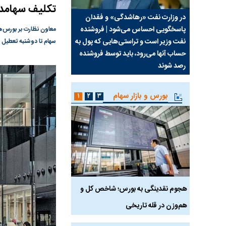
تکلیف سهامدا
سیما علیه
در وزارت نفت «رهاشدگی» و فقدان
چرا رویای آمریکایی سرن
پاسخگویی احساس می‌شود | فروشنده
نابودی محور مقاومت تع
معاون نظارت بر بورس‌ها 
نفت وزیر است و تراستی‌هایی که پول به
پرد
سهام تا دوشنبه تعطیل اس
حساب آنها می‌رود، باید توسط فروشنده
واشنگتن را زمین زد
رصد شوند
بورس و بازار سهام
۱
۲
۳
رس
هجوم نقدینگی به بورس؛ شاخص کل و
بورس تهران رکورد شکس
هم‌وزن در قله تاریخی