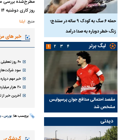
روز کاری دوشنبه ۱۴ اردیبهشت ۱۴۰۵، معاملات بازار سهام متوقف خواهد بود.
ناس که
حمله ۶ سگ به کودک ۹ ساله در سنندج؛
منبع:
ایلنا
زنگ خطر دوباره به صدا درآمد
کشته شدند
خبر های مر
لیگ برتر
۱
۲
۳
۴
۶۰ روز تعطیلی بورس؛ بازار سرمایه در انجماد
سود شرکت‌های 
خبر مهم درباره
۲۰ هزار میلیارد تومان مبادله بورس‌های کالا و انرژی ایران
آخرین خبر از ت
 آسانی؛
مقصد احتمالی مدافع جوان پرسپولیس
پیشنهاد ۱۳۲میلیا
مشخص شد
استقلال
برچسب ها:
بورس
،
ب
دیدنی
گردشگری