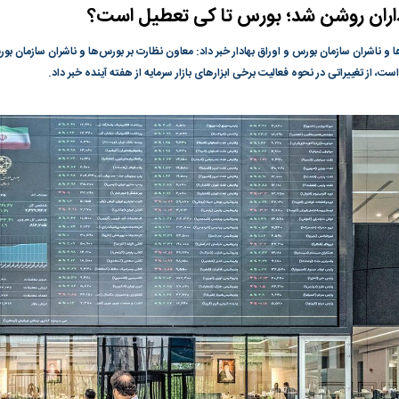
ران روشن شد؛ بورس تا کی تعطیل است؟
گونی رژیم و
مطالعه رفتار هیستریک صدا و سیما علیه
در وزارت نفت «ر
بیر نشد؟ | پشت
کمپین نه به اعدام
پاسخگویی احساس 
و ناشران سازمان بورس و اوراق بهادار خبر داد: معاون نظارت بر بورس‌ها و ناشران سازمان بورس و 
ه تجارت پهپاد‌ ۱۵۰۰ دلاری که
نفت وزیر است و ت
ت، از تغییراتی در نحوه فعالیت برخی ابزار‌های بازار سرمایه از هفته آینده خبر داد.
حساب آنها می‌رود
رصد شوند
ت
سیگنال مثبت دیپلماسی به بورس
هجوم نقدینگی به
هم‌وزن در قله تار