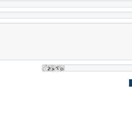
له به کویت با
سخنرانی دیده نشده آیت‌الله هاشمی
ببینید| انیمیشن لگ
رفسنجانی درباره پذیرش قطع نامه۵۹۸
جنگنده اف-۵