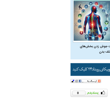
 جوش زدن بخش‌های
لف بدن
0
در دوران قاجار چگونه
مردی که سر خم نکرد؟ | غلامرضا تختی و
مرصاد و ال
حکومت پهلوی