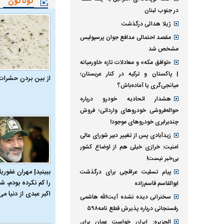
گوناگون
در جنوب لبنان
ژیلا هدائی درگذشت
مقصد احتمالی مدافع جوان پرسپولیس
مشخص شد
«توافق مکه» و معادلات تازه خاورمیانه
| پاکستان و ترکیه در کنار عربستان؛
از بین بردن حشرات
میانجی‌گری یا آماده‌باش؟
هشدار اتحادیه خودرو درباره
حواله‌فروشی خودروهای وارداتی‌؛ فروش
چندبرابری خودروهای موجود!
زیدآبادی پس از تغییر دبیر شورای عالی
امنیت: خرازی خیلی هم از اوضاع کشور
بی‌خبر نیست!
ببینید| مهران غفوریا
پیام تسلیت عراقچی برای درگذشت
را کم نکرده بودم، شا
ابوالقاسم قاسم‌زاده
اکبر عبدی از دنیا می‌
سخنرانی دیده نشده آیت‌الله هاشمی
رفسنجانی درباره پذیرش قطع نامه۵۹۸
الجزیره: ایران خواست عمان برای