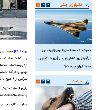
تکنولوژی جنگی
۱
۲
۳
 ماسک
حدید ۱۱۰؛ نسخه سریع‌تر، پنهان‌کارتر و
هواپیمای مرموز E-11A BACN چیست؟
رویداد۲۴|
حمید یاری
مرگبارتر پهپادهای ایرانی | پهپاد انتحاری
اردیبهشت‌ماه، معا
جدید ایران چیست؟
اوراق با درآمد ثابت
شرکتی از ۹ صبح تا ۱۵ انجام خواهد شد.
حوادث
۱
۲
۳
یاری ادامه داد: یکی 
با لحاظ ملاحظات ام
معاون نظارت بر بورس