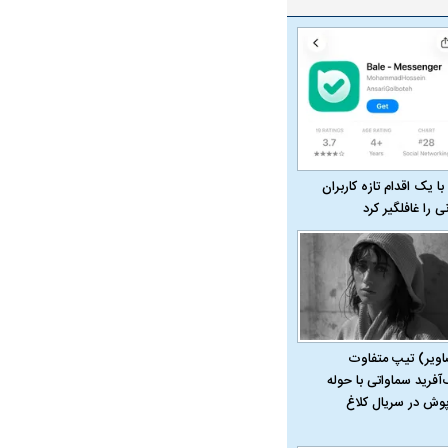
با یک اقدام تازه کاربران
نی را غافلگیر کرد
اویر) تیپ متفاوت
‌آفرید سماواتی با حوله
پوش در سریال کلاغ