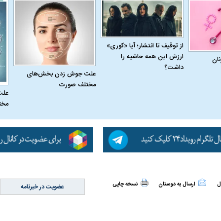
از توقیف تا انتشار؛ آیا «کوری»
ارزش این همه حاشیه را
نان
داشت؟
علت جوش زدن بخش‌های
مختلف صورت
علت
مخت
ل
ارسال به دوستان
نسخه چاپی
عضویت در خبرنامه
اسی یک سلسله |
ریشه‌های عزاداری ماه محرم در فرهنگ
عزاداری ماه محرم 
ی شاه در ایران
و تاریخ ایران
انجام می‌شد؟