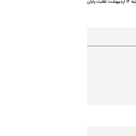
مطرح‌شده بررسی می‌شود. بر همین اساس و بر مبنای مصوبه شورای‌عالی بورس، فعلاً طی روز‌های شنبه ۱۲ اردیبهشت لغایت پایان
حمله ۶ سگ به کودک ۹ ساله در سنندج؛
واژگونی مرگبار سمند در اصفهان | ۴ نفر
 صدا درآمد
کشته شدند
قرارداد یاسر آسانی؛
مقصد احتمالی مدافع جوان پرسپولیس
ی استقلال
مشخص شد
استقلال