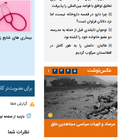
تطابق توافق با قواعد بین‌المللی را پذیرفت
چرا دارو در قفسه داروخانه نیست، اما
نزد دلالان فراوان است؟
نوجوان تایلندی قبل از حمله به مدرسه،
دو عضو خانواده خود را کشته بود
بیماری‌ های شایع ز
طالبان: داعش را به طور کامل در
افغانستان سرکوب کردیم
عکس‌نوشت
۱
۲
۳
۴
۵
گزارش خطا
بازدید از صفحه او
ضا تختی و
مرصاد و الهیات سیاسی مجاهدین خلق
آخرین پرده از حیات سی
نظرات شما
روایتی از آخرین مصاحبه‌