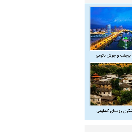
 پرجنب و جوش باتومی
شگری روستای کندلوس