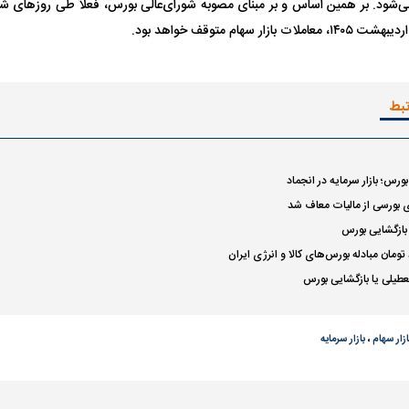
واژگونی مرگبار سمند در اصفهان | ۴ نفر
عکس| ماجرای کشف جسد ناشناس که
توسط حیوانات خورده شد
زنگ خطر دوباره به
تبط
بورسی از مالیات معاف شد
 بازگشایی بورس
عطیلی یا بازگشایی بورس
ردی رامین رضاییان به
بازگشت اندونگ به استقلال منتفی شد؛
ابهام بزرگ درباره 
هافبک گابنی در آستانه انتخاب تیم جدید
اولین چالش حقوق
ازار سهام
،
بازار سرمایه