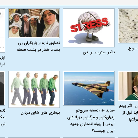
تصاویر تازه از بازیگران زن
 برنج
بامداد خمار در پشت صحنه
تاثیر استرس بر بدن
اپل 
ایرا
ن: اگر وزنم
حدید ۱۱۰؛ نسخه سریع‌تر،
(تص
بیماری‌ های شایع مردان
ید قبل از
پنهان‌کارتر و مرگبارتر پهپادهای
نیک
رفتم!
ایرانی | پهپاد انتحاری جدید
تن‌
ایران چیست؟