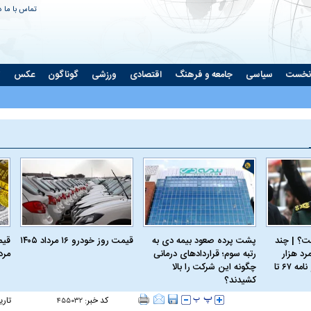
تماس با ما
د
نخست
سیاسی
جامعه و فرهنگ
اقتصادی
ورزشی
گوناگون
عکس
ت
؟ | چند
پشت پرده صعود بیمه دی به
قیمت روز خودرو ۱۶ مرداد ۱۴۰۵
رد هزار
رتبه سوم؛ قراردادهای درمانی
مرداد
نسخه؛ از کربلای۴ و نامه ۶۷ تا
چگونه این شرکت را بالا
کشیدند؟
کد خبر:
تاری
۴۵۵۰۳۲