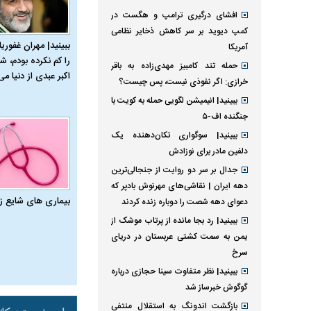
افشای درگیری ترامپ و هگست در
کمپ دیوید بر سر کاهش ذخایر نظامی
ببینید| مهران غفوریا
آمریکا
را کم نکرده بودم، شا
حمله تند کامبیز مهدی‌زاده به باقر
اکبر عبدی از دنیا می‌
خرازی: اگر نفوذی نیست، پس چیست؟
ببینید| انیمیشن لگویی حمله به کویت با
جنگنده اف-۵
ببینید| سوگواری تکان‌دهنده یک
دلفین مادر برای نوزادش
جدال بر سر دو روایت از جنجالی‌ترین
دهه ایران | نقاشی‌های مهرنوش بادپر که
بیماری‌ های شایع ز
دعوای دهه شصت را دوباره زنده کردند
ببینید| رد بجا مانده از پرتاب موشک از
یمن به سمت کشتی عربستان در دریای
سرخ
ببینید| نظر متفاوت سینا حجازی درباره
گوگوش خبرساز شد
بازگشت اندونگ به استقلال منتفی