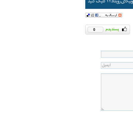
0
در دوران قاجار چگونه
مردی که سر خم نکرد؟ | غلامرضا تختی و
مرصاد و ال
حکومت پهلوی