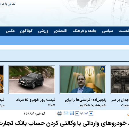
تماس با ما
د
نخست
سیاسی
جامعه و فرهنگ
اقتصادی
ورزشی
گوناگون
عکس
ت
جدال بر سر
رنجبرزاده: تراستی‌ها را برای
قیمت روز خودرو ۱۵ مرداد
 شصت
همیشه بخشکانیم
۱۴۰۵
مرداد
کد خبر:
۴۵۸۴۸۹
خودرو‌های وارداتی با وکالتی کردن حساب بانک تجارت 