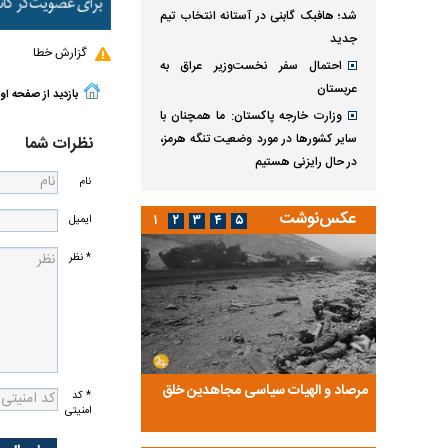
شد؛ هافبک گابنی در آستانه انتخاب تیم
جدید
گزارش خطا
احتمال سفر نخست‌وزیر عراق به
عربستان
بازدید از صفحه او
وزارت خارجه پاکستان: ما همچنان با
سایر کشور‌ها در مورد وضعیت تنگه هرمز،
نظرات شما
در حال رایزنی هستیم
نام
عکس‌نوشت
۱
۲
۳
۴
۵
ایمیل
* نظر
ضا تختی و
مرصاد و الهیات سیاسی مجاهدین خلق
آخرین پرده از حیات سی
* کد
امنیتی
روایتی از آخرین مصاحبه‌