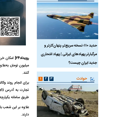
 ماسک
حدید ۱۱۰؛ نسخه سریع‌تر، پنهان‌کارتر و
هواپیمای مرموز E-11A BACN چیست؟
مرگبارتر پهپادهای ایرانی | پهپاد انتحاری
رویداد۲۴|
جدید ایران چیست؟
کنند.
حوادث
۱
۲
۳
برای انجام روند وکا
طریق سامانه یکپارچه 
علاوه بر این شعب ب
دارند.