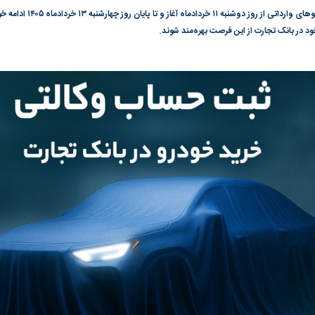
ثبت‌نام دور جدید خودرو‌های وا
د در بانک تجارت از این فرصت بهر‌ه‌مند شوند.
گونی رژیم و
مطالعه رفتار هیستریک صدا و سیما علیه
پول نفت باید تا ر
بیر نشد؟ | پشت
کمپین نه به اعدام
شود | تراستی‌ها ر
ه تجارت پهپاد‌ ۱۵۰۰ دلاری که
بخشکانیم
به بورس
پرواز ۱۰۰ هزار واحدی شاخص کل بورس
بورس تهران رکور