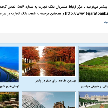
برای کسب اطلاعات بیشتر می‌توانید با 
 ناشناس که
مرگ دلخراش دختر ۱۸ ساله بر اثر برق
گرفتگی
کشته شدند
رت
د یاسر آسانی؛
پرسپولیس در انتظار سه خرید کلیدی
بازگشت مدافع جو
قلال
پیش از شروع لیگ
۵ ماه دوری
بهترین مقاصد برای سفر در پاییز
دنی و طبیعی دیلمان
دیدنی‌های شهر