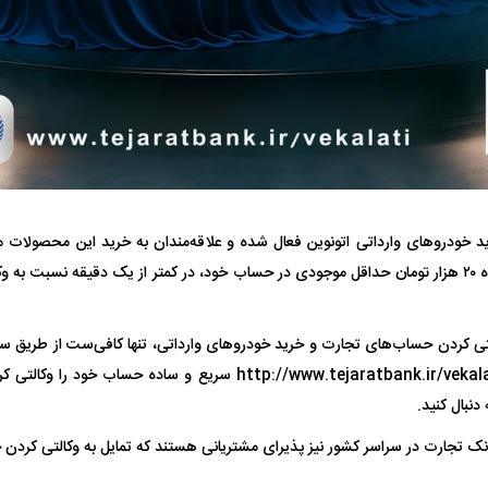
فضاپیمای «استارشیپ» ایلان ماسک
حدید ۱۱۰؛ نسخ
چیست؟
مرگبارتر پهپادهای ا
جدید ایران چیست
میلیون تومان به‌علاوه ۲۰ هزار تومان حداقل موجودی در حساب خود، در کمتر از یک دقیقه نسب
لتی کردن حساب‌های تجارت و خرید خودرو‌های وارداتی، تنها کافی‌ست از طریق س
تجارت به آدرس http://www.tejaratbank.ir/vekalati سریع و ساده ح
دنبال کنید.
انک تجارت در سراسر کشور نیز پذیرای مشتریانی هستند که تمایل به وکالتی کر