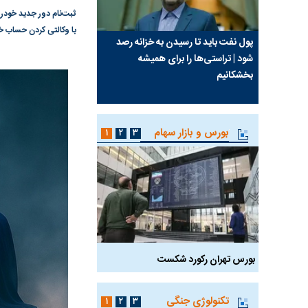
با وکالتی کردن حساب خو
سیما علیه
پول نفت باید تا رسیدن به خزانه رصد
چرا رویای آمریکایی سرن
شود | تراستی‌ها را برای همیشه
نابودی محور مقاومت تع
بخشکانیم
پرد
واشنگتن را زمین زد
بورس و بازار سهام
۱
۲
۳
بورس تهران رکورد شکست
سیگنال مثبت دیپلماسی 
تکنولوژی جنگی
۱
۲
۳