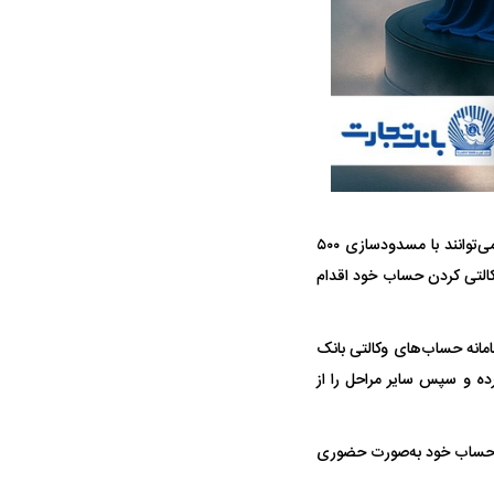
ه سریع‌تر، پنهان‌کارتر و
هواپیمای مرموز E-11A BACN چیست؟
یرانی | پهپاد انتحاری
امکان خرید خودرو‌های وارداتی اتونوین فعال شده و علاقه‌مندان به خرید این محصولات می‌توانند با مسدودسازی ۵۰۰
؟
ت به وکالتی کردن حساب خود اقدام
امانه حساب‌های وکالتی بانک
ساب خود را وکالتی کرده و سپس سایر مراحل را از
دن حساب خود به‌صورت حضوری