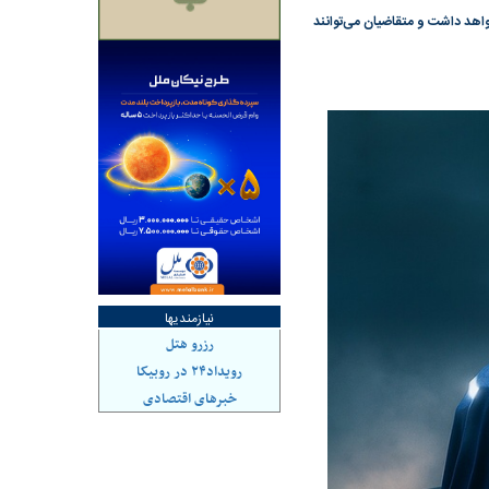
رداتی از روز دوشنبه ۱۱ خردادماه آغاز و تا پایان روز چهارشنبه ۱۳ خردادماه ۱۴۰۵ ادامه خواهد داشت و متقاضیان می‌توانند
سیدن به خزانه رصد
چرا رویای آمریکایی سرنگونی رژیم و
ا برای همیشه
نابودی محور مقاومت تعبیر نشد؟ | پشت
پرده تجارت پهپاد‌ ۱۵۰۰ دلاری که
واشنگتن را زمین زد
نیازمندیها
رزرو هتل
رویداد۲۴ در روبیکا
خبرهای اقتصادی
د شکست
سیگنال مثبت دیپلماسی به بورس