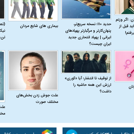
ن: اگر وزنم
حدید ۱۱۰؛ نسخه سریع‌تر،
(تص
بیماری‌ های شایع مردان
ید قبل از
پنهان‌کارتر و مرگبارتر پهپادهای
نیک
رفتم!
ایرانی | پهپاد انتحاری جدید
تن‌
ایران چیست؟
از توقیف تا انتشار؛ آیا «کوری»
ارزش این همه حاشیه را
نان
داشت؟
علت جوش زدن بخش‌های
مختلف صورت
علت
مخت