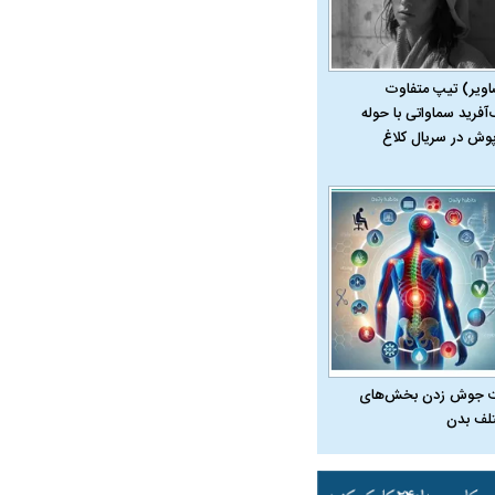
اویر) تیپ متفاوت
‌آفرید سماواتی با حوله
پوش در سریال کلاغ
 جوش زدن بخش‌های
لف بدن