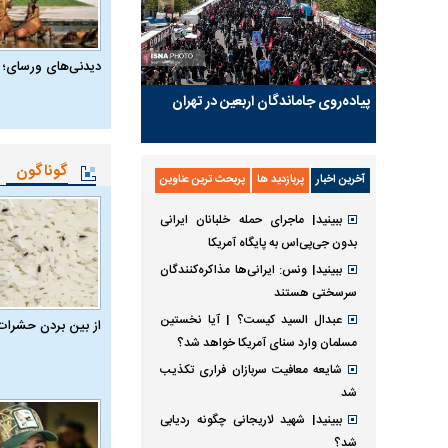
دیدنی‌های ورسای؛ 
پیاده‌روی جاماندگان اربعین در تهران
گوناگون
آخرین اخبار
پربازدید ها
پربحث ترین عناوین
ببینید| ماجرای حمله خلبانان ایرانی
بدون جی‌پی‌اس به پایگاه آمریکا
ببینید| ونس: ایرانی‌ها مذاکره‌کنندگان
سرسختی هستند
عبدال السید کیست؟ | آیا نخستین
از بین بردن حشرات
مسلمان وارد سنای آمریکا خواهد شد؟
شایعه معافیت سربازان فراری تکذیب
شد
ببینید| شهید لاریجانی چگونه ردیابی
شد؟