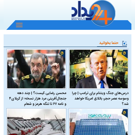
باز
و
بسته
حتما بخوانید
کردن
منو
درس‌های جنگ ویتنام برای ترامپ | چرا
محسن رضایی کیست؟ | چند دهه
وسوسه عصر حجر، باتلاق امریکا خواهد
جنجال‌آفرینی مرد هزار نسخه؛ از کربلای۴
شد؟
و نامه ۶۷ تا تنگه هرمز و شعام