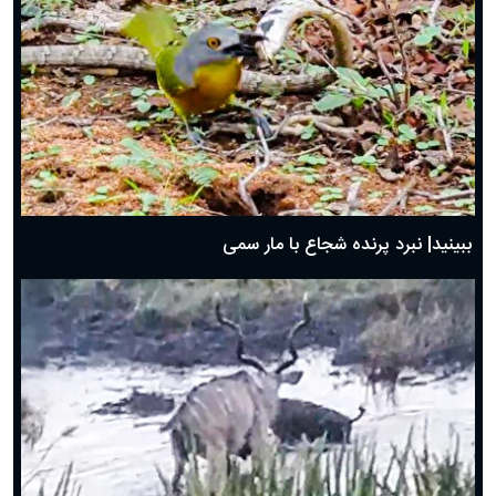
ببینید| نبرد پرنده شجاع با مار سمی