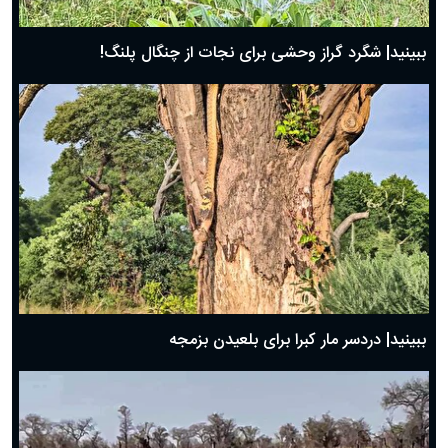
ببینید| شگرد گراز وحشی برای نجات از چنگال پلنگ!
ببینید| دردسر مار کبرا برای بلعیدن بزمجه