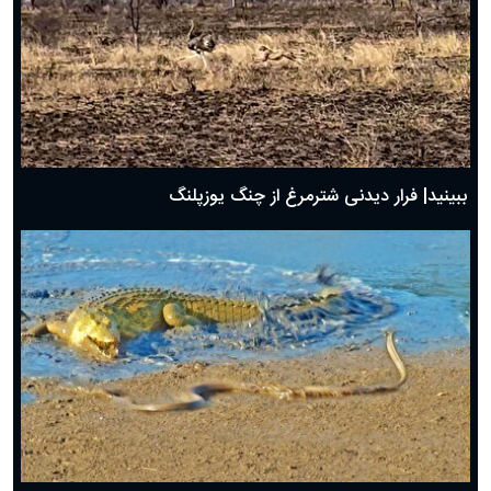
ببینید| فرار دیدنی شترمرغ از چنگ یوزپلنگ