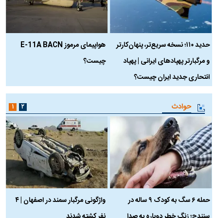
حدید ۱۱۰؛ نسخه سریع‌تر، پنهان‌کارتر
هواپیمای مرموز E-11A BACN
ف
و مرگبارتر پهپادهای ایرانی | پهپاد
چیست؟
م
انتحاری جدید ایران چیست؟
حوادث
۱
۲
حمله ۶ سگ به کودک ۹ ساله در
واژگونی مرگبار سمند در اصفهان | ۴
ع
سنندج؛ زنگ خطر دوباره به صدا
نفر کشته شدند
ک