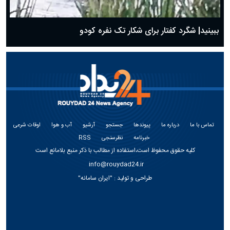
ببینید| شگرد کفتار برای شکار تک نفره کودو
تماس با ما
درباره ما
پیوندها
جستجو
آرشیو
آب و هوا
اوقات شرعی
خبرنامه
نظرسنجی
RSS
کلیه حقوق محفوظ است،استفاده از مطالب با ذکر منبع بلامانع است
info@rouydad24.ir
طراحی و تولید :
"ایران سامانه"