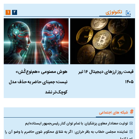
تکنولوژی
۱
۲
قیمت روز ارز‌های دیجیتال ۱۶ تیر
هوش مصنوعی «هم‌نوع‌کُش»
چ
۱۴۰۵
نیست؛ جمینای حاضر به حذف مدل
ک
کوچک‌تر نشد
#
شبکه های اجتماعی
توئیت معنادار معاون پزشکیان: با تمام توان کنار رئیس‌جمهور ایستاده‌ایم
نماینده مجلس خطاب به باقر خرازی: اگر به شلاق محکوم شوی حاضرم با وضو آن را
اجرا کنم!