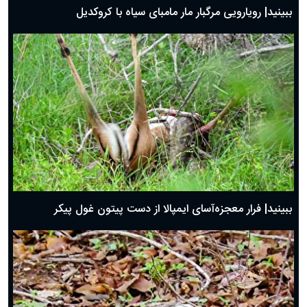
ببینید| رویارویی مرگبار مار مامبای سیاه با کروکدیل
ببینید| فرار معجزه‌آسای ایمپالا از دست پیتون غول پیکر