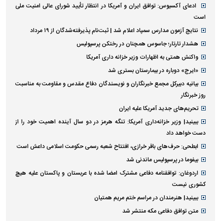
ادعای آکسیوس: توافق ایران و آمریکا در انتظار تأیید شورای عالی امنیت ملی
است
نتایج آزمون مدارس سمپاد اعلام شد | ثبت‌نام پذیرفته‌شدگان از ۱۹ مرداد
هشدار تارتار؛ جاسوس همچنان در رختکن پرسپولیس
واکنش همتی به اظهارات وزیر خزانه داری آمریکا
«ایرج» دوباره در بیمارستان بستری شد
بیانیه دبیرکل مجمع خبرنگاران و نویسندگان دفاع مقدس و مقاومت به مناسبت
روز خبرنگار
تحریم‌های جدید آمریکا علیه ایران
ببینید| وزیر خزانه‌داری آمریکا: تنگه هرمز در دو سال آینده اهمیت خود را از
دست خواهد داد
ابطحی: حرف‌های باقر خرازی، افتتاح شعبه رسمی حکومت اسلامی داعش است
بیفوما در پرسپولیس ماندنی شد
اردوغان: توافقنامه دفاعی مشترک امضا شده با عربستان و پاکستان علیه هیچ
کشوری نیست
ببینید| هنرمندان در مراسم ختم مریم همتیان
متن توافق دفاعی مکه منتشر شد