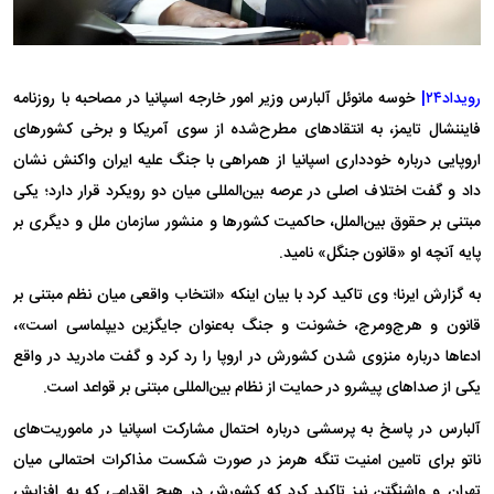
رویداد۲۴|
خوسه مانوئل آلبارس وزیر امور خارجه اسپانیا در مصاحبه با روزنامه
فایننشال تایمز، به انتقاد‌های مطرح‌شده از سوی آمریکا و برخی کشور‌های
اروپایی درباره خودداری اسپانیا از همراهی با جنگ علیه ایران واکنش نشان
داد و گفت اختلاف اصلی در عرصه بین‌المللی میان دو رویکرد قرار دارد؛ یکی
مبتنی بر حقوق بین‌الملل، حاکمیت کشور‌ها و منشور سازمان ملل و دیگری بر
پایه آنچه او «قانون جنگل» نامید.
به گزارش ایرنا؛ وی تاکید کرد با بیان اینکه «انتخاب واقعی میان نظم مبتنی بر
قانون و هرج‌ومرج، خشونت و جنگ به‌عنوان جایگزین دیپلماسی است»،
ادعا‌ها درباره منزوی شدن کشورش در اروپا را رد کرد و گفت مادرید در واقع
یکی از صدا‌های پیشرو در حمایت از نظام بین‌المللی مبتنی بر قواعد است.
آلبارس در پاسخ به پرسشی درباره احتمال مشارکت اسپانیا در ماموریت‌های
ناتو برای تامین امنیت تنگه هرمز در صورت شکست مذاکرات احتمالی میان
تهران و واشنگتن نیز تاکید کرد که کشورش در هیچ اقدامی که به افزایش