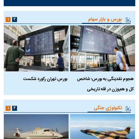
بورس و بازار سهام
۱
۲
هجوم نقدینگی به بورس؛ شاخص
بورس تهران رکورد شکست
س
کل و هم‌وزن در قله تاریخی
تکنولوژی جنگی
۱
۲