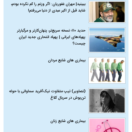
ببینید| مهران غفوریان: اگر وزنم را کم نکرده بودم،
شاید قبل از اکبر عبدی از دنیا می‌رفتم!
حدید ۱۱۰؛ نسخه سریع‌تر، پنهان‌کارتر و مرگبارتر
پهپادهای ایرانی | پهپاد انتحاری جدید ایران
چیست؟
بیماری‌ های شایع مردان
(تصاویر) تیپ متفاوت نیک‌آفرید سماواتی با حوله
تن‌پوش در سریال کلاغ
بیماری‌ های شایع زنان